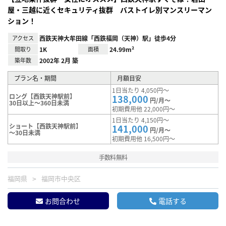
屋・三越に近くセキュリティ抜群 バストイレ別マンスリーマン
ション！
アクセス
西鉄天神大牟田線「西鉄福岡（天神）駅」徒歩4分
間取り
1K
面積
24.99m²
築年数
2002年 2月 築
プラン名・期間
月額目安
1日当たり 4,050円～
ロング【西鉄天神駅前】
138,000
円/月～
30日以上～360日未満
初期費用他 22,000円～
1日当たり 4,150円～
ショート【西鉄天神駅前】
141,000
円/月～
～30日未満
初期費用他 16,500円～
手数料無料
福岡県
福岡市中央区
お問合わせ
電話する