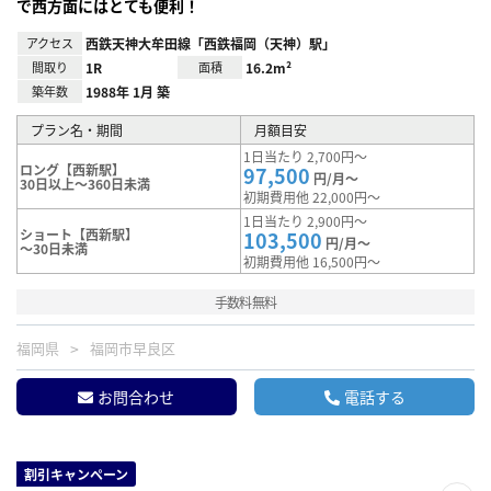
で西方面にはとても便利！
アクセス
西鉄天神大牟田線「西鉄福岡（天神）駅」
間取り
1R
面積
16.2m²
築年数
1988年 1月 築
プラン名・期間
月額目安
1日当たり 2,700円～
ロング【西新駅】
97,500
円/月～
30日以上～360日未満
初期費用他 22,000円～
1日当たり 2,900円～
ショート【西新駅】
103,500
円/月～
～30日未満
初期費用他 16,500円～
手数料無料
福岡県
福岡市早良区
お問合わせ
電話する
割引キャンペーン