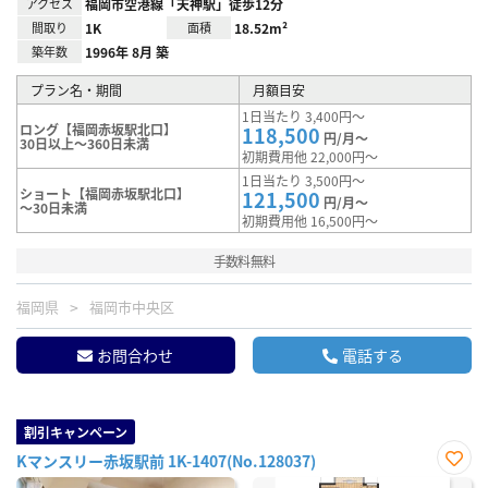
アクセス
福岡市空港線「天神駅」徒歩12分
間取り
1K
面積
18.52m²
築年数
1996年 8月 築
プラン名・期間
月額目安
1日当たり 3,400円～
ロング【福岡赤坂駅北口】
118,500
円/月～
30日以上～360日未満
初期費用他 22,000円～
1日当たり 3,500円～
ショート【福岡赤坂駅北口】
121,500
円/月～
～30日未満
初期費用他 16,500円～
手数料無料
福岡県
福岡市中央区
お問合わせ
電話する
割引キャンペーン
Kマンスリー赤坂駅前 1K-1407(No.128037)
お気