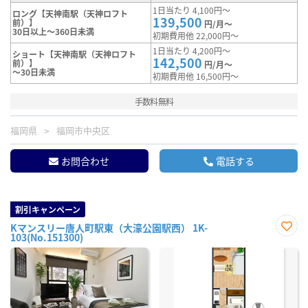
1日当たり 4,100円～
ロング【天神南駅（天神ロフト
139,500
前）】
円/月～
30日以上～360日未満
初期費用他 22,000円～
1日当たり 4,200円～
ショート【天神南駅（天神ロフト
142,500
前）】
円/月～
～30日未満
初期費用他 16,500円～
手数料無料
福岡県
福岡市中央区
お問合わせ
電話する
割引キャンペーン
Kマンスリー唐人町駅東（大濠公園駅西） 1K-
103(No.151300)
お気
に入
り登
録