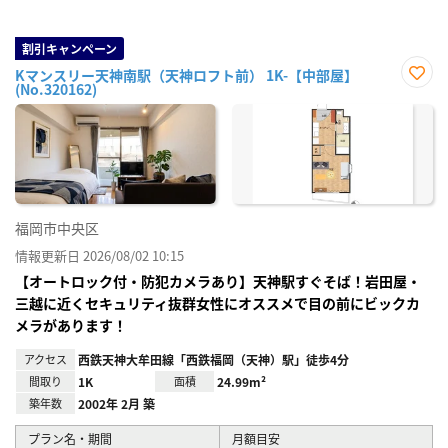
割引キャンペーン
Kマンスリー天神南駅（天神ロフト前） 1K-【中部屋】
(No.320162)
お気
に入
り登
録
福岡市中央区
情報更新日 2026/08/02 10:15
【オートロック付・防犯カメラあり】天神駅すぐそば！岩田屋・
三越に近くセキュリティ抜群女性にオススメで目の前にビックカ
メラがあります！
アクセス
西鉄天神大牟田線「西鉄福岡（天神）駅」徒歩4分
間取り
1K
面積
24.99m²
築年数
2002年 2月 築
プラン名・期間
月額目安