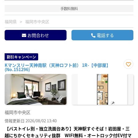
手数料無料
福岡県
福岡市中央区
お問合わせ
電話する
割引キャンペーン
Kマンスリー天神南駅（天神ロフト前） 1R-【中部屋】
(No.151296)
お気
に入
り登
録
福岡市中央区
情報更新日 2026/08/02 13:40
【バストイレ別・独立洗面台あり】天神駅すぐそば！岩田屋・三
越にちかくセキュリティ抜群 WIFI無料・オートロック付EV付マ