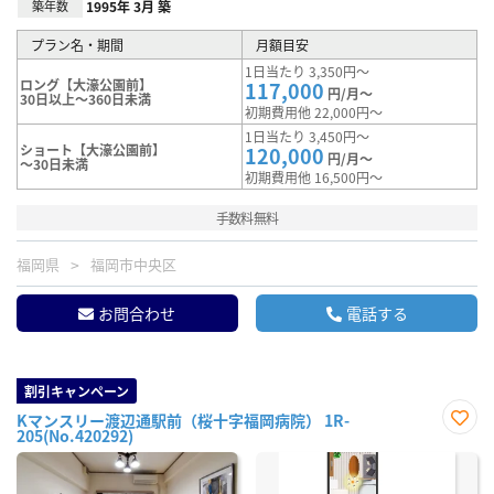
築年数
1995年 3月 築
プラン名・期間
月額目安
1日当たり 3,350円～
ロング【大濠公園前】
117,000
円/月～
30日以上～360日未満
初期費用他 22,000円～
1日当たり 3,450円～
ショート【大濠公園前】
120,000
円/月～
～30日未満
初期費用他 16,500円～
手数料無料
福岡県
福岡市中央区
お問合わせ
電話する
割引キャンペーン
Kマンスリー渡辺通駅前（桜十字福岡病院） 1R-
205(No.420292)
お気
に入
り登
録