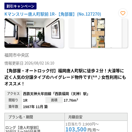
割引キャンペーン
Kマンスリー唐人町駅前 1R-【角部屋】(No.127270)
お気
に入
り登
録
福岡市中央区
情報更新日 2026/08/02 16:10
【角部屋・オートロック付】福岡唐人町駅に徒歩２分！大濠等に
近く人気の分譲タイプのハイグレード物件です(^^♪女性利用にも
オススメ！
アクセス
西鉄天神大牟田線「西鉄福岡（天神）駅」
間取り
1R
面積
17.76m²
築年数
1987年 11月 築
プラン名・期間
月額目安
1日当たり 2,900円～
ロング【唐人町駅前】
103,500
円/月～
30日以上～360日未満