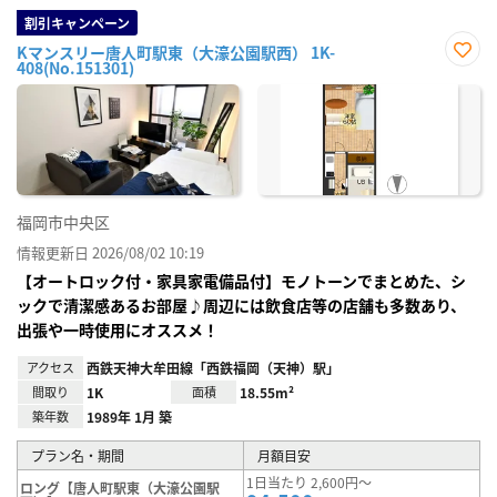
割引キャンペーン
Kマンスリー唐人町駅東（大濠公園駅西） 1K-
408(No.151301)
お気
に入
り登
録
福岡市中央区
情報更新日 2026/08/02 10:19
【オートロック付・家具家電備品付】モノトーンでまとめた、シ
ックで清潔感あるお部屋♪周辺には飲食店等の店舗も多数あり、
出張や一時使用にオススメ！
アクセス
西鉄天神大牟田線「西鉄福岡（天神）駅」
間取り
1K
面積
18.55m²
築年数
1989年 1月 築
プラン名・期間
月額目安
1日当たり 2,600円～
ロング【唐人町駅東（大濠公園駅