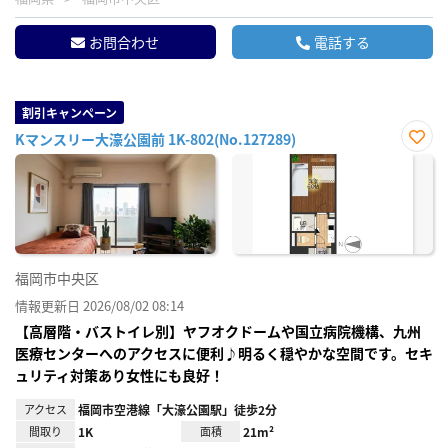
お問合わせ
電話する
割引キャンペーン
Kマンスリー大濠公園前 1K-802(No.127289)
お気
に入
り登
録
福岡市中央区
情報更新日 2026/08/02 08:14
【高層階・バストイレ別】ヤフオクドームや国立病院機構、九州
医療センターへのアクセスに便利♪明るく穏やかな空間です。セキ
ュリティ対策あり女性にも良好！
アクセス
福岡市空港線「大濠公園駅」徒歩2分
間取り
1K
面積
21m²