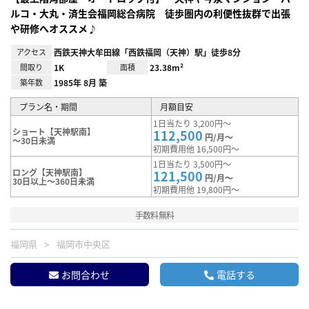
ルコ・大丸・済生会福岡総合病院 徒歩圏内の利便性抜群で出張
や研修へオススメ♪
アクセス
西鉄天神大牟田線「西鉄福岡（天神）駅」徒歩8分
間取り
1K
面積
23.38m²
築年数
1985年 8月 築
プラン名・期間
月額目安
1日当たり 3,200円～
ショート【天神駅南】
112,500
円/月～
～30日未満
初期費用他 16,500円～
1日当たり 3,500円～
ロング【天神駅南】
121,500
円/月～
30日以上～360日未満
初期費用他 19,800円～
手数料無料
福岡県
福岡市中央区
お問合わせ
電話する