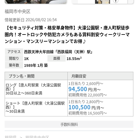
福岡市中央区
情報更新日 2026/08/02 16:54
【セキュリティ対策・格安単身物件】大濠公園駅・唐人町駅徒歩
圏内！オートロックや防犯カメラもある賃料割安ウィークリーマ
ンション・マンスリーマンションでお得♪
アクセス
西鉄天神大牟田線「西鉄福岡（天神）駅」
間取り
1K
面積
18.55m²
築年数
1989年 1月 築
プラン名・期間
月額目安
1日当たり 2,600円～
ロング【唐人町駅東（大濠公園駅
94,500
西）】
円/月～
30日以上～360日未満
初期費用他 22,000円～
1日当たり 2,800円～
ショート【唐人町駅東（大濠公園駅
100,500
西）】
円/月～
～30日未満
初期費用他 16,500円～
手数料無料
福岡県
福岡市中央区