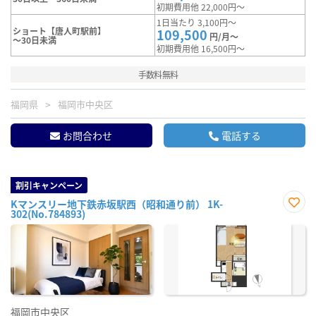
初期費用他 22,000円～
1日当たり 3,100円～
ショート【唐人町駅前】
109,500
円/月～
～30日未満
初期費用他 16,500円～
手数料無料
福岡県
福岡市中央区
お問合わせ
電話する
割引キャンペーン
Kマンスリー地下鉄赤坂駅西（昭和通り前） 1K-
302(No.784893)
お気
に入
り登
録
福岡市中央区