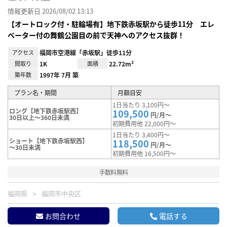
情報更新日 2026/08/02 13:13
【オートロック付・駐輪場有】地下鉄赤坂駅から徒歩11分 エレ
ベーター付の舞鶴公園目の前で天神へのアクセス抜群！
アクセス
福岡市空港線「赤坂駅」徒歩11分
間取り
1K
面積
22.72m²
築年数
1997年 7月 築
プラン名・期間
月額目安
1日当たり 3,100円～
ロング【地下鉄赤坂駅西】
109,500
円/月～
30日以上～360日未満
初期費用他 22,000円～
1日当たり 3,400円～
ショート【地下鉄赤坂駅西】
118,500
円/月～
～30日未満
初期費用他 16,500円～
手数料無料
福岡県
福岡市中央区
お問合わせ
電話する