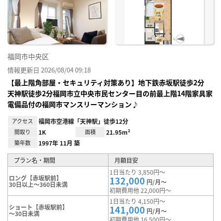
に入
り登
録
福岡市中央区
情報更新日 2026/08/04 09:18
【最上階角部屋・セキュリティ対策あり】地下鉄赤坂駅徒歩2分
天神駅徒歩2分福岡市立中央市民センター目の前最上階14階家具家
電備品付の福岡市マンスリーマンション♪
アクセス
福岡市空港線「天神駅」徒歩12分
間取り
1K
面積
21.95m²
築年数
1997年 11月 築
プラン名・期間
月額目安
1日当たり 3,850円～
ロング【赤坂駅前】
132,000
円/月～
30日以上～360日未満
初期費用他 22,000円～
1日当たり 4,150円～
ショート【赤坂駅前】
141,000
円/月～
～30日未満
初期費用他 16,500円～