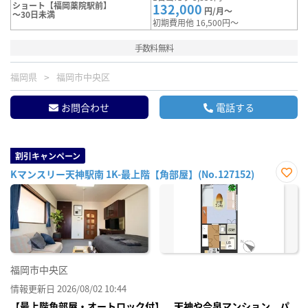
ショート【福岡薬院駅前】
132,000
円/月～
～30日未満
初期費用他 16,500円～
手数料無料
福岡県
福岡市中央区
お問合わせ
電話する
割引キャンペーン
Kマンスリー天神駅南 1K-最上階【角部屋】(No.127152)
お気
に入
り登
録
福岡市中央区
情報更新日 2026/08/02 10:44
【最上階角部屋・オートロック付】 天神や今泉マンション パ