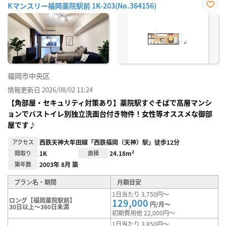
Kマンスリー福岡薬院駅前 1K-203(No.364156)
お気
に入
り登
録
福岡市中央区
情報更新日 2026/08/02 11:24
【角部屋・セキュリティ対策あり】薬院駅すぐそばで高層マンシ
ョンでバストイレ別独立洗面台付き物件！女性等オススメな御部
屋です♪
アクセス
西鉄天神大牟田線「西鉄福岡（天神）駅」徒歩12分
間取り
1K
面積
24.18m²
築年数
2003年 8月 築
プラン名・期間
月額目安
1日当たり 3,750円～
ロング【福岡薬院駅前】
129,000
円/月～
30日以上～360日未満
初期費用他 22,000円～
1日当たり 3,850円～