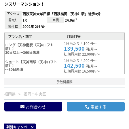
ンスリーマンション！
アクセス
西鉄天神大牟田線「西鉄福岡（天神）駅」徒歩4分
間取り
1R
面積
24.9m²
築年数
2002年 2月 築
プラン名・期間
月額目安
1日当たり 4,100円～
ロング【天神南駅（天神ロフト
139,500
前）】
円/月～
30日以上～360日未満
初期費用他 22,000円～
1日当たり 4,200円～
ショート【天神南駅（天神ロフト
142,500
前）】
円/月～
～30日未満
初期費用他 16,500円～
手数料無料
福岡県
福岡市中央区
お問合わせ
電話する
割引キャンペーン