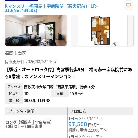
Kマンスリー福岡赤十字病院前（高宮駅前） 1R-
310(No.784892)
お気
に入
り登
録
福岡市南区
情報更新日 2026/08/02 11:57
【駅近・オートロック付】高宮駅徒歩9分 福岡赤十字病院前にあ
る8階建てのマンスリーマンション！
アクセス
西鉄天神大牟田線「西鉄平尾駅」徒歩16分
間取り
1R
面積
19.5m²
築年数
1988年 11月 築
プラン名・期間
月額目安
1日当たり 2,700円～
ロング【福岡赤十字病院前】
97,500
円/月～
30日以上～360日未満
初期費用他 22,000円～
1日当たり 2,900円～