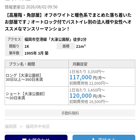
情報更新日 2026/08/02 09:56
【高層階・角部屋】オフホワイトと暖色系でまとめた落ち着いた
お部屋です♪オートロック付でバストイレ別の法人様や女性へオ
ススメなマンスリーマンション！
アクセス
福岡市空港線「大濠公園駅」徒歩2分
間取り
1K
面積
21m²
築年数
1995年 3月 築
プラン名・期間
月額目安
1日当たり 3,350円～
ロング【大濠公園前】
117,000
円/月～
30日以上～360日未満
初期費用他 22,000円～
1日当たり 3,450円～
ショート【大濠公園前】
120,000
円/月～
～30日未満
初期費用他 16,500円～
手数料無料
福岡県
福岡市中央区
お問合わせ
電話する