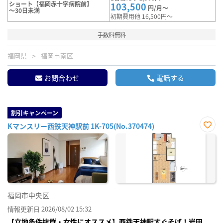
ショート【福岡赤十字病院前】
103,500
円/月～
～30日未満
初期費用他 16,500円～
手数料無料
福岡県
福岡市南区
お問合わせ
電話する
割引キャンペーン
Kマンスリー西鉄天神駅前 1K-705(No.370474)
お気
に入
り登
録
福岡市中央区
情報更新日 2026/08/02 15:32
【立地条件抜群・女性にオススメ】西鉄天神駅すぐそば！岩田