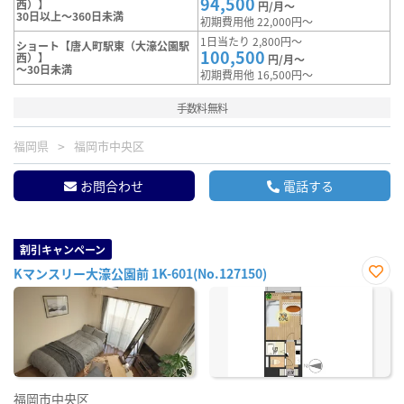
94,500
西）】
円/月～
30日以上～360日未満
初期費用他 22,000円～
1日当たり 2,800円～
ショート【唐人町駅東（大濠公園駅
100,500
西）】
円/月～
～30日未満
初期費用他 16,500円～
手数料無料
福岡県
福岡市中央区
お問合わせ
電話する
割引キャンペーン
Kマンスリー大濠公園前 1K-601(No.127150)
お気
に入
り登
録
福岡市中央区