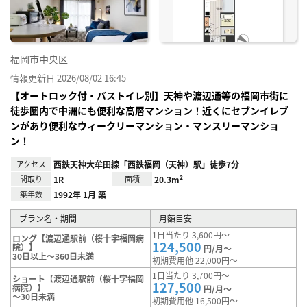
福岡市中央区
情報更新日 2026/08/02 16:45
【オートロック付・バストイレ別】天神や渡辺通等の福岡市街に
徒歩圏内で中洲にも便利な高層マンション！近くにセブンイレブ
ンがあり便利なウィークリーマンション・マンスリーマンショ
ン！
アクセス
西鉄天神大牟田線「西鉄福岡（天神）駅」徒歩7分
間取り
1R
面積
20.3m²
築年数
1992年 1月 築
プラン名・期間
月額目安
1日当たり 3,600円～
ロング【渡辺通駅前（桜十字福岡病
124,500
院）】
円/月～
30日以上～360日未満
初期費用他 22,000円～
1日当たり 3,700円～
ショート【渡辺通駅前（桜十字福岡
127,500
病院）】
円/月～
～30日未満
初期費用他 16,500円～