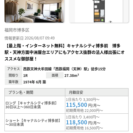
り登
録
福岡市博多区
情報更新日 2026/08/07 09:49
【最上階・インターネット無料】キャナルシティ博多前 博多
駅・天神方面中洲屋台エリアにもアクセス抜群の法人様出張にオ
ススメな御部屋！
アクセス
西鉄天神大牟田線「西鉄福岡（天神）駅」徒歩15分
間取り
1R
面積
27.38m²
築年数
1974年 6月 築
プラン名・期間
月額目安
1日当たり 3,300円～
ロング【キャナルシティ博多前】
115,500
円/月～
30日以上～360日未満
初期費用他 22,000円～
1日当たり 3,400円～
ショート【キャナルシティ博多前】
118,500
円/月～
～30日未満
初期費用他 16,500円～