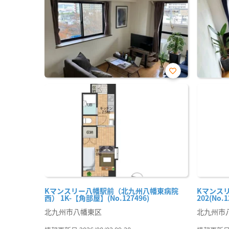
お気
に入
り登
録
Kマンスリー八幡駅前（北九州八幡東病院
Kマンスリ
西） 1K-【角部屋】(No.127496)
202(No.1
北九州市八幡東区
北九州市