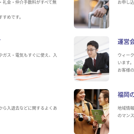
・礼金・仲介手数料がすべて無
お申し
すすめです。
て
運営
やガス・電気もすぐに使え、入
ウィー
います
お客様
福岡
から入退去などに関するよくあ
地域情
のマン