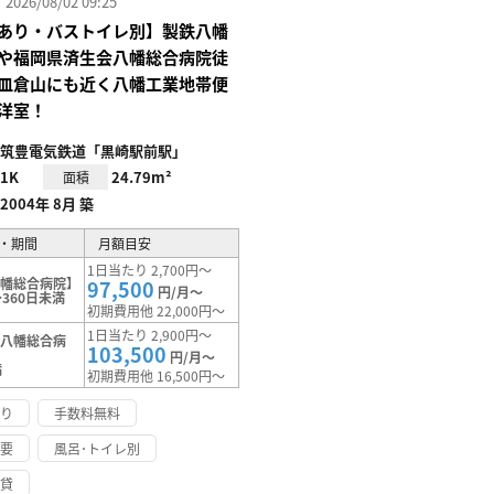
26/08/02 09:25
あり・バストイレ別】製鉄八幡
や福岡県済生会八幡総合病院徒
皿倉山にも近く八幡工業地帯便
洋室！
筑豊電気鉄道「黒崎駅前駅」
1K
24.79m²
面積
2004年 8月 築
・期間
月額目安
1日当たり 2,700円～
八幡総合病院】
97,500
円/月～
360日未満
初期費用他 22,000円～
1日当たり 2,900円～
【八幡総合病
103,500
円/月～
満
初期費用他 16,500円～
あり
手数料無料
不要
風呂･トイレ別
賃貸