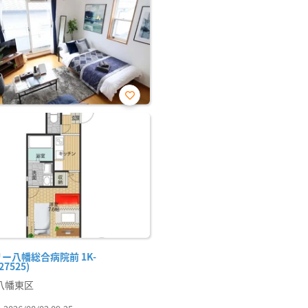
お気
に入
り登
録
ー八幡総合病院前 1K-
27525)
八幡東区