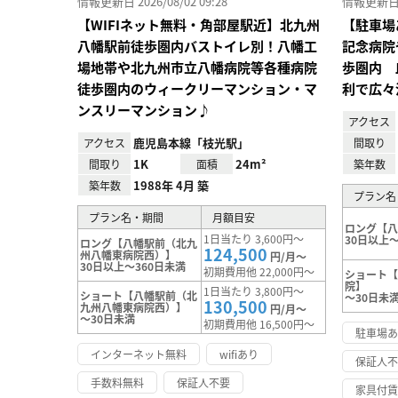
情報更新日 2026/08/02 09:28
情報更新日 20
【WIFIネット無料・角部屋駅近】北九州
【駐車場
八幡駅前徒歩圏内バストイレ別！八幡工
記念病院
場地帯や北九州市立八幡病院等各種病院
歩圏内 
徒歩圏内のウィークリーマンション・マ
利で広々
ンスリーマンション♪
アクセス
鹿児島本線「枝光駅」
アクセス
間取り
1K
24m²
間取り
面積
築年数
1988年 4月 築
築年数
プラン名
プラン名・期間
月額目安
ロング【
1日当たり 3,600円～
30日以上～
ロング【八幡駅前（北九
124,500
州八幡東病院西）】
円/月～
30日以上～360日未満
初期費用他 22,000円～
ショート
院】
1日当たり 3,800円～
ショート【八幡駅前（北
～30日未
130,500
九州八幡東病院西）】
円/月～
～30日未満
初期費用他 16,500円～
駐車場
インターネット無料
wifiあり
保証人
手数料無料
保証人不要
家具付