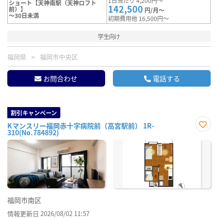
1日当たり 4,200円～
ショート【天神南駅（天神ロフト
142,500
前）】
円/月～
～30日未満
初期費用他 16,500円～
学生向け
福岡県
福岡市中央区
お問合わせ
電話する
割引キャンペーン
Kマンスリー福岡赤十字病院前（高宮駅前） 1R-
310(No.784892)
お気
に入
り登
録
福岡市南区
情報更新日 2026/08/02 11:57