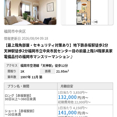
お気
に入
り登
録
福岡市中央区
情報更新日 2026/08/04 09:18
【最上階角部屋・セキュリティ対策あり】地下鉄赤坂駅徒歩2分
天神駅徒歩2分福岡市立中央市民センター目の前最上階14階家具家
電備品付の福岡市マンスリーマンション♪
アクセス
福岡市空港線「天神駅」徒歩12分
間取り
1K
面積
21.95m²
築年数
1997年 11月 築
プラン名・期間
月額目安
1日当たり 3,850円～
ロング【赤坂駅前】
132,000
円/月～
30日以上～360日未満
初期費用他 22,000円～
1日当たり 4,150円～
ショート【赤坂駅前】
141,000
円/月～
～30日未満