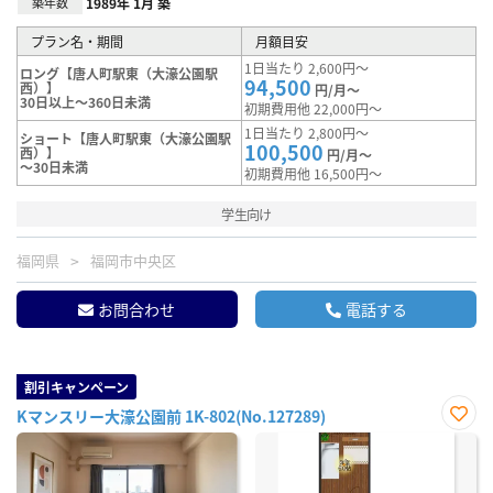
築年数
1989年 1月 築
プラン名・期間
月額目安
1日当たり 2,600円～
ロング【唐人町駅東（大濠公園駅
94,500
西）】
円/月～
30日以上～360日未満
初期費用他 22,000円～
1日当たり 2,800円～
ショート【唐人町駅東（大濠公園駅
100,500
西）】
円/月～
～30日未満
初期費用他 16,500円～
学生向け
福岡県
福岡市中央区
お問合わせ
電話する
割引キャンペーン
Kマンスリー大濠公園前 1K-802(No.127289)
お気
に入
り登
録