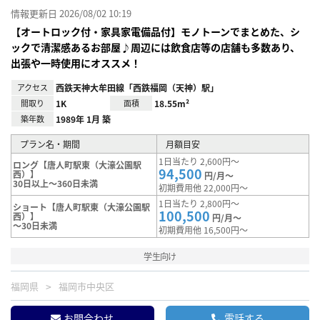
情報更新日 2026/08/02 10:19
【オートロック付・家具家電備品付】モノトーンでまとめた、シ
ックで清潔感あるお部屋♪周辺には飲食店等の店舗も多数あり、
出張や一時使用にオススメ！
アクセス
西鉄天神大牟田線「西鉄福岡（天神）駅」
間取り
1K
面積
18.55m²
築年数
1989年 1月 築
プラン名・期間
月額目安
1日当たり 2,600円～
ロング【唐人町駅東（大濠公園駅
94,500
西）】
円/月～
30日以上～360日未満
初期費用他 22,000円～
1日当たり 2,800円～
ショート【唐人町駅東（大濠公園駅
100,500
西）】
円/月～
～30日未満
初期費用他 16,500円～
学生向け
福岡県
福岡市中央区
お問合わせ
電話する