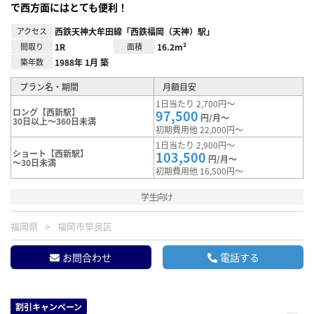
で西方面にはとても便利！
アクセス
西鉄天神大牟田線「西鉄福岡（天神）駅」
間取り
1R
面積
16.2m²
築年数
1988年 1月 築
プラン名・期間
月額目安
1日当たり 2,700円～
ロング【西新駅】
97,500
円/月～
30日以上～360日未満
初期費用他 22,000円～
1日当たり 2,900円～
ショート【西新駅】
103,500
円/月～
～30日未満
初期費用他 16,500円～
学生向け
福岡県
福岡市早良区
お問合わせ
電話する
割引キャンペーン