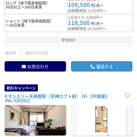
ロング【地下鉄赤坂駅西】
109,500
円/月～
30日以上～360日未満
初期費用他 22,000円～
1日当たり 3,400円～
ショート【地下鉄赤坂駅西】
118,500
円/月～
～30日未満
初期費用他 16,500円～
学生向け
福岡県
福岡市中央区
お問合わせ
電話する
割引キャンペーン
Kマンスリー天神南駅（天神ロフト前） 1K-【中部屋】
(No.320162)
お気
に入
り登
録