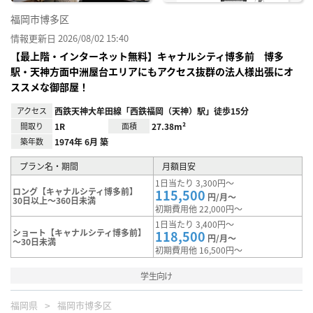
福岡市博多区
情報更新日 2026/08/02 15:40
【最上階・インターネット無料】キャナルシティ博多前 博多
駅・天神方面中洲屋台エリアにもアクセス抜群の法人様出張にオ
ススメな御部屋！
アクセス
西鉄天神大牟田線「西鉄福岡（天神）駅」徒歩15分
間取り
1R
面積
27.38m²
築年数
1974年 6月 築
プラン名・期間
月額目安
1日当たり 3,300円～
ロング【キャナルシティ博多前】
115,500
円/月～
30日以上～360日未満
初期費用他 22,000円～
1日当たり 3,400円～
ショート【キャナルシティ博多前】
118,500
円/月～
～30日未満
初期費用他 16,500円～
学生向け
福岡県
福岡市博多区