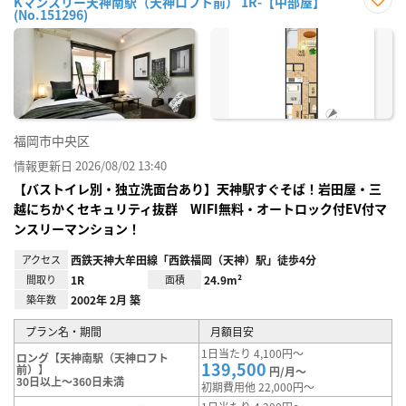
Kマンスリー天神南駅（天神ロフト前） 1R-【中部屋】
(No.151296)
お気
に入
り登
録
福岡市中央区
情報更新日 2026/08/02 13:40
【バストイレ別・独立洗面台あり】天神駅すぐそば！岩田屋・三
越にちかくセキュリティ抜群 WIFI無料・オートロック付EV付マ
ンスリーマンション！
アクセス
西鉄天神大牟田線「西鉄福岡（天神）駅」徒歩4分
間取り
1R
面積
24.9m²
築年数
2002年 2月 築
プラン名・期間
月額目安
1日当たり 4,100円～
ロング【天神南駅（天神ロフト
139,500
前）】
円/月～
30日以上～360日未満
初期費用他 22,000円～