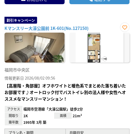
割引キャンペーン
Kマンスリー大濠公園前 1K-601(No.127150)
お気
に入
り登
録
福岡市中央区
情報更新日 2026/08/02 09:56
【高層階・角部屋】オフホワイトと暖色系でまとめた落ち着いた
お部屋です♪オートロック付でバストイレ別の法人様や女性へオ
ススメなマンスリーマンション！
アクセス
福岡市空港線「大濠公園駅」徒歩2分
間取り
1K
面積
21m²
築年数
1995年 3月 築
プラン名・期間
月額目安