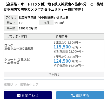
【高層階・オートロック付】地下鉄天神駅南へ徒歩5分 と市街地
徒歩圏内で防犯カメラ付きセキュリティー強化物件！
アクセス
福岡市空港線「中洲川端駅」徒歩13分
間取り
1R
面積
19.5m²
築年数
1991年 2月 築
プラン名・期間
月額目安
1日当たり 3,300円～
ロング
115,500
円/月～
30日以上～360日未満
初期費用他 22,000円～
1日当たり 3,600円～
ショート【7日以上】
124,500
円/月～
～30日未満
初期費用他 16,500円～
学生向け
福岡県
福岡市中央区
お問合わせ
電話する