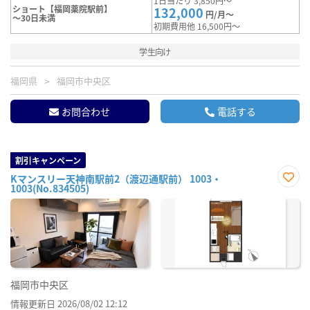
1日当たり 3,850円～
ショート【福岡薬院駅前】
132,000
円/月～
～30日未満
初期費用他 16,500円～
学生向け
福岡県
福岡市中央区
お問合わせ
電話する
割引キャンペーン
Kマンスリー天神南駅前2（渡辺通駅前） 1003・
1003(No.834505)
お気
に入
り登
録
福岡市中央区
情報更新日 2026/08/02 12:12