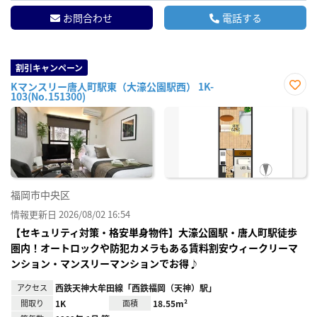
お問合わせ
電話する
割引キャンペーン
Kマンスリー唐人町駅東（大濠公園駅西） 1K-
103(No.151300)
お気
に入
り登
録
福岡市中央区
情報更新日 2026/08/02 16:54
【セキュリティ対策・格安単身物件】大濠公園駅・唐人町駅徒歩
圏内！オートロックや防犯カメラもある賃料割安ウィークリーマ
ンション・マンスリーマンションでお得♪
アクセス
西鉄天神大牟田線「西鉄福岡（天神）駅」
間取り
1K
面積
18.55m²