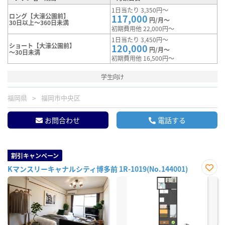
1日当たり 3,350円～
ロング【大濠公園前】
117,000
円/月～
30日以上～360日未満
初期費用他 22,000円～
1日当たり 3,450円～
ショート【大濠公園前】
120,000
円/月～
～30日未満
初期費用他 16,500円～
学生向け
福岡県
福岡市中央区
お問合わせ
電話する
割引キャンペーン
Kマンスリーキャナルシティ博多前 1R-1019(No.144001)
お気
に入
り登
録