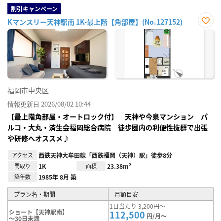
割引キャンペーン
Kマンスリー天神駅南 1K-最上階【角部屋】(No.127152)
お気
に入
り登
録
福岡市中央区
情報更新日 2026/08/02 10:44
【最上階角部屋・オートロック付】 天神や今泉マンション パ
ルコ・大丸・済生会福岡総合病院 徒歩圏内の利便性抜群で出張
や研修へオススメ♪
アクセス
西鉄天神大牟田線「西鉄福岡（天神）駅」徒歩8分
間取り
1K
面積
23.38m²
築年数
1985年 8月 築
プラン名・期間
月額目安
1日当たり 3,200円～
ショート【天神駅南】
112,500
円/月～
～30日未満