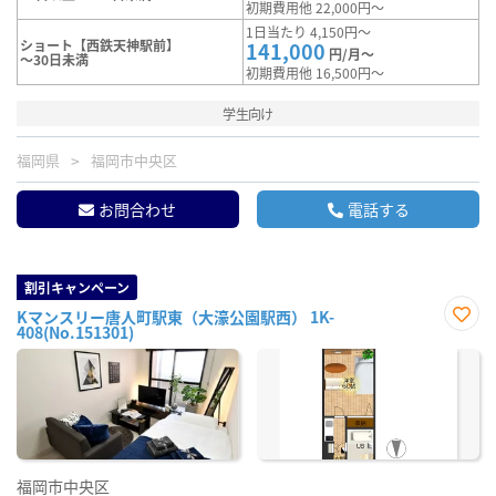
初期費用他 22,000円～
1日当たり 4,150円～
ショート【西鉄天神駅前】
141,000
円/月～
～30日未満
初期費用他 16,500円～
学生向け
福岡県
福岡市中央区
お問合わせ
電話する
割引キャンペーン
Kマンスリー唐人町駅東（大濠公園駅西） 1K-
408(No.151301)
お気
に入
り登
録
福岡市中央区