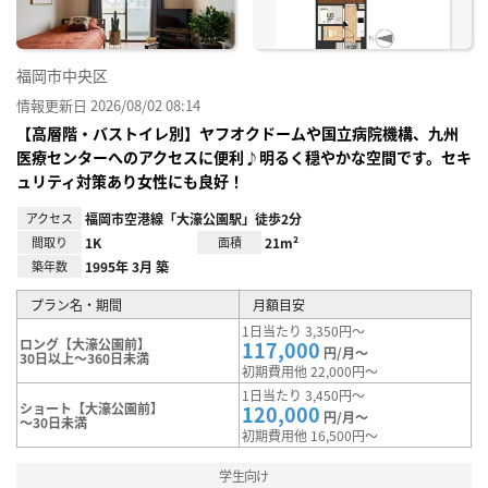
福岡市中央区
情報更新日 2026/08/02 08:14
【高層階・バストイレ別】ヤフオクドームや国立病院機構、九州
医療センターへのアクセスに便利♪明るく穏やかな空間です。セキ
ュリティ対策あり女性にも良好！
アクセス
福岡市空港線「大濠公園駅」徒歩2分
間取り
1K
面積
21m²
築年数
1995年 3月 築
プラン名・期間
月額目安
1日当たり 3,350円～
ロング【大濠公園前】
117,000
円/月～
30日以上～360日未満
初期費用他 22,000円～
1日当たり 3,450円～
ショート【大濠公園前】
120,000
円/月～
～30日未満
初期費用他 16,500円～
学生向け