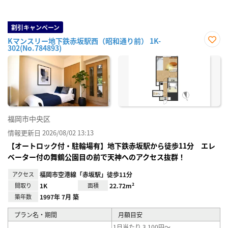
割引キャンペーン
Kマンスリー地下鉄赤坂駅西（昭和通り前） 1K-
302(No.784893)
お気
に入
り登
録
福岡市中央区
情報更新日 2026/08/02 13:13
【オートロック付・駐輪場有】地下鉄赤坂駅から徒歩11分 エレ
ベーター付の舞鶴公園目の前で天神へのアクセス抜群！
アクセス
福岡市空港線「赤坂駅」徒歩11分
間取り
1K
面積
22.72m²
築年数
1997年 7月 築
プラン名・期間
月額目安
1日当たり 3,100円～