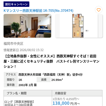
割引キャンペーン
Kマンスリー西鉄天神駅前 1K-705(No.370474)
お気
に入
り登
録
福岡市中央区
情報更新日 2026/08/02 15:32
【立地条件抜群・女性にオススメ】西鉄天神駅すぐそば！岩田
屋・三越に近くセキュリティ抜群 バストイレ別マンスリーマン
ション！
アクセス
西鉄天神大牟田線「西鉄福岡（天神）駅」徒歩4分
間取り
1K
面積
24.99m²
築年数
2002年 2月 築
プラン名・期間
月額目安
1日当たり 4,050円～
ロング【西鉄天神駅前】
138,000
円/月～
30日以上～360日未満