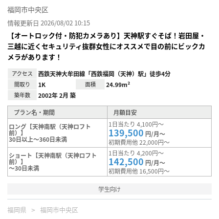
福岡市中央区
情報更新日 2026/08/02 10:15
【オートロック付・防犯カメラあり】天神駅すぐそば！岩田屋・
三越に近くセキュリティ抜群女性にオススメで目の前にビックカ
メラがあります！
アクセス
西鉄天神大牟田線「西鉄福岡（天神）駅」徒歩4分
間取り
1K
面積
24.99m²
築年数
2002年 2月 築
プラン名・期間
月額目安
1日当たり 4,100円～
ロング【天神南駅（天神ロフト
139,500
前）】
円/月～
30日以上～360日未満
初期費用他 22,000円～
1日当たり 4,200円～
ショート【天神南駅（天神ロフト
142,500
前）】
円/月～
～30日未満
初期費用他 16,500円～
学生向け
福岡県
福岡市中央区