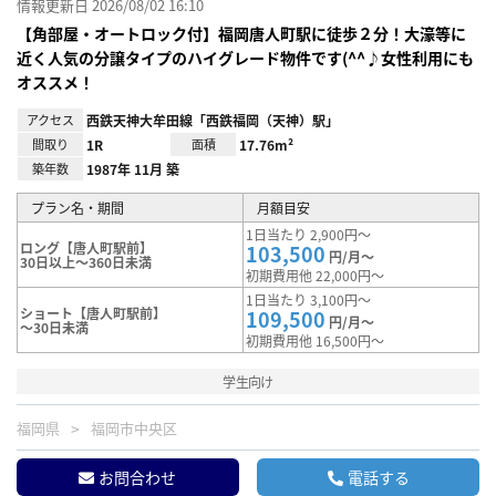
情報更新日 2026/08/02 16:10
【角部屋・オートロック付】福岡唐人町駅に徒歩２分！大濠等に
近く人気の分譲タイプのハイグレード物件です(^^♪女性利用にも
オススメ！
アクセス
西鉄天神大牟田線「西鉄福岡（天神）駅」
間取り
1R
面積
17.76m²
築年数
1987年 11月 築
プラン名・期間
月額目安
1日当たり 2,900円～
ロング【唐人町駅前】
103,500
円/月～
30日以上～360日未満
初期費用他 22,000円～
1日当たり 3,100円～
ショート【唐人町駅前】
109,500
円/月～
～30日未満
初期費用他 16,500円～
学生向け
福岡県
福岡市中央区
お問合わせ
電話する