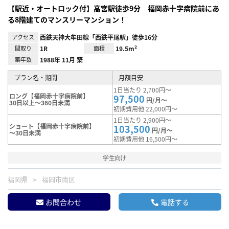
【駅近・オートロック付】高宮駅徒歩9分 福岡赤十字病院前にあ
る8階建てのマンスリーマンション！
アクセス
西鉄天神大牟田線「西鉄平尾駅」徒歩16分
間取り
1R
面積
19.5m²
築年数
1988年 11月 築
プラン名・期間
月額目安
1日当たり 2,700円～
ロング【福岡赤十字病院前】
97,500
円/月～
30日以上～360日未満
初期費用他 22,000円～
1日当たり 2,900円～
ショート【福岡赤十字病院前】
103,500
円/月～
～30日未満
初期費用他 16,500円～
学生向け
福岡県
福岡市南区
お問合わせ
電話する