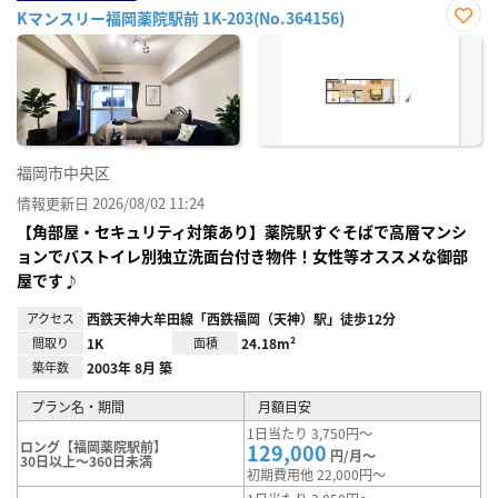
Kマンスリー福岡薬院駅前 1K-203(No.364156)
お気
に入
り登
録
福岡市中央区
情報更新日 2026/08/02 11:24
【角部屋・セキュリティ対策あり】薬院駅すぐそばで高層マンシ
ョンでバストイレ別独立洗面台付き物件！女性等オススメな御部
屋です♪
アクセス
西鉄天神大牟田線「西鉄福岡（天神）駅」徒歩12分
間取り
1K
面積
24.18m²
築年数
2003年 8月 築
プラン名・期間
月額目安
1日当たり 3,750円～
ロング【福岡薬院駅前】
129,000
円/月～
30日以上～360日未満
初期費用他 22,000円～