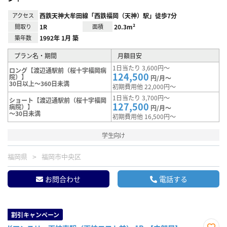
アクセス
西鉄天神大牟田線「西鉄福岡（天神）駅」徒歩7分
間取り
1R
面積
20.3m²
築年数
1992年 1月 築
プラン名・期間
月額目安
1日当たり 3,600円～
ロング【渡辺通駅前（桜十字福岡病
124,500
院）】
円/月～
30日以上～360日未満
初期費用他 22,000円～
1日当たり 3,700円～
ショート【渡辺通駅前（桜十字福岡
127,500
病院）】
円/月～
～30日未満
初期費用他 16,500円～
学生向け
福岡県
福岡市中央区
お問合わせ
電話する
割引キャンペーン