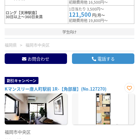
初期費用他 16,500円～
1日当たり 3,500円～
ロング【天神駅南】
121,500
円/月～
30日以上～360日未満
初期費用他 19,800円～
学生向け
福岡県
福岡市中央区
お問合わせ
電話する
割引キャンペーン
Kマンスリー唐人町駅前 1R-【角部屋】(No.127270)
お気
に入
り登
録
福岡市中央区