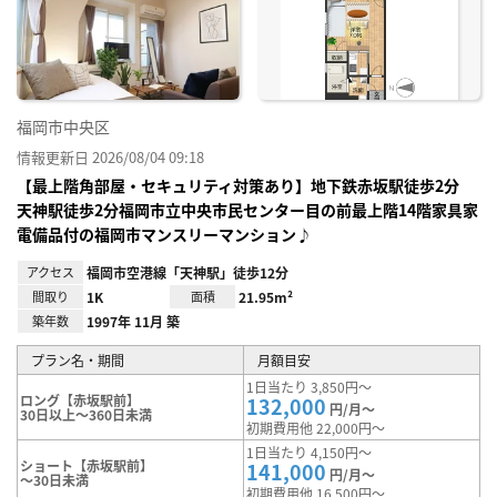
に入
り登
録
福岡市中央区
情報更新日 2026/08/04 09:18
【最上階角部屋・セキュリティ対策あり】地下鉄赤坂駅徒歩2分
天神駅徒歩2分福岡市立中央市民センター目の前最上階14階家具家
電備品付の福岡市マンスリーマンション♪
アクセス
福岡市空港線「天神駅」徒歩12分
間取り
1K
面積
21.95m²
築年数
1997年 11月 築
プラン名・期間
月額目安
1日当たり 3,850円～
ロング【赤坂駅前】
132,000
円/月～
30日以上～360日未満
初期費用他 22,000円～
1日当たり 4,150円～
ショート【赤坂駅前】
141,000
円/月～
～30日未満
初期費用他 16,500円～