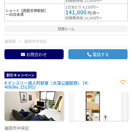
初期費用他 22,000円～
1日当たり 4,150円～
ショート【西鉄天神駅前】
141,000
円/月～
～30日未満
初期費用他 16,500円～
禁煙ルーム
福岡県
福岡市中央区
お問合わせ
電話する
割引キャンペーン
Kマンスリー唐人町駅東（大濠公園駅西） 1K-
408(No.151301)
お気
に入
り登
録
福岡市中央区