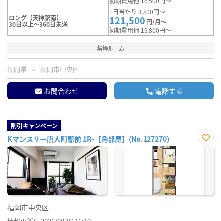
初期費用他 16,500円～
1日当たり 3,500円～
ロング【天神駅南】
121,500
円/月～
30日以上～360日未満
初期費用他 19,800円～
禁煙ルーム
福岡県
福岡市中央区
お問合わせ
電話する
割引キャンペーン
Kマンスリー唐人町駅前 1R-【角部屋】(No.127270)
お気
に入
り登
録
福岡市中央区
情報更新日 2026/08/02 16:10