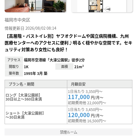
福岡市中央区
情報更新日 2026/08/02 08:14
【高層階・バストイレ別】ヤフオクドームや国立病院機構、九州
医療センターへのアクセスに便利♪明るく穏やかな空間です。セキ
ュリティ対策あり女性にも良好！
アクセス
福岡市空港線「大濠公園駅」徒歩2分
間取り
1K
面積
21m²
築年数
1995年 3月 築
プラン名・期間
月額目安
1日当たり 3,350円～
ロング【大濠公園前】
117,000
円/月～
30日以上～360日未満
初期費用他 22,000円～
1日当たり 3,450円～
ショート【大濠公園前】
120,000
円/月～
～30日未満
初期費用他 16,500円～
禁煙ルーム