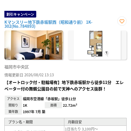
割引キャンペーン
Kマンスリー地下鉄赤坂駅西（昭和通り前） 1K-
302(No.784893)
お気
に入
り登
録
福岡市中央区
情報更新日 2026/08/02 13:13
【オートロック付・駐輪場有】地下鉄赤坂駅から徒歩11分 エレ
ベーター付の舞鶴公園目の前で天神へのアクセス抜群！
アクセス
福岡市空港線「赤坂駅」徒歩11分
間取り
1K
面積
22.72m²
築年数
1997年 7月 築
プラン名・期間
月額目安
1日当たり 3,100円～