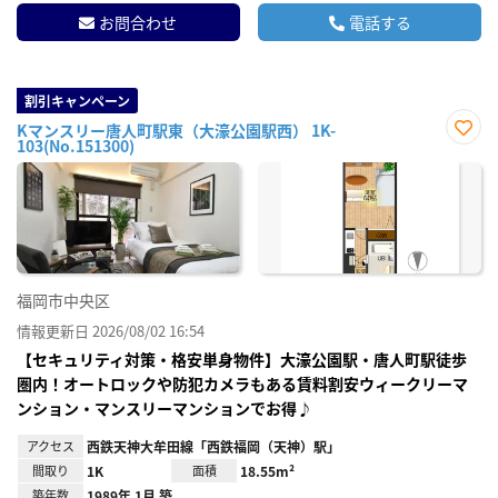
お問合わせ
電話する
割引キャンペーン
Kマンスリー唐人町駅東（大濠公園駅西） 1K-
103(No.151300)
お気
に入
り登
録
福岡市中央区
情報更新日 2026/08/02 16:54
【セキュリティ対策・格安単身物件】大濠公園駅・唐人町駅徒歩
圏内！オートロックや防犯カメラもある賃料割安ウィークリーマ
ンション・マンスリーマンションでお得♪
アクセス
西鉄天神大牟田線「西鉄福岡（天神）駅」
間取り
1K
面積
18.55m²
築年数
1989年 1月 築