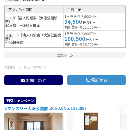
プラン名・期間
月額目安
1日当たり 2,600円～
ロング【唐人町駅東（大濠公園駅
94,500
西）】
円/月～
30日以上～360日未満
初期費用他 22,000円～
1日当たり 2,800円～
ショート【唐人町駅東（大濠公園駅
100,500
西）】
円/月～
～30日未満
初期費用他 16,500円～
禁煙ルーム
福岡県
福岡市中央区
お問合わせ
電話する
割引キャンペーン
Kマンスリー大濠公園前 1K-802(No.127289)
お気
に入
り登
録