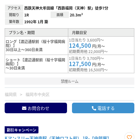
アクセス
西鉄天神大牟田線「西鉄福岡（天神）駅」徒歩7分
間取り
1R
面積
20.3m²
築年数
1992年 1月 築
プラン名・期間
月額目安
1日当たり 3,600円～
ロング【渡辺通駅前（桜十字福岡病
124,500
院）】
円/月～
30日以上～360日未満
初期費用他 22,000円～
1日当たり 3,700円～
ショート【渡辺通駅前（桜十字福岡
127,500
病院）】
円/月～
～30日未満
初期費用他 16,500円～
禁煙ルーム
福岡県
福岡市中央区
お問合わせ
電話する
割引キャンペーン
Kマンスリー天神南駅（天神ロフト前） 1R-【中部屋】