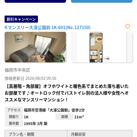
割引キャンペーン
Kマンスリー大濠公園前 1K-601(No.127150)
お気
に入
り登
録
福岡市中央区
情報更新日 2026/08/02 09:56
【高層階・角部屋】オフホワイトと暖色系でまとめた落ち着いた
お部屋です♪オートロック付でバストイレ別の法人様や女性へオ
ススメなマンスリーマンション！
アクセス
福岡市空港線「大濠公園駅」徒歩2分
間取り
1K
面積
21m²
築年数
1995年 3月 築
プラン名・期間
月額目安