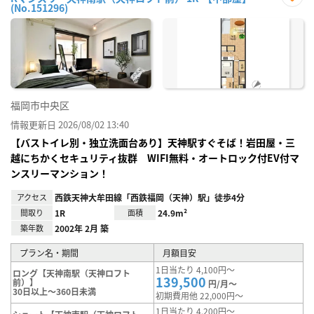
(No.151296)
お気
に入
り登
録
福岡市中央区
情報更新日 2026/08/02 13:40
【バストイレ別・独立洗面台あり】天神駅すぐそば！岩田屋・三
越にちかくセキュリティ抜群 WIFI無料・オートロック付EV付マ
ンスリーマンション！
アクセス
西鉄天神大牟田線「西鉄福岡（天神）駅」徒歩4分
間取り
1R
面積
24.9m²
築年数
2002年 2月 築
プラン名・期間
月額目安
1日当たり 4,100円～
ロング【天神南駅（天神ロフト
139,500
前）】
円/月～
30日以上～360日未満
初期費用他 22,000円～
1日当たり 4,200円～