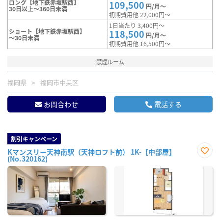
ロング【地下鉄赤坂駅西】
109,500
円/月～
30日以上～360日未満
初期費用他 22,000円～
1日当たり 3,400円～
ショート【地下鉄赤坂駅西】
118,500
円/月～
～30日未満
初期費用他 16,500円～
禁煙ルーム
福岡県
福岡市中央区
お問合わせ
電話する
割引キャンペーン
Kマンスリー天神南駅（天神ロフト前） 1K-【中部屋】
(No.320162)
お気
に入
り登
録