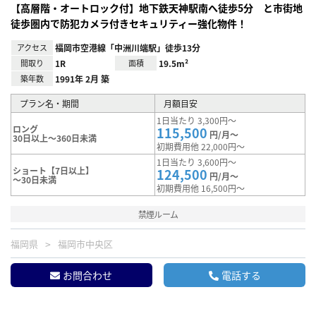
【高層階・オートロック付】地下鉄天神駅南へ徒歩5分 と市街地
徒歩圏内で防犯カメラ付きセキュリティー強化物件！
アクセス
福岡市空港線「中洲川端駅」徒歩13分
間取り
1R
面積
19.5m²
築年数
1991年 2月 築
プラン名・期間
月額目安
1日当たり 3,300円～
ロング
115,500
円/月～
30日以上～360日未満
初期費用他 22,000円～
1日当たり 3,600円～
ショート【7日以上】
124,500
円/月～
～30日未満
初期費用他 16,500円～
禁煙ルーム
福岡県
福岡市中央区
お問合わせ
電話する