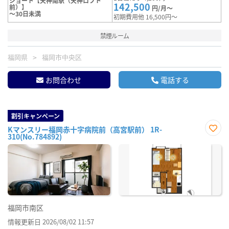
ショート【天神南駅（天神ロフト
142,500
前）】
円/月～
～30日未満
初期費用他 16,500円～
禁煙ルーム
福岡県
福岡市中央区
お問合わせ
電話する
割引キャンペーン
Kマンスリー福岡赤十字病院前（高宮駅前） 1R-
310(No.784892)
お気
に入
り登
録
福岡市南区
情報更新日 2026/08/02 11:57