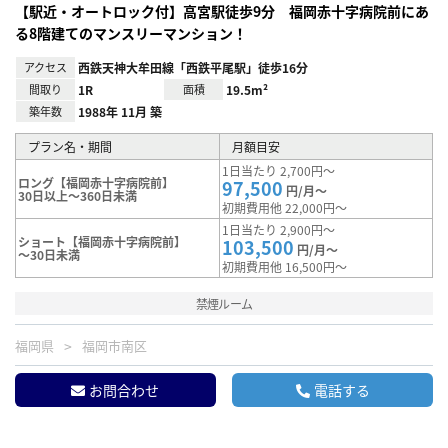
【駅近・オートロック付】高宮駅徒歩9分 福岡赤十字病院前にあ
る8階建てのマンスリーマンション！
アクセス
西鉄天神大牟田線「西鉄平尾駅」徒歩16分
間取り
1R
面積
19.5m²
築年数
1988年 11月 築
プラン名・期間
月額目安
1日当たり 2,700円～
ロング【福岡赤十字病院前】
97,500
円/月～
30日以上～360日未満
初期費用他 22,000円～
1日当たり 2,900円～
ショート【福岡赤十字病院前】
103,500
円/月～
～30日未満
初期費用他 16,500円～
禁煙ルーム
福岡県
福岡市南区
お問合わせ
電話する