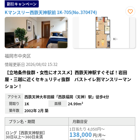
割引キャンペーン
Kマンスリー西鉄天神駅前 1K-705(No.370474)
お気
に入
り登
録
福岡市中央区
情報更新日 2026/08/02 15:32
【立地条件抜群・女性にオススメ】西鉄天神駅すぐそば！岩田
屋・三越に近くセキュリティ抜群 バストイレ別マンスリーマン
ション！
アクセス
西鉄天神大牟田線「西鉄福岡（天神）駅」徒歩4分
間取り
1K
面積
24.99m²
築年数
2002年 2月 築
プラン名・期間
月額目安
1日当たり 4,050円～
ロング【西鉄天神駅前】
138,000
円/月～
30日以上～360日未満