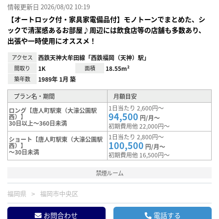
情報更新日 2026/08/02 10:19
【オートロック付・家具家電備品付】モノトーンでまとめた、シ
ックで清潔感あるお部屋♪周辺には飲食店等の店舗も多数あり、
出張や一時使用にオススメ！
アクセス
西鉄天神大牟田線「西鉄福岡（天神）駅」
間取り
1K
面積
18.55m²
築年数
1989年 1月 築
プラン名・期間
月額目安
1日当たり 2,600円～
ロング【唐人町駅東（大濠公園駅
94,500
西）】
円/月～
30日以上～360日未満
初期費用他 22,000円～
1日当たり 2,800円～
ショート【唐人町駅東（大濠公園駅
100,500
西）】
円/月～
～30日未満
初期費用他 16,500円～
禁煙ルーム
福岡県
福岡市中央区
お問合わせ
電話する