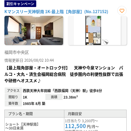
割引キャンペーン
Kマンスリー天神駅南 1K-最上階【角部屋】(No.127152)
お気
に入
り登
録
福岡市中央区
情報更新日 2026/08/02 10:44
【最上階角部屋・オートロック付】 天神や今泉マンション パ
ルコ・大丸・済生会福岡総合病院 徒歩圏内の利便性抜群で出張
や研修へオススメ♪
アクセス
西鉄天神大牟田線「西鉄福岡（天神）駅」徒歩8分
間取り
1K
面積
23.38m²
築年数
1985年 8月 築
プラン名・期間
月額目安
1日当たり 3,200円～
ショート【天神駅南】
112,500
円/月～
～30日未満