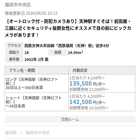
福岡市中央区
情報更新日 2026/08/02 10:15
【オートロック付・防犯カメラあり】天神駅すぐそば！岩田屋・
三越に近くセキュリティ抜群女性にオススメで目の前にビックカ
メラがあります！
アクセス
西鉄天神大牟田線「西鉄福岡（天神）駅」徒歩4分
間取り
1K
面積
24.99m²
築年数
2002年 2月 築
プラン名・期間
月額目安
1日当たり 4,100円～
ロング【天神南駅（天神ロフト
139,500
前）】
円/月～
30日以上～360日未満
初期費用他 22,000円～
1日当たり 4,200円～
ショート【天神南駅（天神ロフト
142,500
前）】
円/月～
～30日未満
初期費用他 16,500円～
禁煙ルーム
福岡県
福岡市中央区