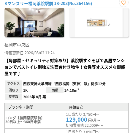
Kマンスリー福岡薬院駅前 1K-203(No.364156)
お気
に入
り登
録
福岡市中央区
情報更新日 2026/08/02 11:24
【角部屋・セキュリティ対策あり】薬院駅すぐそばで高層マンシ
ョンでバストイレ別独立洗面台付き物件！女性等オススメな御部
屋です♪
アクセス
西鉄天神大牟田線「西鉄福岡（天神）駅」徒歩12分
間取り
1K
面積
24.18m²
築年数
2003年 8月 築
プラン名・期間
月額目安
1日当たり 3,750円～
ロング【福岡薬院駅前】
129,000
円/月～
30日以上～360日未満
初期費用他 22,000円～
1日当たり 3,850円～