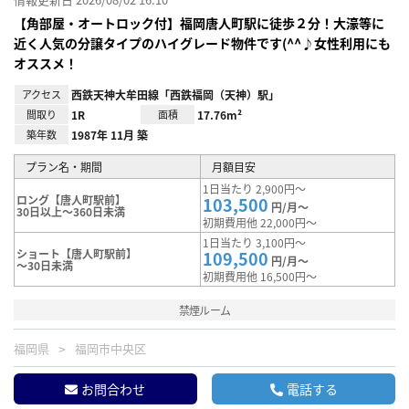
【角部屋・オートロック付】福岡唐人町駅に徒歩２分！大濠等に
近く人気の分譲タイプのハイグレード物件です(^^♪女性利用にも
オススメ！
アクセス
西鉄天神大牟田線「西鉄福岡（天神）駅」
間取り
1R
面積
17.76m²
築年数
1987年 11月 築
プラン名・期間
月額目安
1日当たり 2,900円～
ロング【唐人町駅前】
103,500
円/月～
30日以上～360日未満
初期費用他 22,000円～
1日当たり 3,100円～
ショート【唐人町駅前】
109,500
円/月～
～30日未満
初期費用他 16,500円～
禁煙ルーム
福岡県
福岡市中央区
お問合わせ
電話する