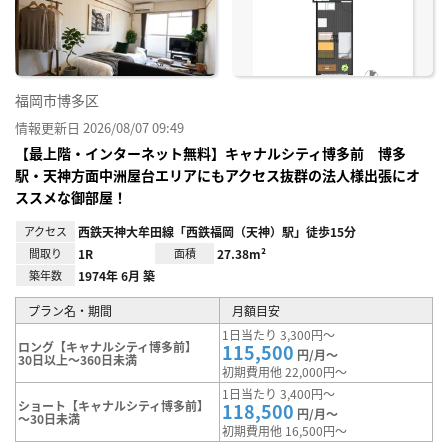
り登
録
福岡市博多区
情報更新日 2026/08/07 09:49
【最上階・インターネット無料】キャナルシティ博多前 博多
駅・天神方面中洲屋台エリアにもアクセス抜群の法人様出張にオ
ススメな御部屋！
アクセス
西鉄天神大牟田線「西鉄福岡（天神）駅」徒歩15分
間取り
1R
面積
27.38m²
築年数
1974年 6月 築
プラン名・期間
月額目安
1日当たり 3,300円～
ロング【キャナルシティ博多前】
115,500
円/月～
30日以上～360日未満
初期費用他 22,000円～
1日当たり 3,400円～
ショート【キャナルシティ博多前】
118,500
円/月～
～30日未満
初期費用他 16,500円～