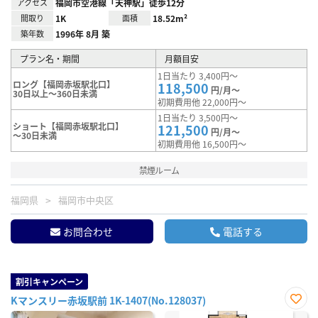
アクセス
福岡市空港線「天神駅」徒歩12分
間取り
1K
面積
18.52m²
築年数
1996年 8月 築
プラン名・期間
月額目安
1日当たり 3,400円～
ロング【福岡赤坂駅北口】
118,500
円/月～
30日以上～360日未満
初期費用他 22,000円～
1日当たり 3,500円～
ショート【福岡赤坂駅北口】
121,500
円/月～
～30日未満
初期費用他 16,500円～
禁煙ルーム
福岡県
福岡市中央区
お問合わせ
電話する
割引キャンペーン
Kマンスリー赤坂駅前 1K-1407(No.128037)
お気