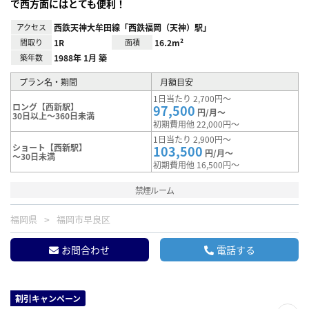
で西方面にはとても便利！
アクセス
西鉄天神大牟田線「西鉄福岡（天神）駅」
間取り
1R
面積
16.2m²
築年数
1988年 1月 築
プラン名・期間
月額目安
1日当たり 2,700円～
ロング【西新駅】
97,500
円/月～
30日以上～360日未満
初期費用他 22,000円～
1日当たり 2,900円～
ショート【西新駅】
103,500
円/月～
～30日未満
初期費用他 16,500円～
禁煙ルーム
福岡県
福岡市早良区
お問合わせ
電話する
割引キャンペーン