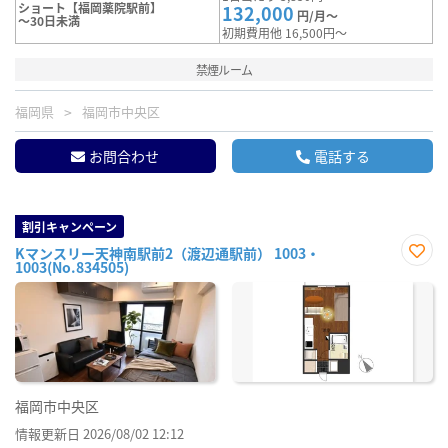
ショート【福岡薬院駅前】
132,000
円/月～
～30日未満
初期費用他 16,500円～
禁煙ルーム
福岡県
福岡市中央区
お問合わせ
電話する
割引キャンペーン
Kマンスリー天神南駅前2（渡辺通駅前） 1003・
1003(No.834505)
お気
に入
り登
録
福岡市中央区
情報更新日 2026/08/02 12:12