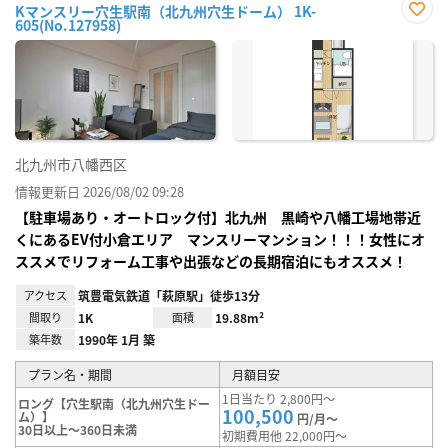
Kマンスリー穴生駅南（北九州穴生ドーム） 1K-
605(No.127958)
お気
に入
り登
録
北九州市八幡西区
情報更新日 2026/08/02 09:28
【駐車場あり・オートロック付】北九州 黒崎や八幡工場地帯近
くにあるEV付小倉エリア マンスリーマンション！！！女性にオ
ススメでリフォーム工事や出張などの長期宿泊にもオススメ！
アクセス
筑豊電気鉄道「萩原駅」徒歩13分
間取り
1K
面積
19.88m²
築年数
1990年 1月 築
プラン名・期間
月額目安
1日当たり 2,800円～
ロング【穴生駅南（北九州穴生ドー
100,500
ム）】
円/月～
30日以上～360日未満
初期費用他 22,000円～