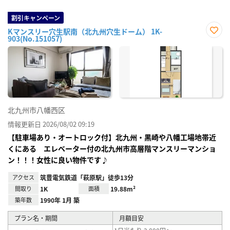
割引キャンペーン
Kマンスリー穴生駅南（北九州穴生ドーム） 1K-
903(No.151057)
お気
に入
り登
録
北九州市八幡西区
情報更新日 2026/08/02 09:19
【駐車場あり・オートロック付】北九州・黒崎や八幡工場地帯近
くにある エレベーター付の北九州市高層階マンスリーマンショ
ン！！！女性に良い物件です♪
アクセス
筑豊電気鉄道「萩原駅」徒歩13分
間取り
1K
面積
19.88m²
築年数
1990年 1月 築
プラン名・期間
月額目安