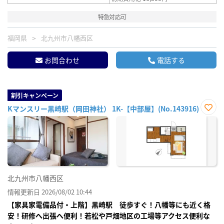
特急対応可
福岡県
北九州市八幡西区
お問合わせ
電話する
割引キャンペーン
Kマンスリー黒崎駅（岡田神社） 1K-【中部屋】(No.143916)
お気
に入
り登
録
北九州市八幡西区
情報更新日 2026/08/02 10:44
【家具家電備品付・上階】黒崎駅 徒歩すぐ！八幡等にも近く格
安！研修へ出張へ便利！若松や戸畑地区の工場等アクセス便利な