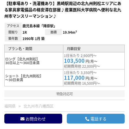
【駐車場あり・洗濯機あり】黒崎駅周辺の北九州則松エリアにあ
る家具家電備品の格安滞在部屋♪産業医科大学病院へ便利な北九
州市マンスリーマンション♪
アクセス
鹿児島本線「陣原駅」
間取り
1R
面積
19.94m²
築年数
1990年 1月 築
プラン名・期間
月額目安
1日当たり 2,900円～
ロング【北九州則松】
103,500
円/月～
30日以上～360日未満
初期費用他 22,000円～
1日当たり 3,350円～
ショート【北九州則松】
117,000
円/月～
～30日未満
初期費用他 16,500円～
特急対応可
福岡県
北九州市八幡西区
お問合わせ
電話する