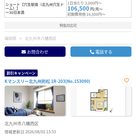
1日当たり 3,000円～
ショート【穴生駅南（北九州穴生ド
106,500
ーム）】
円/月～
～30日未満
初期費用他 16,500円～
特急対応可
福岡県
北九州市八幡西区
お問合わせ
電話する
割引キャンペーン
Kマンスリー北九州則松 1R-203(No.153090)
お気
に入
り登
録
北九州市八幡西区
情報更新日 2026/08/02 13:53