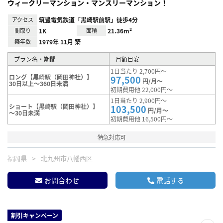
ウィークリーマンション・マンスリーマンション！
アクセス
筑豊電気鉄道「黒崎駅前駅」徒歩4分
間取り
1K
面積
21.36m²
築年数
1979年 11月 築
プラン名・期間
月額目安
1日当たり 2,700円～
ロング【黒崎駅（岡田神社）】
97,500
円/月～
30日以上～360日未満
初期費用他 22,000円～
1日当たり 2,900円～
ショート【黒崎駅（岡田神社）】
103,500
円/月～
～30日未満
初期費用他 16,500円～
特急対応可
福岡県
北九州市八幡西区
お問合わせ
電話する
割引キャンペーン