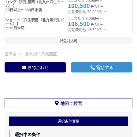
1日当たり 2,800円～
ロング【穴生駅南（北九州穴生ドー
100,500
ム）】
円/月～
30日以上～360日未満
初期費用他 22,000円～
1日当たり 3,000円～
ショート【穴生駅南（北九州穴生ド
106,500
ーム）】
円/月～
～30日未満
初期費用他 16,500円～
特急対応可
福岡県
北九州市八幡西区
お問合わせ
電話する
地図で検索
選択条件変更
選択中の条件