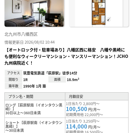
り登
録
北九州市八幡西区
情報更新日 2026/08/02 10:44
【オートロック付・駐車場あり】八幡区西に格安 八幡や黒崎に
も便利なウィークリーマンション・マンスリーマンション！JCHO
九州病院近く！
アクセス
筑豊電気鉄道「萩原駅」徒歩14分
間取り
1R
面積
18.9m²
築年数
1990年 1月 築
プラン名・期間
月額目安
1日当たり 2,800円～
ロング【萩原駅南（イオンタウン黒
100,500
崎）】
円/月～
30日以上～360日未満
初期費用他 22,000円～
1日当たり 3,250円～
ショート【萩原駅南（イオンタウン
114,000
黒崎）】
円/月～
～30日未満
初期費用他 16,500円～