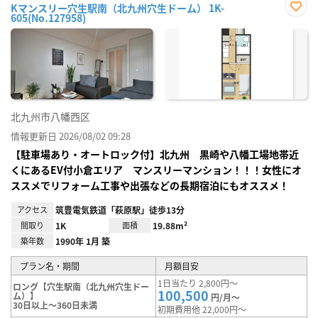
Kマンスリー穴生駅南（北九州穴生ドーム） 1K-
605(No.127958)
お気
に入
り登
録
北九州市八幡西区
情報更新日 2026/08/02 09:28
【駐車場あり・オートロック付】北九州 黒崎や八幡工場地帯近
くにあるEV付小倉エリア マンスリーマンション！！！女性にオ
ススメでリフォーム工事や出張などの長期宿泊にもオススメ！
アクセス
筑豊電気鉄道「萩原駅」徒歩13分
間取り
1K
面積
19.88m²
築年数
1990年 1月 築
プラン名・期間
月額目安
1日当たり 2,800円～
ロング【穴生駅南（北九州穴生ドー
100,500
ム）】
円/月～
30日以上～360日未満
初期費用他 22,000円～