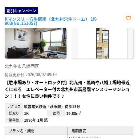
割引キャンペーン
Kマンスリー穴生駅南（北九州穴生ドーム） 1K-
903(No.151057)
お気
に入
り登
録
北九州市八幡西区
情報更新日 2026/08/02 09:19
【駐車場あり・オートロック付】北九州・黒崎や八幡工場地帯近
くにある エレベーター付の北九州市高層階マンスリーマンショ
ン！！！女性に良い物件です♪
アクセス
筑豊電気鉄道「萩原駅」徒歩13分
間取り
1K
面積
19.88m²
築年数
1990年 1月 築
プラン名・期間
月額目安