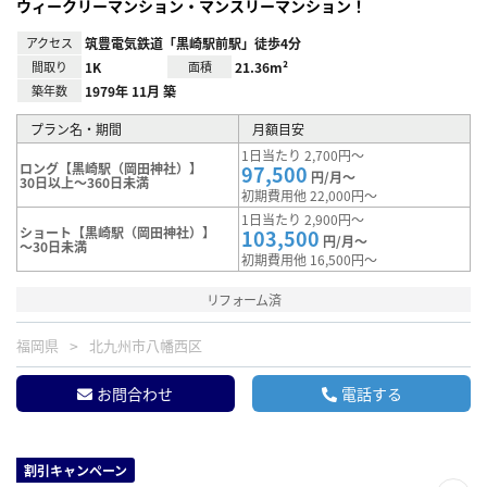
ウィークリーマンション・マンスリーマンション！
アクセス
筑豊電気鉄道「黒崎駅前駅」徒歩4分
間取り
1K
面積
21.36m²
築年数
1979年 11月 築
プラン名・期間
月額目安
1日当たり 2,700円～
ロング【黒崎駅（岡田神社）】
97,500
円/月～
30日以上～360日未満
初期費用他 22,000円～
1日当たり 2,900円～
ショート【黒崎駅（岡田神社）】
103,500
円/月～
～30日未満
初期費用他 16,500円～
リフォーム済
福岡県
北九州市八幡西区
お問合わせ
電話する
割引キャンペーン