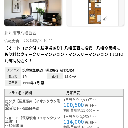
り登
録
北九州市八幡西区
情報更新日 2026/08/02 10:44
【オートロック付・駐車場あり】八幡区西に格安 八幡や黒崎に
も便利なウィークリーマンション・マンスリーマンション！JCHO
九州病院近く！
アクセス
筑豊電気鉄道「萩原駅」徒歩14分
間取り
1R
面積
18.9m²
築年数
1990年 1月 築
プラン名・期間
月額目安
1日当たり 2,800円～
ロング【萩原駅南（イオンタウン黒
100,500
崎）】
円/月～
30日以上～360日未満
初期費用他 22,000円～
1日当たり 3,250円～
ショート【萩原駅南（イオンタウン
114,000
黒崎）】
円/月～
～30日未満
初期費用他 16,500円～