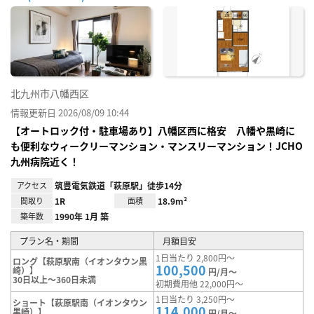
お気
に入
り登
録
北九州市八幡西区
情報更新日 2026/08/09 10:44
【オートロック付・駐車場あり】八幡区西に格安 八幡や黒崎に
も便利なウィークリーマンション・マンスリーマンション！JCHO
九州病院近く！
アクセス
筑豊電気鉄道「萩原駅」徒歩14分
間取り
1R
面積
18.9m²
築年数
1990年 1月 築
プラン名・期間
月額目安
1日当たり 2,800円～
ロング【萩原駅南（イオンタウン黒
100,500
崎）】
円/月～
30日以上～360日未満
初期費用他 22,000円～
1日当たり 3,250円～
ショート【萩原駅南（イオンタウン
114,000
黒崎）】
円/月～