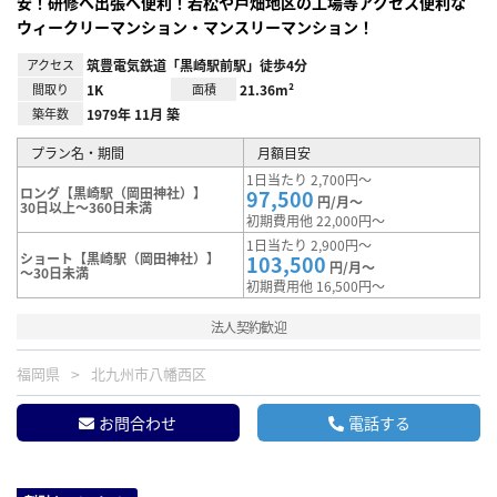
安！研修へ出張へ便利！若松や戸畑地区の工場等アクセス便利な
ウィークリーマンション・マンスリーマンション！
アクセス
筑豊電気鉄道「黒崎駅前駅」徒歩4分
間取り
1K
面積
21.36m²
築年数
1979年 11月 築
プラン名・期間
月額目安
1日当たり 2,700円～
ロング【黒崎駅（岡田神社）】
97,500
円/月～
30日以上～360日未満
初期費用他 22,000円～
1日当たり 2,900円～
ショート【黒崎駅（岡田神社）】
103,500
円/月～
～30日未満
初期費用他 16,500円～
法人契約歓迎
福岡県
北九州市八幡西区
お問合わせ
電話する