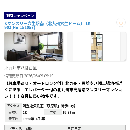
割引キャンペーン
Kマンスリー穴生駅南（北九州穴生ドーム） 1K-
903(No.151057)
お気
に入
り登
録
北九州市八幡西区
情報更新日 2026/08/09 09:19
【駐車場あり・オートロック付】北九州・黒崎や八幡工場地帯近
くにある エレベーター付の北九州市高層階マンスリーマンショ
ン！！！女性に良い物件です♪
アクセス
筑豊電気鉄道「萩原駅」徒歩13分
間取り
1K
面積
19.88m²
築年数
1990年 1月 築
プラン名・期間
月額目安