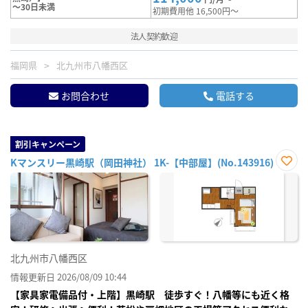
～30日未満
初期費用他 16,500円～
法人契約歓迎
福岡県
北九州市八幡西区
お問合わせ
電話する
割引キャンペーン
Kマンスリー黒崎駅（岡田神社） 1K-【中部屋】(No.143916)
お気
に入
り登
録
北九州市八幡西区
情報更新日 2026/08/09 10:44
【家具家電備品付・上階】黒崎駅 徒歩すぐ！八幡等にも近く格