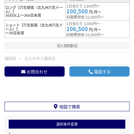
1日当たり 2,800円～
ロング【穴生駅南（北九州穴生ドー
100,500
ム）】
円/月～
30日以上～360日未満
初期費用他 22,000円～
1日当たり 3,000円～
ショート【穴生駅南（北九州穴生ド
106,500
ーム）】
円/月～
～30日未満
初期費用他 16,500円～
法人契約歓迎
福岡県
北九州市八幡西区
お問合わせ
電話する
地図で検索
選択条件変更