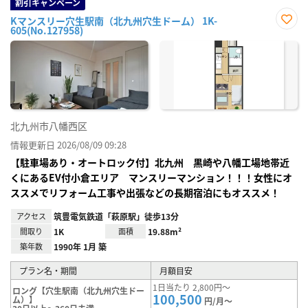
割引キャンペーン
Kマンスリー穴生駅南（北九州穴生ドーム） 1K-
605(No.127958)
お気
に入
り登
録
北九州市八幡西区
情報更新日 2026/08/09 09:28
【駐車場あり・オートロック付】北九州 黒崎や八幡工場地帯近
くにあるEV付小倉エリア マンスリーマンション！！！女性にオ
ススメでリフォーム工事や出張などの長期宿泊にもオススメ！
アクセス
筑豊電気鉄道「萩原駅」徒歩13分
間取り
1K
面積
19.88m²
築年数
1990年 1月 築
プラン名・期間
月額目安
1日当たり 2,800円～
ロング【穴生駅南（北九州穴生ドー
100,500
ム）】
円/月～