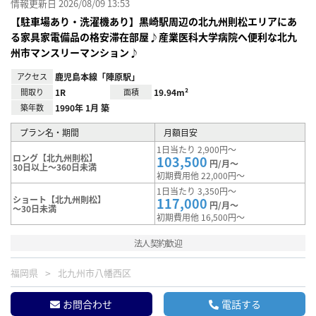
情報更新日 2026/08/09 13:53
【駐車場あり・洗濯機あり】黒崎駅周辺の北九州則松エリアにあ
る家具家電備品の格安滞在部屋♪産業医科大学病院へ便利な北九
州市マンスリーマンション♪
アクセス
鹿児島本線「陣原駅」
間取り
1R
面積
19.94m²
築年数
1990年 1月 築
プラン名・期間
月額目安
1日当たり 2,900円～
ロング【北九州則松】
103,500
円/月～
30日以上～360日未満
初期費用他 22,000円～
1日当たり 3,350円～
ショート【北九州則松】
117,000
円/月～
～30日未満
初期費用他 16,500円～
法人契約歓迎
福岡県
北九州市八幡西区
お問合わせ
電話する