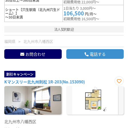
30日以上～360日未満
初期費用他 22,000円～
1日当たり 3,000円～
ショート【穴生駅南（北九州穴生ド
106,500
ーム）】
円/月～
～30日未満
初期費用他 16,500円～
法人契約歓迎
福岡県
北九州市八幡西区
お問合わせ
電話する
割引キャンペーン
Kマンスリー北九州則松 1R-203(No.153090)
お気
に入
り登
録
北九州市八幡西区