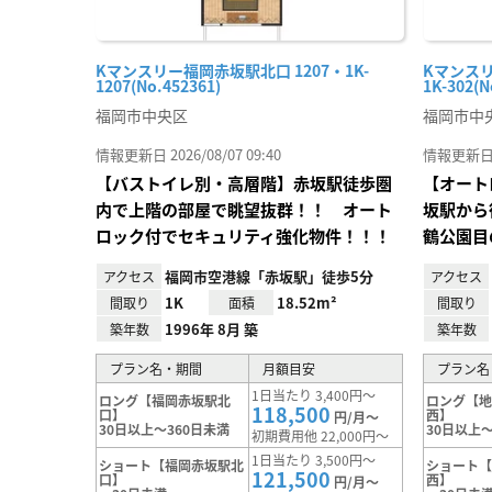
Kマンスリー福岡赤坂駅北口 1207・1K-
Kマンス
1207(No.452361)
1K-302(N
福岡市中央区
福岡市中
情報更新日 2026/08/07 09:40
情報更新日 20
【バストイレ別・高層階】赤坂駅徒歩圏
【オート
内で上階の部屋で眺望抜群！！ オート
坂駅から
ロック付でセキュリティ強化物件！！！
鶴公園目
福岡市空港線「赤坂駅」徒歩5分
アクセス
アクセス
1K
18.52m²
間取り
面積
間取り
1996年 8月 築
築年数
築年数
プラン名・期間
月額目安
プラン名
1日当たり 3,400円～
ロング【福岡赤坂駅北
ロング【
118,500
口】
西】
円/月～
30日以上～360日未満
30日以上～
初期費用他 22,000円～
1日当たり 3,500円～
ショート【福岡赤坂駅北
ショート
121,500
口】
西】
円/月～