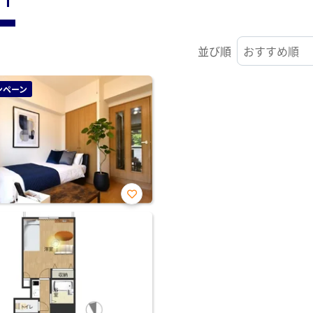
並び順
ンペーン
お気
に入
り登
録