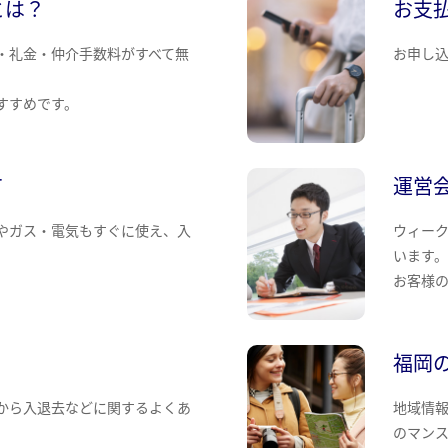
とは？
お支
・礼金・仲介手数料がすべて無
お申し
すすめです。
て
運営
やガス・電気もすぐに使え、入
ウィー
います
お客様
福岡
から入退去などに関するよくあ
地域情
のマン