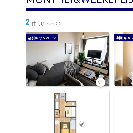
2
件（1/1ページ）
割引キャンペーン
割引キャ
お気
に入
り登
録