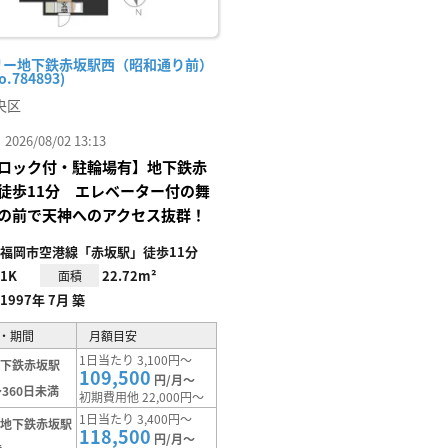
リー地下鉄赤坂駅西（昭和通り前）
o.784893)
央区
26/08/02 13:13
ロック付・駐輪場有】地下鉄赤
徒歩11分 エレベーター付の舞
の前で天神へのアクセス抜群！
福岡市空港線「赤坂駅」徒歩11分
1K
22.72m²
面積
1997年 7月 築
・期間
月額目安
1日当たり 3,100円～
地下鉄赤坂駅
109,500
円/月～
360日未満
初期費用他 22,000円～
1日当たり 3,400円～
【地下鉄赤坂駅
118,500
円/月～