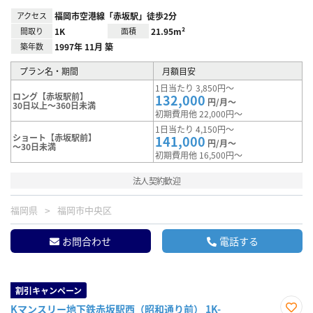
アクセス
福岡市空港線「赤坂駅」徒歩2分
間取り
1K
面積
21.95m²
築年数
1997年 11月 築
プラン名・期間
月額目安
1日当たり 3,850円～
ロング【赤坂駅前】
132,000
円/月～
30日以上～360日未満
初期費用他 22,000円～
1日当たり 4,150円～
ショート【赤坂駅前】
141,000
円/月～
～30日未満
初期費用他 16,500円～
法人契約歓迎
福岡県
福岡市中央区
お問合わせ
電話する
割引キャンペーン
Kマンスリー地下鉄赤坂駅西（昭和通り前） 1K-