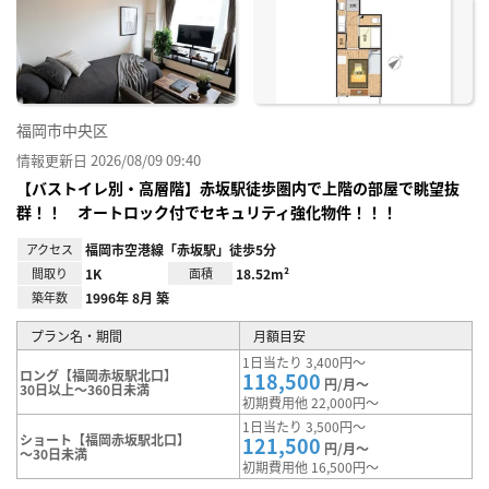
お気
に入
り登
録
福岡市中央区
情報更新日 2026/08/09 09:40
【バストイレ別・高層階】赤坂駅徒歩圏内で上階の部屋で眺望抜
群！！ オートロック付でセキュリティ強化物件！！！
アクセス
福岡市空港線「赤坂駅」徒歩5分
間取り
1K
面積
18.52m²
築年数
1996年 8月 築
プラン名・期間
月額目安
1日当たり 3,400円～
ロング【福岡赤坂駅北口】
118,500
円/月～
30日以上～360日未満
初期費用他 22,000円～
1日当たり 3,500円～
ショート【福岡赤坂駅北口】
121,500
円/月～
～30日未満
初期費用他 16,500円～