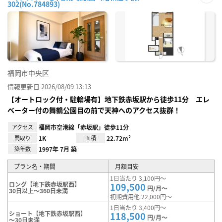
302(No.784893)
お気
に入
り登
録
福岡市中央区
情報更新日 2026/08/09 13:13
【オートロック付・駐輪場有】地下鉄赤坂駅から徒歩11分 エレ
ベーター付の舞鶴公園目の前で天神へのアクセス抜群！
アクセス
福岡市空港線「赤坂駅」徒歩11分
間取り
1K
面積
22.72m²
築年数
1997年 7月 築
プラン名・期間
月額目安
1日当たり 3,100円～
ロング【地下鉄赤坂駅西】
109,500
円/月～
30日以上～360日未満
初期費用他 22,000円～
1日当たり 3,400円～
ショート【地下鉄赤坂駅西】
118,500
円/月～
～30日未満