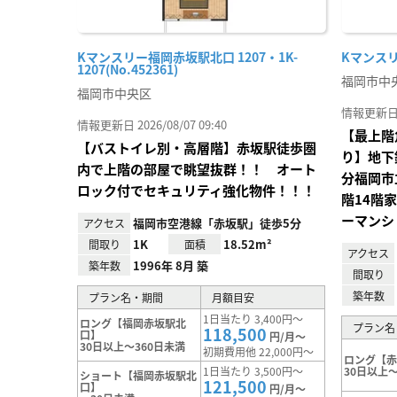
Kマンスリー福岡赤坂駅北口 1207・1K-
Kマンスリー
1207(No.452361)
福岡市中
福岡市中央区
情報更新日 20
情報更新日 2026/08/07 09:40
【最上階
【バストイレ別・高層階】赤坂駅徒歩圏
り】地下
内で上階の部屋で眺望抜群！！ オート
分福岡市
ロック付でセキュリティ強化物件！！！
階14階
ーマンシ
福岡市空港線「赤坂駅」徒歩5分
アクセス
1K
18.52m²
間取り
面積
アクセス
1996年 8月 築
築年数
間取り
築年数
プラン名・期間
月額目安
1日当たり 3,400円～
ロング【福岡赤坂駅北
プラン名
118,500
口】
円/月～
30日以上～360日未満
初期費用他 22,000円～
ロング【
1日当たり 3,500円～
30日以上～
ショート【福岡赤坂駅北
121,500
口】
円/月～