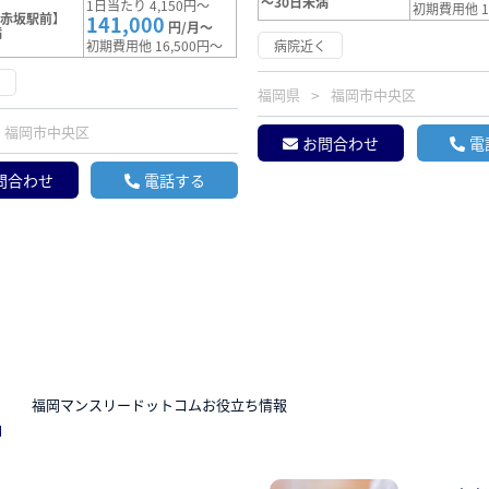
～30日未満
1日当たり 4,150円～
初期費用他 1
【赤坂駅前】
141,000
円/月～
満
初期費用他 16,500円～
病院近く
く
福岡県
福岡市中央区
福岡市中央区
お問合わせ
電
問合わせ
電話する
N
福岡マンスリードットコムお役立ち情報