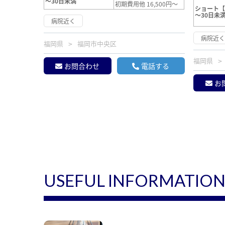
～30日未満
初期費用他 16,500円～
ショート
～30日未
病院近く
病院近
福岡県
福岡市中央区
福岡県
お問合わせ
電話する
お
USEFUL INFORMATIO