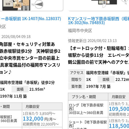
赤坂駅前 1K-1407(No.128037)
Kマンスリー地下鉄赤坂駅西（昭
1K-302(No.784893)
央区
福岡市中央区
26/08/04 09:18
情報更新日 2026/08/02 13:13
角部屋・セキュリティ対策あ
【オートロック付・駐輪場有】
鉄赤坂駅徒歩2分 天神駅徒歩2
坂駅から徒歩11分 エレベー
立中央市民センター目の前最上
鶴公園目の前で天神へのアクセ
家具家電備品付の福岡市マンスリ
ョン♪
福岡市空港線「赤坂駅」徒
アクセス
1K
22.72m
間取り
面積
福岡市空港線「赤坂駅」徒歩2分
1997年 7月 築
築年数
1K
21.95m²
面積
1997年 11月 築
プラン名・期間
月額目安
1日当たり 3,
ロング【地下鉄赤坂駅
・期間
月額目安
109,50
西】
30日以上～360日未満
1日当たり 3,850円～
初期費用他 2
赤坂駅前】
132,000
円/月～
360日未満
1日当たり 3,
ショート【地下鉄赤坂駅
初期費用他 22,000円～
118,50
西】