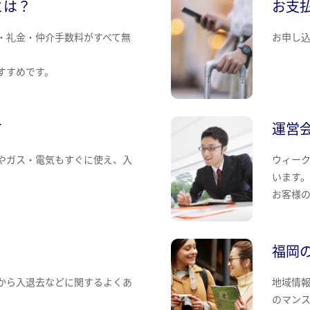
とは？
お支
・礼金・仲介手数料がすべて無
お申し
すすめです。
て
運営
やガス・電気もすぐに使え、入
ウィー
います
お客様
福岡
から入退去などに関するよくあ
地域情
のマン