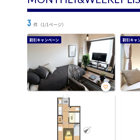
3
件（1/1ページ）
割引キャンペーン
割引キャ
お気
に入
り登
録