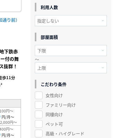
利用人数
和通り前）
部屋面積
地下鉄赤
ター付の舞
～
ス抜群！
歩11分
こだわり条件
²
女性向け
ファミリー向け
100円～
同棲向け
0
円/月～
2,000円～
ペット可
400円～
高級・ハイグレード
0
円/月～