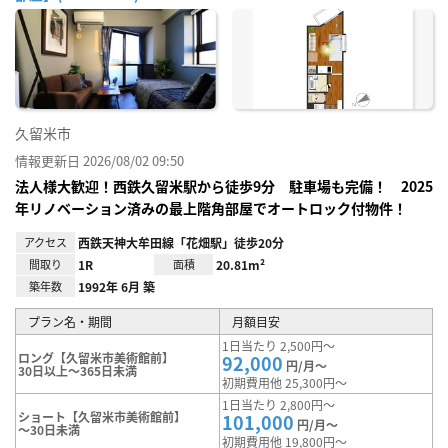
お気
に入
り登
録
久留米市
情報更新日 2026/08/02 09:50
法人様大歓迎！西鉄久留米駅から徒歩9分 駐車場も完備！ 2025
年リノベーション済みの最上階角部屋でオートロック付物件！
アクセス
西鉄天神大牟田線「花畑駅」徒歩20分
間取り
1R
面積
20.81m²
築年数
1992年 6月 築
プラン名・期間
月額目安
1日当たり 2,500円～
ロング【久留米市美術館前】
92,000
円/月～
30日以上～365日未満
初期費用他 25,300円～
1日当たり 2,800円～
ショート【久留米市美術館前】
101,000
円/月～
～30日未満
初期費用他 19,800円～