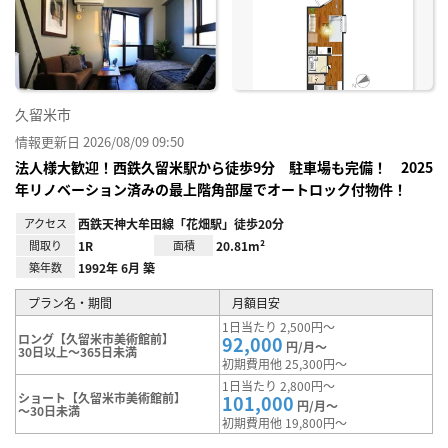
り登
録
久留米市
情報更新日 2026/08/09 09:50
法人様大歓迎！西鉄久留米駅から徒歩9分 駐車場も完備！ 2025
年リノベーション済みの最上階角部屋でオートロック付物件！
アクセス
西鉄天神大牟田線「花畑駅」徒歩20分
間取り
1R
面積
20.81m²
築年数
1992年 6月 築
プラン名・期間
月額目安
1日当たり 2,500円～
ロング【久留米市美術館前】
92,000
円/月～
30日以上～365日未満
初期費用他 25,300円～
1日当たり 2,800円～
ショート【久留米市美術館前】
101,000
円/月～
～30日未満
初期費用他 19,800円～