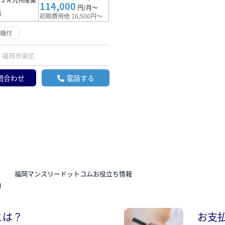
114,000
円/月～
満
初期費用他 16,500円～
浄機付
福岡市東区
問合わせ
電話する
N
福岡マンスリードットコムお役立ち情報
とは？
お支