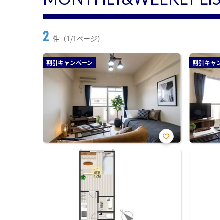
2
件（1/1ページ）
割引キャンペーン
割引キャ
お気
に入
り登
録