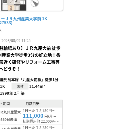
ーＪＲ九州産業大学前 1K-
27533)
区
26/08/02 11:25
駐輪場あり】ＪＲ九産大前 徒歩
州産業大学徒歩3分の好立地！香
帯近く研修やリフォーム工事等
へどうぞ！
鹿児島本線「九産大前駅」徒歩1分
1K
21.44m²
面積
1999年 2月 築
・期間
月額目安
1日当たり 3,150円～
ＪＲ九州産業大
111,000
円/月～
360日未満
初期費用他 22,000円～
1日当たり 3,250円～
【ＪＲ九州産業