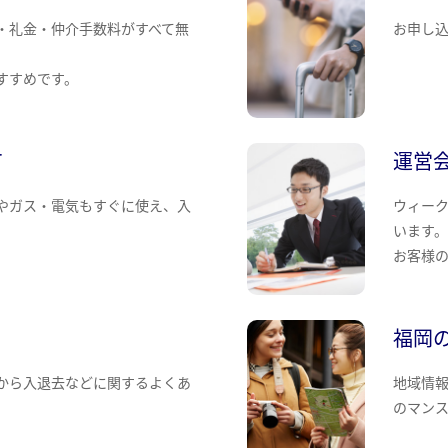
・礼金・仲介手数料がすべて無
お申し
すすめです。
て
運営
やガス・電気もすぐに使え、入
ウィー
います
お客様
福岡
から入退去などに関するよくあ
地域情
のマン