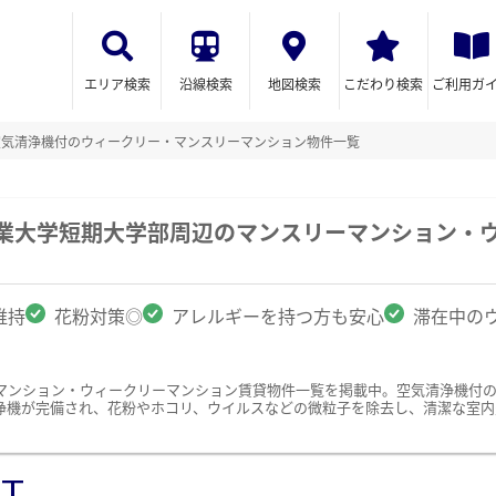
エリア検索
沿線検索
地図検索
こだわり検索
ご利用ガ
空気清浄機付のウィークリー・マンスリーマンション物件一覧
工業大学短期大学部周辺のマンスリーマンション・
維持
花粉対策◎
アレルギーを持つ方も安心
滞在中の
マンション・ウィークリーマンション賃貸物件一覧を掲載中。空気清浄機付
浄機が完備され、花粉やホコリ、ウイルスなどの微粒子を除去し、清潔な室内
ST