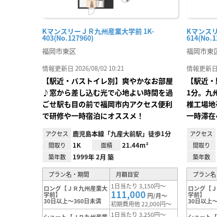
KマンスリーＪＲ九州産業大学前 1K-
Kマンスリ
403(No.127960)
614(No.1
福岡市東区
福岡市東
情報更新日 2026/08/02 10:21
情報更新日 20
【駅近・バストイレ別】爽やかなお部屋
【駅近・
♪窓から差し込む光で心地よい時間を過
1分。九
ごせ駅も目の前で福岡市内アクセス便利
椎工場地
で研修や一時宿泊にオススメ！
一時滞在
鹿児島本線「九産大前駅」徒歩1分
アクセス
アクセス
1K
21.44m²
間取り
面積
間取り
1999年 2月 築
築年数
築年数
プラン名・期間
月額目安
プラン名
1日当たり 3,150円～
ロング【ＪＲ九州産業大
ロング【
111,000
学前】
学前】
円/月～
30日以上～360日未満
30日以上～
初期費用他 22,000円～
1日当たり 3,250円～
ショート【ＪＲ九州産業
ショート