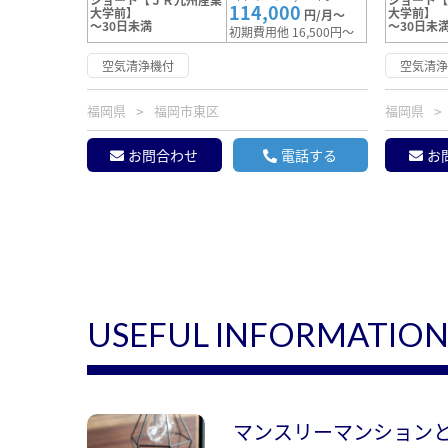
114,000
大学前】
大学前】
円/月～
～30日未満
～30日未
初期費用他 16,500円～
空気清浄機付
空気清
福岡県
福岡市東区
福岡県
お問合わせ
電話する
お
USEFUL INFORMATIO
マンスリーマンション