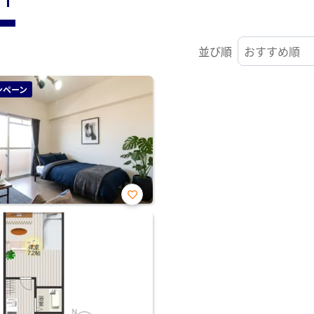
並び順
ンペーン
お気
に入
り登
録