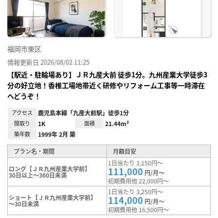
り登
録
福岡市東区
情報更新日 2026/08/02 11:25
【駅近・駐輪場あり】ＪＲ九産大前 徒歩1分。九州産業大学徒歩3
分の好立地！香椎工場地帯近く研修やリフォーム工事等一時滞在
へどうぞ！
アクセス
鹿児島本線「九産大前駅」徒歩1分
間取り
1K
面積
21.44m²
築年数
1999年 2月 築
プラン名・期間
月額目安
1日当たり 3,150円～
ロング【ＪＲ九州産業大学前】
111,000
円/月～
30日以上～360日未満
初期費用他 22,000円～
1日当たり 3,250円～
ショート【ＪＲ九州産業大学前】
114,000
円/月～
～30日未満
初期費用他 16,500円～