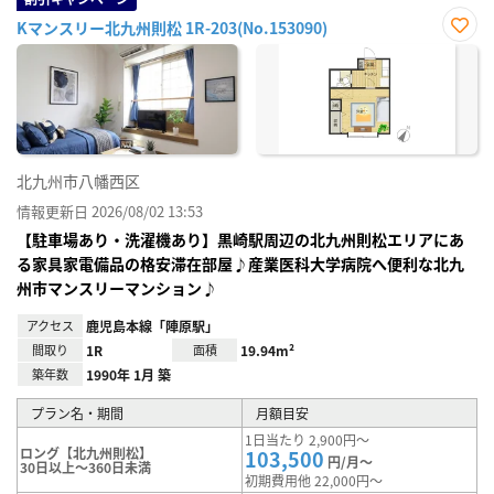
Kマンスリー北九州則松 1R-203(No.153090)
お気
に入
り登
録
北九州市八幡西区
情報更新日 2026/08/02 13:53
【駐車場あり・洗濯機あり】黒崎駅周辺の北九州則松エリアにあ
る家具家電備品の格安滞在部屋♪産業医科大学病院へ便利な北九
州市マンスリーマンション♪
アクセス
鹿児島本線「陣原駅」
間取り
1R
面積
19.94m²
築年数
1990年 1月 築
プラン名・期間
月額目安
1日当たり 2,900円～
ロング【北九州則松】
103,500
円/月～
30日以上～360日未満
初期費用他 22,000円～