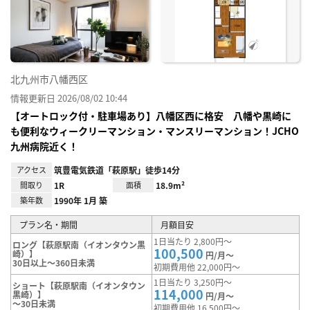
り登
録
北九州市八幡西区
情報更新日 2026/08/02 10:44
【オートロック付・駐車場あり】八幡区西に格安 八幡や黒崎に
も便利なウィークリーマンション・マンスリーマンション！JCHO
九州病院近く！
アクセス
筑豊電気鉄道「萩原駅」徒歩14分
間取り
1R
面積
18.9m²
築年数
1990年 1月 築
プラン名・期間
月額目安
1日当たり 2,800円～
ロング【萩原駅南（イオンタウン黒
100,500
崎）】
円/月～
30日以上～360日未満
初期費用他 22,000円～
1日当たり 3,250円～
ショート【萩原駅南（イオンタウン
114,000
黒崎）】
円/月～
～30日未満
初期費用他 16,500円～