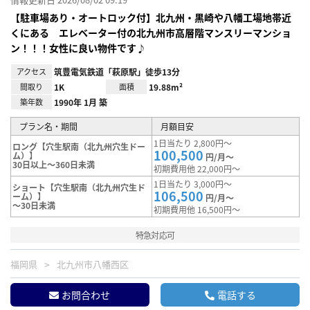
【駐車場あり・オートロック付】北九州・黒崎や八幡工場地帯近
くにある エレベーター付の北九州市高層階マンスリーマンショ
ン！！！女性に良い物件です♪
アクセス
筑豊電気鉄道「萩原駅」徒歩13分
間取り
1K
面積
19.88m²
築年数
1990年 1月 築
プラン名・期間
月額目安
1日当たり 2,800円～
ロング【穴生駅南（北九州穴生ドー
100,500
ム）】
円/月～
30日以上～360日未満
初期費用他 22,000円～
1日当たり 3,000円～
ショート【穴生駅南（北九州穴生ド
106,500
ーム）】
円/月～
～30日未満
初期費用他 16,500円～
特急対応可
福岡県
北九州市八幡西区
お問合わせ
電話する