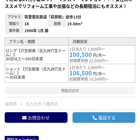
ススメでリフォーム工事や出張などの長期宿泊にもオススメ！
アクセス
筑豊電気鉄道「萩原駅」徒歩13分
間取り
1K
面積
19.88m²
築年数
1990年 1月 築
プラン名・期間
月額目安
1日当たり 2,800円～
ロング【穴生駅南（北九州穴生ドー
100,500
ム）】
円/月～
30日以上～360日未満
初期費用他 22,000円～
1日当たり 3,000円～
ショート【穴生駅南（北九州穴生ド
106,500
ーム）】
円/月～
～30日未満
初期費用他 16,500円～
特急対応可
福岡県
北九州市八幡西区
お問合わせ
電話する
割引キャンペーン