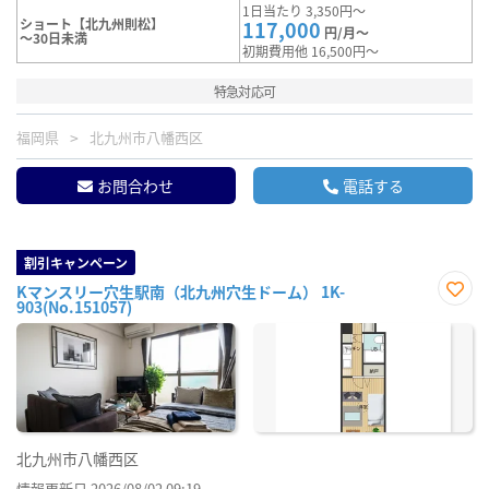
1日当たり 3,350円～
ショート【北九州則松】
117,000
円/月～
～30日未満
初期費用他 16,500円～
特急対応可
福岡県
北九州市八幡西区
お問合わせ
電話する
割引キャンペーン
Kマンスリー穴生駅南（北九州穴生ドーム） 1K-
903(No.151057)
お気
に入
り登
録
北九州市八幡西区
情報更新日 2026/08/02 09:19