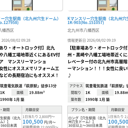
リー穴生駅南（北九州穴生ドーム）
Kマンスリー穴生駅南（北九州穴
o.127958)
1K-903(No.151057)
八幡西区
北九州市八幡西区
26/08/02 09:28
情報更新日 2026/08/02 09:19
あり・オートロック付】北九
【駐車場あり・オートロック付
や八幡工場地帯近くにあるEV付
州・黒崎や八幡工場地帯近くに
ア マンスリーマンショ
レベーター付の北九州市高層階
女性にオススメでリフォーム工
ーマンション！！！女性に良い
などの長期宿泊にもオススメ！
♪
筑豊電気鉄道「萩原駅」徒歩13分
筑豊電気鉄道「萩原駅」徒
アクセス
1K
19.88m²
1K
19.88m
面積
間取り
面積
1990年 1月 築
1990年 1月 築
築年数
・期間
月額目安
プラン名・期間
月額目安
1日当たり 2,800円～
1日当たり 2,
穴生駅南（北九
ロング【穴生駅南（北九
100,500
100,50
ーム）】
州穴生ドーム）】
円/月～
360日未満
30日以上～360日未満
初期費用他 22,000円～
初期費用他 2