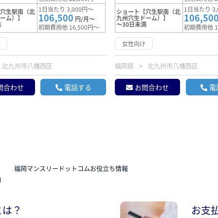
1日当たり 3,000円～
1日当たり 3,
【穴生駅南（北
ショート【穴生駅南（北
106,500
106,50
ドーム）】
九州穴生ドーム）】
円/月～
満
～30日未満
初期費用他 16,500円～
初期費用他 1
け
女性向け
北九州市八幡西区
福岡県
北九州市八幡西区
問合わせ
電話する
お問合わせ
電
N
福岡マンスリードットコムお役立ち情報
とは？
お支