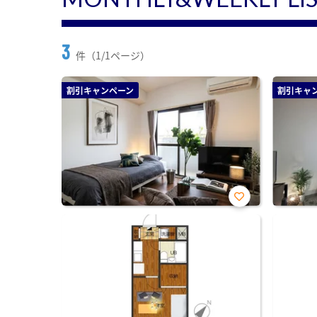
3
件（1/1ページ）
割引キャンペーン
割引キャ
お気
に入
り登
録