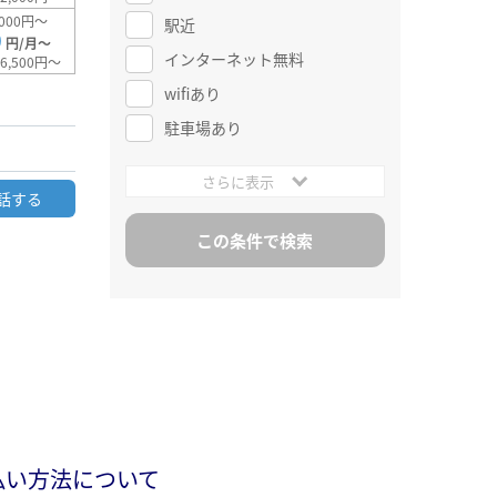
000円～
駅近
0
円/月～
インターネット無料
6,500円～
wifiあり
駐車場あり
さらに表示
話する
払い方法について