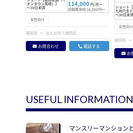
114,000
オンタウン黒崎）】
円/月～
ショート
～30日未満
初期費用他 16,500円～
九州穴生
～30日未
女性向け
女性向
福岡県
北九州市八幡西区
福岡県
お問合わせ
電話する
お
USEFUL INFORMATIO
マンスリーマンション