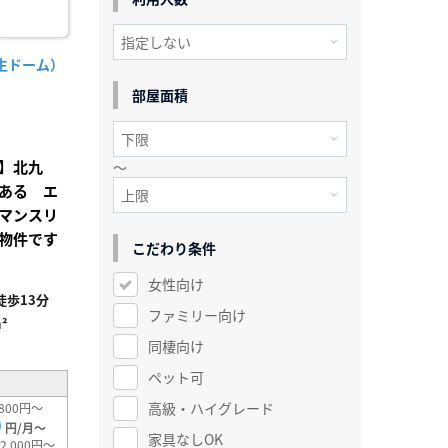
生ドーム）
部屋面積
】北九
～
ある エ
マンスリ
物件です
こだわり条件
女性向け
歩13分
ファミリー向け
²
同棲向け
ペット可
高級・ハイグレード
800円～
0
円/月～
家具なしOK
2,000円～