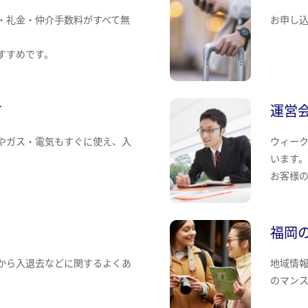
・礼金・仲介手数料がすべて無
お申し
すすめです。
て
運営
やガス・電気もすぐに使え、入
ウィー
います
お客様
福岡
から入退去などに関するよくあ
地域情
のマン