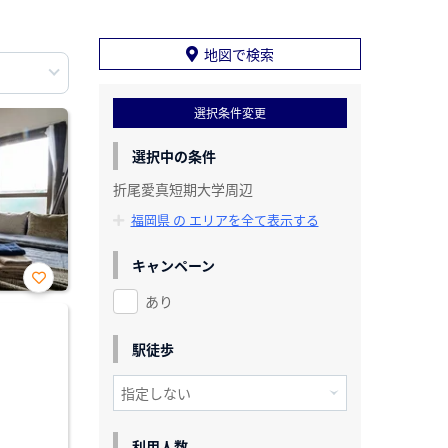
地図で検索
選択条件変更
選択中の条件
折尾愛真短期大学周辺
福岡県 の エリアを全て表示する
キャンペーン
あり
お気
に入
り登
録
駅徒歩
利用人数