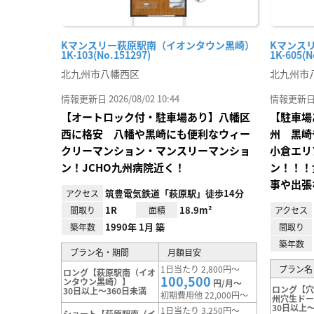
Kマンスリー萩原駅南（イオンタウン黒崎）
Kマンス
1K-103(No.151297)
1K-605(N
北九州市八幡西区
北九州市
情報更新日 2026/08/02 10:44
情報更新日 20
【オートロック付・駐車場あり】八幡区
【駐車場
西に格安 八幡や黒崎にも便利なウィー
州 黒崎
クリーマンション・マンスリーマンショ
小倉エリ
ン！JCHO九州病院近く！
ン！！！
事や出張
筑豊電気鉄道「萩原駅」徒歩14分
アクセス
1R
18.9m²
間取り
面積
アクセス
1990年 1月 築
築年数
間取り
築年数
プラン名・期間
月額目安
1日当たり 2,800円～
プラン名
ロング【萩原駅南（イオ
100,500
ンタウン黒崎）】
円/月～
ロング【
30日以上～360日未満
初期費用他 22,000円～
州穴生ド
30日以上～
1日当たり 3,250円～
ショート【萩原駅南（イ