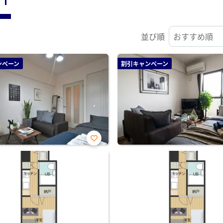
並び順
ンペーン
割引キャンペーン
お気
に入
り登
録