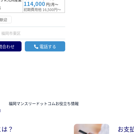
114,000
円/月～
満
初期費用他 16,500円～
約歓迎
福岡市東区
問合わせ
電話する
N
福岡マンスリードットコムお役立ち情報
とは？
お支