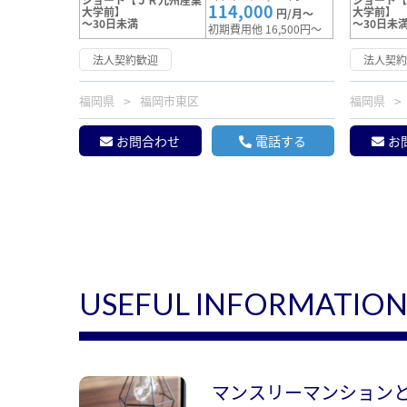
114,000
大学前】
大学前】
円/月～
～30日未満
～30日未
初期費用他 16,500円～
法人契約歓迎
法人契
福岡県
福岡市東区
福岡県
お問合わせ
電話する
お
USEFUL INFORMATIO
マンスリーマンション