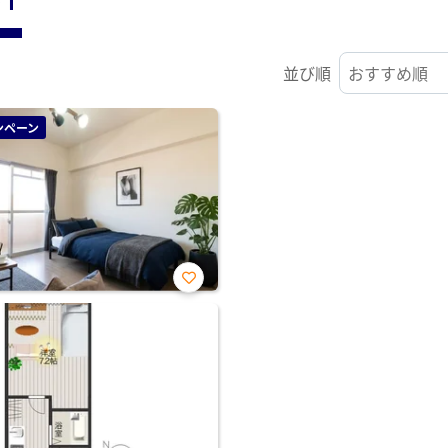
並び順
ンペーン
お気
に入
り登
録