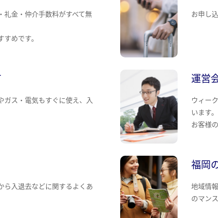
・礼金・仲介手数料がすべて無
お申し
すすめです。
て
運営
やガス・電気もすぐに使え、入
ウィー
います
お客様
福岡
から入退去などに関するよくあ
地域情
のマン