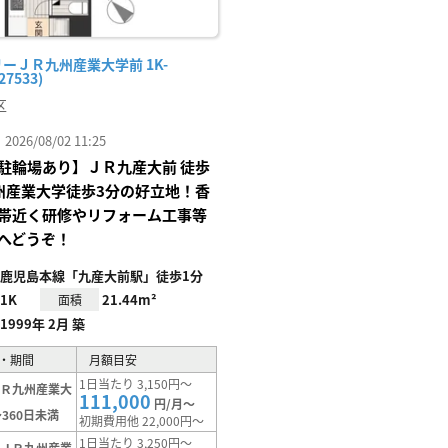
ーＪＲ九州産業大学前 1K-
27533)
区
26/08/02 11:25
駐輪場あり】ＪＲ九産大前 徒歩
州産業大学徒歩3分の好立地！香
帯近く研修やリフォーム工事等
へどうぞ！
鹿児島本線「九産大前駅」徒歩1分
1K
21.44m²
面積
1999年 2月 築
・期間
月額目安
1日当たり 3,150円～
ＪＲ九州産業大
111,000
円/月～
360日未満
初期費用他 22,000円～
1日当たり 3,250円～
【ＪＲ九州産業