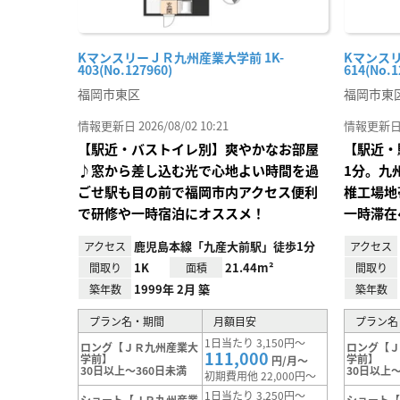
KマンスリーＪＲ九州産業大学前 1K-
Kマンスリ
403(No.127960)
614(No.1
福岡市東区
福岡市東
情報更新日 2026/08/02 10:21
情報更新日 20
【駅近・バストイレ別】爽やかなお部屋
【駅近・
♪窓から差し込む光で心地よい時間を過
1分。九
ごせ駅も目の前で福岡市内アクセス便利
椎工場地
で研修や一時宿泊にオススメ！
一時滞在
鹿児島本線「九産大前駅」徒歩1分
アクセス
アクセス
1K
21.44m²
間取り
面積
間取り
1999年 2月 築
築年数
築年数
プラン名・期間
月額目安
プラン名
1日当たり 3,150円～
ロング【ＪＲ九州産業大
ロング【
111,000
学前】
学前】
円/月～
30日以上～360日未満
30日以上～
初期費用他 22,000円～
1日当たり 3,250円～
ショート【ＪＲ九州産業
ショート