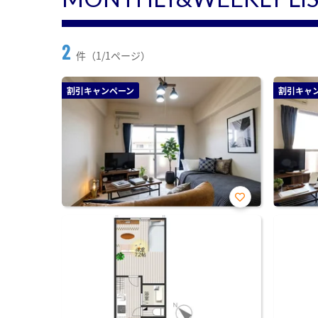
2
件（1/1ページ）
割引キャンペーン
割引キャ
お気
に入
り登
録