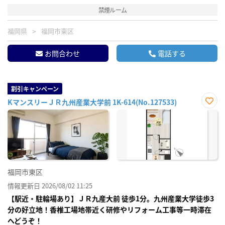
禁煙ルーム
福岡県
福岡市東区
お問合わせ
電話する
割引キャンペーン
KマンスリーＪＲ九州産業大学前 1K-614(No.127533)
お気
に入
り登
録
福岡市東区
情報更新日 2026/08/02 11:25
【駅近・駐輪場あり】ＪＲ九産大前 徒歩1分。九州産業大学徒歩3
分の好立地！香椎工場地帯近く研修やリフォーム工事等一時滞在
へどうぞ！