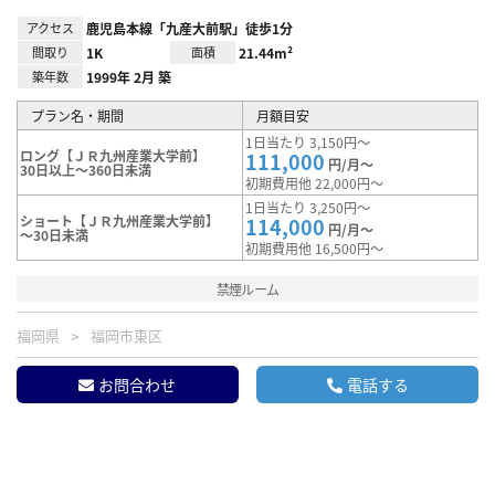
アクセス
鹿児島本線「九産大前駅」徒歩1分
間取り
1K
面積
21.44m²
築年数
1999年 2月 築
プラン名・期間
月額目安
1日当たり 3,150円～
ロング【ＪＲ九州産業大学前】
111,000
円/月～
30日以上～360日未満
初期費用他 22,000円～
1日当たり 3,250円～
ショート【ＪＲ九州産業大学前】
114,000
円/月～
～30日未満
初期費用他 16,500円～
禁煙ルーム
福岡県
福岡市東区
お問合わせ
電話する