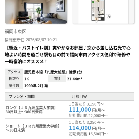
り登
録
福岡市東区
情報更新日 2026/08/02 10:21
【駅近・バストイレ別】爽やかなお部屋♪窓から差し込む光で心
地よい時間を過ごせ駅も目の前で福岡市内アクセス便利で研修や
一時宿泊にオススメ！
アクセス
鹿児島本線「九産大前駅」徒歩1分
間取り
1K
面積
21.44m²
築年数
1999年 2月 築
プラン名・期間
月額目安
1日当たり 3,150円～
ロング【ＪＲ九州産業大学前】
111,000
円/月～
30日以上～360日未満
初期費用他 22,000円～
1日当たり 3,250円～
ショート【ＪＲ九州産業大学前】
114,000
円/月～
～30日未満
初期費用他 16,500円～