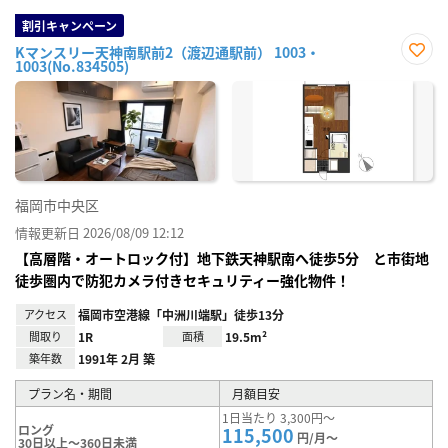
割引キャンペーン
Kマンスリー天神南駅前2（渡辺通駅前） 1003・
1003(No.834505)
お気
に入
り登
録
福岡市中央区
情報更新日 2026/08/09 12:12
【高層階・オートロック付】地下鉄天神駅南へ徒歩5分 と市街地
徒歩圏内で防犯カメラ付きセキュリティー強化物件！
アクセス
福岡市空港線「中洲川端駅」徒歩13分
間取り
1R
面積
19.5m²
築年数
1991年 2月 築
プラン名・期間
月額目安
1日当たり 3,300円～
ロング
115,500
円/月～
30日以上～360日未満