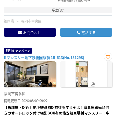
初期費用他 16,500円～
学生向け
福岡県
福岡市中央区
お問合わせ
電話する
割引キャンペーン
Kマンスリー地下鉄祇園駅前 1R-613(No.151298)
お気
に入
り登
録
福岡市博多区
情報更新日 2026/08/09 09:22
【角部屋・駅近】地下鉄祇園駅前徒歩すぐそば！家具家電備品付
きのオートロック付で宅配BOX有の格安駐車場付マンスリー！中