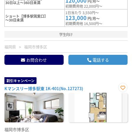
120,000
円/月～
30日以上～360日未満
初期費用他 22,000円～
1日当たり 3,550円～
ショート【博多駅筑紫口】
123,000
円/月～
～30日未満
初期費用他 16,500円～
学生向け
福岡県
福岡市博多区
お問合わせ
電話する
割引キャンペーン
Kマンスリー博多駅東 1K-401(No.127273)
お気
に入
り登
録
福岡市博多区