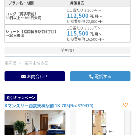
プラン名・期間
月額目安
1日当たり 3,200円～
ロング【博多駅前】
112,500
円/月～
30日以上～360日未満
初期費用他 22,000円～
1日当たり 3,300円～
ショート【福岡博多駅前4丁目】
115,500
円/月～
～30日未満
初期費用他 16,500円～
学生向け
福岡県
福岡市博多区
お問合わせ
電話する
割引キャンペーン
Kマンスリー西鉄天神駅前 1K-705(No.370474)
お気
に入
り登
録