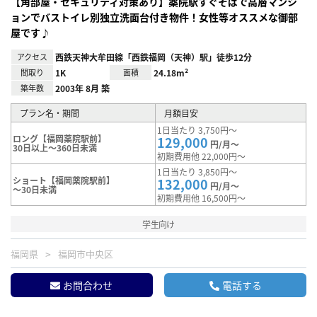
【角部屋・セキュリティ対策あり】薬院駅すぐそばで高層マンシ
ョンでバストイレ別独立洗面台付き物件！女性等オススメな御部
屋です♪
アクセス
西鉄天神大牟田線「西鉄福岡（天神）駅」徒歩12分
間取り
1K
面積
24.18m²
築年数
2003年 8月 築
プラン名・期間
月額目安
1日当たり 3,750円～
ロング【福岡薬院駅前】
129,000
円/月～
30日以上～360日未満
初期費用他 22,000円～
1日当たり 3,850円～
ショート【福岡薬院駅前】
132,000
円/月～
～30日未満
初期費用他 16,500円～
学生向け
福岡県
福岡市中央区
お問合わせ
電話する