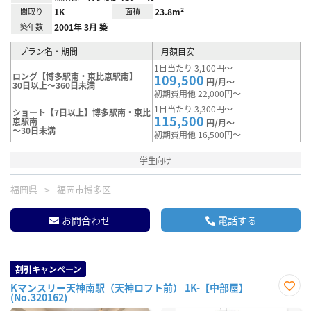
間取り
1K
面積
23.8m²
築年数
2001年 3月 築
プラン名・期間
月額目安
1日当たり 3,100円～
ロング【博多駅南・東比恵駅南】
109,500
円/月～
30日以上～360日未満
初期費用他 22,000円～
1日当たり 3,300円～
ショート【7日以上】博多駅南・東比
115,500
恵駅南
円/月～
～30日未満
初期費用他 16,500円～
学生向け
福岡県
福岡市博多区
お問合わせ
電話する
割引キャンペーン
Kマンスリー天神南駅（天神ロフト前） 1K-【中部屋】
(No.320162)
お気