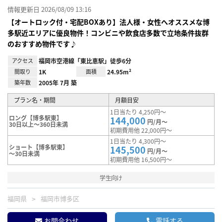
情報更新日 2026/08/09 13:16
【オートロック付・宅配BOXあり】法人様・女性へオススメな博
多駅近エリアに優良物件！コンビニや飲食店多数で立地条件抜群
のおすすめ物件です♪
アクセス
福岡市空港線「東比恵駅」徒歩6分
間取り
1K
面積
24.95m²
築年数
2005年 7月 築
プラン名・期間
月額目安
1日当たり 4,250円～
ロング【博多駅東】
144,000
円/月～
30日以上～360日未満
初期費用他 22,000円～
1日当たり 4,300円～
ショート【博多駅東】
145,500
円/月～
～30日未満
初期費用他 16,500円～
学生向け
福岡県
福岡市博多区
お問合わせ
電話する