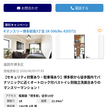
お問合わせ
電話する
割引キャンペーン
Kマンスリー博多駅南3丁目 1K-506(No.420572)
お気
に入
り登
録
福岡市博多区
情報更新日 2026/08/09 07:45
【セキュリティ対策あり・駐車場あり】博多駅から徒歩圏内でパ
ナソニックに近くオートロック付バストイレ別独立洗面台ありの
マンスリーマンション！
アクセス
篠栗線「博多駅」徒歩14分
間取り
1R
面積
23.94m²
築年数
1997年 8月 築