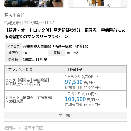
福岡市南区
情報更新日 2026/08/09 11:57
【駅近・オートロック付】高宮駅徒歩9分 福岡赤十字病院前にあ
る8階建てのマンスリーマンション！
アクセス
西鉄天神大牟田線「西鉄平尾駅」徒歩16分
間取り
1R
面積
19.5m²
築年数
1988年 11月 築
プラン名・期間
月額目安
1日当たり 2,700円～
ロング【福岡赤十字病院前】
97,500
円/月～
30日以上～360日未満
初期費用他 22,000円～
1日当たり 2,900円～
ショート【福岡赤十字病院前】
103,500
円/月～
～30日未満
初期費用他 16,500円～
学生向け
福岡県
福岡市南区