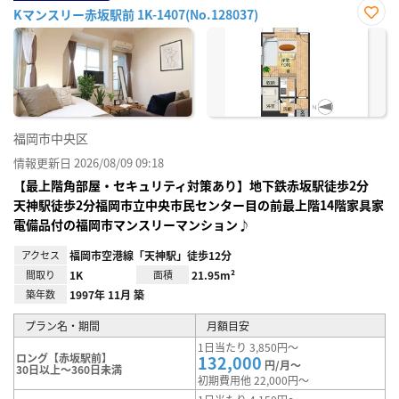
Kマンスリー赤坂駅前 1K-1407(No.128037)
お気
に入
り登
録
福岡市中央区
情報更新日 2026/08/09 09:18
【最上階角部屋・セキュリティ対策あり】地下鉄赤坂駅徒歩2分
天神駅徒歩2分福岡市立中央市民センター目の前最上階14階家具家
電備品付の福岡市マンスリーマンション♪
アクセス
福岡市空港線「天神駅」徒歩12分
間取り
1K
面積
21.95m²
築年数
1997年 11月 築
プラン名・期間
月額目安
1日当たり 3,850円～
ロング【赤坂駅前】
132,000
円/月～
30日以上～360日未満
初期費用他 22,000円～