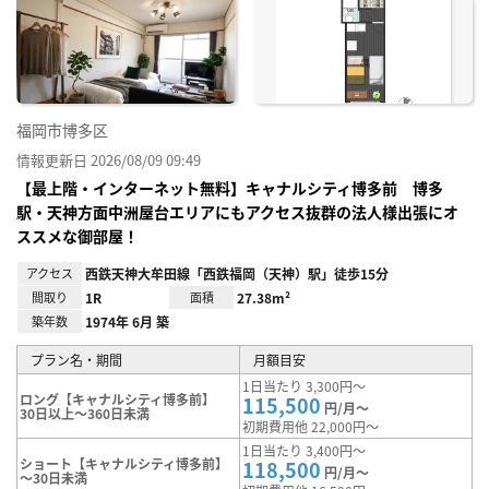
お気
に入
り登
録
福岡市博多区
情報更新日 2026/08/09 09:49
【最上階・インターネット無料】キャナルシティ博多前 博多
駅・天神方面中洲屋台エリアにもアクセス抜群の法人様出張にオ
ススメな御部屋！
アクセス
西鉄天神大牟田線「西鉄福岡（天神）駅」徒歩15分
間取り
1R
面積
27.38m²
築年数
1974年 6月 築
プラン名・期間
月額目安
1日当たり 3,300円～
ロング【キャナルシティ博多前】
115,500
円/月～
30日以上～360日未満
初期費用他 22,000円～
1日当たり 3,400円～
ショート【キャナルシティ博多前】
118,500
円/月～
～30日未満