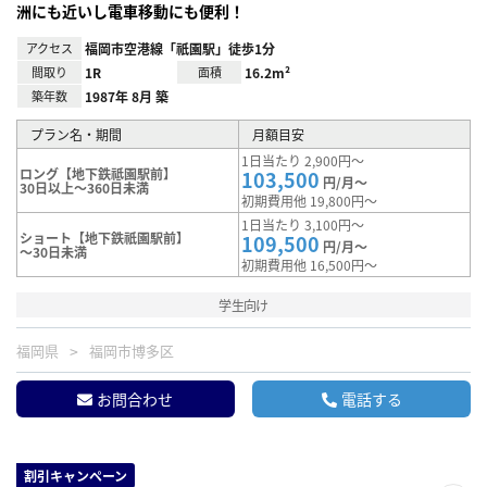
洲にも近いし電車移動にも便利！
アクセス
福岡市空港線「祇園駅」徒歩1分
間取り
1R
面積
16.2m²
築年数
1987年 8月 築
プラン名・期間
月額目安
1日当たり 2,900円～
ロング【地下鉄祗園駅前】
103,500
円/月～
30日以上～360日未満
初期費用他 19,800円～
1日当たり 3,100円～
ショート【地下鉄祇園駅前】
109,500
円/月～
～30日未満
初期費用他 16,500円～
学生向け
福岡県
福岡市博多区
お問合わせ
電話する
割引キャンペーン