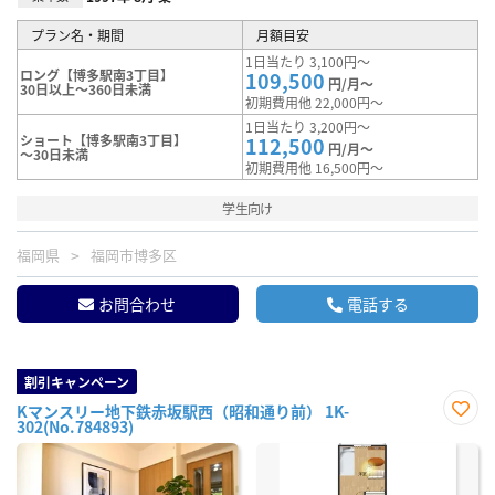
プラン名・期間
月額目安
1日当たり 3,100円～
ロング【博多駅南3丁目】
109,500
円/月～
30日以上～360日未満
初期費用他 22,000円～
1日当たり 3,200円～
ショート【博多駅南3丁目】
112,500
円/月～
～30日未満
初期費用他 16,500円～
学生向け
福岡県
福岡市博多区
お問合わせ
電話する
割引キャンペーン
Kマンスリー地下鉄赤坂駅西（昭和通り前） 1K-
302(No.784893)
お気
に入
り登
録