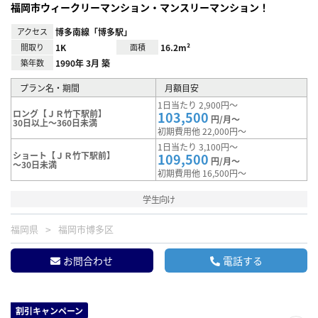
福岡市ウィークリーマンション・マンスリーマンション！
アクセス
博多南線「博多駅」
間取り
1K
面積
16.2m²
築年数
1990年 3月 築
プラン名・期間
月額目安
1日当たり 2,900円～
ロング【ＪＲ竹下駅前】
103,500
円/月～
30日以上～360日未満
初期費用他 22,000円～
1日当たり 3,100円～
ショート【ＪＲ竹下駅前】
109,500
円/月～
～30日未満
初期費用他 16,500円～
学生向け
福岡県
福岡市博多区
お問合わせ
電話する
割引キャンペーン