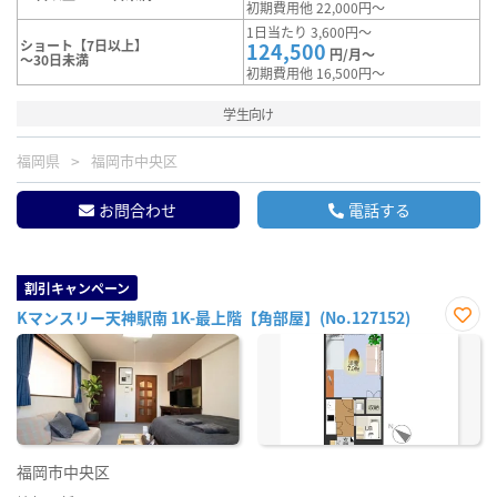
初期費用他 22,000円～
1日当たり 3,600円～
ショート【7日以上】
124,500
円/月～
～30日未満
初期費用他 16,500円～
学生向け
福岡県
福岡市中央区
お問合わせ
電話する
割引キャンペーン
Kマンスリー天神駅南 1K-最上階【角部屋】(No.127152)
お気
に入
り登
録
福岡市中央区