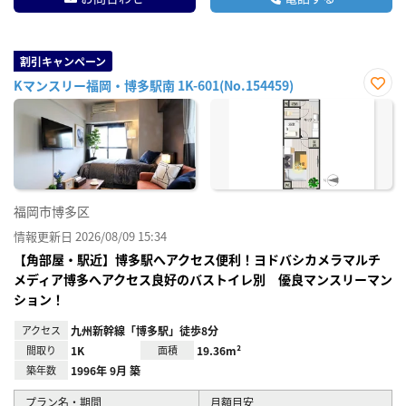
割引キャンペーン
Kマンスリー福岡・博多駅南 1K-601(No.154459)
お気
に入
り登
録
福岡市博多区
情報更新日 2026/08/09 15:34
【角部屋・駅近】博多駅へアクセス便利！ヨドバシカメラマルチ
メディア博多へアクセス良好のバストイレ別 優良マンスリーマン
ション！
アクセス
九州新幹線「博多駅」徒歩8分
間取り
1K
面積
19.36m²
築年数
1996年 9月 築
プラン名・期間
月額目安