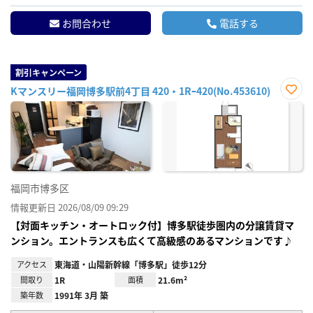
お問合わせ
電話する
割引キャンペーン
Kマンスリー福岡博多駅前4丁目 420・1Rｰ420(No.453610)
お気
に入
り登
録
福岡市博多区
情報更新日 2026/08/09 09:29
【対面キッチン・オートロック付】博多駅徒歩圏内の分譲賃貸マ
ンション。エントランスも広くて高級感のあるマンションです♪
アクセス
東海道・山陽新幹線「博多駅」徒歩12分
間取り
1R
面積
21.6m²
築年数
1991年 3月 築