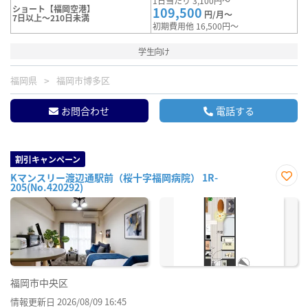
1日当たり 3,100円～
ショート【福岡空港】
109,500
円/月～
7日以上～210日未満
初期費用他 16,500円～
学生向け
福岡県
福岡市博多区
お問合わせ
電話する
割引キャンペーン
Kマンスリー渡辺通駅前（桜十字福岡病院） 1R-
205(No.420292)
お気
に入
り登
録
福岡市中央区
情報更新日 2026/08/09 16:45