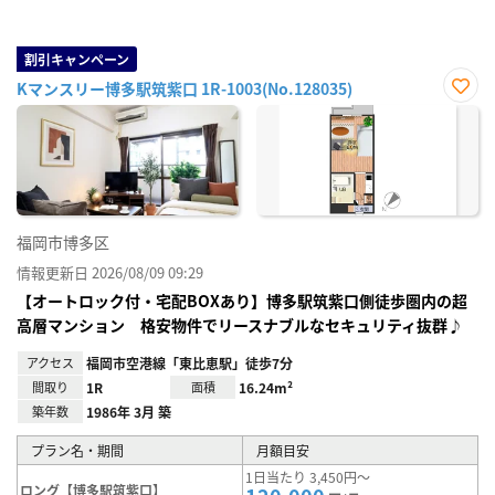
割引キャンペーン
Kマンスリー博多駅筑紫口 1R-1003(No.128035)
お気
に入
り登
録
福岡市博多区
情報更新日 2026/08/09 09:29
【オートロック付・宅配BOXあり】博多駅筑紫口側徒歩圏内の超
高層マンション 格安物件でリースナブルなセキュリティ抜群♪
アクセス
福岡市空港線「東比恵駅」徒歩7分
間取り
1R
面積
16.24m²
築年数
1986年 3月 築
プラン名・期間
月額目安
1日当たり 3,450円～
ロング【博多駅筑紫口】