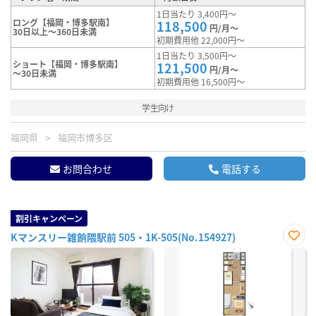
1日当たり 3,400円～
ロング【福岡・博多駅南】
118,500
円/月～
30日以上～360日未満
初期費用他 22,000円～
1日当たり 3,500円～
ショート【福岡・博多駅南】
121,500
円/月～
～30日未満
初期費用他 16,500円～
学生向け
福岡県
福岡市博多区
お問合わせ
電話する
割引キャンペーン
Kマンスリー雑餉隈駅前 505・1K-505(No.154927)
お気
に入
り登
録