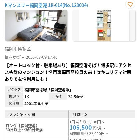
Kマンスリー福岡空港 1K-614(No.128034)
お気
に入
り登
録
福岡市博多区
情報更新日 2026/08/09 17:46
【オートロック付・駐車場あり】福岡空港そば！博多駅にアクセ
ス抜群のマンション！名門東福岡高校目の前！セキュリティ対策
ありで女性利用にも！
アクセス
福岡市空港線「福岡空港駅」
間取り
1K
面積
24.54m²
築年数
2001年 6月 築
プラン名・期間
月額目安
1日当たり 3,000円～
ロング【福岡空港】
106,500
円/月～
30日以上～360日未満
初期費用他 22,000円～