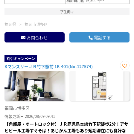
初期費用他 16,500円～
学生向け
福岡県
福岡市博多区
お問合わせ
電話する
割引キャンペーン
KマンスリーＪＲ竹下駅前 1K-401(No.127574)
お気
に入
り登
録
福岡市博多区
情報更新日 2026/08/09 09:41
【角部屋・オートロック付】ＪＲ鹿児島本線竹下駅徒歩2分！アサ
ヒビール工場すぐそば！あじかん工場もあり短期滞在にも良好な