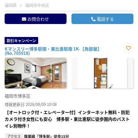
福岡県
福岡市中央区
お問合わせ
電話する
割引キャンペーン
Kマンスリー博多駅南・東比恵駅南 1K-【角部屋】
(No.705918)
お気
に入
り登
録
福岡市博多区
情報更新日 2026/08/09 10:08
【オートロック付・エレベーター付】インターネット無料・防犯
カメラ付き女性にも安心 博多駅・東比恵駅に徒歩圏内のバスト
イレ別物件！
アクセス
篠栗線「博多駅」徒歩15分