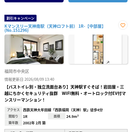
割引キャンペーン
Kマンスリー天神南駅（天神ロフト前） 1R-【中部屋】
(No.151296)
お気
に入
り登
録
福岡市中央区
情報更新日 2026/08/09 13:40
【バストイレ別・独立洗面台あり】天神駅すぐそば！岩田屋・三
越にちかくセキュリティ抜群 WIFI無料・オートロック付EV付マ
ンスリーマンション！
アクセス
西鉄天神大牟田線「西鉄福岡（天神）駅」徒歩4分
間取り
1R
面積
24.9m²
築年数
2002年 2月 築