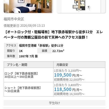
福岡市中央区
情報更新日 2026/08/09 13:13
【オートロック付・駐輪場有】地下鉄赤坂駅から徒歩11分 エレ
ベーター付の舞鶴公園目の前で天神へのアクセス抜群！
アクセス
福岡市空港線「赤坂駅」徒歩11分
間取り
1K
面積
22.72m²
築年数
1997年 7月 築
プラン名・期間
月額目安
1日当たり 3,100円～
ロング【地下鉄赤坂駅西】
109,500
円/月～
30日以上～360日未満
初期費用他 22,000円～
1日当たり 3,400円～
ショート【地下鉄赤坂駅西】
118,500
円/月～
～30日未満
初期費用他 16,500円～
学生向け