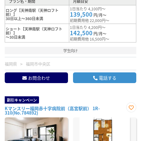
プラン名・期間
月額目安
1日当たり 4,100円～
ロング【天神南駅（天神ロフト
139,500
前）】
円/月～
30日以上～360日未満
初期費用他 22,000円～
1日当たり 4,200円～
ショート【天神南駅（天神ロフト
142,500
前）】
円/月～
～30日未満
初期費用他 16,500円～
学生向け
福岡県
福岡市中央区
お問合わせ
電話する
割引キャンペーン
Kマンスリー福岡赤十字病院前（高宮駅前） 1R-
310(No.784892)
お気
に入
り登
録