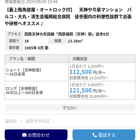
情報更新日 2026/08/09 10:44
【最上階角部屋・オートロック付】 天神や今泉マンション パ
ルコ・大丸・済生会福岡総合病院 徒歩圏内の利便性抜群で出張
や研修へオススメ♪
アクセス
西鉄天神大牟田線「西鉄福岡（天神）駅」徒歩8分
間取り
1K
面積
23.38m²
築年数
1985年 8月 築
プラン名・期間
月額目安
1日当たり 3,200円～
ショート【天神駅南】
112,500
円/月～
～30日未満
初期費用他 16,500円～
1日当たり 3,500円～
ロング【天神駅南】
121,500
円/月～
30日以上～360日未満
初期費用他 19,800円～
学生向け
福岡県
福岡市中央区
お問合わせ
電話する