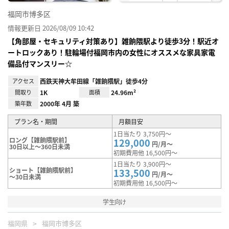
福岡市博多区
情報更新日 2026/08/09 10:42
【角部屋・セキュリティ対策あり】雑餉隈駅より徒歩3分！駅近オ
ートロックあり！駐輪場付福岡市内の女性にオススメな家具家電
備品付マンスリー☆
アクセス
西鉄天神大牟田線「雑餉隈駅」徒歩4分
間取り
1K
面積
24.96m²
築年数
2000年 4月 築
プラン名・期間
月額目安
1日当たり 3,750円～
ロング【雑餉隈駅前】
129,000
円/月～
30日以上～360日未満
初期費用他 16,500円～
1日当たり 3,900円～
ショート【雑餉隈駅前】
133,500
円/月～
～30日未満
初期費用他 16,500円～
学生向け
福岡県
福岡市博多区