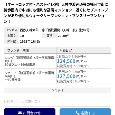
【オートロック付・バストイレ別】天神や渡辺通等の福岡市街に
徒歩圏内で中洲にも便利な高層マンション！近くにセブンイレブ
ンがあり便利なウィークリーマンション・マンスリーマンショ
ン！
アクセス
西鉄天神大牟田線「西鉄福岡（天神）駅」徒歩7分
間取り
1R
面積
20.3m²
築年数
1992年 1月 築
プラン名・期間
月額目安
1日当たり 3,600円～
ロング【渡辺通駅前（桜十字福岡病
124,500
院）】
円/月～
30日以上～360日未満
初期費用他 22,000円～
1日当たり 3,700円～
ショート【渡辺通駅前（桜十字福岡
127,500
病院）】
円/月～
～30日未満
初期費用他 16,500円～
学生向け
福岡県
福岡市中央区
お問合わせ
電話する