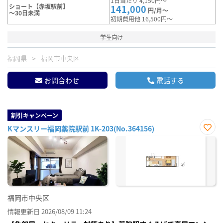
1日当たり 4,150円～
ショート【赤坂駅前】
141,000
円/月～
～30日未満
初期費用他 16,500円～
学生向け
福岡県
福岡市中央区
お問合わせ
電話する
割引キャンペーン
Kマンスリー福岡薬院駅前 1K-203(No.364156)
お気
に入
り登
録
福岡市中央区
情報更新日 2026/08/09 11:24