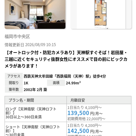
に入
り登
録
福岡市中央区
情報更新日 2026/08/09 10:15
【オートロック付・防犯カメラあり】天神駅すぐそば！岩田屋・
三越に近くセキュリティ抜群女性にオススメで目の前にビックカ
メラがあります！
アクセス
西鉄天神大牟田線「西鉄福岡（天神）駅」徒歩4分
間取り
1K
面積
24.99m²
築年数
2002年 2月 築
プラン名・期間
月額目安
1日当たり 4,100円～
ロング【天神南駅（天神ロフト
139,500
前）】
円/月～
30日以上～360日未満
初期費用他 22,000円～
1日当たり 4,200円～
ショート【天神南駅（天神ロフト
142,500
前）】
円/月～
～30日未満