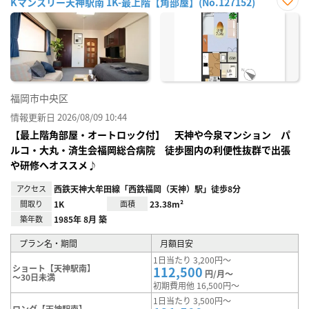
Kマンスリー天神駅南 1K-最上階【角部屋】(No.127152)
お気
に入
り登
録
福岡市中央区
情報更新日 2026/08/09 10:44
【最上階角部屋・オートロック付】 天神や今泉マンション パ
ルコ・大丸・済生会福岡総合病院 徒歩圏内の利便性抜群で出張
や研修へオススメ♪
アクセス
西鉄天神大牟田線「西鉄福岡（天神）駅」徒歩8分
間取り
1K
面積
23.38m²
築年数
1985年 8月 築
プラン名・期間
月額目安
1日当たり 3,200円～
ショート【天神駅南】
112,500
円/月～
～30日未満
初期費用他 16,500円～
1日当たり 3,500円～
ロング【天神駅南】