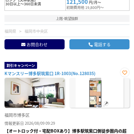
121,500
円/月～
30日以上～360日未満
初期費用他 19,800円～
上階･眺望抜群
福岡県
福岡市中央区
お問合わせ
電話する
割引キャンペーン
Kマンスリー博多駅筑紫口 1R-1003(No.128035)
お気
に入
り登
録
福岡市博多区
情報更新日 2026/08/09 09:29
【オートロック付・宅配BOXあり】博多駅筑紫口側徒歩圏内の超