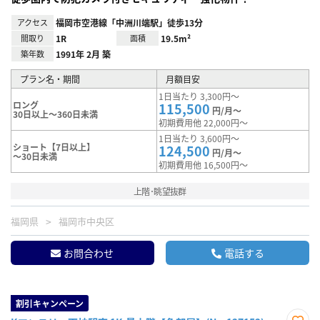
アクセス
福岡市空港線「中洲川端駅」徒歩13分
間取り
1R
面積
19.5m²
築年数
1991年 2月 築
プラン名・期間
月額目安
1日当たり 3,300円～
ロング
115,500
円/月～
30日以上～360日未満
初期費用他 22,000円～
1日当たり 3,600円～
ショート【7日以上】
124,500
円/月～
～30日未満
初期費用他 16,500円～
上階･眺望抜群
福岡県
福岡市中央区
お問合わせ
電話する
割引キャンペーン