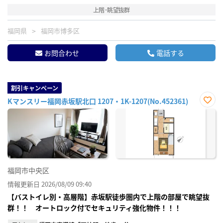
上階･眺望抜群
福岡県
福岡市博多区
お問合わせ
電話する
割引キャンペーン
Kマンスリー福岡赤坂駅北口 1207・1K-1207(No.452361)
お気
に入
り登
録
福岡市中央区
情報更新日 2026/08/09 09:40
【バストイレ別・高層階】赤坂駅徒歩圏内で上階の部屋で眺望抜
群！！ オートロック付でセキュリティ強化物件！！！