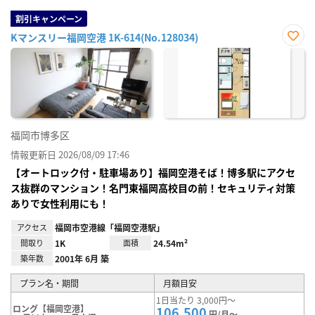
割引キャンペーン
Kマンスリー福岡空港 1K-614(No.128034)
お気
に入
り登
録
福岡市博多区
情報更新日 2026/08/09 17:46
【オートロック付・駐車場あり】福岡空港そば！博多駅にアクセ
ス抜群のマンション！名門東福岡高校目の前！セキュリティ対策
ありで女性利用にも！
アクセス
福岡市空港線「福岡空港駅」
間取り
1K
面積
24.54m²
築年数
2001年 6月 築
プラン名・期間
月額目安
1日当たり 3,000円～
ロング【福岡空港】
106,500
円/月～