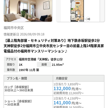
に入
り登
録
福岡市中央区
情報更新日 2026/08/09 09:18
【最上階角部屋・セキュリティ対策あり】地下鉄赤坂駅徒歩2分
天神駅徒歩2分福岡市立中央市民センター目の前最上階14階家具家
電備品付の福岡市マンスリーマンション♪
アクセス
福岡市空港線「天神駅」徒歩12分
間取り
1K
面積
21.95m²
築年数
1997年 11月 築
プラン名・期間
月額目安
1日当たり 3,850円～
ロング【赤坂駅前】
132,000
円/月～
30日以上～360日未満
初期費用他 22,000円～
1日当たり 4,150円～
ショート【赤坂駅前】
141,000
円/月～
～30日未満
初期費用他 16,500円～