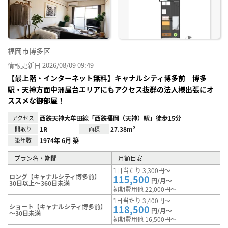
り登
録
福岡市博多区
情報更新日 2026/08/09 09:49
【最上階・インターネット無料】キャナルシティ博多前 博多
駅・天神方面中洲屋台エリアにもアクセス抜群の法人様出張にオ
ススメな御部屋！
アクセス
西鉄天神大牟田線「西鉄福岡（天神）駅」徒歩15分
間取り
1R
面積
27.38m²
築年数
1974年 6月 築
プラン名・期間
月額目安
1日当たり 3,300円～
ロング【キャナルシティ博多前】
115,500
円/月～
30日以上～360日未満
初期費用他 22,000円～
1日当たり 3,400円～
ショート【キャナルシティ博多前】
118,500
円/月～
～30日未満
初期費用他 16,500円～