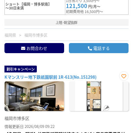
1日当たり 3,500円～
ショート【福岡・博多駅南】
121,500
円/月～
～30日未満
初期費用他 16,500円～
上階･眺望抜群
福岡県
福岡市博多区
お問合わせ
電話する
割引キャンペーン
Kマンスリー地下鉄祇園駅前 1R-613(No.151298)
お気
に入
り登
録
福岡市博多区
情報更新日 2026/08/09 09:22