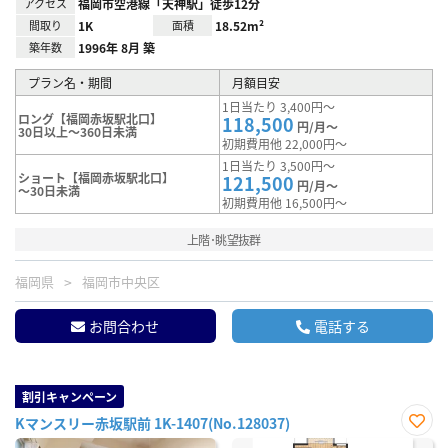
アクセス
福岡市空港線「天神駅」徒歩12分
間取り
1K
面積
18.52m²
築年数
1996年 8月 築
プラン名・期間
月額目安
1日当たり 3,400円～
ロング【福岡赤坂駅北口】
118,500
円/月～
30日以上～360日未満
初期費用他 22,000円～
1日当たり 3,500円～
ショート【福岡赤坂駅北口】
121,500
円/月～
～30日未満
初期費用他 16,500円～
上階･眺望抜群
福岡県
福岡市中央区
お問合わせ
電話する
割引キャンペーン
Kマンスリー赤坂駅前 1K-1407(No.128037)
お気