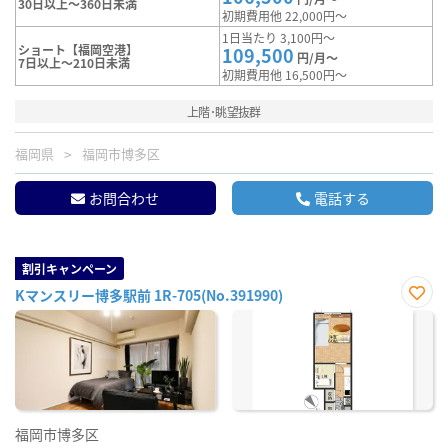
30日以上～360日未満
初期費用他 22,000円～
1日当たり 3,100円～
ショート【福岡空港】
109,500
円/月～
7日以上～210日未満
初期費用他 16,500円～
上階･眺望抜群
福岡県
福岡市博多区
お問合わせ
電話する
割引キャンペーン
Kマンスリー博多駅前 1R-705(No.391990)
お気
に入
り登
録
福岡市博多区