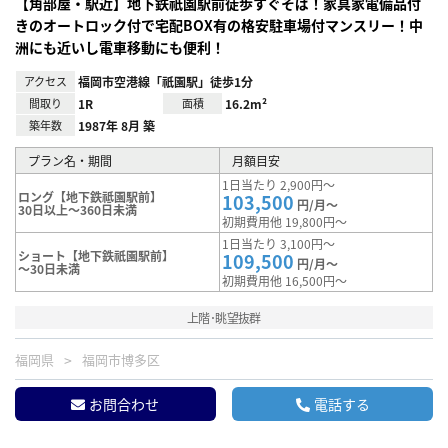
【角部屋・駅近】地下鉄祇園駅前徒歩すぐそば！家具家電備品付
きのオートロック付で宅配BOX有の格安駐車場付マンスリー！中
洲にも近いし電車移動にも便利！
アクセス
福岡市空港線「祇園駅」徒歩1分
間取り
1R
面積
16.2m²
築年数
1987年 8月 築
プラン名・期間
月額目安
1日当たり 2,900円～
ロング【地下鉄祗園駅前】
103,500
円/月～
30日以上～360日未満
初期費用他 19,800円～
1日当たり 3,100円～
ショート【地下鉄祇園駅前】
109,500
円/月～
～30日未満
初期費用他 16,500円～
上階･眺望抜群
福岡県
福岡市博多区
お問合わせ
電話する