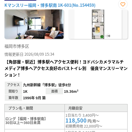
Kマンスリー福岡・博多駅南 1K-601(No.154459)
お気
に入
り登
録
福岡市博多区
情報更新日 2026/08/09 15:34
【角部屋・駅近】博多駅へアクセス便利！ヨドバシカメラマルチ
メディア博多へアクセス良好のバストイレ別 優良マンスリーマン
ション！
アクセス
九州新幹線「博多駅」徒歩8分
間取り
1K
面積
19.36m²
築年数
1996年 9月 築
プラン名・期間
月額目安
1日当たり 3,400円～
ロング【福岡・博多駅南】
118,500
円/月～
30日以上～360日未満
初期費用他 22,000円～