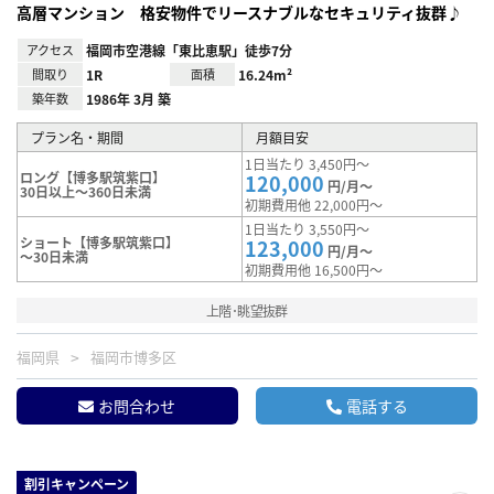
高層マンション 格安物件でリースナブルなセキュリティ抜群♪
アクセス
福岡市空港線「東比恵駅」徒歩7分
間取り
1R
面積
16.24m²
築年数
1986年 3月 築
プラン名・期間
月額目安
1日当たり 3,450円～
ロング【博多駅筑紫口】
120,000
円/月～
30日以上～360日未満
初期費用他 22,000円～
1日当たり 3,550円～
ショート【博多駅筑紫口】
123,000
円/月～
～30日未満
初期費用他 16,500円～
上階･眺望抜群
福岡県
福岡市博多区
お問合わせ
電話する
割引キャンペーン