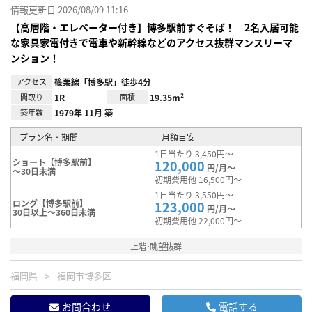
情報更新日 2026/08/09 11:16
【高層階・エレベーター付き】博多駅前すぐそば！ 2名入居可能
な家具家電付きで電車や新幹線などのアクセス抜群マンスリーマ
ンション！
アクセス
篠栗線「博多駅」徒歩4分
間取り
1R
面積
19.35m²
築年数
1979年 11月 築
プラン名・期間
月額目安
1日当たり 3,450円～
ショート【博多駅前】
120,000
円/月～
～30日未満
初期費用他 16,500円～
1日当たり 3,550円～
ロング【博多駅前】
123,000
円/月～
30日以上～360日未満
初期費用他 22,000円～
上階･眺望抜群
福岡県
福岡市博多区
お問合わせ
電話する