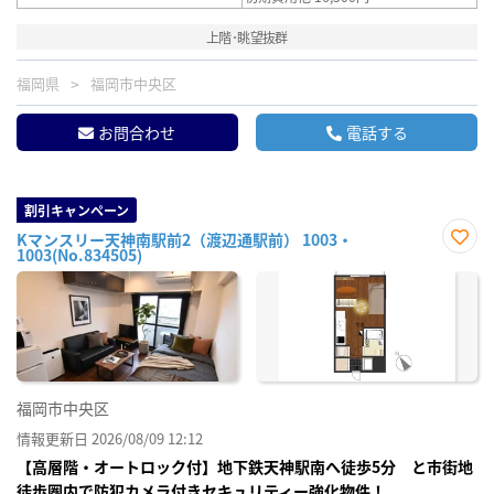
上階･眺望抜群
福岡県
福岡市中央区
お問合わせ
電話する
割引キャンペーン
Kマンスリー天神南駅前2（渡辺通駅前） 1003・
1003(No.834505)
お気
に入
り登
録
福岡市中央区
情報更新日 2026/08/09 12:12
【高層階・オートロック付】地下鉄天神駅南へ徒歩5分 と市街地
徒歩圏内で防犯カメラ付きセキュリティー強化物件！