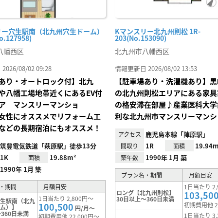
リー穴生駅南（北九州穴生ドーム）
Kマンスリー北九州則松 1R-
o.127958)
203(No.153090)
八幡西区
北九州市八幡西区
26/08/02 09:28
情報更新日 2026/08/02 13:53
あり・オートロック付】北九
【駐車場あり・洗濯機あり】黒
や八幡工場地帯近くにあるEV付
の北九州則松エリアにある家具
ア マンスリーマンショ
の格安滞在部屋♪産業医科大学
女性にオススメでリフォーム工
利な北九州市マンスリーマンシ
などの長期宿泊にもオススメ！
鹿児島本線「陣原駅」
アクセス
筑豊電気鉄道「萩原駅」徒歩13分
1R
19.94m
間取り
面積
1K
19.88m²
1990年 1月 築
面積
築年数
1990年 1月 築
プラン名・期間
月額目安
・期間
月額目安
1日当たり 2,
ロング【北九州則松】
103,50
1日当たり 2,800円～
30日以上～360日未満
穴生駅南（北九
100,500
初期費用他 2
ーム）】
円/月～
360日未満
1日当たり 3,
初期費用他 22,000円～