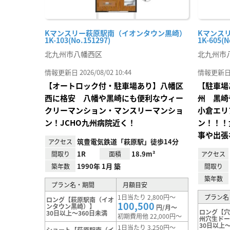
Kマンスリー萩原駅南（イオンタウン黒崎）
Kマンス
1K-103(No.151297)
1K-605(N
北九州市八幡西区
北九州市
情報更新日 2026/08/02 10:44
情報更新日 20
【オートロック付・駐車場あり】八幡区
【駐車場
西に格安 八幡や黒崎にも便利なウィー
州 黒崎
クリーマンション・マンスリーマンショ
小倉エリ
ン！JCHO九州病院近く！
ン！！！
事や出張
筑豊電気鉄道「萩原駅」徒歩14分
アクセス
1R
18.9m²
間取り
面積
アクセス
1990年 1月 築
築年数
間取り
築年数
プラン名・期間
月額目安
1日当たり 2,800円～
プラン名
ロング【萩原駅南（イオ
100,500
ンタウン黒崎）】
円/月～
ロング【
30日以上～360日未満
初期費用他 22,000円～
州穴生ド
30日以上～
1日当たり 3,250円～
ショート【萩原駅南（イ