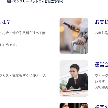
福岡マンスリードットコムお役立ち情報
とは？
お支
・礼金・仲介手数料がすべて無
お申し
すすめです。
て
運営
やガス・電気もすぐに使え、入
ウィー
います
お客様
福岡