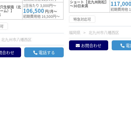
ショート【北九州則松】
117,00
1日当たり 3,000円～
～30日未満
【穴生駅南（北
106,500
初期費用他 1
ドーム）】
円/月～
満
初期費用他 16,500円～
特急対応可
応可
福岡県
北九州市八幡西区
北九州市八幡西区
お問合わせ
電
問合わせ
電話する