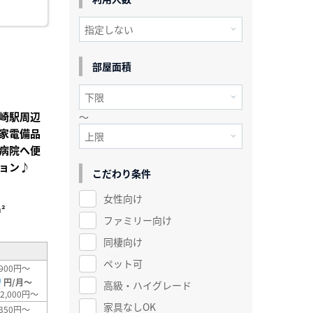
部屋面積
崎駅周辺
～
家電備品
病院へ便
ョン♪
こだわり条件
女性向け
²
ファミリー向け
同棲向け
ペット可
900円～
0
円/月～
高級・ハイグレード
2,000円～
家具なしOK
350円～