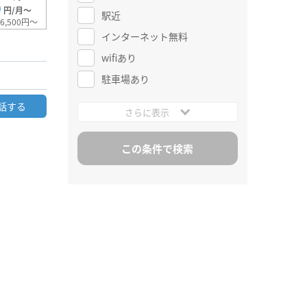
0
円/月～
駅近
6,500円～
インターネット無料
wifiあり
駐車場あり
話する
さらに表示