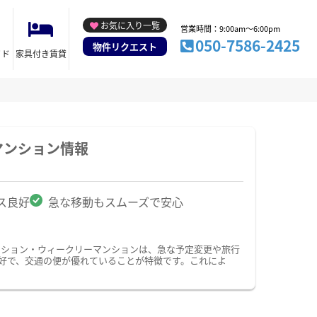
お気に入り一覧
営業時間：9:00am～6:00pm
050-7586-2425
物件リクエスト
イド
家具付き賃貸
マンション情報
ス良好
急な移動もスムーズで安心
ンション・ウィークリーマンションは、急な予定変更や旅行
好で、交通の便が優れていることが特徴です。これによ