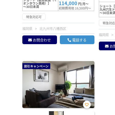
114,000
オンタウン黒崎）】
円/月～
ショート
～30日未満
初期費用他 16,500円～
九州穴生
～30日未
特急対応可
特急対
福岡県
北九州市八幡西区
福岡県
お問合わせ
電話する
お
割引キャンペーン
お気
に入