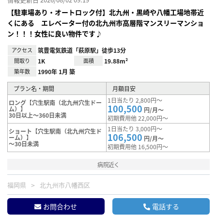
【駐車場あり・オートロック付】北九州・黒崎や八幡工場地帯近
くにある エレベーター付の北九州市高層階マンスリーマンショ
ン！！！女性に良い物件です♪
アクセス
筑豊電気鉄道「萩原駅」徒歩13分
間取り
1K
面積
19.88m²
築年数
1990年 1月 築
プラン名・期間
月額目安
1日当たり 2,800円～
ロング【穴生駅南（北九州穴生ドー
100,500
ム）】
円/月～
30日以上～360日未満
初期費用他 22,000円～
1日当たり 3,000円～
ショート【穴生駅南（北九州穴生ド
106,500
ーム）】
円/月～
～30日未満
初期費用他 16,500円～
病院近く
福岡県
北九州市八幡西区
お問合わせ
電話する