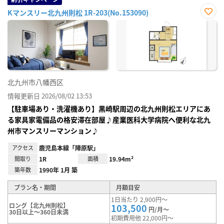
Kマンスリー北九州則松 1R-203(No.153090)
お気
に入
り登
録
北九州市八幡西区
情報更新日 2026/08/02 13:53
【駐車場あり・洗濯機あり】黒崎駅周辺の北九州則松エリアにあ
る家具家電備品の格安滞在部屋♪産業医科大学病院へ便利な北九
州市マンスリーマンション♪
アクセス
鹿児島本線「陣原駅」
間取り
1R
面積
19.94m²
築年数
1990年 1月 築
プラン名・期間
月額目安
1日当たり 2,900円～
ロング【北九州則松】
103,500
円/月～
30日以上～360日未満
初期費用他 22,000円～