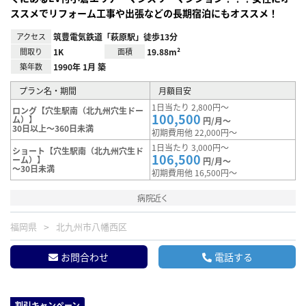
ススメでリフォーム工事や出張などの長期宿泊にもオススメ！
アクセス
筑豊電気鉄道「萩原駅」徒歩13分
間取り
1K
面積
19.88m²
築年数
1990年 1月 築
プラン名・期間
月額目安
1日当たり 2,800円～
ロング【穴生駅南（北九州穴生ドー
100,500
ム）】
円/月～
30日以上～360日未満
初期費用他 22,000円～
1日当たり 3,000円～
ショート【穴生駅南（北九州穴生ド
106,500
ーム）】
円/月～
～30日未満
初期費用他 16,500円～
病院近く
福岡県
北九州市八幡西区
お問合わせ
電話する
割引キャンペーン