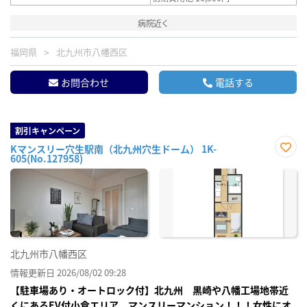
病院近く
福岡県
北九州市八幡西区
お問合わせ
電話する
割引キャンペーン
Kマンスリー穴生駅南（北九州穴生ドーム） 1K-
605(No.127958)
お気
に入
り登
録
北九州市八幡西区
情報更新日 2026/08/02 09:28
【駐車場あり・オートロック付】北九州 黒崎や八幡工場地帯近
くにあるEV付小倉エリア マンスリーマンション！！！女性にオ