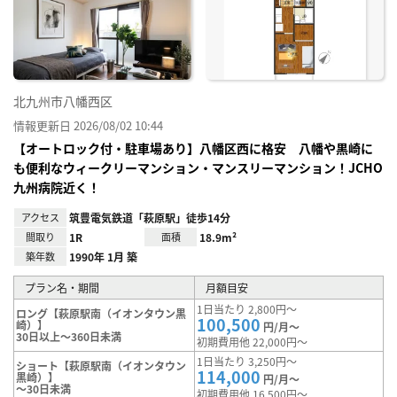
り登
録
北九州市八幡西区
情報更新日 2026/08/02 10:44
【オートロック付・駐車場あり】八幡区西に格安 八幡や黒崎に
も便利なウィークリーマンション・マンスリーマンション！JCHO
九州病院近く！
アクセス
筑豊電気鉄道「萩原駅」徒歩14分
間取り
1R
面積
18.9m²
築年数
1990年 1月 築
プラン名・期間
月額目安
1日当たり 2,800円～
ロング【萩原駅南（イオンタウン黒
100,500
崎）】
円/月～
30日以上～360日未満
初期費用他 22,000円～
1日当たり 3,250円～
ショート【萩原駅南（イオンタウン
114,000
黒崎）】
円/月～
～30日未満
初期費用他 16,500円～