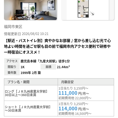
り登
録
福岡市東区
情報更新日 2026/08/02 10:21
【駅近・バストイレ別】爽やかなお部屋♪窓から差し込む光で心
地よい時間を過ごせ駅も目の前で福岡市内アクセス便利で研修や
一時宿泊にオススメ！
アクセス
鹿児島本線「九産大前駅」徒歩1分
間取り
1K
面積
21.44m²
築年数
1999年 2月 築
プラン名・期間
月額目安
1日当たり 3,150円～
ロング【ＪＲ九州産業大学前】
111,000
円/月～
30日以上～360日未満
初期費用他 22,000円～
1日当たり 3,250円～
ショート【ＪＲ九州産業大学前】
114,000
円/月～
～30日未満
初期費用他 16,500円～