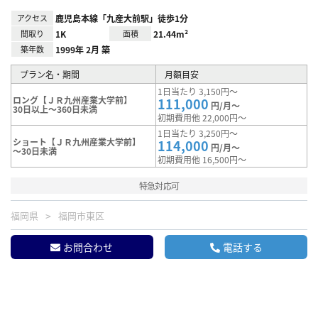
アクセス
鹿児島本線「九産大前駅」徒歩1分
間取り
1K
面積
21.44m²
築年数
1999年 2月 築
プラン名・期間
月額目安
1日当たり 3,150円～
ロング【ＪＲ九州産業大学前】
111,000
円/月～
30日以上～360日未満
初期費用他 22,000円～
1日当たり 3,250円～
ショート【ＪＲ九州産業大学前】
114,000
円/月～
～30日未満
初期費用他 16,500円～
特急対応可
福岡県
福岡市東区
お問合わせ
電話する