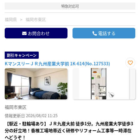
特急対応可
福岡県
福岡市東区
お問合わせ
電話する
割引キャンペーン
KマンスリーＪＲ九州産業大学前 1K-614(No.127533)
お気
に入
り登
録
福岡市東区
情報更新日 2026/08/02 11:25
【駅近・駐輪場あり】ＪＲ九産大前 徒歩1分。九州産業大学徒歩3
分の好立地！香椎工場地帯近く研修やリフォーム工事等一時滞在
へどうぞ！