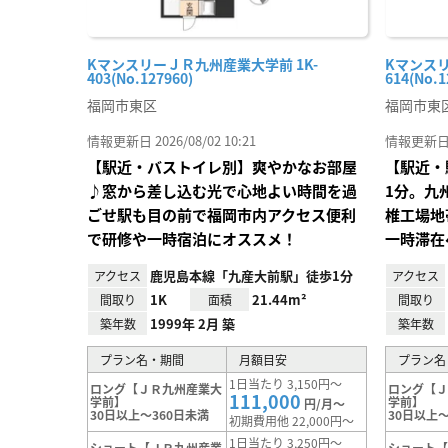
KマンスリーＪＲ九州産業大学前 1K-
Kマンスリ
403(No.127960)
614(No.1
福岡市東区
福岡市東
情報更新日 2026/08/02 10:21
情報更新日 20
【駅近・バストイレ別】爽やかなお部屋
【駅近・
♪窓から差し込む光で心地よい時間を過
1分。九
ごせ駅も目の前で福岡市内アクセス便利
椎工場地
で研修や一時宿泊にオススメ！
一時滞在
鹿児島本線「九産大前駅」徒歩1分
アクセス
アクセス
1K
21.44m²
間取り
面積
間取り
1999年 2月 築
築年数
築年数
プラン名・期間
月額目安
プラン名
1日当たり 3,150円～
ロング【ＪＲ九州産業大
ロング【
111,000
学前】
学前】
円/月～
30日以上～360日未満
30日以上～
初期費用他 22,000円～
1日当たり 3,250円～
ショート【ＪＲ九州産業
ショート