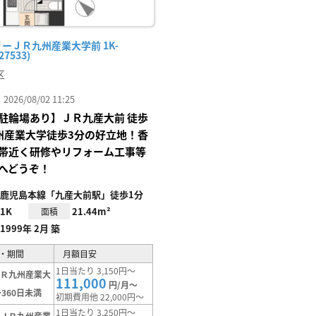
ーＪＲ九州産業大学前 1K-
27533)
区
26/08/02 11:25
駐輪場あり】ＪＲ九産大前 徒歩
州産業大学徒歩3分の好立地！香
帯近く研修やリフォーム工事等
へどうぞ！
鹿児島本線「九産大前駅」徒歩1分
1K
21.44m²
面積
1999年 2月 築
・期間
月額目安
1日当たり 3,150円～
ＪＲ九州産業大
111,000
円/月～
360日未満
初期費用他 22,000円～
1日当たり 3,250円～
【ＪＲ九州産業