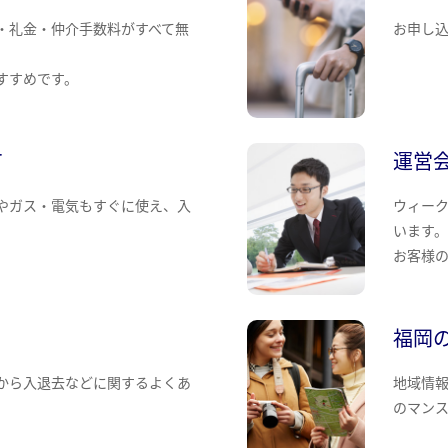
・礼金・仲介手数料がすべて無
お申し
すすめです。
て
運営
やガス・電気もすぐに使え、入
ウィー
います
お客様
福岡
から入退去などに関するよくあ
地域情
のマン