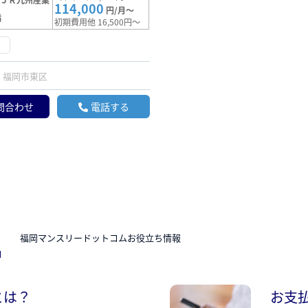
114,000
円/月～
満
初期費用他 16,500円～
け
福岡市東区
問合わせ
電話する
N
福岡マンスリードットコムお役立ち情報
とは？
お支