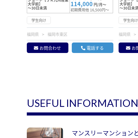
114,000
大学前】
大学前】
円/月～
～30日未満
～30日未
初期費用他 16,500円～
学生向け
学生向
福岡県
福岡市東区
福岡県
お問合わせ
電話する
お
USEFUL INFORMATIO
マンスリーマンション