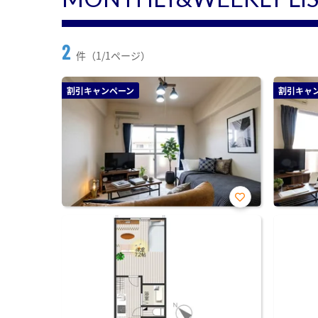
2
件（1/1ページ）
割引キャンペーン
割引キャ
お気
に入
り登
録