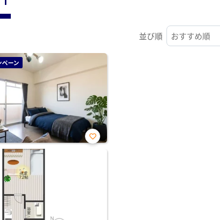
並び順
ンペーン
お気
に入
り登
録