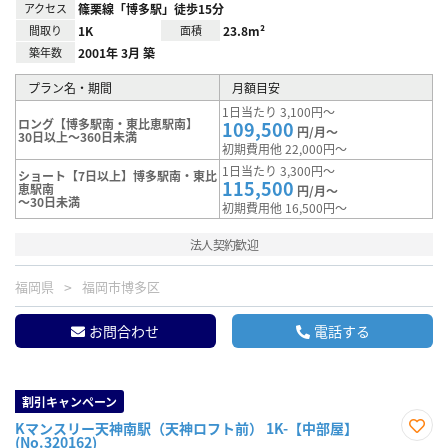
アクセス
篠栗線「博多駅」徒歩15分
間取り
1K
面積
23.8m²
築年数
2001年 3月 築
プラン名・期間
月額目安
1日当たり 3,100円～
ロング【博多駅南・東比恵駅南】
109,500
円/月～
30日以上～360日未満
初期費用他 22,000円～
1日当たり 3,300円～
ショート【7日以上】博多駅南・東比
115,500
恵駅南
円/月～
～30日未満
初期費用他 16,500円～
法人契約歓迎
福岡県
福岡市博多区
お問合わせ
電話する
割引キャンペーン
Kマンスリー天神南駅（天神ロフト前） 1K-【中部屋】
(No.320162)