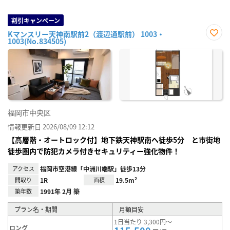
割引キャンペーン
Kマンスリー天神南駅前2（渡辺通駅前） 1003・
1003(No.834505)
お気
に入
り登
録
福岡市中央区
情報更新日 2026/08/09 12:12
【高層階・オートロック付】地下鉄天神駅南へ徒歩5分 と市街地
徒歩圏内で防犯カメラ付きセキュリティー強化物件！
アクセス
福岡市空港線「中洲川端駅」徒歩13分
間取り
1R
面積
19.5m²
築年数
1991年 2月 築
プラン名・期間
月額目安
1日当たり 3,300円～
ロング