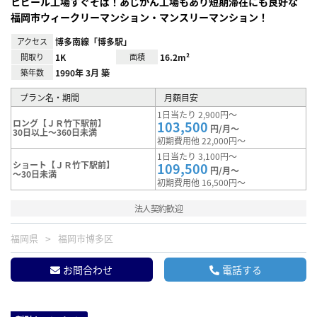
ヒビール工場すぐそば！あじかん工場もあり短期滞在にも良好な
福岡市ウィークリーマンション・マンスリーマンション！
アクセス
博多南線「博多駅」
間取り
1K
面積
16.2m²
築年数
1990年 3月 築
プラン名・期間
月額目安
1日当たり 2,900円～
ロング【ＪＲ竹下駅前】
103,500
円/月～
30日以上～360日未満
初期費用他 22,000円～
1日当たり 3,100円～
ショート【ＪＲ竹下駅前】
109,500
円/月～
～30日未満
初期費用他 16,500円～
法人契約歓迎
福岡県
福岡市博多区
お問合わせ
電話する