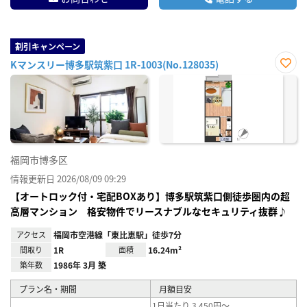
割引キャンペーン
Kマンスリー博多駅筑紫口 1R-1003(No.128035)
お気
に入
り登
録
福岡市博多区
情報更新日 2026/08/09 09:29
【オートロック付・宅配BOXあり】博多駅筑紫口側徒歩圏内の超
高層マンション 格安物件でリースナブルなセキュリティ抜群♪
アクセス
福岡市空港線「東比恵駅」徒歩7分
間取り
1R
面積
16.24m²
築年数
1986年 3月 築
プラン名・期間
月額目安
1日当たり 3,450円～