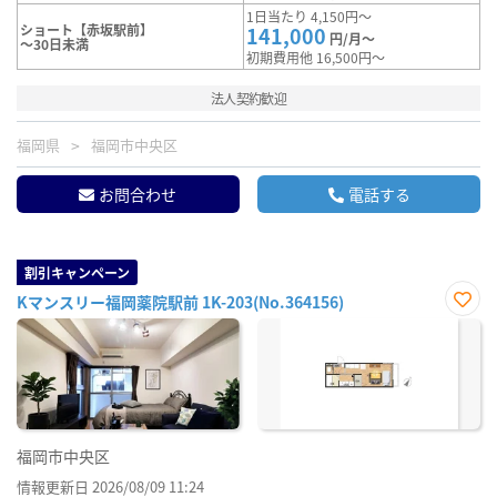
1日当たり 4,150円～
ショート【赤坂駅前】
141,000
円/月～
～30日未満
初期費用他 16,500円～
法人契約歓迎
福岡県
福岡市中央区
お問合わせ
電話する
割引キャンペーン
Kマンスリー福岡薬院駅前 1K-203(No.364156)
お気
に入
り登
録
福岡市中央区
情報更新日 2026/08/09 11:24