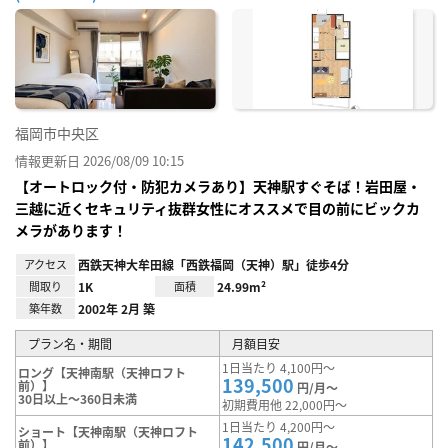
お気
に入
り登
録
福岡市中央区
情報更新日 2026/08/09 10:15
【オートロック付・防犯カメラあり】天神駅すぐそば！岩田屋・
三越に近くセキュリティ抜群女性にオススメで目の前にビックカ
メラがあります！
アクセス
西鉄天神大牟田線「西鉄福岡（天神）駅」徒歩4分
間取り
1K
面積
24.99m²
築年数
2002年 2月 築
プラン名・期間
月額目安
1日当たり 4,100円～
ロング【天神南駅（天神ロフト
139,500
前）】
円/月～
30日以上～360日未満
初期費用他 22,000円～
1日当たり 4,200円～
ショート【天神南駅（天神ロフト
142,500
前）】
円/月～