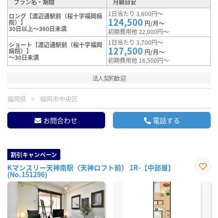
プラン名・期間
月額目安
1日当たり 3,600円～
ロング【渡辺通駅前（桜十字福岡病
124,500
院）】
円/月～
30日以上～360日未満
初期費用他 22,000円～
1日当たり 3,700円～
ショート【渡辺通駅前（桜十字福岡
127,500
病院）】
円/月～
～30日未満
初期費用他 16,500円～
法人契約歓迎
福岡県
福岡市中央区
お問合わせ
電話する
割引キャンペーン
Kマンスリー天神南駅（天神ロフト前） 1R-【中部屋】
(No.151296)
お気
に入
り登
録