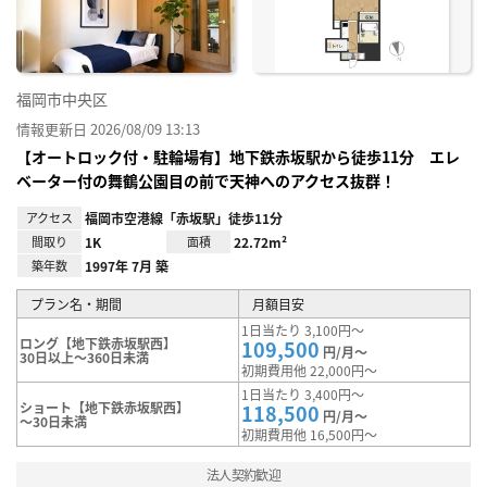
録
福岡市中央区
情報更新日 2026/08/09 13:13
【オートロック付・駐輪場有】地下鉄赤坂駅から徒歩11分 エレ
ベーター付の舞鶴公園目の前で天神へのアクセス抜群！
アクセス
福岡市空港線「赤坂駅」徒歩11分
間取り
1K
面積
22.72m²
築年数
1997年 7月 築
プラン名・期間
月額目安
1日当たり 3,100円～
ロング【地下鉄赤坂駅西】
109,500
円/月～
30日以上～360日未満
初期費用他 22,000円～
1日当たり 3,400円～
ショート【地下鉄赤坂駅西】
118,500
円/月～
～30日未満
初期費用他 16,500円～
法人契約歓迎