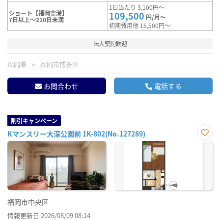
1日当たり 3,100円～
ショート【福岡空港】
109,500
円/月～
7日以上～210日未満
初期費用他 16,500円～
法人契約歓迎
福岡県
福岡市博多区
お問合わせ
電話する
割引キャンペーン
Kマンスリー大濠公園前 1K-802(No.127289)
お気
に入
り登
録
福岡市中央区
情報更新日 2026/08/09 08:14