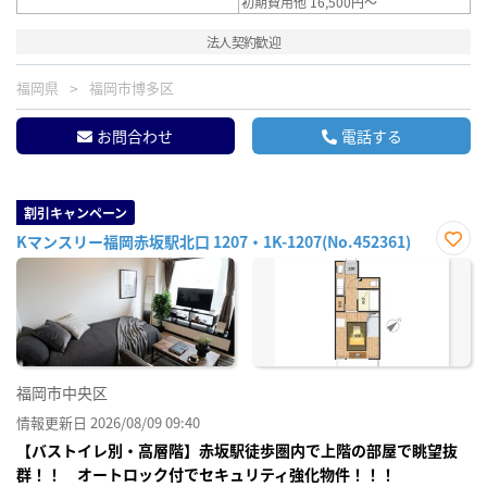
初期費用他 16,500円～
法人契約歓迎
福岡県
福岡市博多区
お問合わせ
電話する
割引キャンペーン
Kマンスリー福岡赤坂駅北口 1207・1K-1207(No.452361)
お気
に入
り登
録
福岡市中央区
情報更新日 2026/08/09 09:40
【バストイレ別・高層階】赤坂駅徒歩圏内で上階の部屋で眺望抜
群！！ オートロック付でセキュリティ強化物件！！！