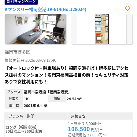
割引キャンペーン
Kマンスリー福岡空港 1K-614(No.128034)
お気
に入
り登
録
福岡市博多区
情報更新日 2026/08/09 17:46
【オートロック付・駐車場あり】福岡空港そば！博多駅にアクセ
ス抜群のマンション！名門東福岡高校目の前！セキュリティ対策
ありで女性利用にも！
アクセス
福岡市空港線「福岡空港駅」
間取り
1K
面積
24.54m²
築年数
2001年 6月 築
プラン名・期間
月額目安
1日当たり 3,000円～
ロング【福岡空港】
106,500
円/月～
30日以上～360日未満
初期費用他 22,000円～