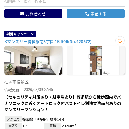
福岡県
福岡市博多区
お問合わせ
電話する
割引キャンペーン
Kマンスリー博多駅南3丁目 1K-506(No.420572)
お気
に入
り登
録
福岡市博多区
情報更新日 2026/08/09 07:45
【セキュリティ対策あり・駐車場あり】博多駅から徒歩圏内でパ
ナソニックに近くオートロック付バストイレ別独立洗面台ありの
マンスリーマンション！
アクセス
篠栗線「博多駅」徒歩14分
間取り
1R
面積
23.94m²