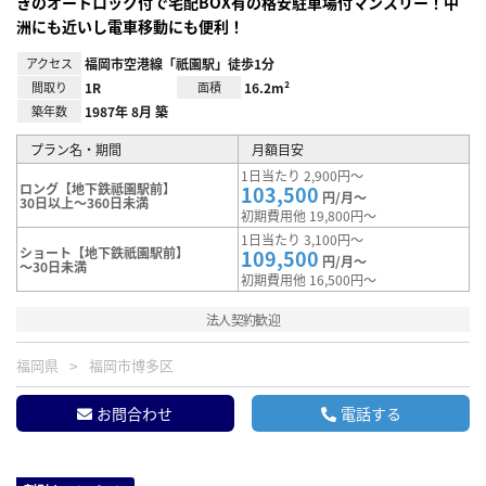
きのオートロック付で宅配BOX有の格安駐車場付マンスリー！中
洲にも近いし電車移動にも便利！
アクセス
福岡市空港線「祇園駅」徒歩1分
間取り
1R
面積
16.2m²
築年数
1987年 8月 築
プラン名・期間
月額目安
1日当たり 2,900円～
ロング【地下鉄祗園駅前】
103,500
円/月～
30日以上～360日未満
初期費用他 19,800円～
1日当たり 3,100円～
ショート【地下鉄祇園駅前】
109,500
円/月～
～30日未満
初期費用他 16,500円～
法人契約歓迎
福岡県
福岡市博多区
お問合わせ
電話する