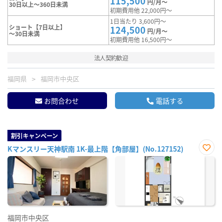
115,500
円/月～
30日以上～360日未満
初期費用他 22,000円～
1日当たり 3,600円～
ショート【7日以上】
124,500
円/月～
～30日未満
初期費用他 16,500円～
法人契約歓迎
福岡県
福岡市中央区
お問合わせ
電話する
割引キャンペーン
Kマンスリー天神駅南 1K-最上階【角部屋】(No.127152)
お気
に入
り登
録
福岡市中央区