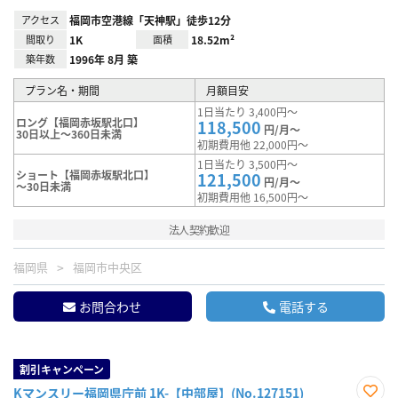
アクセス
福岡市空港線「天神駅」徒歩12分
間取り
1K
面積
18.52m²
築年数
1996年 8月 築
プラン名・期間
月額目安
1日当たり 3,400円～
ロング【福岡赤坂駅北口】
118,500
円/月～
30日以上～360日未満
初期費用他 22,000円～
1日当たり 3,500円～
ショート【福岡赤坂駅北口】
121,500
円/月～
～30日未満
初期費用他 16,500円～
法人契約歓迎
福岡県
福岡市中央区
お問合わせ
電話する
割引キャンペーン
Kマンスリー福岡県庁前 1K-【中部屋】(No.127151)