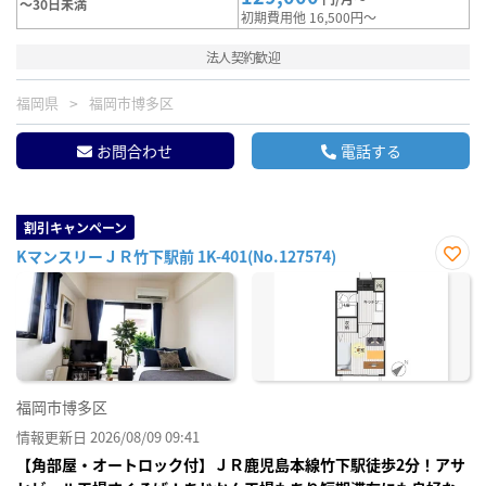
～30日未満
初期費用他 16,500円～
法人契約歓迎
福岡県
福岡市博多区
お問合わせ
電話する
割引キャンペーン
KマンスリーＪＲ竹下駅前 1K-401(No.127574)
お気
に入
り登
録
福岡市博多区
情報更新日 2026/08/09 09:41
【角部屋・オートロック付】ＪＲ鹿児島本線竹下駅徒歩2分！アサ