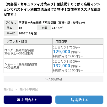
【角部屋・セキュリティ対策あり】薬院駅すぐそばで高層マンシ
ョンでバストイレ別独立洗面台付き物件！女性等オススメな御部
屋です♪
アクセス
西鉄天神大牟田線「西鉄福岡（天神）駅」徒歩12分
間取り
1K
面積
24.18m²
築年数
2003年 8月 築
プラン名・期間
月額目安
1日当たり 3,750円～
ロング【福岡薬院駅前】
129,000
円/月～
30日以上～360日未満
初期費用他 22,000円～
1日当たり 3,850円～
ショート【福岡薬院駅前】
132,000
円/月～
～30日未満
初期費用他 16,500円～
法人契約歓迎
福岡県
福岡市中央区
お問合わせ
電話する