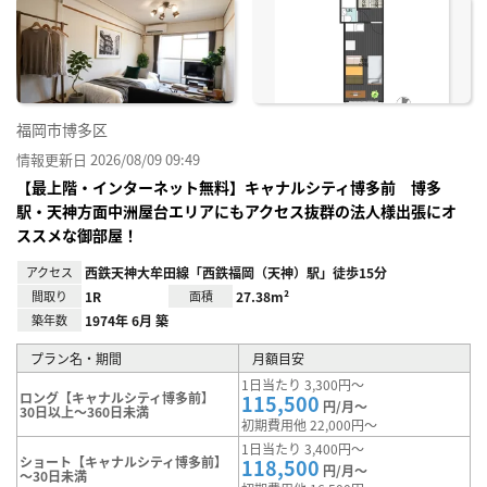
お気
に入
り登
録
福岡市博多区
情報更新日 2026/08/09 09:49
【最上階・インターネット無料】キャナルシティ博多前 博多
駅・天神方面中洲屋台エリアにもアクセス抜群の法人様出張にオ
ススメな御部屋！
アクセス
西鉄天神大牟田線「西鉄福岡（天神）駅」徒歩15分
間取り
1R
面積
27.38m²
築年数
1974年 6月 築
プラン名・期間
月額目安
1日当たり 3,300円～
ロング【キャナルシティ博多前】
115,500
円/月～
30日以上～360日未満
初期費用他 22,000円～
1日当たり 3,400円～
ショート【キャナルシティ博多前】
118,500
円/月～
～30日未満