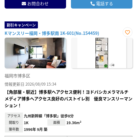
お問合わせ
電話する
割引キャンペーン
Kマンスリー福岡・博多駅南 1K-601(No.154459)
お気
に入
り登
録
福岡市博多区
情報更新日 2026/08/09 15:34
【角部屋・駅近】博多駅へアクセス便利！ヨドバシカメラマルチ
メディア博多へアクセス良好のバストイレ別 優良マンスリーマン
ション！
アクセス
九州新幹線「博多駅」徒歩8分
間取り
1K
面積
19.36m²
築年数
1996年 9月 築