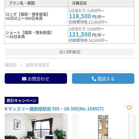
プラン名・期間
月額目安
1日当たり 3,400円～
ロング【福岡・博多駅南】
118,500
円/月～
30日以上～360日未満
初期費用他 22,000円～
1日当たり 3,500円～
ショート【福岡・博多駅南】
121,500
円/月～
～30日未満
初期費用他 16,500円～
法人契約歓迎
福岡県
福岡市博多区
お問合わせ
電話する
割引キャンペーン
Kマンスリー雑餉隈駅前 505・1K-505(No.154927)
お気
に入
り登
録