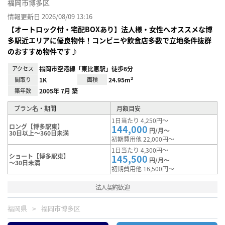
福岡市博多区
情報更新日 2026/08/09 13:16
【オートロック付・宅配BOXあり】法人様・女性へオススメな博
多駅近エリアに優良物件！コンビニや飲食店多数で立地条件抜群
のおすすめ物件です♪
アクセス
福岡市空港線「東比恵駅」徒歩6分
間取り
1K
面積
24.95m²
築年数
2005年 7月 築
プラン名・期間
月額目安
1日当たり 4,250円～
ロング【博多駅東】
144,000
円/月～
30日以上～360日未満
初期費用他 22,000円～
1日当たり 4,300円～
ショート【博多駅東】
145,500
円/月～
～30日未満
初期費用他 16,500円～
法人契約歓迎
福岡県
福岡市博多区