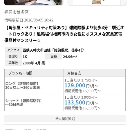
福岡市博多区
情報更新日 2026/08/09 10:42
【角部屋・セキュリティ対策あり】雑餉隈駅より徒歩3分！駅近オ
ートロックあり！駐輪場付福岡市内の女性にオススメな家具家電
備品付マンスリー☆
アクセス
西鉄天神大牟田線「雑餉隈駅」徒歩4分
間取り
1K
面積
24.96m²
築年数
2000年 4月 築
プラン名・期間
月額目安
1日当たり 3,750円～
ロング【雑餉隈駅前】
129,000
円/月～
30日以上～360日未満
初期費用他 16,500円～
1日当たり 3,900円～
ショート【雑餉隈駅前】
133,500
円/月～
～30日未満
初期費用他 16,500円～
法人契約歓迎