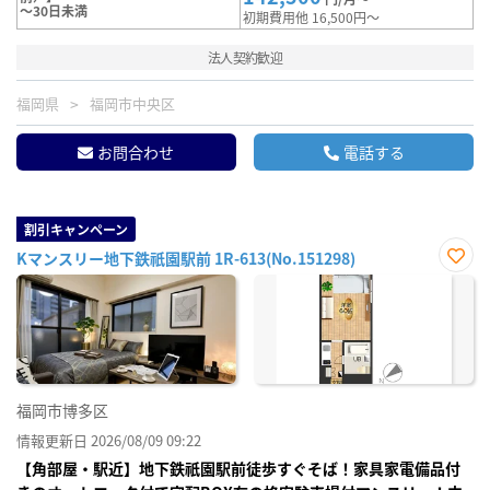
～30日未満
初期費用他 16,500円～
法人契約歓迎
福岡県
福岡市中央区
お問合わせ
電話する
割引キャンペーン
Kマンスリー地下鉄祇園駅前 1R-613(No.151298)
お気
に入
り登
録
福岡市博多区
情報更新日 2026/08/09 09:22
【角部屋・駅近】地下鉄祇園駅前徒歩すぐそば！家具家電備品付