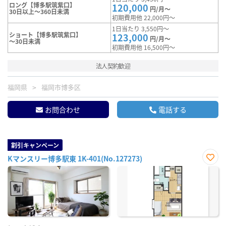
ロング【博多駅筑紫口】
120,000
円/月～
30日以上～360日未満
初期費用他 22,000円～
1日当たり 3,550円～
ショート【博多駅筑紫口】
123,000
円/月～
～30日未満
初期費用他 16,500円～
法人契約歓迎
福岡県
福岡市博多区
お問合わせ
電話する
割引キャンペーン
Kマンスリー博多駅東 1K-401(No.127273)
お気
に入
り登
録