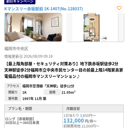
割引キャンペーン
Kマンスリー赤坂駅前 1K-1407(No.128037)
お気
に入
り登
録
福岡市中央区
情報更新日 2026/08/09 09:18
【最上階角部屋・セキュリティ対策あり】地下鉄赤坂駅徒歩2分
天神駅徒歩2分福岡市立中央市民センター目の前最上階14階家具家
電備品付の福岡市マンスリーマンション♪
アクセス
福岡市空港線「天神駅」徒歩12分
間取り
1K
面積
21.95m²
築年数
1997年 11月 築
プラン名・期間
月額目安
1日当たり 3,850円～
ロング【赤坂駅前】
132,000
円/月～
30日以上～360日未満
初期費用他 22,000円～