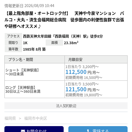
情報更新日 2026/08/09 10:44
【最上階角部屋・オートロック付】 天神や今泉マンション パ
ルコ・大丸・済生会福岡総合病院 徒歩圏内の利便性抜群で出張
や研修へオススメ♪
アクセス
西鉄天神大牟田線「西鉄福岡（天神）駅」徒歩8分
間取り
1K
面積
23.38m²
築年数
1985年 8月 築
プラン名・期間
月額目安
1日当たり 3,200円～
ショート【天神駅南】
112,500
円/月～
～30日未満
初期費用他 16,500円～
1日当たり 3,500円～
ロング【天神駅南】
121,500
円/月～
30日以上～360日未満
初期費用他 19,800円～
法人契約歓迎
福岡県
福岡市中央区
お問合わせ
電話する