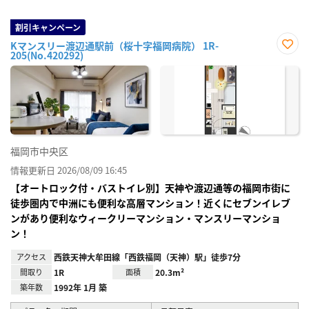
割引キャンペーン
Kマンスリー渡辺通駅前（桜十字福岡病院） 1R-
205(No.420292)
お気
に入
り登
録
福岡市中央区
情報更新日 2026/08/09 16:45
【オートロック付・バストイレ別】天神や渡辺通等の福岡市街に
徒歩圏内で中洲にも便利な高層マンション！近くにセブンイレブ
ンがあり便利なウィークリーマンション・マンスリーマンショ
ン！
アクセス
西鉄天神大牟田線「西鉄福岡（天神）駅」徒歩7分
間取り
1R
面積
20.3m²
築年数
1992年 1月 築