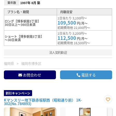
築年数
1997年 8月 築
プラン名・期間
月額目安
1日当たり 3,100円～
ロング【博多駅南3丁目】
109,500
円/月～
30日以上～360日未満
初期費用他 22,000円～
1日当たり 3,200円～
ショート【博多駅南3丁目】
112,500
円/月～
～30日未満
初期費用他 16,500円～
法人契約歓迎
福岡県
福岡市博多区
お問合わせ
電話する
割引キャンペーン
Kマンスリー地下鉄赤坂駅西（昭和通り前） 1K-
302(No.784893)
お気
に入
り登