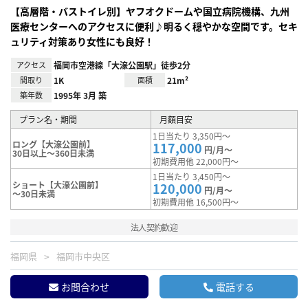
【高層階・バストイレ別】ヤフオクドームや国立病院機構、九州
医療センターへのアクセスに便利♪明るく穏やかな空間です。セキ
ュリティ対策あり女性にも良好！
アクセス
福岡市空港線「大濠公園駅」徒歩2分
間取り
1K
面積
21m²
築年数
1995年 3月 築
プラン名・期間
月額目安
1日当たり 3,350円～
ロング【大濠公園前】
117,000
円/月～
30日以上～360日未満
初期費用他 22,000円～
1日当たり 3,450円～
ショート【大濠公園前】
120,000
円/月～
～30日未満
初期費用他 16,500円～
法人契約歓迎
福岡県
福岡市中央区
お問合わせ
電話する