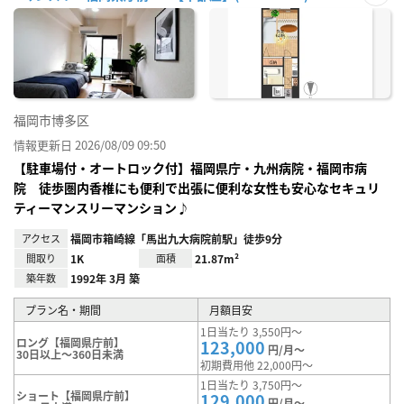
お気
に入
り登
録
福岡市博多区
情報更新日 2026/08/09 09:50
【駐車場付・オートロック付】福岡県庁・九州病院・福岡市病
院 徒歩圏内香椎にも便利で出張に便利な女性も安心なセキュリ
ティーマンスリーマンション♪
アクセス
福岡市箱崎線「馬出九大病院前駅」徒歩9分
間取り
1K
面積
21.87m²
築年数
1992年 3月 築
プラン名・期間
月額目安
1日当たり 3,550円～
ロング【福岡県庁前】
123,000
円/月～
30日以上～360日未満
初期費用他 22,000円～
1日当たり 3,750円～
ショート【福岡県庁前】
129,000
円/月～