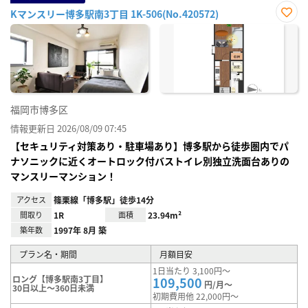
Kマンスリー博多駅南3丁目 1K-506(No.420572)
お気
に入
り登
録
福岡市博多区
情報更新日 2026/08/09 07:45
【セキュリティ対策あり・駐車場あり】博多駅から徒歩圏内でパ
ナソニックに近くオートロック付バストイレ別独立洗面台ありの
マンスリーマンション！
アクセス
篠栗線「博多駅」徒歩14分
間取り
1R
面積
23.94m²
築年数
1997年 8月 築
プラン名・期間
月額目安
1日当たり 3,100円～
ロング【博多駅南3丁目】
109,500
円/月～
30日以上～360日未満
初期費用他 22,000円～