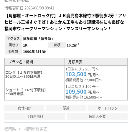
情報更新日 2026/08/09 09:41
【角部屋・オートロック付】ＪＲ鹿児島本線竹下駅徒歩2分！アサ
ヒビール工場すぐそば！あじかん工場もあり短期滞在にも良好な
福岡市ウィークリーマンション・マンスリーマンション！
アクセス
博多南線「博多駅」
間取り
1K
面積
16.2m²
築年数
1990年 3月 築
プラン名・期間
月額目安
1日当たり 2,900円～
ロング【ＪＲ竹下駅前】
103,500
円/月～
30日以上～360日未満
初期費用他 22,000円～
1日当たり 3,100円～
ショート【ＪＲ竹下駅前】
109,500
円/月～
～30日未満
初期費用他 16,500円～
女性向け
駅近
オートロック
手数料無料
保証人不要
福岡県
福岡市博多区