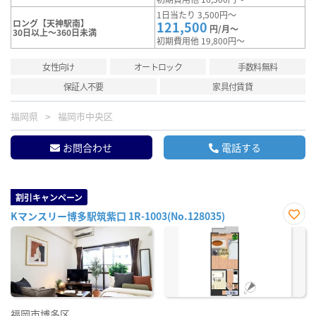
1日当たり 3,500円～
ロング【天神駅南】
121,500
円/月～
30日以上～360日未満
初期費用他 19,800円～
女性向け
オートロック
手数料無料
保証人不要
家具付賃貸
福岡県
福岡市中央区
お問合わせ
電話する
割引キャンペーン
Kマンスリー博多駅筑紫口 1R-1003(No.128035)
お気
に入
り登
録
福岡市博多区