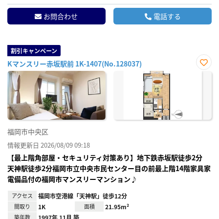
お問合わせ
電話する
割引キャンペーン
Kマンスリー赤坂駅前 1K-1407(No.128037)
お気
に入
り登
録
福岡市中央区
情報更新日 2026/08/09 09:18
【最上階角部屋・セキュリティ対策あり】地下鉄赤坂駅徒歩2分
天神駅徒歩2分福岡市立中央市民センター目の前最上階14階家具家
電備品付の福岡市マンスリーマンション♪
アクセス
福岡市空港線「天神駅」徒歩12分
間取り
1K
面積
21.95m²
築年数
1997年 11月 築