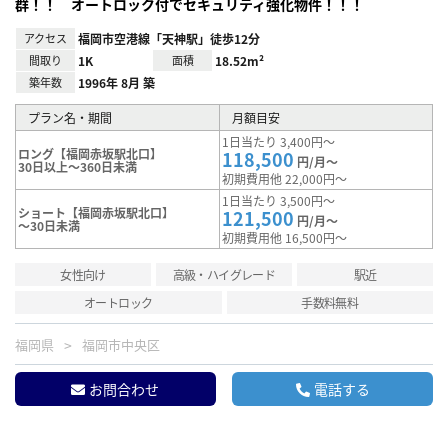
群！！ オートロック付でセキュリティ強化物件！！！
アクセス
福岡市空港線「天神駅」徒歩12分
間取り
1K
面積
18.52m²
築年数
1996年 8月 築
プラン名・期間
月額目安
1日当たり 3,400円～
ロング【福岡赤坂駅北口】
118,500
円/月～
30日以上～360日未満
初期費用他 22,000円～
1日当たり 3,500円～
ショート【福岡赤坂駅北口】
121,500
円/月～
～30日未満
初期費用他 16,500円～
女性向け
高級・ハイグレード
駅近
オートロック
手数料無料
福岡県
福岡市中央区
お問合わせ
電話する