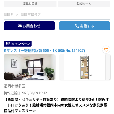
家具付賃貸
禁煙ルーム
福岡県
福岡市博多区
お問合わせ
電話する
割引キャンペーン
Kマンスリー雑餉隈駅前 505・1K-505(No.154927)
お気
に入
り登
録
福岡市博多区
情報更新日 2026/08/09 10:42
【角部屋・セキュリティ対策あり】雑餉隈駅より徒歩3分！駅近オ
ートロックあり！駐輪場付福岡市内の女性にオススメな家具家電
備品付マンスリー☆