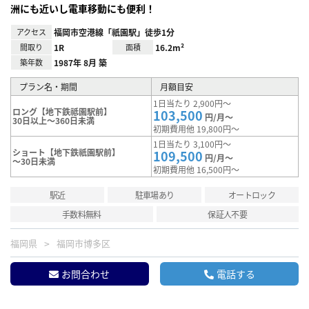
洲にも近いし電車移動にも便利！
アクセス
福岡市空港線「祇園駅」徒歩1分
間取り
1R
面積
16.2m²
築年数
1987年 8月 築
プラン名・期間
月額目安
1日当たり 2,900円～
ロング【地下鉄祗園駅前】
103,500
円/月～
30日以上～360日未満
初期費用他 19,800円～
1日当たり 3,100円～
ショート【地下鉄祇園駅前】
109,500
円/月～
～30日未満
初期費用他 16,500円～
駅近
駐車場あり
オートロック
手数料無料
保証人不要
福岡県
福岡市博多区
お問合わせ
電話する