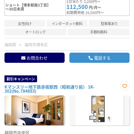
1日当たり 3,200円～
ショート【博多駅南3丁目】
112,500
円/月～
～30日未満
初期費用他 16,500円～
女性向け
インターネット無料
駐車場あり
オートロック
手数料無料
福岡県
福岡市博多区
お問合わせ
電話する
割引キャンペーン
Kマンスリー地下鉄赤坂駅西（昭和通り前） 1K-
302(No.784893)
お気
に入
り登
録
福岡市中央区