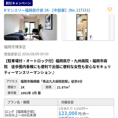
割引キャンペーン
Kマンスリー福岡県庁前 1K-【中部屋】(No.127151)
お気
に入
り登
録
福岡市博多区
情報更新日 2026/08/09 09:50
【駐車場付・オートロック付】福岡県庁・九州病院・福岡市病
院 徒歩圏内香椎にも便利で出張に便利な女性も安心なセキュリ
ティーマンスリーマンション♪
アクセス
福岡市箱崎線「馬出九大病院前駅」徒歩9分
間取り
1K
面積
21.87m²
築年数
1992年 3月 築
プラン名・期間
月額目安
1日当たり 3,550円～
ロング【福岡県庁前】
123,000
円/月～
30日以上～360日未満