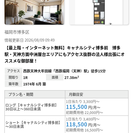
に入
り登
録
福岡市博多区
情報更新日 2026/08/09 09:49
【最上階・インターネット無料】キャナルシティ博多前 博多
駅・天神方面中洲屋台エリアにもアクセス抜群の法人様出張にオ
ススメな御部屋！
アクセス
西鉄天神大牟田線「西鉄福岡（天神）駅」徒歩15分
間取り
1R
面積
27.38m²
築年数
1974年 6月 築
プラン名・期間
月額目安
1日当たり 3,300円～
ロング【キャナルシティ博多前】
115,500
円/月～
30日以上～360日未満
初期費用他 22,000円～
1日当たり 3,400円～
ショート【キャナルシティ博多前】
118,500
円/月～
～30日未満
初期費用他 16,500円～