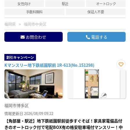
女性向け
駅近
オートロック
手数料無料
保証人不要
福岡県
福岡市中央区
お問合わせ
電話する
割引キャンペーン
Kマンスリー地下鉄祇園駅前 1R-613(No.151298)
お気
に入
り登
録
福岡市博多区
情報更新日 2026/08/09 09:22
【角部屋・駅近】地下鉄祇園駅前徒歩すぐそば！家具家電備品付
きのオートロック付で宅配BOX有の格安駐車場付マンスリー！中