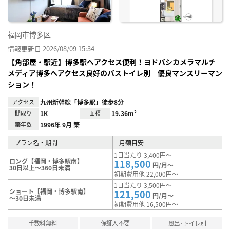
福岡市博多区
情報更新日 2026/08/09 15:34
【角部屋・駅近】博多駅へアクセス便利！ヨドバシカメラマルチ
メディア博多へアクセス良好のバストイレ別 優良マンスリーマン
ション！
アクセス
九州新幹線「博多駅」徒歩8分
間取り
1K
面積
19.36m²
築年数
1996年 9月 築
プラン名・期間
月額目安
1日当たり 3,400円～
ロング【福岡・博多駅南】
118,500
円/月～
30日以上～360日未満
初期費用他 22,000円～
1日当たり 3,500円～
ショート【福岡・博多駅南】
121,500
円/月～
～30日未満
初期費用他 16,500円～
手数料無料
保証人不要
風呂･トイレ別