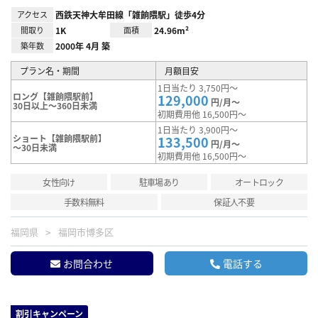
アクセス
西鉄天神大牟田線「雑餉隈駅」徒歩4分
間取り
1K
面積
24.96m²
築年数
2000年 4月 築
プラン名・期間
月額目安
1日当たり 3,750円～
ロング【雑餉隈駅前】
129,000
円/月～
30日以上～360日未満
初期費用他 16,500円～
1日当たり 3,900円～
ショート【雑餉隈駅前】
133,500
円/月～
～30日未満
初期費用他 16,500円～
女性向け
駐車場あり
オートロック
手数料無料
保証人不要
福岡県
福岡市博多区
お問合わせ
電話する
割引キャンペーン