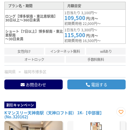
プラン名・期間
月額目安
1日当たり 3,100円～
ロング【博多駅南・東比恵駅南】
109,500
円/月～
30日以上～360日未満
初期費用他 22,000円～
1日当たり 3,300円～
ショート【7日以上】博多駅南・東比
115,500
恵駅南
円/月～
～30日未満
初期費用他 16,500円～
女性向け
インターネット無料
wifiあり
オートロック
手数料無料
福岡県
福岡市博多区
お問合わせ
電話する
割引キャンペーン
Kマンスリー天神南駅（天神ロフト前） 1K-【中部屋】
(No.320162)
お気
に入
り登