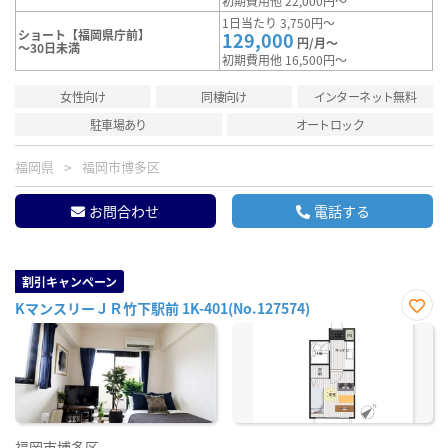
初期費用他 22,000円～
1日当たり 3,750円～
ショート【福岡県庁前】
129,000
円/月～
～30日未満
初期費用他 16,500円～
女性向け
同棲向け
インターネット無料
駐車場あり
オートロック
福岡県
福岡市博多区
お問合わせ
電話する
割引キャンペーン
KマンスリーＪＲ竹下駅前 1K-401(No.127574)
お気
に入
り登
録
福岡市博多区