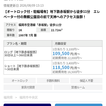
情報更新日 2026/08/09 13:13
【オートロック付・駐輪場有】地下鉄赤坂駅から徒歩11分 エレ
ベーター付の舞鶴公園目の前で天神へのアクセス抜群！
アクセス
福岡市空港線「赤坂駅」徒歩11分
間取り
1K
面積
22.72m²
築年数
1997年 7月 築
プラン名・期間
月額目安
1日当たり 3,100円～
ロング【地下鉄赤坂駅西】
109,500
円/月～
30日以上～360日未満
初期費用他 22,000円～
1日当たり 3,400円～
ショート【地下鉄赤坂駅西】
118,500
円/月～
～30日未満
初期費用他 16,500円～
オートロック
手数料無料
保証人不要
家具付賃貸
禁煙ルーム
福岡県
福岡市中央区