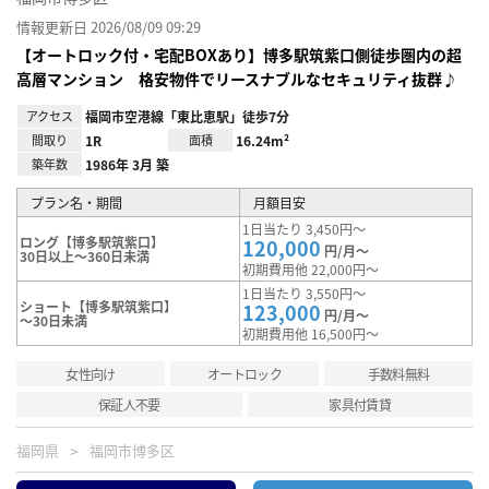
情報更新日 2026/08/09 09:29
【オートロック付・宅配BOXあり】博多駅筑紫口側徒歩圏内の超
高層マンション 格安物件でリースナブルなセキュリティ抜群♪
アクセス
福岡市空港線「東比恵駅」徒歩7分
間取り
1R
面積
16.24m²
築年数
1986年 3月 築
プラン名・期間
月額目安
1日当たり 3,450円～
ロング【博多駅筑紫口】
120,000
円/月～
30日以上～360日未満
初期費用他 22,000円～
1日当たり 3,550円～
ショート【博多駅筑紫口】
123,000
円/月～
～30日未満
初期費用他 16,500円～
女性向け
オートロック
手数料無料
保証人不要
家具付賃貸
福岡県
福岡市博多区