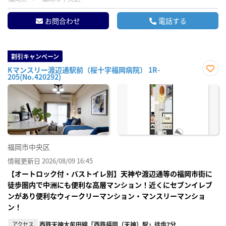
お問合わせ
電話する
割引キャンペーン
Kマンスリー渡辺通駅前（桜十字福岡病院） 1R-
205(No.420292)
お気
に入
り登
録
福岡市中央区
情報更新日 2026/08/09 16:45
【オートロック付・バストイレ別】天神や渡辺通等の福岡市街に
徒歩圏内で中洲にも便利な高層マンション！近くにセブンイレブ
ンがあり便利なウィークリーマンション・マンスリーマンショ
ン！
アクセス
西鉄天神大牟田線「西鉄福岡（天神）駅」徒歩7分