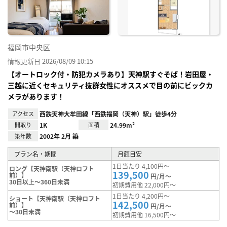
録
福岡市中央区
情報更新日 2026/08/09 10:15
【オートロック付・防犯カメラあり】天神駅すぐそば！岩田屋・
三越に近くセキュリティ抜群女性にオススメで目の前にビックカ
メラがあります！
アクセス
西鉄天神大牟田線「西鉄福岡（天神）駅」徒歩4分
間取り
1K
面積
24.99m²
築年数
2002年 2月 築
プラン名・期間
月額目安
1日当たり 4,100円～
ロング【天神南駅（天神ロフト
139,500
前）】
円/月～
30日以上～360日未満
初期費用他 22,000円～
1日当たり 4,200円～
ショート【天神南駅（天神ロフト
142,500
前）】
円/月～
～30日未満
初期費用他 16,500円～