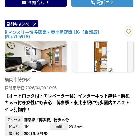
お問合わせ
電話する
割引キャンペーン
Kマンスリー博多駅南・東比恵駅南 1K-【角部屋】
(No.705918)
お気
に入
り登
録
福岡市博多区
情報更新日 2026/08/09 10:08
【オートロック付・エレベーター付】インターネット無料・防犯
カメラ付き女性にも安心 博多駅・東比恵駅に徒歩圏内のバスト
イレ別物件！
アクセス
篠栗線「博多駅」徒歩15分
間取り
1K
面積
23.8m²
築年数
2001年 3月 築