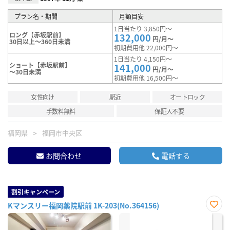
プラン名・期間
月額目安
1日当たり 3,850円～
ロング【赤坂駅前】
132,000
円/月～
30日以上～360日未満
初期費用他 22,000円～
1日当たり 4,150円～
ショート【赤坂駅前】
141,000
円/月～
～30日未満
初期費用他 16,500円～
女性向け
駅近
オートロック
手数料無料
保証人不要
福岡県
福岡市中央区
お問合わせ
電話する
割引キャンペーン
Kマンスリー福岡薬院駅前 1K-203(No.364156)
お気
に入