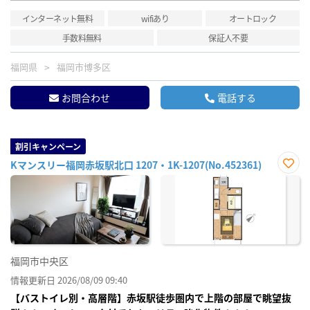
インターネット無料
wifiあり
オートロック
手数料無料
保証人不要
福岡県
福岡市博多区
お問合わせ
電話する
割引キャンペーン
Kマンスリー福岡赤坂駅北口 1207・1K-1207(No.452361)
お気
に入
り登
録
福岡市中央区
情報更新日 2026/08/09 09:40
【バストイレ別・高層階】赤坂駅徒歩圏内で上階の部屋で眺望抜