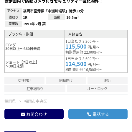
徒歩圏内で防犯カメラ付きセキュリティー強化物件！
アクセス
福岡市空港線「中洲川端駅」徒歩13分
間取り
1R
面積
19.5m²
築年数
1991年 2月 築
プラン名・期間
月額目安
1日当たり 3,300円～
ロング
115,500
円/月～
30日以上～360日未満
初期費用他 22,000円～
1日当たり 3,600円～
ショート【7日以上】
124,500
円/月～
～30日未満
初期費用他 16,500円～
女性向け
同棲向け
駅近
駐車場あり
オートロック
福岡県
福岡市中央区
お問合わせ
電話する