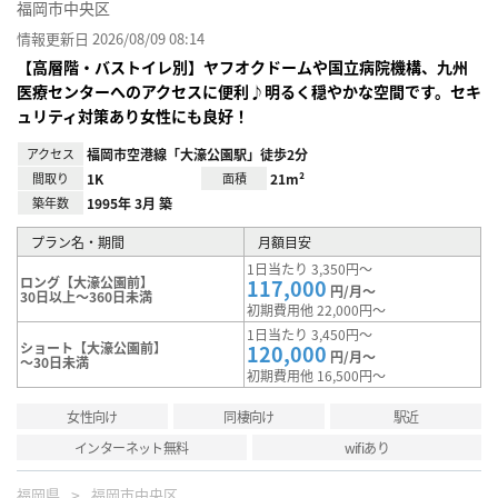
福岡市中央区
情報更新日 2026/08/09 08:14
【高層階・バストイレ別】ヤフオクドームや国立病院機構、九州
医療センターへのアクセスに便利♪明るく穏やかな空間です。セキ
ュリティ対策あり女性にも良好！
アクセス
福岡市空港線「大濠公園駅」徒歩2分
間取り
1K
面積
21m²
築年数
1995年 3月 築
プラン名・期間
月額目安
1日当たり 3,350円～
ロング【大濠公園前】
117,000
円/月～
30日以上～360日未満
初期費用他 22,000円～
1日当たり 3,450円～
ショート【大濠公園前】
120,000
円/月～
～30日未満
初期費用他 16,500円～
女性向け
同棲向け
駅近
インターネット無料
wifiあり
福岡県
福岡市中央区