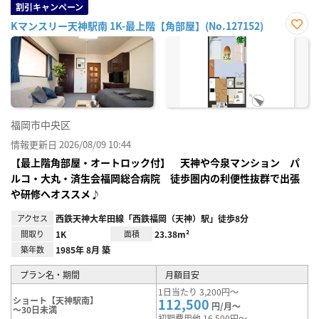
割引キャンペーン
Kマンスリー天神駅南 1K-最上階【角部屋】(No.127152)
お気
に入
り登
録
福岡市中央区
情報更新日 2026/08/09 10:44
【最上階角部屋・オートロック付】 天神や今泉マンション パ
ルコ・大丸・済生会福岡総合病院 徒歩圏内の利便性抜群で出張
や研修へオススメ♪
アクセス
西鉄天神大牟田線「西鉄福岡（天神）駅」徒歩8分
間取り
1K
面積
23.38m²
築年数
1985年 8月 築
プラン名・期間
月額目安
1日当たり 3,200円～
ショート【天神駅南】
112,500
円/月～
～30日未満
初期費用他 16,500円～