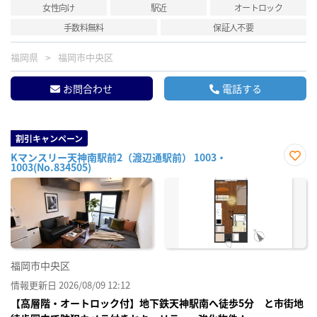
女性向け
駅近
オートロック
手数料無料
保証人不要
福岡県
福岡市中央区
お問合わせ
電話する
割引キャンペーン
Kマンスリー天神南駅前2（渡辺通駅前） 1003・
1003(No.834505)
お気
に入
り登
録
福岡市中央区
情報更新日 2026/08/09 12:12
【高層階・オートロック付】地下鉄天神駅南へ徒歩5分 と市街地