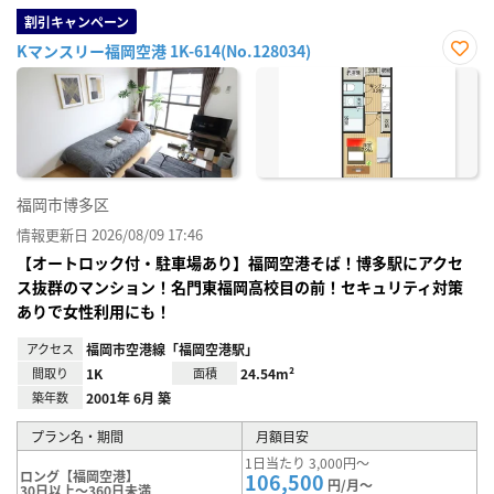
割引キャンペーン
Kマンスリー福岡空港 1K-614(No.128034)
お気
に入
り登
録
福岡市博多区
情報更新日 2026/08/09 17:46
【オートロック付・駐車場あり】福岡空港そば！博多駅にアクセ
ス抜群のマンション！名門東福岡高校目の前！セキュリティ対策
ありで女性利用にも！
アクセス
福岡市空港線「福岡空港駅」
間取り
1K
面積
24.54m²
築年数
2001年 6月 築
プラン名・期間
月額目安
1日当たり 3,000円～
ロング【福岡空港】
106,500
円/月～
30日以上～360日未満