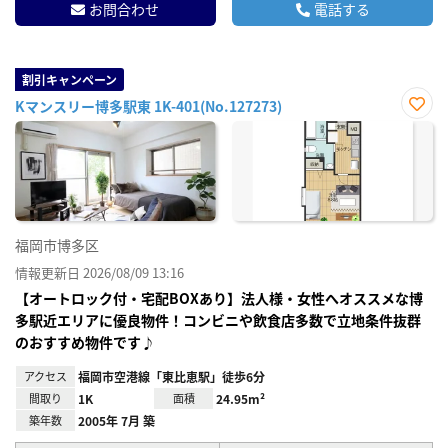
お問合わせ
電話する
割引キャンペーン
Kマンスリー博多駅東 1K-401(No.127273)
お気
に入
り登
録
福岡市博多区
情報更新日 2026/08/09 13:16
【オートロック付・宅配BOXあり】法人様・女性へオススメな博
多駅近エリアに優良物件！コンビニや飲食店多数で立地条件抜群
のおすすめ物件です♪
アクセス
福岡市空港線「東比恵駅」徒歩6分
間取り
1K
面積
24.95m²
築年数
2005年 7月 築