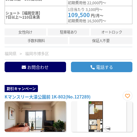
初期費用他 22,000円～
1日当たり 3,100円～
ショート【福岡空港】
109,500
円/月～
7日以上～210日未満
初期費用他 16,500円～
女性向け
駐車場あり
オートロック
手数料無料
保証人不要
福岡県
福岡市博多区
お問合わせ
電話する
割引キャンペーン
Kマンスリー大濠公園前 1K-802(No.127289)
お気
に入
り登
録