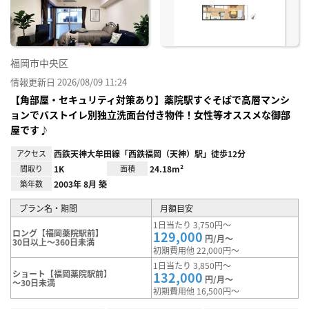
り登
録
福岡市中央区
情報更新日 2026/08/09 11:24
【角部屋・セキュリティ対策あり】薬院駅すぐそばで高層マンシ
ョンでバストイレ別独立洗面台付き物件！女性等オススメな御部
屋です♪
アクセス
西鉄天神大牟田線「西鉄福岡（天神）駅」徒歩12分
間取り
1K
面積
24.18m²
築年数
2003年 8月 築
プラン名・期間
月額目安
1日当たり 3,750円～
ロング【福岡薬院駅前】
129,000
円/月～
30日以上～360日未満
初期費用他 22,000円～
1日当たり 3,850円～
ショート【福岡薬院駅前】
132,000
円/月～
～30日未満
初期費用他 16,500円～