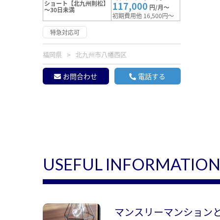
ショート【北九州則松】
117,000
円/月～
～30日未満
初期費用他 16,500円～
特急対応可
福岡県
北九州市八幡西区
お問合わせ
電話する
USEFUL INFORMATIO
マンスリーマンション