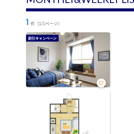
1
件（1/1ページ）
割引キャンペーン
お気
に入
り登
録