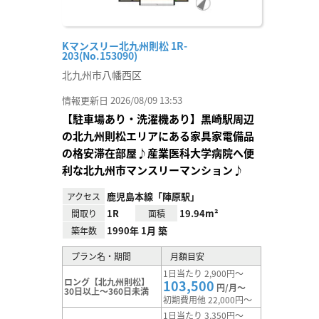
Kマンスリー北九州則松 1R-
203(No.153090)
北九州市八幡西区
情報更新日 2026/08/09 13:53
【駐車場あり・洗濯機あり】黒崎駅周辺
の北九州則松エリアにある家具家電備品
の格安滞在部屋♪産業医科大学病院へ便
利な北九州市マンスリーマンション♪
鹿児島本線「陣原駅」
アクセス
1R
19.94m²
間取り
面積
1990年 1月 築
築年数
プラン名・期間
月額目安
1日当たり 2,900円～
ロング【北九州則松】
103,500
円/月～
30日以上～360日未満
初期費用他 22,000円～
1日当たり 3,350円～