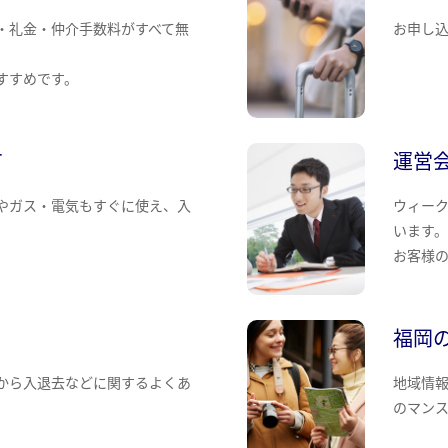
・礼金・仲介手数料がすべて無
お申し
すすめです。
て
運営
やガス・電気もすぐに使え、入
ウィー
います
お客様
福岡
から入退去などに関するよくあ
地域情
のマン