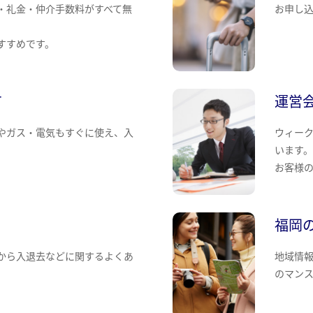
・礼金・仲介手数料がすべて無
お申し
すすめです。
て
運営
やガス・電気もすぐに使え、入
ウィー
います
お客様
福岡
から入退去などに関するよくあ
地域情
のマン