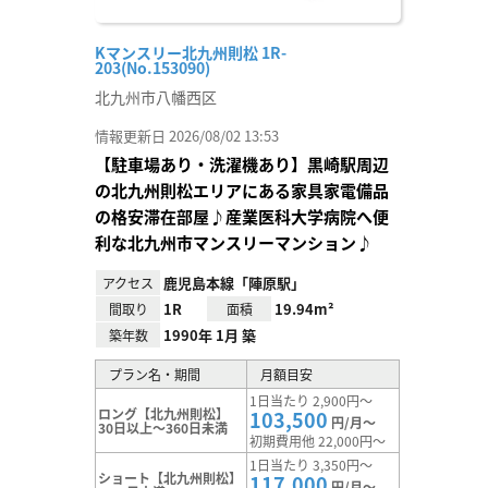
Kマンスリー北九州則松 1R-
203(No.153090)
北九州市八幡西区
情報更新日 2026/08/02 13:53
【駐車場あり・洗濯機あり】黒崎駅周辺
の北九州則松エリアにある家具家電備品
の格安滞在部屋♪産業医科大学病院へ便
利な北九州市マンスリーマンション♪
鹿児島本線「陣原駅」
アクセス
1R
19.94m²
間取り
面積
1990年 1月 築
築年数
プラン名・期間
月額目安
1日当たり 2,900円～
ロング【北九州則松】
103,500
円/月～
30日以上～360日未満
初期費用他 22,000円～
1日当たり 3,350円～
ショート【北九州則松】
117,000
円/月～