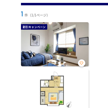
1
件（1/1ページ）
割引キャンペーン
お気
に入
り登
録