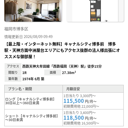
り登
録
福岡市博多区
情報更新日 2026/08/09 09:49
【最上階・インターネット無料】キャナルシティ博多前 博多
駅・天神方面中洲屋台エリアにもアクセス抜群の法人様出張にオ
ススメな御部屋！
アクセス
西鉄天神大牟田線「西鉄福岡（天神）駅」徒歩15分
間取り
1R
面積
27.38m²
築年数
1974年 6月 築
プラン名・期間
月額目安
1日当たり 3,300円～
ロング【キャナルシティ博多前】
115,500
円/月～
30日以上～360日未満
初期費用他 22,000円～
1日当たり 3,400円～
ショート【キャナルシティ博多前】
118,500
円/月～
～30日未満
初期費用他 16,500円～