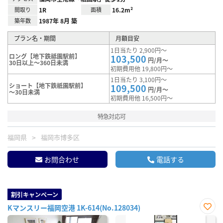
間取り
1R
面積
16.2m²
築年数
1987年 8月 築
プラン名・期間
月額目安
1日当たり 2,900円～
ロング【地下鉄祗園駅前】
103,500
円/月～
30日以上～360日未満
初期費用他 19,800円～
1日当たり 3,100円～
ショート【地下鉄祇園駅前】
109,500
円/月～
～30日未満
初期費用他 16,500円～
特急対応可
福岡県
福岡市博多区
お問合わせ
電話する
割引キャンペーン
Kマンスリー福岡空港 1K-614(No.128034)
お気