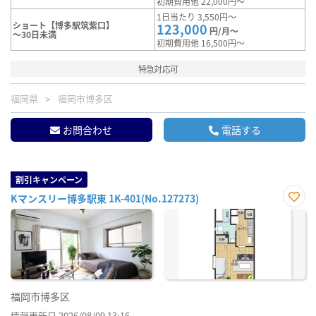
初期費用他 22,000円～
1日当たり 3,550円～
ショート【博多駅筑紫口】
123,000
円/月～
～30日未満
初期費用他 16,500円～
特急対応可
福岡県
福岡市博多区
お問合わせ
電話する
割引キャンペーン
Kマンスリー博多駅東 1K-401(No.127273)
お気
に入
り登
録
福岡市博多区
情報更新日 2026/08/09 13:16