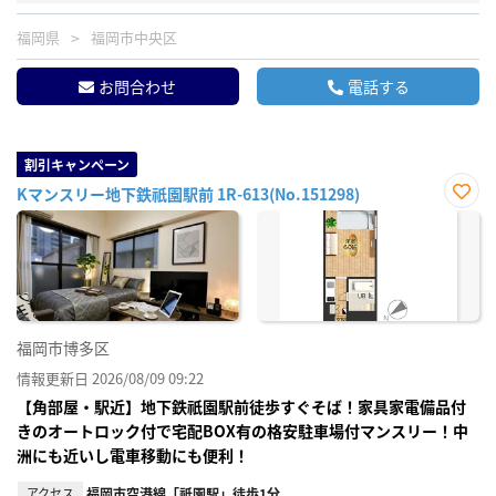
福岡県
福岡市中央区
お問合わせ
電話する
割引キャンペーン
Kマンスリー地下鉄祇園駅前 1R-613(No.151298)
お気
に入
り登
録
福岡市博多区
情報更新日 2026/08/09 09:22
【角部屋・駅近】地下鉄祇園駅前徒歩すぐそば！家具家電備品付
きのオートロック付で宅配BOX有の格安駐車場付マンスリー！中
洲にも近いし電車移動にも便利！
アクセス
福岡市空港線「祇園駅」徒歩1分