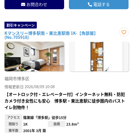
お問合わせ
電話する
割引キャンペーン
Kマンスリー博多駅南・東比恵駅南 1K-【角部屋】
(No.705918)
お気
に入
り登
録
福岡市博多区
情報更新日 2026/08/09 10:08
【オートロック付・エレベーター付】インターネット無料・防犯
カメラ付き女性にも安心 博多駅・東比恵駅に徒歩圏内のバスト
イレ別物件！
アクセス
篠栗線「博多駅」徒歩15分
間取り
1K
面積
23.8m²
築年数
2001年 3月 築