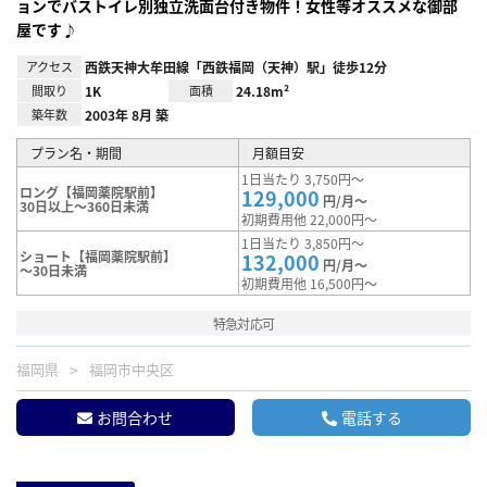
ョンでバストイレ別独立洗面台付き物件！女性等オススメな御部
屋です♪
アクセス
西鉄天神大牟田線「西鉄福岡（天神）駅」徒歩12分
間取り
1K
面積
24.18m²
築年数
2003年 8月 築
プラン名・期間
月額目安
1日当たり 3,750円～
ロング【福岡薬院駅前】
129,000
円/月～
30日以上～360日未満
初期費用他 22,000円～
1日当たり 3,850円～
ショート【福岡薬院駅前】
132,000
円/月～
～30日未満
初期費用他 16,500円～
特急対応可
福岡県
福岡市中央区
お問合わせ
電話する