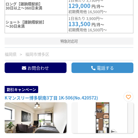
1日当たり 3,750円～
ロング【雑餉隈駅前】
129,000
円/月～
30日以上～360日未満
初期費用他 16,500円～
1日当たり 3,900円～
ショート【雑餉隈駅前】
133,500
円/月～
～30日未満
初期費用他 16,500円～
特急対応可
福岡県
福岡市博多区
お問合わせ
電話する
割引キャンペーン
Kマンスリー博多駅南3丁目 1K-506(No.420572)
お気
に入
り登
録