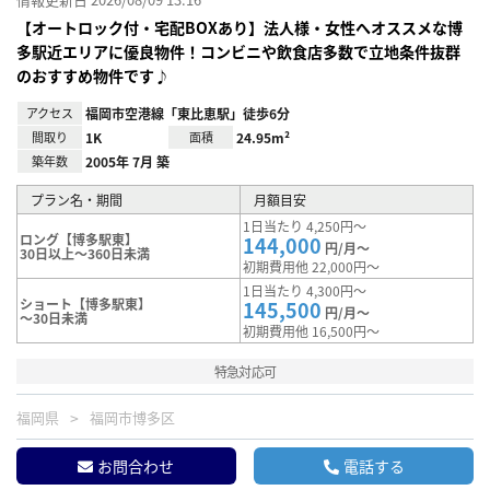
【オートロック付・宅配BOXあり】法人様・女性へオススメな博
多駅近エリアに優良物件！コンビニや飲食店多数で立地条件抜群
のおすすめ物件です♪
アクセス
福岡市空港線「東比恵駅」徒歩6分
間取り
1K
面積
24.95m²
築年数
2005年 7月 築
プラン名・期間
月額目安
1日当たり 4,250円～
ロング【博多駅東】
144,000
円/月～
30日以上～360日未満
初期費用他 22,000円～
1日当たり 4,300円～
ショート【博多駅東】
145,500
円/月～
～30日未満
初期費用他 16,500円～
特急対応可
福岡県
福岡市博多区
お問合わせ
電話する