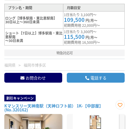
プラン名・期間
月額目安
1日当たり 3,100円～
ロング【博多駅南・東比恵駅南】
109,500
円/月～
30日以上～360日未満
初期費用他 22,000円～
1日当たり 3,300円～
ショート【7日以上】博多駅南・東比
115,500
恵駅南
円/月～
～30日未満
初期費用他 16,500円～
特急対応可
福岡県
福岡市博多区
お問合わせ
電話する
割引キャンペーン
Kマンスリー天神南駅（天神ロフト前） 1K-【中部屋】
(No.320162)
お気
に入
り登
録