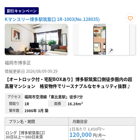
割引キャンペーン
Kマンスリー博多駅筑紫口 1R-1003(No.128035)
お気
に入
り登
録
福岡市博多区
情報更新日 2026/08/09 09:29
【オートロック付・宅配BOXあり】博多駅筑紫口側徒歩圏内の超
高層マンション 格安物件でリースナブルなセキュリティ抜群♪
アクセス
福岡市空港線「東比恵駅」徒歩7分
間取り
1R
面積
16.24m²
築年数
1986年 3月 築
プラン名・期間
月額目安
1日当たり 3,450円～
ロング【博多駅筑紫口】
120,000
円/月～
30日以上～360日未満