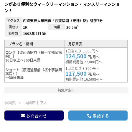
ンがあり便利なウィークリーマンション・マンスリーマンショ
ン！
アクセス
西鉄天神大牟田線「西鉄福岡（天神）駅」徒歩7分
間取り
1R
面積
20.3m²
築年数
1992年 1月 築
プラン名・期間
月額目安
1日当たり 3,600円～
ロング【渡辺通駅前（桜十字福岡病
124,500
院）】
円/月～
30日以上～360日未満
初期費用他 22,000円～
1日当たり 3,700円～
ショート【渡辺通駅前（桜十字福岡
127,500
病院）】
円/月～
～30日未満
初期費用他 16,500円～
特急対応可
福岡県
福岡市中央区
お問合わせ
電話する