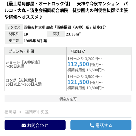
【最上階角部屋・オートロック付】 天神や今泉マンション パ
ルコ・大丸・済生会福岡総合病院 徒歩圏内の利便性抜群で出張
や研修へオススメ♪
アクセス
西鉄天神大牟田線「西鉄福岡（天神）駅」徒歩8分
間取り
1K
面積
23.38m²
築年数
1985年 8月 築
プラン名・期間
月額目安
1日当たり 3,200円～
ショート【天神駅南】
112,500
円/月～
～30日未満
初期費用他 16,500円～
1日当たり 3,500円～
ロング【天神駅南】
121,500
円/月～
30日以上～360日未満
初期費用他 19,800円～
特急対応可
福岡県
福岡市中央区
お問合わせ
電話する