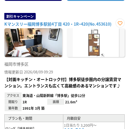
割引キャンペーン
Kマンスリー福岡博多駅前4丁目 420・1Rｰ420(No.453610)
お気
に入
り登
録
福岡市博多区
情報更新日 2026/08/09 09:29
【対面キッチン・オートロック付】博多駅徒歩圏内の分譲賃貸マ
ンション。エントランスも広くて高級感のあるマンションです♪
アクセス
東海道・山陽新幹線「博多駅」徒歩12分
間取り
1R
面積
21.6m²
築年数
1991年 3月 築
プラン名・期間
月額目安
1日当たり 3,200円～
ロング【博多駅前】