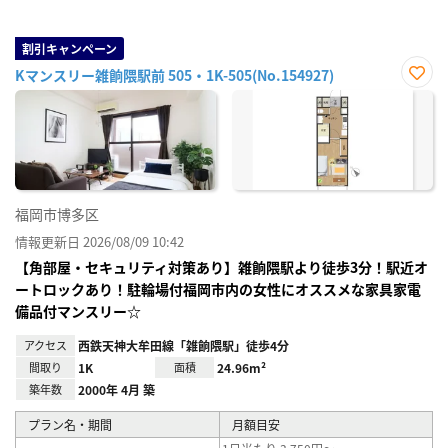
割引キャンペーン
Kマンスリー雑餉隈駅前 505・1K-505(No.154927)
お気
に入
り登
録
福岡市博多区
情報更新日 2026/08/09 10:42
【角部屋・セキュリティ対策あり】雑餉隈駅より徒歩3分！駅近オ
ートロックあり！駐輪場付福岡市内の女性にオススメな家具家電
備品付マンスリー☆
アクセス
西鉄天神大牟田線「雑餉隈駅」徒歩4分
間取り
1K
面積
24.96m²
築年数
2000年 4月 築
プラン名・期間
月額目安