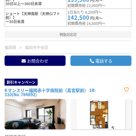
円/月～
30日以上～360日未満
初期費用他 22,000円～
1日当たり 4,200円～
ショート【天神南駅（天神ロフト
142,500
前）】
円/月～
～30日未満
初期費用他 16,500円～
特急対応可
福岡県
福岡市中央区
お問合わせ
電話する
割引キャンペーン
Kマンスリー福岡赤十字病院前（高宮駅前） 1R-
310(No.784892)
お気
に入
り登
録