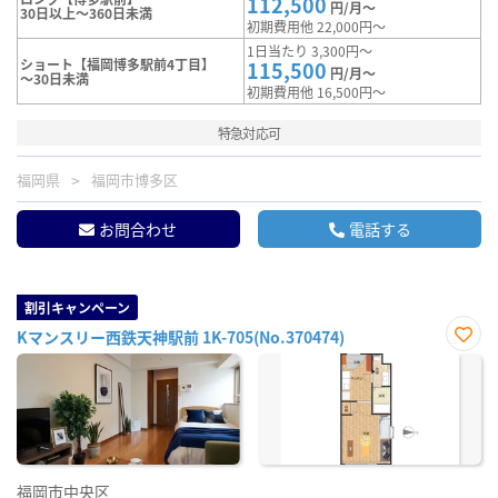
112,500
円/月～
30日以上～360日未満
初期費用他 22,000円～
1日当たり 3,300円～
ショート【福岡博多駅前4丁目】
115,500
円/月～
～30日未満
初期費用他 16,500円～
特急対応可
福岡県
福岡市博多区
お問合わせ
電話する
割引キャンペーン
Kマンスリー西鉄天神駅前 1K-705(No.370474)
お気
に入
り登
録
福岡市中央区