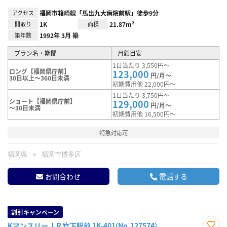
アクセス
福岡市箱崎線「馬出九大病院前駅」徒歩9分
間取り
1K
面積
21.87m²
築年数
1992年 3月 築
プラン名・期間
月額目安
1日当たり 3,550円～
ロング【福岡県庁前】
123,000
円/月～
30日以上～360日未満
初期費用他 22,000円～
1日当たり 3,750円～
ショート【福岡県庁前】
129,000
円/月～
～30日未満
初期費用他 16,500円～
特急対応可
福岡県
福岡市博多区
お問合わせ
電話する
割引キャンペーン
KマンスリーＪＲ竹下駅前 1K-401(No.127574)