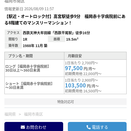
福岡市南区
情報更新日 2026/08/09 11:57
【駅近・オートロック付】高宮駅徒歩9分 福岡赤十字病院前にあ
る8階建てのマンスリーマンション！
アクセス
西鉄天神大牟田線「西鉄平尾駅」徒歩16分
間取り
1R
面積
19.5m²
築年数
1988年 11月 築
プラン名・期間
月額目安
1日当たり 2,700円～
ロング【福岡赤十字病院前】
97,500
円/月～
30日以上～360日未満
初期費用他 22,000円～
1日当たり 2,900円～
ショート【福岡赤十字病院前】
103,500
円/月～
～30日未満
初期費用他 16,500円～
特急対応可
福岡県
福岡市南区
お問合わせ
電話する