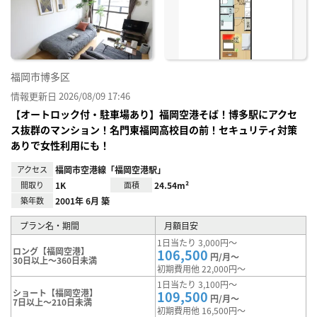
に入
り登
録
福岡市博多区
情報更新日 2026/08/09 17:46
【オートロック付・駐車場あり】福岡空港そば！博多駅にアクセ
ス抜群のマンション！名門東福岡高校目の前！セキュリティ対策
ありで女性利用にも！
アクセス
福岡市空港線「福岡空港駅」
間取り
1K
面積
24.54m²
築年数
2001年 6月 築
プラン名・期間
月額目安
1日当たり 3,000円～
ロング【福岡空港】
106,500
円/月～
30日以上～360日未満
初期費用他 22,000円～
1日当たり 3,100円～
ショート【福岡空港】
109,500
円/月～
7日以上～210日未満
初期費用他 16,500円～