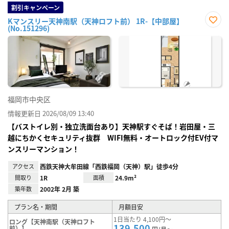
割引キャンペーン
Kマンスリー天神南駅（天神ロフト前） 1R-【中部屋】
(No.151296)
お気
に入
り登
録
福岡市中央区
情報更新日 2026/08/09 13:40
【バストイレ別・独立洗面台あり】天神駅すぐそば！岩田屋・三
越にちかくセキュリティ抜群 WIFI無料・オートロック付EV付マ
ンスリーマンション！
アクセス
西鉄天神大牟田線「西鉄福岡（天神）駅」徒歩4分
間取り
1R
面積
24.9m²
築年数
2002年 2月 築
プラン名・期間
月額目安
1日当たり 4,100円～
ロング【天神南駅（天神ロフト
139,500
前）】