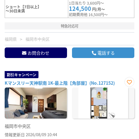
1日当たり 3,600円～
ショート【7日以上】
124,500
円/月～
～30日未満
初期費用他 16,500円～
特急対応可
福岡県
福岡市中央区
お問合わせ
電話する
割引キャンペーン
Kマンスリー天神駅南 1K-最上階【角部屋】(No.127152)
お気
に入
り登
録
福岡市中央区
情報更新日 2026/08/09 10:44