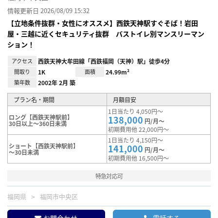
情報更新日 2026/08/09 15:32
【立地条件抜群・女性にオススメ】西鉄天神駅すぐそば！岩田
屋・三越に近くセキュリティ抜群 バストイレ別マンスリーマン
ション！
アクセス
西鉄天神大牟田線「西鉄福岡（天神）駅」徒歩4分
間取り
1K
面積
24.99m²
築年数
2002年 2月 築
プラン名・期間
月額目安
1日当たり 4,050円～
ロング【西鉄天神駅前】
138,000
円/月～
30日以上～360日未満
初期費用他 22,000円～
1日当たり 4,150円～
ショート【西鉄天神駅前】
141,000
円/月～
～30日未満
初期費用他 16,500円～
特急対応可
福岡県
福岡市中央区
お問合わせ
電話する