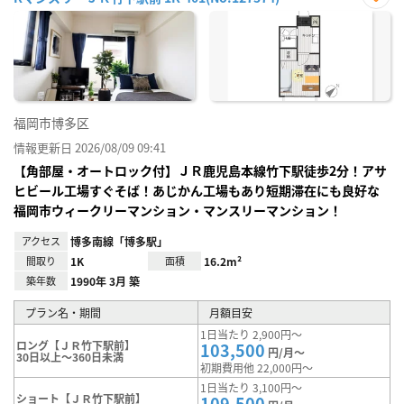
お気
に入
り登
録
福岡市博多区
情報更新日 2026/08/09 09:41
【角部屋・オートロック付】ＪＲ鹿児島本線竹下駅徒歩2分！アサ
ヒビール工場すぐそば！あじかん工場もあり短期滞在にも良好な
福岡市ウィークリーマンション・マンスリーマンション！
アクセス
博多南線「博多駅」
間取り
1K
面積
16.2m²
築年数
1990年 3月 築
プラン名・期間
月額目安
1日当たり 2,900円～
ロング【ＪＲ竹下駅前】
103,500
円/月～
30日以上～360日未満
初期費用他 22,000円～
1日当たり 3,100円～
ショート【ＪＲ竹下駅前】
109,500