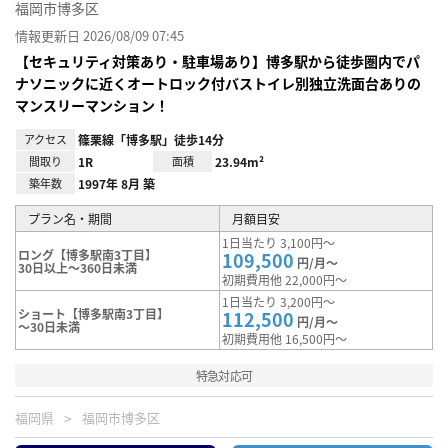
福岡市博多区
情報更新日 2026/08/09 07:45
【セキュリティ対策あり・駐車場あり】博多駅から徒歩圏内でパ
ナソニックに近くオートロック付バストイレ別独立洗面台ありの
マンスリーマンション！
アクセス
篠栗線「博多駅」徒歩14分
間取り
1R
面積
23.94m²
築年数
1997年 8月 築
プラン名・期間
月額目安
1日当たり 3,100円～
ロング【博多駅南3丁目】
109,500
円/月～
30日以上～360日未満
初期費用他 22,000円～
1日当たり 3,200円～
ショート【博多駅南3丁目】
112,500
円/月～
～30日未満
初期費用他 16,500円～
特急対応可
福岡県
福岡市博多区