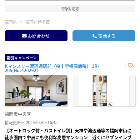
特急対応可
福岡県
福岡市博多区
お問合わせ
電話する
割引キャンペーン
Kマンスリー渡辺通駅前（桜十字福岡病院） 1R-
205(No.420292)
お気
に入
り登
録
福岡市中央区
情報更新日 2026/08/09 16:45
【オートロック付・バストイレ別】天神や渡辺通等の福岡市街に
徒歩圏内で中洲にも便利な高層マンション！近くにセブンイレブ