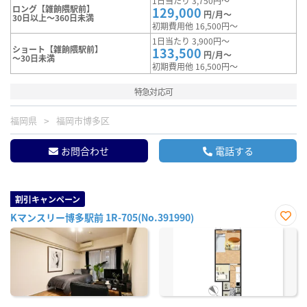
1日当たり 3,750円～
ロング【雑餉隈駅前】
129,000
円/月～
30日以上～360日未満
初期費用他 16,500円～
1日当たり 3,900円～
ショート【雑餉隈駅前】
133,500
円/月～
～30日未満
初期費用他 16,500円～
特急対応可
福岡県
福岡市博多区
お問合わせ
電話する
割引キャンペーン
Kマンスリー博多駅前 1R-705(No.391990)
お気
に入
り登
録