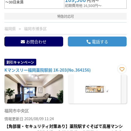
円/月～
～30日未満
初期費用他 16,500円～
特急対応可
福岡県
福岡市博多区
お問合わせ
電話する
割引キャンペーン
Kマンスリー福岡薬院駅前 1K-203(No.364156)
お気
に入
り登
録
福岡市中央区
情報更新日 2026/08/09 11:24
【角部屋・セキュリティ対策あり】薬院駅すぐそばで高層マンシ