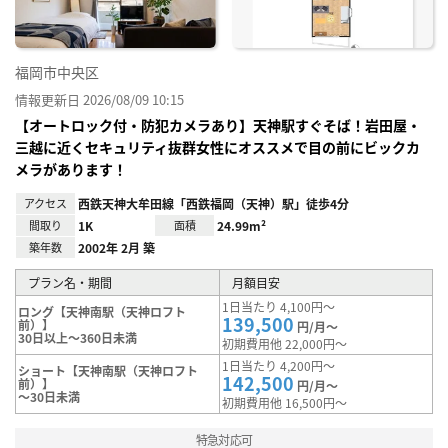
福岡市中央区
情報更新日 2026/08/09 10:15
【オートロック付・防犯カメラあり】天神駅すぐそば！岩田屋・
三越に近くセキュリティ抜群女性にオススメで目の前にビックカ
メラがあります！
アクセス
西鉄天神大牟田線「西鉄福岡（天神）駅」徒歩4分
間取り
1K
面積
24.99m²
築年数
2002年 2月 築
プラン名・期間
月額目安
1日当たり 4,100円～
ロング【天神南駅（天神ロフト
139,500
前）】
円/月～
30日以上～360日未満
初期費用他 22,000円～
1日当たり 4,200円～
ショート【天神南駅（天神ロフト
142,500
前）】
円/月～
～30日未満
初期費用他 16,500円～
特急対応可