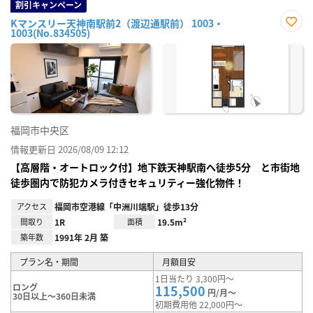
割引キャンペーン
Kマンスリー天神南駅前2（渡辺通駅前） 1003・
1003(No.834505)
お気
に入
り登
録
福岡市中央区
情報更新日 2026/08/09 12:12
【高層階・オートロック付】地下鉄天神駅南へ徒歩5分 と市街地
徒歩圏内で防犯カメラ付きセキュリティー強化物件！
アクセス
福岡市空港線「中洲川端駅」徒歩13分
間取り
1R
面積
19.5m²
築年数
1991年 2月 築
プラン名・期間
月額目安
1日当たり 3,300円～
ロング
115,500
円/月～
30日以上～360日未満
初期費用他 22,000円～