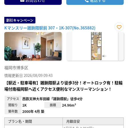
割引キャンペーン
Kマンスリー雑餉隈駅前 307・1K-307(No.365882)
お気
に入
り登
録
福岡市博多区
情報更新日 2026/08/09 09:43
【駅近・駐車場有】雑餉隈駅より徒歩3分！オートロック有！駐輪
場付南福岡駅へ近くアクセス便利なマンスリーマンション！
アクセス
西鉄天神大牟田線「雑餉隈駅」徒歩4分
間取り
1K
面積
24.96m²
築年数
2000年 4月 築
プラン名・期間
月額目安