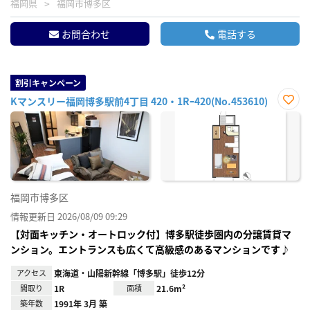
福岡県
福岡市博多区
お問合わせ
電話する
割引キャンペーン
Kマンスリー福岡博多駅前4丁目 420・1Rｰ420(No.453610)
お気
に入
り登
録
福岡市博多区
情報更新日 2026/08/09 09:29
【対面キッチン・オートロック付】博多駅徒歩圏内の分譲賃貸マ
ンション。エントランスも広くて高級感のあるマンションです♪
アクセス
東海道・山陽新幹線「博多駅」徒歩12分
間取り
1R
面積
21.6m²
築年数
1991年 3月 築