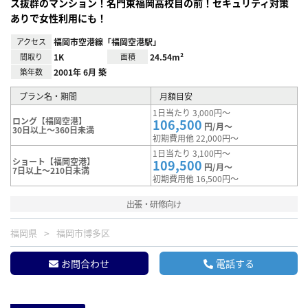
ス抜群のマンション！名門東福岡高校目の前！セキュリティ対策
ありで女性利用にも！
アクセス
福岡市空港線「福岡空港駅」
間取り
1K
面積
24.54m²
築年数
2001年 6月 築
プラン名・期間
月額目安
1日当たり 3,000円～
ロング【福岡空港】
106,500
円/月～
30日以上～360日未満
初期費用他 22,000円～
1日当たり 3,100円～
ショート【福岡空港】
109,500
円/月～
7日以上～210日未満
初期費用他 16,500円～
出張・研修向け
福岡県
福岡市博多区
お問合わせ
電話する