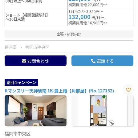
30日以上～360日未満
初期費用他 22,000円～
1日当たり 3,850円～
ショート【福岡薬院駅前】
132,000
円/月～
～30日未満
初期費用他 16,500円～
出張・研修向け
福岡県
福岡市中央区
お問合わせ
電話する
割引キャンペーン
Kマンスリー天神駅南 1K-最上階【角部屋】(No.127152)
お気
に入
り登
録
福岡市中央区