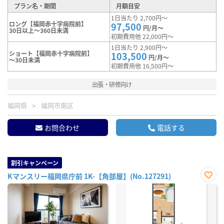
プラン名・期間
月額目安
1日当たり 2,700円～
ロング【福岡赤十字病院前】
97,500
円/月～
30日以上～360日未満
初期費用他 22,000円～
1日当たり 2,900円～
ショート【福岡赤十字病院前】
103,500
円/月～
～30日未満
初期費用他 16,500円～
出張・研修向け
福岡県
福岡市南区
お問合わせ
電話する
割引キャンペーン
Kマンスリー福岡県庁前 1K-【角部屋】(No.127291)
お気
に入
り登
録