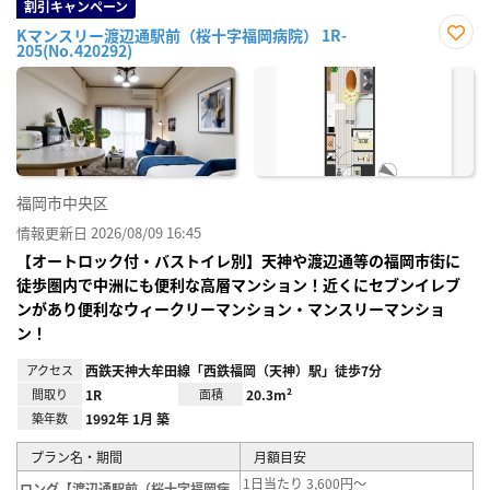
割引キャンペーン
Kマンスリー渡辺通駅前（桜十字福岡病院） 1R-
205(No.420292)
お気
に入
り登
録
福岡市中央区
情報更新日 2026/08/09 16:45
【オートロック付・バストイレ別】天神や渡辺通等の福岡市街に
徒歩圏内で中洲にも便利な高層マンション！近くにセブンイレブ
ンがあり便利なウィークリーマンション・マンスリーマンショ
ン！
アクセス
西鉄天神大牟田線「西鉄福岡（天神）駅」徒歩7分
間取り
1R
面積
20.3m²
築年数
1992年 1月 築
プラン名・期間
月額目安
1日当たり 3,600円～
ロング【渡辺通駅前（桜十字福岡病