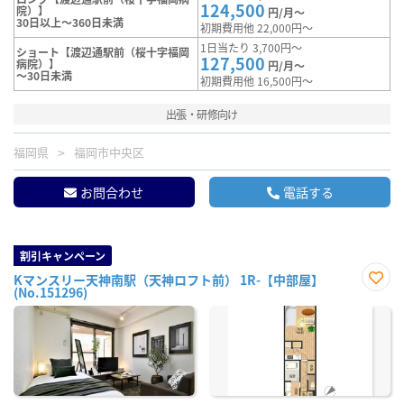
124,500
院）】
円/月～
30日以上～360日未満
初期費用他 22,000円～
1日当たり 3,700円～
ショート【渡辺通駅前（桜十字福岡
127,500
病院）】
円/月～
～30日未満
初期費用他 16,500円～
出張・研修向け
福岡県
福岡市中央区
お問合わせ
電話する
割引キャンペーン
Kマンスリー天神南駅（天神ロフト前） 1R-【中部屋】
(No.151296)
お気
に入
り登
録