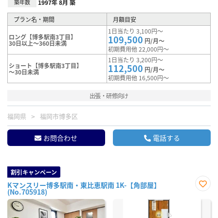
築年数
1997年 8月 築
プラン名・期間
月額目安
1日当たり 3,100円～
ロング【博多駅南3丁目】
109,500
円/月～
30日以上～360日未満
初期費用他 22,000円～
1日当たり 3,200円～
ショート【博多駅南3丁目】
112,500
円/月～
～30日未満
初期費用他 16,500円～
出張・研修向け
福岡県
福岡市博多区
お問合わせ
電話する
割引キャンペーン
Kマンスリー博多駅南・東比恵駅南 1K-【角部屋】
(No.705918)
お気
に入
り登
録