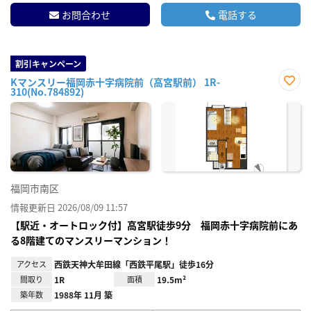
お問合わせ
電話する
割引キャンペーン
Kマンスリー福岡赤十字病院前（高宮駅前） 1R-
310(No.784892)
お気
に入
り登
録
福岡市南区
情報更新日 2026/08/09 11:57
【駅近・オートロック付】高宮駅徒歩9分 福岡赤十字病院前にあ
る8階建てのマンスリーマンション！
アクセス
西鉄天神大牟田線「西鉄平尾駅」徒歩16分
間取り
1R
面積
19.5m²
築年数
1988年 11月 築