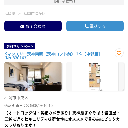
出張・研修向け
福岡県
福岡市博多区
お問合わせ
電話する
割引キャンペーン
Kマンスリー天神南駅（天神ロフト前） 1K-【中部屋】
(No.320162)
お気
に入
り登
録
福岡市中央区
情報更新日 2026/08/09 10:15
【オートロック付・防犯カメラあり】天神駅すぐそば！岩田屋・
三越に近くセキュリティ抜群女性にオススメで目の前にビックカ
メラがあります！