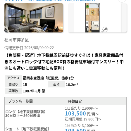
お気
に入
り登
録
福岡市博多区
情報更新日 2026/08/09 09:22
【角部屋・駅近】地下鉄祇園駅前徒歩すぐそば！家具家電備品付
きのオートロック付で宅配BOX有の格安駐車場付マンスリー！中
洲にも近いし電車移動にも便利！
アクセス
福岡市空港線「祇園駅」徒歩1分
間取り
1R
面積
16.2m²
築年数
1987年 8月 築
プラン名・期間
月額目安
1日当たり 2,900円～
ロング【地下鉄祗園駅前】
103,500
円/月～
30日以上～360日未満
初期費用他 19,800円～
1日当たり 3,100円～
ショート【地下鉄祇園駅前】
109,500