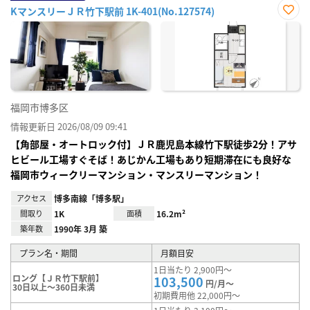
KマンスリーＪＲ竹下駅前 1K-401(No.127574)
お気
に入
り登
録
福岡市博多区
情報更新日 2026/08/09 09:41
【角部屋・オートロック付】ＪＲ鹿児島本線竹下駅徒歩2分！アサ
ヒビール工場すぐそば！あじかん工場もあり短期滞在にも良好な
福岡市ウィークリーマンション・マンスリーマンション！
アクセス
博多南線「博多駅」
間取り
1K
面積
16.2m²
築年数
1990年 3月 築
プラン名・期間
月額目安
1日当たり 2,900円～
ロング【ＪＲ竹下駅前】
103,500
円/月～
30日以上～360日未満
初期費用他 22,000円～