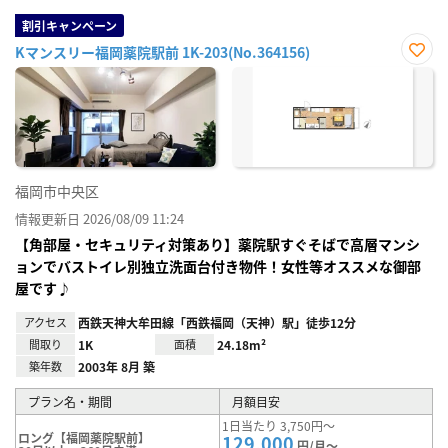
割引キャンペーン
Kマンスリー福岡薬院駅前 1K-203(No.364156)
お気
に入
り登
録
福岡市中央区
情報更新日 2026/08/09 11:24
【角部屋・セキュリティ対策あり】薬院駅すぐそばで高層マンシ
ョンでバストイレ別独立洗面台付き物件！女性等オススメな御部
屋です♪
アクセス
西鉄天神大牟田線「西鉄福岡（天神）駅」徒歩12分
間取り
1K
面積
24.18m²
築年数
2003年 8月 築
プラン名・期間
月額目安
1日当たり 3,750円～
ロング【福岡薬院駅前】
129,000
円/月～