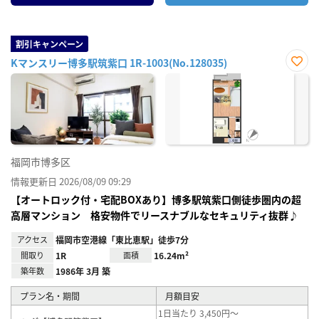
割引キャンペーン
Kマンスリー博多駅筑紫口 1R-1003(No.128035)
お気
に入
り登
録
福岡市博多区
情報更新日 2026/08/09 09:29
【オートロック付・宅配BOXあり】博多駅筑紫口側徒歩圏内の超
高層マンション 格安物件でリースナブルなセキュリティ抜群♪
アクセス
福岡市空港線「東比恵駅」徒歩7分
間取り
1R
面積
16.24m²
築年数
1986年 3月 築
プラン名・期間
月額目安
1日当たり 3,450円～