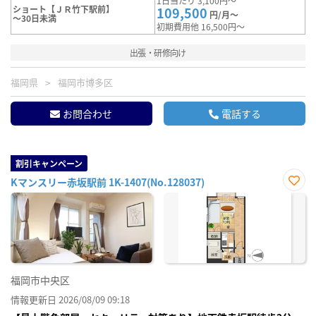
1日当たり 3,100円～
ショート【ＪＲ竹下駅前】
109,500
円/月～
～30日未満
初期費用他 16,500円～
出張・研修向け
福岡県
福岡市博多区
お問合わせ
電話する
割引キャンペーン
Kマンスリー赤坂駅前 1K-1407(No.128037)
お気
に入
り登
録
福岡市中央区
情報更新日 2026/08/09 09:18