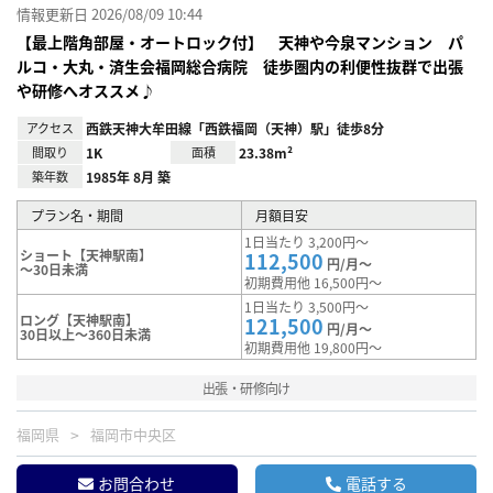
情報更新日 2026/08/09 10:44
【最上階角部屋・オートロック付】 天神や今泉マンション パ
ルコ・大丸・済生会福岡総合病院 徒歩圏内の利便性抜群で出張
や研修へオススメ♪
アクセス
西鉄天神大牟田線「西鉄福岡（天神）駅」徒歩8分
間取り
1K
面積
23.38m²
築年数
1985年 8月 築
プラン名・期間
月額目安
1日当たり 3,200円～
ショート【天神駅南】
112,500
円/月～
～30日未満
初期費用他 16,500円～
1日当たり 3,500円～
ロング【天神駅南】
121,500
円/月～
30日以上～360日未満
初期費用他 19,800円～
出張・研修向け
福岡県
福岡市中央区
お問合わせ
電話する