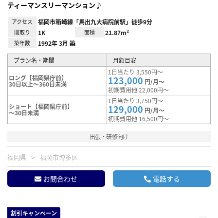
ティーマンスリーマンション♪
アクセス
福岡市箱崎線「馬出九大病院前駅」徒歩9分
間取り
1K
面積
21.87m²
築年数
1992年 3月 築
プラン名・期間
月額目安
1日当たり 3,550円～
ロング【福岡県庁前】
123,000
円/月～
30日以上～360日未満
初期費用他 22,000円～
1日当たり 3,750円～
ショート【福岡県庁前】
129,000
円/月～
～30日未満
初期費用他 16,500円～
出張・研修向け
福岡県
福岡市博多区
お問合わせ
電話する
割引キャンペーン