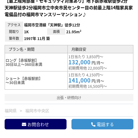
【最上階角部屋・セキュリティ対策あり】地下鉄赤坂駅徒歩2分
天神駅徒歩2分福岡市立中央市民センター目の前最上階14階家具家
電備品付の福岡市マンスリーマンション♪
アクセス
福岡市空港線「天神駅」徒歩12分
間取り
1K
面積
21.95m²
築年数
1997年 11月 築
プラン名・期間
月額目安
1日当たり 3,850円～
ロング【赤坂駅前】
132,000
円/月～
30日以上～360日未満
初期費用他 22,000円～
1日当たり 4,150円～
ショート【赤坂駅前】
141,000
円/月～
～30日未満
初期費用他 16,500円～
出張・研修向け
福岡県
福岡市中央区
お問合わせ
電話する