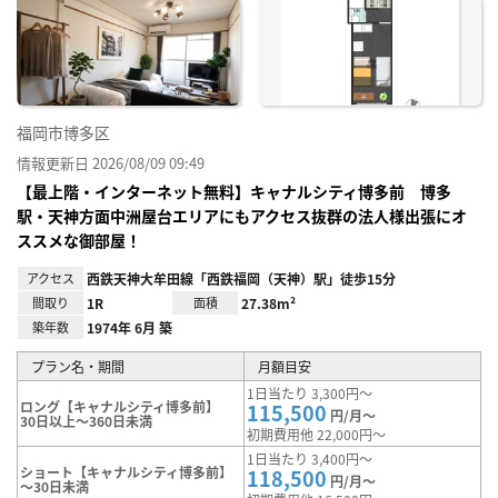
お気
に入
り登
録
福岡市博多区
情報更新日 2026/08/09 09:49
【最上階・インターネット無料】キャナルシティ博多前 博多
駅・天神方面中洲屋台エリアにもアクセス抜群の法人様出張にオ
ススメな御部屋！
アクセス
西鉄天神大牟田線「西鉄福岡（天神）駅」徒歩15分
間取り
1R
面積
27.38m²
築年数
1974年 6月 築
プラン名・期間
月額目安
1日当たり 3,300円～
ロング【キャナルシティ博多前】
115,500
円/月～
30日以上～360日未満
初期費用他 22,000円～
1日当たり 3,400円～
ショート【キャナルシティ博多前】
118,500
円/月～
～30日未満