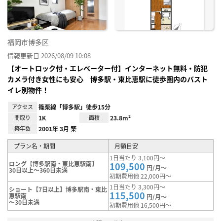
福岡市博多区
情報更新日 2026/08/09 10:08
【オートロック付・エレベーター付】インターネット無料・防犯
カメラ付き女性にも安心 博多駅・東比恵駅に徒歩圏内のバスト
イレ別物件！
アクセス
篠栗線「博多駅」徒歩15分
間取り
1K
面積
23.8m²
築年数
2001年 3月 築
プラン名・期間
月額目安
1日当たり 3,100円～
ロング【博多駅南・東比恵駅南】
109,500
円/月～
30日以上～360日未満
初期費用他 22,000円～
1日当たり 3,300円～
ショート【7日以上】博多駅南・東比
115,500
恵駅南
円/月～
～30日未満
初期費用他 16,500円～