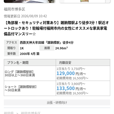
福岡市博多区
情報更新日 2026/08/09 10:42
【角部屋・セキュリティ対策あり】雑餉隈駅より徒歩3分！駅近オ
ートロックあり！駐輪場付福岡市内の女性にオススメな家具家電
備品付マンスリー☆
アクセス
西鉄天神大牟田線「雑餉隈駅」徒歩4分
間取り
1K
面積
24.96m²
築年数
2000年 4月 築
プラン名・期間
月額目安
1日当たり 3,750円～
ロング【雑餉隈駅前】
129,000
円/月～
30日以上～360日未満
初期費用他 16,500円～
1日当たり 3,900円～
ショート【雑餉隈駅前】
133,500
円/月～
～30日未満
初期費用他 16,500円～
出張・研修向け
福岡県
福岡市博多区