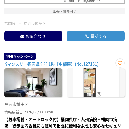
初期費用他 16,500円～
出張・研修向け
福岡県
福岡市博多区
お問合わせ
電話する
割引キャンペーン
Kマンスリー福岡県庁前 1K-【中部屋】(No.127151)
お気
に入
り登
録
福岡市博多区
情報更新日 2026/08/09 09:50
【駐車場付・オートロック付】福岡県庁・九州病院・福岡市病
院 徒歩圏内香椎にも便利で出張に便利な女性も安心なセキュリ