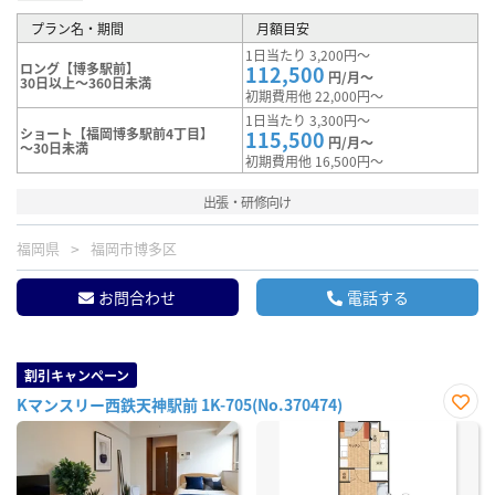
プラン名・期間
月額目安
1日当たり 3,200円～
ロング【博多駅前】
112,500
円/月～
30日以上～360日未満
初期費用他 22,000円～
1日当たり 3,300円～
ショート【福岡博多駅前4丁目】
115,500
円/月～
～30日未満
初期費用他 16,500円～
出張・研修向け
福岡県
福岡市博多区
お問合わせ
電話する
割引キャンペーン
Kマンスリー西鉄天神駅前 1K-705(No.370474)
お気
に入
り登
録