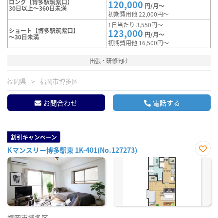
ロング【博多駅筑紫口】
120,000
円/月～
30日以上～360日未満
初期費用他 22,000円～
1日当たり 3,550円～
ショート【博多駅筑紫口】
123,000
円/月～
～30日未満
初期費用他 16,500円～
出張・研修向け
福岡県
福岡市博多区
お問合わせ
電話する
割引キャンペーン
Kマンスリー博多駅東 1K-401(No.127273)
お気
に入
り登
録
福岡市博多区