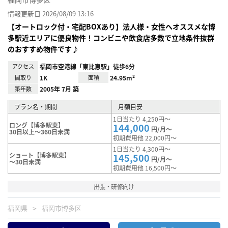
情報更新日 2026/08/09 13:16
【オートロック付・宅配BOXあり】法人様・女性へオススメな博
多駅近エリアに優良物件！コンビニや飲食店多数で立地条件抜群
のおすすめ物件です♪
アクセス
福岡市空港線「東比恵駅」徒歩6分
間取り
1K
面積
24.95m²
築年数
2005年 7月 築
プラン名・期間
月額目安
1日当たり 4,250円～
ロング【博多駅東】
144,000
円/月～
30日以上～360日未満
初期費用他 22,000円～
1日当たり 4,300円～
ショート【博多駅東】
145,500
円/月～
～30日未満
初期費用他 16,500円～
出張・研修向け
福岡県
福岡市博多区