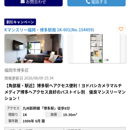
お問合わせ
電話する
割引キャンペーン
Kマンスリー福岡・博多駅南 1K-601(No.154459)
お気
に入
り登
録
福岡市博多区
情報更新日 2026/08/09 15:34
【角部屋・駅近】博多駅へアクセス便利！ヨドバシカメラマルチ
メディア博多へアクセス良好のバストイレ別 優良マンスリーマン
ション！
アクセス
九州新幹線「博多駅」徒歩8分
間取り
1K
面積
19.36m²
築年数
1996年 9月 築