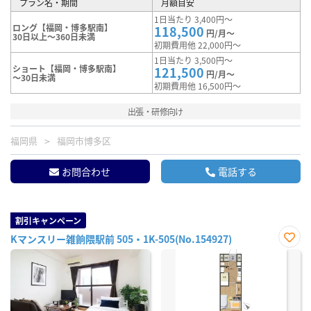
プラン名・期間
月額目安
1日当たり 3,400円～
ロング【福岡・博多駅南】
118,500
円/月～
30日以上～360日未満
初期費用他 22,000円～
1日当たり 3,500円～
ショート【福岡・博多駅南】
121,500
円/月～
～30日未満
初期費用他 16,500円～
出張・研修向け
福岡県
福岡市博多区
お問合わせ
電話する
割引キャンペーン
Kマンスリー雑餉隈駅前 505・1K-505(No.154927)
お気
に入
り登
録