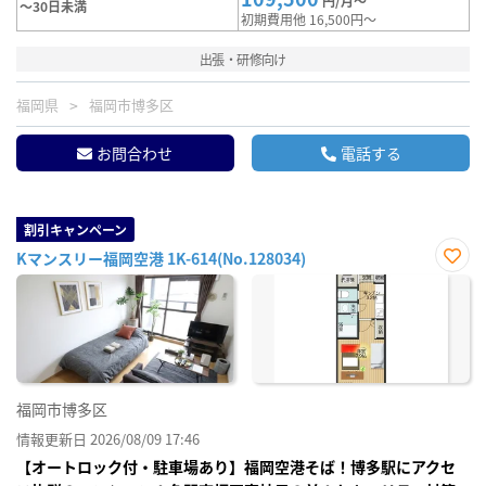
円/月～
～30日未満
初期費用他 16,500円～
出張・研修向け
福岡県
福岡市博多区
お問合わせ
電話する
割引キャンペーン
Kマンスリー福岡空港 1K-614(No.128034)
お気
に入
り登
録
福岡市博多区
情報更新日 2026/08/09 17:46
【オートロック付・駐車場あり】福岡空港そば！博多駅にアクセ