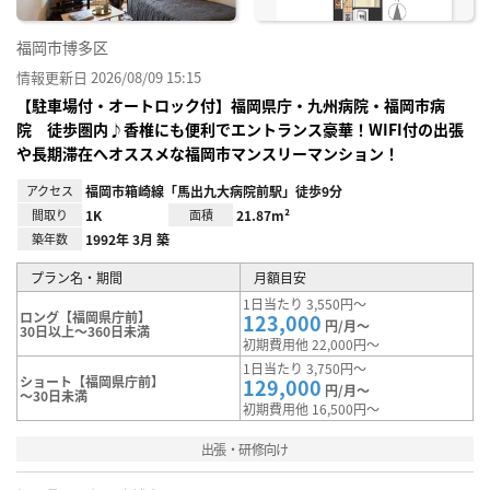
福岡市博多区
情報更新日 2026/08/09 15:15
【駐車場付・オートロック付】福岡県庁・九州病院・福岡市病
院 徒歩圏内♪香椎にも便利でエントランス豪華！WIFI付の出張
や長期滞在へオススメな福岡市マンスリーマンション！
アクセス
福岡市箱崎線「馬出九大病院前駅」徒歩9分
間取り
1K
面積
21.87m²
築年数
1992年 3月 築
プラン名・期間
月額目安
1日当たり 3,550円～
ロング【福岡県庁前】
123,000
円/月～
30日以上～360日未満
初期費用他 22,000円～
1日当たり 3,750円～
ショート【福岡県庁前】
129,000
円/月～
～30日未満
初期費用他 16,500円～
出張・研修向け