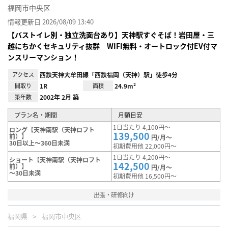
福岡市中央区
情報更新日 2026/08/09 13:40
【バストイレ別・独立洗面台あり】天神駅すぐそば！岩田屋・三
越にちかくセキュリティ抜群 WIFI無料・オートロック付EV付マ
ンスリーマンション！
アクセス
西鉄天神大牟田線「西鉄福岡（天神）駅」徒歩4分
間取り
1R
面積
24.9m²
築年数
2002年 2月 築
プラン名・期間
月額目安
1日当たり 4,100円～
ロング【天神南駅（天神ロフト
139,500
前）】
円/月～
30日以上～360日未満
初期費用他 22,000円～
1日当たり 4,200円～
ショート【天神南駅（天神ロフト
142,500
前）】
円/月～
～30日未満
初期費用他 16,500円～
出張・研修向け
福岡県
福岡市中央区