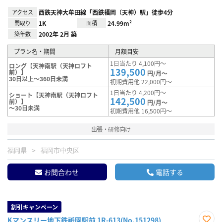
アクセス
西鉄天神大牟田線「西鉄福岡（天神）駅」徒歩4分
間取り
1K
面積
24.99m²
築年数
2002年 2月 築
プラン名・期間
月額目安
1日当たり 4,100円～
ロング【天神南駅（天神ロフト
139,500
前）】
円/月～
30日以上～360日未満
初期費用他 22,000円～
1日当たり 4,200円～
ショート【天神南駅（天神ロフト
142,500
前）】
円/月～
～30日未満
初期費用他 16,500円～
出張・研修向け
福岡県
福岡市中央区
お問合わせ
電話する
割引キャンペーン
Kマンスリー地下鉄祇園駅前 1R-613(No.151298)