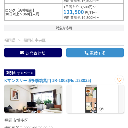
初期費用他 16,500円～
1日当たり 3,500円～
ロング【天神駅南】
121,500
円/月～
30日以上～360日未満
初期費用他 19,800円～
特急対応可
福岡県
福岡市中央区
お問合わせ
電話する
割引キャンペーン
Kマンスリー博多駅筑紫口 1R-1003(No.128035)
お気
に入
り登
録
福岡市博多区
情報更新日 2026/08/02 09:29