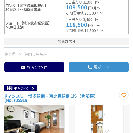
1日当たり 3,100円～
ロング【地下鉄赤坂駅西】
109,500
円/月～
30日以上～360日未満
初期費用他 22,000円～
1日当たり 3,400円～
ショート【地下鉄赤坂駅西】
118,500
円/月～
～30日未満
初期費用他 16,500円～
特急対応可
福岡県
福岡市中央区
お問合わせ
電話する
割引キャンペーン
Kマンスリー博多駅南・東比恵駅南 1K-【角部屋】
(No.705918)
お気
に入
り登
録