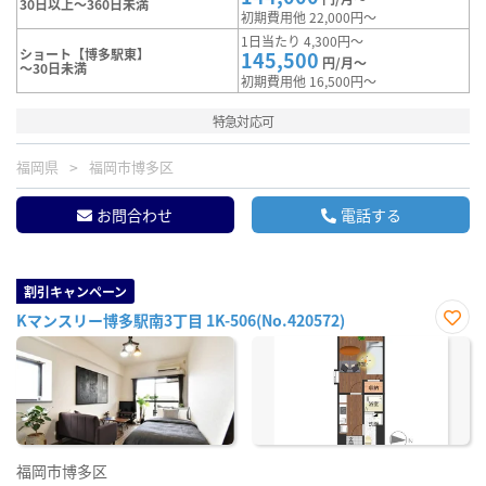
30日以上～360日未満
初期費用他 22,000円～
1日当たり 4,300円～
ショート【博多駅東】
145,500
円/月～
～30日未満
初期費用他 16,500円～
特急対応可
福岡県
福岡市博多区
お問合わせ
電話する
割引キャンペーン
Kマンスリー博多駅南3丁目 1K-506(No.420572)
お気
に入
り登
録
福岡市博多区