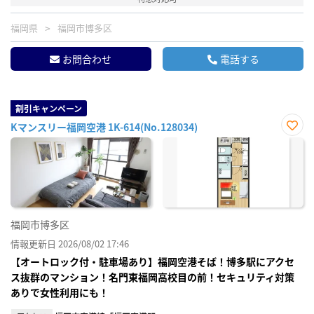
福岡県
福岡市博多区
お問合わせ
電話する
割引キャンペーン
Kマンスリー福岡空港 1K-614(No.128034)
お気
に入
り登
録
福岡市博多区
情報更新日 2026/08/02 17:46
【オートロック付・駐車場あり】福岡空港そば！博多駅にアクセ
ス抜群のマンション！名門東福岡高校目の前！セキュリティ対策
ありで女性利用にも！