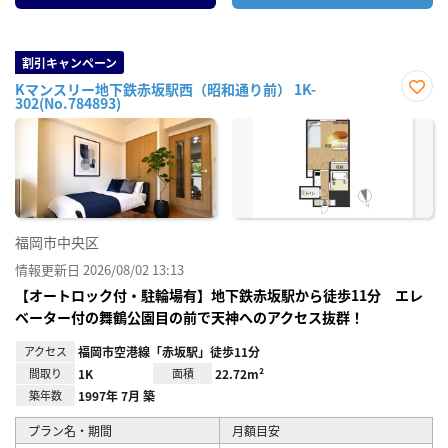
割引キャンペーン
Kマンスリー地下鉄赤坂駅西（昭和通り前） 1K-
302(No.784893)
お気
に入
り登
録
福岡市中央区
情報更新日 2026/08/02 13:13
【オートロック付・駐輪場有】地下鉄赤坂駅から徒歩11分 エレ
ベーター付の舞鶴公園目の前で天神へのアクセス抜群！
アクセス
福岡市空港線「赤坂駅」徒歩11分
間取り
1K
面積
22.72m²
築年数
1997年 7月 築
プラン名・期間
月額目安