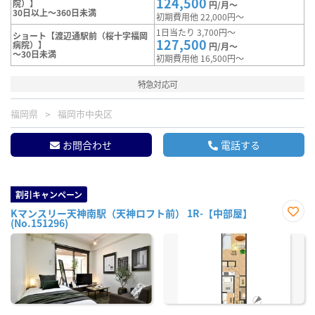
124,500
院）】
円/月～
30日以上～360日未満
初期費用他 22,000円～
1日当たり 3,700円～
ショート【渡辺通駅前（桜十字福岡
127,500
病院）】
円/月～
～30日未満
初期費用他 16,500円～
特急対応可
福岡県
福岡市中央区
お問合わせ
電話する
割引キャンペーン
Kマンスリー天神南駅（天神ロフト前） 1R-【中部屋】
(No.151296)
お気
に入
り登
録