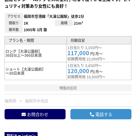
ュリティ対策あり女性にも良好！
アクセス
福岡市空港線「大濠公園駅」徒歩2分
間取り
1K
面積
21m²
築年数
1995年 3月 築
プラン名・期間
月額目安
1日当たり 3,350円～
ロング【大濠公園前】
117,000
円/月～
30日以上～360日未満
初期費用他 22,000円～
1日当たり 3,450円～
ショート【大濠公園前】
120,000
円/月～
～30日未満
初期費用他 16,500円～
特急対応可
福岡県
福岡市中央区
お問合わせ
電話する
割引キャンペーン