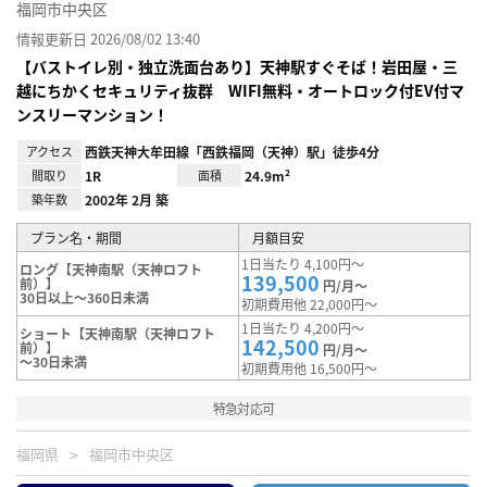
福岡市中央区
情報更新日 2026/08/02 13:40
【バストイレ別・独立洗面台あり】天神駅すぐそば！岩田屋・三
越にちかくセキュリティ抜群 WIFI無料・オートロック付EV付マ
ンスリーマンション！
アクセス
西鉄天神大牟田線「西鉄福岡（天神）駅」徒歩4分
間取り
1R
面積
24.9m²
築年数
2002年 2月 築
プラン名・期間
月額目安
1日当たり 4,100円～
ロング【天神南駅（天神ロフト
139,500
前）】
円/月～
30日以上～360日未満
初期費用他 22,000円～
1日当たり 4,200円～
ショート【天神南駅（天神ロフト
142,500
前）】
円/月～
～30日未満
初期費用他 16,500円～
特急対応可
福岡県
福岡市中央区