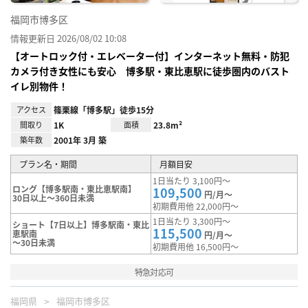
福岡市博多区
情報更新日 2026/08/02 10:08
【オートロック付・エレベーター付】インターネット無料・防犯
カメラ付き女性にも安心 博多駅・東比恵駅に徒歩圏内のバスト
イレ別物件！
アクセス
篠栗線「博多駅」徒歩15分
間取り
1K
面積
23.8m²
築年数
2001年 3月 築
プラン名・期間
月額目安
1日当たり 3,100円～
ロング【博多駅南・東比恵駅南】
109,500
円/月～
30日以上～360日未満
初期費用他 22,000円～
1日当たり 3,300円～
ショート【7日以上】博多駅南・東比
115,500
恵駅南
円/月～
～30日未満
初期費用他 16,500円～
特急対応可
福岡県
福岡市博多区