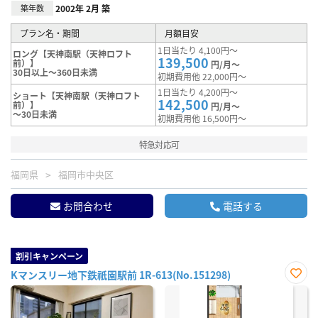
築年数
2002年 2月 築
プラン名・期間
月額目安
1日当たり 4,100円～
ロング【天神南駅（天神ロフト
139,500
前）】
円/月～
30日以上～360日未満
初期費用他 22,000円～
1日当たり 4,200円～
ショート【天神南駅（天神ロフト
142,500
前）】
円/月～
～30日未満
初期費用他 16,500円～
特急対応可
福岡県
福岡市中央区
お問合わせ
電話する
割引キャンペーン
Kマンスリー地下鉄祇園駅前 1R-613(No.151298)
お気
に入
り登