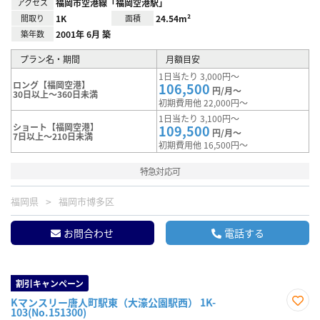
アクセス
福岡市空港線「福岡空港駅」
間取り
1K
面積
24.54m²
築年数
2001年 6月 築
プラン名・期間
月額目安
1日当たり 3,000円～
ロング【福岡空港】
106,500
円/月～
30日以上～360日未満
初期費用他 22,000円～
1日当たり 3,100円～
ショート【福岡空港】
109,500
円/月～
7日以上～210日未満
初期費用他 16,500円～
特急対応可
福岡県
福岡市博多区
お問合わせ
電話する
割引キャンペーン
Kマンスリー唐人町駅東（大濠公園駅西） 1K-
103(No.151300)
お気