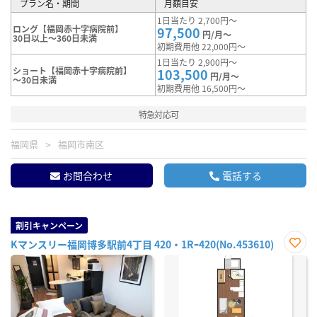
プラン名・期間
月額目安
1日当たり 2,700円～
ロング【福岡赤十字病院前】
97,500
円/月～
30日以上～360日未満
初期費用他 22,000円～
1日当たり 2,900円～
ショート【福岡赤十字病院前】
103,500
円/月～
～30日未満
初期費用他 16,500円～
特急対応可
福岡県
福岡市南区
お問合わせ
電話する
割引キャンペーン
Kマンスリー福岡博多駅前4丁目 420・1Rｰ420(No.453610)
お気
に入
り登
録