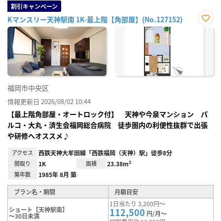
割引キャンペーン
Kマンスリー天神駅南 1K-最上階【角部屋】(No.127152)
お気
に入
り登
録
福岡市中央区
情報更新日 2026/08/02 10:44
【最上階角部屋・オートロック付】 天神や今泉マンション パ
ルコ・大丸・済生会福岡総合病院 徒歩圏内の利便性抜群で出張
や研修へオススメ♪
アクセス
西鉄天神大牟田線「西鉄福岡（天神）駅」徒歩8分
間取り
1K
面積
23.38m²
築年数
1985年 8月 築
プラン名・期間
月額目安
1日当たり 3,200円～
ショート【天神駅南】
112,500
円/月～
～30日未満