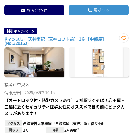
お問合わせ
電話する
割引キャンペーン
Kマンスリー天神南駅（天神ロフト前） 1K-【中部屋】
(No.320162)
お気
に入
り登
録
福岡市中央区
情報更新日 2026/08/02 10:15
【オートロック付・防犯カメラあり】天神駅すぐそば！岩田屋・
三越に近くセキュリティ抜群女性にオススメで目の前にビックカ
メラがあります！
アクセス
西鉄天神大牟田線「西鉄福岡（天神）駅」徒歩4分
間取り
1K
面積
24.99m²