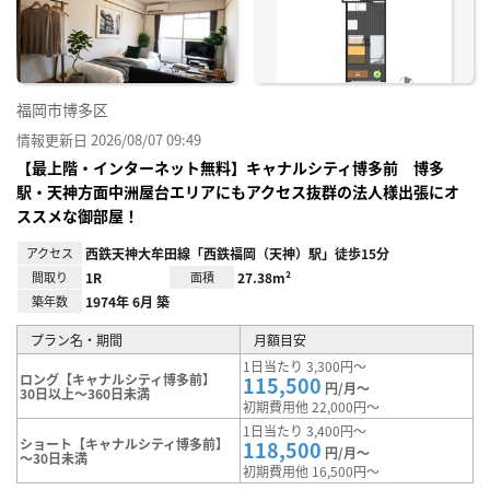
り登
録
福岡市博多区
情報更新日 2026/08/07 09:49
【最上階・インターネット無料】キャナルシティ博多前 博多
駅・天神方面中洲屋台エリアにもアクセス抜群の法人様出張にオ
ススメな御部屋！
アクセス
西鉄天神大牟田線「西鉄福岡（天神）駅」徒歩15分
間取り
1R
面積
27.38m²
築年数
1974年 6月 築
プラン名・期間
月額目安
1日当たり 3,300円～
ロング【キャナルシティ博多前】
115,500
円/月～
30日以上～360日未満
初期費用他 22,000円～
1日当たり 3,400円～
ショート【キャナルシティ博多前】
118,500
円/月～
～30日未満
初期費用他 16,500円～