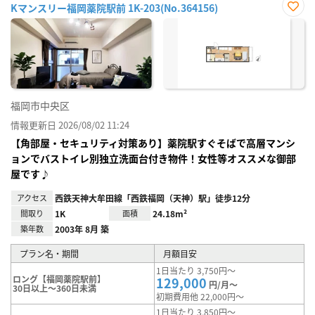
Kマンスリー福岡薬院駅前 1K-203(No.364156)
お気
に入
り登
録
福岡市中央区
情報更新日 2026/08/02 11:24
【角部屋・セキュリティ対策あり】薬院駅すぐそばで高層マンシ
ョンでバストイレ別独立洗面台付き物件！女性等オススメな御部
屋です♪
アクセス
西鉄天神大牟田線「西鉄福岡（天神）駅」徒歩12分
間取り
1K
面積
24.18m²
築年数
2003年 8月 築
プラン名・期間
月額目安
1日当たり 3,750円～
ロング【福岡薬院駅前】
129,000
円/月～
30日以上～360日未満
初期費用他 22,000円～
1日当たり 3,850円～