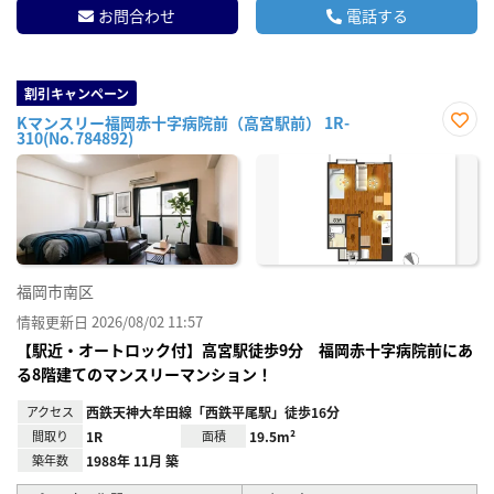
お問合わせ
電話する
割引キャンペーン
Kマンスリー福岡赤十字病院前（高宮駅前） 1R-
310(No.784892)
お気
に入
り登
録
福岡市南区
情報更新日 2026/08/02 11:57
【駅近・オートロック付】高宮駅徒歩9分 福岡赤十字病院前にあ
る8階建てのマンスリーマンション！
アクセス
西鉄天神大牟田線「西鉄平尾駅」徒歩16分
間取り
1R
面積
19.5m²
築年数
1988年 11月 築