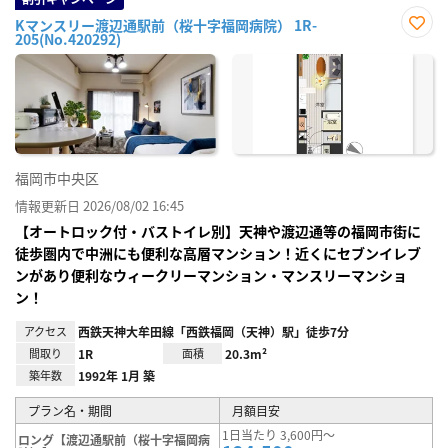
Kマンスリー渡辺通駅前（桜十字福岡病院） 1R-
205(No.420292)
お気
に入
り登
録
福岡市中央区
情報更新日 2026/08/02 16:45
【オートロック付・バストイレ別】天神や渡辺通等の福岡市街に
徒歩圏内で中洲にも便利な高層マンション！近くにセブンイレブ
ンがあり便利なウィークリーマンション・マンスリーマンショ
ン！
アクセス
西鉄天神大牟田線「西鉄福岡（天神）駅」徒歩7分
間取り
1R
面積
20.3m²
築年数
1992年 1月 築
プラン名・期間
月額目安
1日当たり 3,600円～
ロング【渡辺通駅前（桜十字福岡病