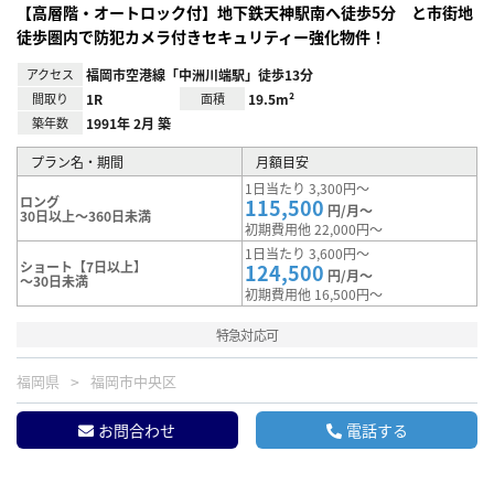
【高層階・オートロック付】地下鉄天神駅南へ徒歩5分 と市街地
徒歩圏内で防犯カメラ付きセキュリティー強化物件！
アクセス
福岡市空港線「中洲川端駅」徒歩13分
間取り
1R
面積
19.5m²
築年数
1991年 2月 築
プラン名・期間
月額目安
1日当たり 3,300円～
ロング
115,500
円/月～
30日以上～360日未満
初期費用他 22,000円～
1日当たり 3,600円～
ショート【7日以上】
124,500
円/月～
～30日未満
初期費用他 16,500円～
特急対応可
福岡県
福岡市中央区
お問合わせ
電話する