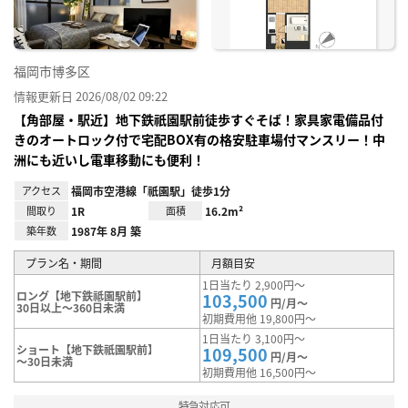
録
福岡市博多区
情報更新日 2026/08/02 09:22
【角部屋・駅近】地下鉄祇園駅前徒歩すぐそば！家具家電備品付
きのオートロック付で宅配BOX有の格安駐車場付マンスリー！中
洲にも近いし電車移動にも便利！
アクセス
福岡市空港線「祇園駅」徒歩1分
間取り
1R
面積
16.2m²
築年数
1987年 8月 築
プラン名・期間
月額目安
1日当たり 2,900円～
ロング【地下鉄祗園駅前】
103,500
円/月～
30日以上～360日未満
初期費用他 19,800円～
1日当たり 3,100円～
ショート【地下鉄祇園駅前】
109,500
円/月～
～30日未満
初期費用他 16,500円～
特急対応可