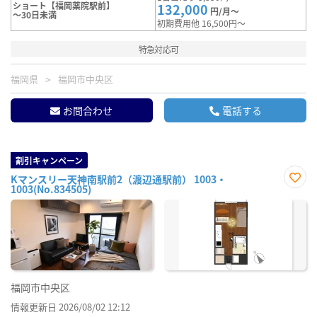
ショート【福岡薬院駅前】
132,000
円/月～
～30日未満
初期費用他 16,500円～
特急対応可
福岡県
福岡市中央区
お問合わせ
電話する
割引キャンペーン
Kマンスリー天神南駅前2（渡辺通駅前） 1003・
1003(No.834505)
お気
に入
り登
録
福岡市中央区
情報更新日 2026/08/02 12:12