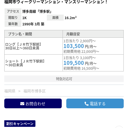
福岡市ウィークリーマンション・マンスリーマンション！
アクセス
博多南線「博多駅」
間取り
1K
面積
16.2m²
築年数
1990年 3月 築
プラン名・期間
月額目安
1日当たり 2,900円～
ロング【ＪＲ竹下駅前】
103,500
円/月～
30日以上～360日未満
初期費用他 22,000円～
1日当たり 3,100円～
ショート【ＪＲ竹下駅前】
109,500
円/月～
～30日未満
初期費用他 16,500円～
特急対応可
福岡県
福岡市博多区
お問合わせ
電話する
割引キャンペーン