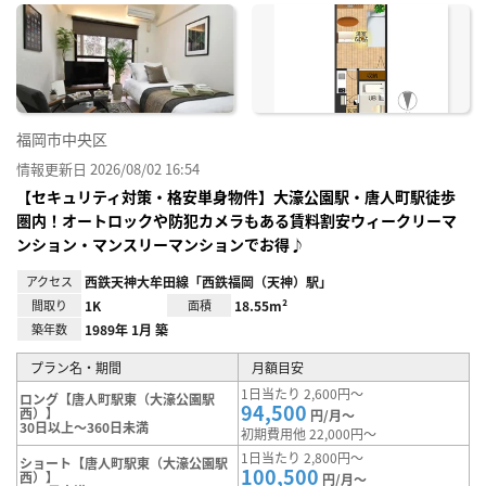
に入
り登
録
福岡市中央区
情報更新日 2026/08/02 16:54
【セキュリティ対策・格安単身物件】大濠公園駅・唐人町駅徒歩
圏内！オートロックや防犯カメラもある賃料割安ウィークリーマ
ンション・マンスリーマンションでお得♪
アクセス
西鉄天神大牟田線「西鉄福岡（天神）駅」
間取り
1K
面積
18.55m²
築年数
1989年 1月 築
プラン名・期間
月額目安
1日当たり 2,600円～
ロング【唐人町駅東（大濠公園駅
94,500
西）】
円/月～
30日以上～360日未満
初期費用他 22,000円～
1日当たり 2,800円～
ショート【唐人町駅東（大濠公園駅
100,500
西）】
円/月～