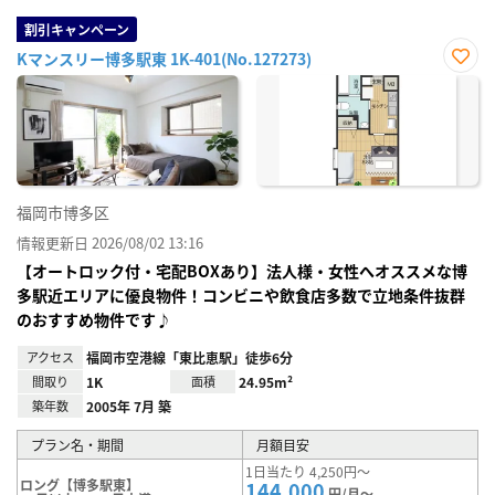
割引キャンペーン
Kマンスリー博多駅東 1K-401(No.127273)
お気
に入
り登
録
福岡市博多区
情報更新日 2026/08/02 13:16
【オートロック付・宅配BOXあり】法人様・女性へオススメな博
多駅近エリアに優良物件！コンビニや飲食店多数で立地条件抜群
のおすすめ物件です♪
アクセス
福岡市空港線「東比恵駅」徒歩6分
間取り
1K
面積
24.95m²
築年数
2005年 7月 築
プラン名・期間
月額目安
1日当たり 4,250円～
ロング【博多駅東】
144,000
円/月～