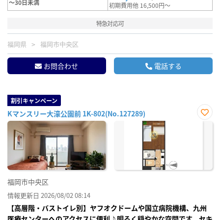
～30日未満
初期費用他 16,500円～
特急対応可
福岡県
福岡市中央区
お問合わせ
電話する
割引キャンペーン
Kマンスリー大濠公園前 1K-802(No.127289)
お気
に入
り登
録
福岡市中央区
情報更新日 2026/08/02 08:14
【高層階・バストイレ別】ヤフオクドームや国立病院機構、九州
医療センターへのアクセスに便利♪明るく穏やかな空間です。セキ