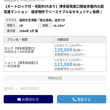
【オートロック付・宅配BOXあり】博多駅筑紫口側徒歩圏内の超
高層マンション 格安物件でリースナブルなセキュリティ抜群♪
アクセス
福岡市空港線「東比恵駅」徒歩7分
間取り
1R
面積
16.24m²
築年数
1986年 3月 築
プラン名・期間
月額目安
1日当たり 3,450円～
ロング【博多駅筑紫口】
120,000
円/月～
30日以上～360日未満
初期費用他 22,000円～
1日当たり 3,550円～
ショート【博多駅筑紫口】
123,000
円/月～
～30日未満
初期費用他 16,500円～
特急対応可
福岡県
福岡市博多区
お問合わせ
電話する