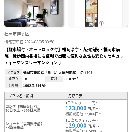
に入
り登
録
福岡市博多区
情報更新日 2026/08/05 09:50
【駐車場付・オートロック付】福岡県庁・九州病院・福岡市病
院 徒歩圏内香椎にも便利で出張に便利な女性も安心なセキュリ
ティーマンスリーマンション♪
アクセス
福岡市箱崎線「馬出九大病院前駅」徒歩9分
間取り
1K
面積
21.87m²
築年数
1992年 3月 築
プラン名・期間
月額目安
1日当たり 3,550円～
ロング【福岡県庁前】
123,000
円/月～
30日以上～360日未満
初期費用他 22,000円～
1日当たり 3,750円～
ショート【福岡県庁前】
129,000
円/月～
～30日未満
初期費用他 16,500円～