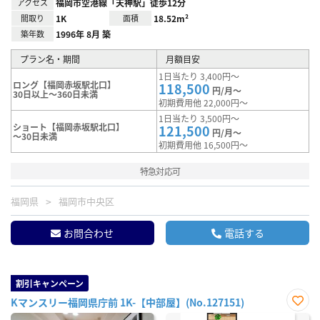
アクセス
福岡市空港線「天神駅」徒歩12分
間取り
1K
面積
18.52m²
築年数
1996年 8月 築
プラン名・期間
月額目安
1日当たり 3,400円～
ロング【福岡赤坂駅北口】
118,500
円/月～
30日以上～360日未満
初期費用他 22,000円～
1日当たり 3,500円～
ショート【福岡赤坂駅北口】
121,500
円/月～
～30日未満
初期費用他 16,500円～
特急対応可
福岡県
福岡市中央区
お問合わせ
電話する
割引キャンペーン
Kマンスリー福岡県庁前 1K-【中部屋】(No.127151)
お気