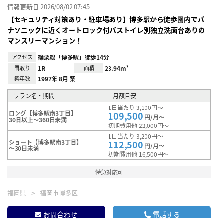
情報更新日 2026/08/02 07:45
【セキュリティ対策あり・駐車場あり】博多駅から徒歩圏内でパ
ナソニックに近くオートロック付バストイレ別独立洗面台ありの
マンスリーマンション！
アクセス
篠栗線「博多駅」徒歩14分
間取り
1R
面積
23.94m²
築年数
1997年 8月 築
プラン名・期間
月額目安
1日当たり 3,100円～
ロング【博多駅南3丁目】
109,500
円/月～
30日以上～360日未満
初期費用他 22,000円～
1日当たり 3,200円～
ショート【博多駅南3丁目】
112,500
円/月～
～30日未満
初期費用他 16,500円～
特急対応可
福岡県
福岡市博多区
お問合わせ
電話する