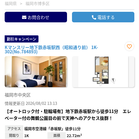
福岡県
福岡市博多区
お問合わせ
電話する
割引キャンペーン
Kマンスリー地下鉄赤坂駅西（昭和通り前） 1K-
302(No.784893)
お気
に入
り登
録
福岡市中央区
情報更新日 2026/08/02 13:13
【オートロック付・駐輪場有】地下鉄赤坂駅から徒歩11分 エレ
ベーター付の舞鶴公園目の前で天神へのアクセス抜群！
アクセス
福岡市空港線「赤坂駅」徒歩11分
間取り
1K
面積
22.72m²