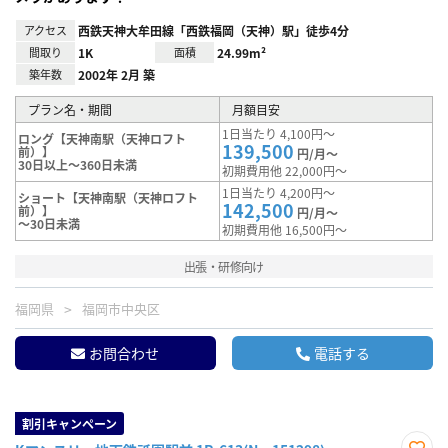
アクセス
西鉄天神大牟田線「西鉄福岡（天神）駅」徒歩4分
間取り
1K
面積
24.99m²
築年数
2002年 2月 築
プラン名・期間
月額目安
1日当たり 4,100円～
ロング【天神南駅（天神ロフト
139,500
前）】
円/月～
30日以上～360日未満
初期費用他 22,000円～
1日当たり 4,200円～
ショート【天神南駅（天神ロフト
142,500
前）】
円/月～
～30日未満
初期費用他 16,500円～
出張・研修向け
福岡県
福岡市中央区
お問合わせ
電話する
割引キャンペーン