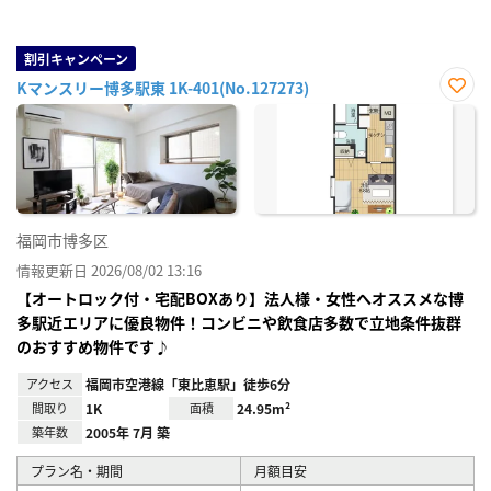
割引キャンペーン
Kマンスリー博多駅東 1K-401(No.127273)
お気
に入
り登
録
福岡市博多区
情報更新日 2026/08/02 13:16
【オートロック付・宅配BOXあり】法人様・女性へオススメな博
多駅近エリアに優良物件！コンビニや飲食店多数で立地条件抜群
のおすすめ物件です♪
アクセス
福岡市空港線「東比恵駅」徒歩6分
間取り
1K
面積
24.95m²
築年数
2005年 7月 築
プラン名・期間
月額目安