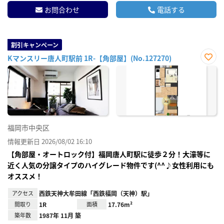
お問合わせ
電話する
割引キャンペーン
Kマンスリー唐人町駅前 1R-【角部屋】(No.127270)
お気
に入
り登
録
福岡市中央区
情報更新日 2026/08/02 16:10
【角部屋・オートロック付】福岡唐人町駅に徒歩２分！大濠等に
近く人気の分譲タイプのハイグレード物件です(^^♪女性利用にも
オススメ！
アクセス
西鉄天神大牟田線「西鉄福岡（天神）駅」
間取り
1R
面積
17.76m²
築年数
1987年 11月 築