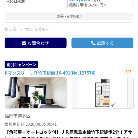
～30日未満
初期費用他 16,500円～
出張・研修向け
福岡県
福岡市博多区
お問合わせ
電話する
割引キャンペーン
KマンスリーＪＲ竹下駅前 1K-401(No.127574)
お気
に入
り登
録
福岡市博多区
情報更新日 2026/08/05 09:41
【角部屋・オートロック付】ＪＲ鹿児島本線竹下駅徒歩2分！アサ