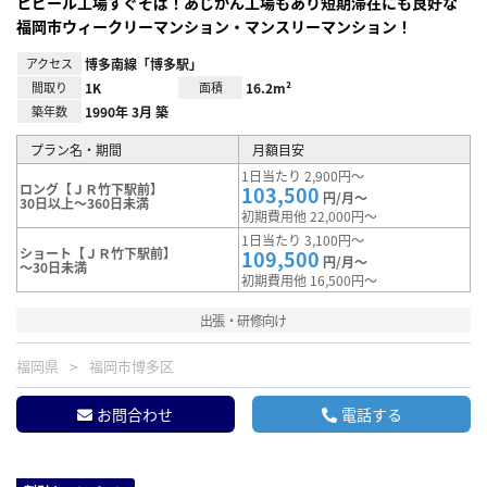
ヒビール工場すぐそば！あじかん工場もあり短期滞在にも良好な
福岡市ウィークリーマンション・マンスリーマンション！
アクセス
博多南線「博多駅」
間取り
1K
面積
16.2m²
築年数
1990年 3月 築
プラン名・期間
月額目安
1日当たり 2,900円～
ロング【ＪＲ竹下駅前】
103,500
円/月～
30日以上～360日未満
初期費用他 22,000円～
1日当たり 3,100円～
ショート【ＪＲ竹下駅前】
109,500
円/月～
～30日未満
初期費用他 16,500円～
出張・研修向け
福岡県
福岡市博多区
お問合わせ
電話する