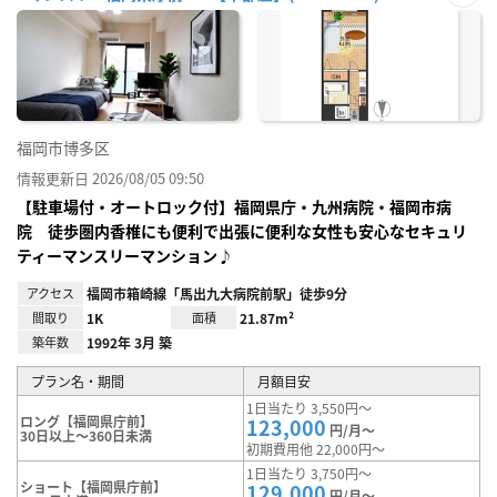
お気
に入
り登
録
福岡市博多区
情報更新日 2026/08/05 09:50
【駐車場付・オートロック付】福岡県庁・九州病院・福岡市病
院 徒歩圏内香椎にも便利で出張に便利な女性も安心なセキュリ
ティーマンスリーマンション♪
アクセス
福岡市箱崎線「馬出九大病院前駅」徒歩9分
間取り
1K
面積
21.87m²
築年数
1992年 3月 築
プラン名・期間
月額目安
1日当たり 3,550円～
ロング【福岡県庁前】
123,000
円/月～
30日以上～360日未満
初期費用他 22,000円～
1日当たり 3,750円～
ショート【福岡県庁前】
129,000
円/月～