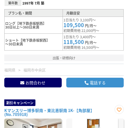
築年数
1997年 7月 築
プラン名・期間
月額目安
1日当たり 3,100円～
ロング【地下鉄赤坂駅西】
109,500
円/月～
30日以上～360日未満
初期費用他 22,000円～
1日当たり 3,400円～
ショート【地下鉄赤坂駅西】
118,500
円/月～
～30日未満
初期費用他 16,500円～
出張・研修向け
福岡県
福岡市中央区
お問合わせ
電話する
割引キャンペーン
Kマンスリー博多駅南・東比恵駅南 1K-【角部屋】
(No.705918)
お気
に入
り登