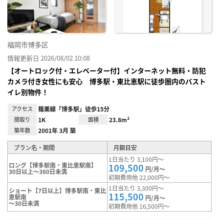
録
福岡市博多区
情報更新日 2026/08/02 10:08
【オートロック付・エレベーター付】インターネット無料・防犯
カメラ付き女性にも安心 博多駅・東比恵駅に徒歩圏内のバスト
イレ別物件！
アクセス
篠栗線「博多駅」徒歩15分
間取り
1K
面積
23.8m²
築年数
2001年 3月 築
プラン名・期間
月額目安
1日当たり 3,100円～
ロング【博多駅南・東比恵駅南】
109,500
円/月～
30日以上～360日未満
初期費用他 22,000円～
1日当たり 3,300円～
ショート【7日以上】博多駅南・東比
115,500
恵駅南
円/月～
～30日未満
初期費用他 16,500円～