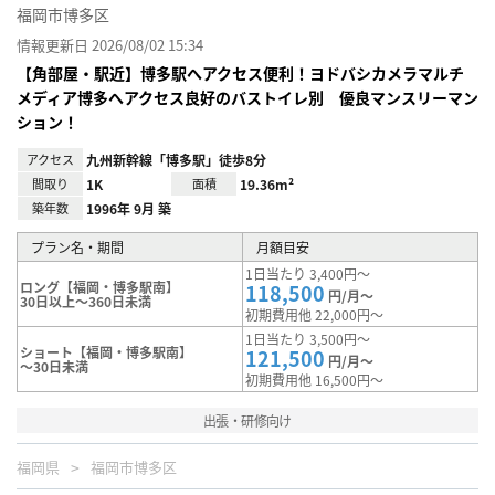
福岡市博多区
情報更新日 2026/08/02 15:34
【角部屋・駅近】博多駅へアクセス便利！ヨドバシカメラマルチ
メディア博多へアクセス良好のバストイレ別 優良マンスリーマン
ション！
アクセス
九州新幹線「博多駅」徒歩8分
間取り
1K
面積
19.36m²
築年数
1996年 9月 築
プラン名・期間
月額目安
1日当たり 3,400円～
ロング【福岡・博多駅南】
118,500
円/月～
30日以上～360日未満
初期費用他 22,000円～
1日当たり 3,500円～
ショート【福岡・博多駅南】
121,500
円/月～
～30日未満
初期費用他 16,500円～
出張・研修向け
福岡県
福岡市博多区