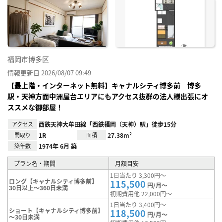
お気
に入
り登
録
福岡市博多区
情報更新日 2026/08/07 09:49
【最上階・インターネット無料】キャナルシティ博多前 博多
駅・天神方面中洲屋台エリアにもアクセス抜群の法人様出張にオ
ススメな御部屋！
アクセス
西鉄天神大牟田線「西鉄福岡（天神）駅」徒歩15分
間取り
1R
面積
27.38m²
築年数
1974年 6月 築
プラン名・期間
月額目安
1日当たり 3,300円～
ロング【キャナルシティ博多前】
115,500
円/月～
30日以上～360日未満
初期費用他 22,000円～
1日当たり 3,400円～
ショート【キャナルシティ博多前】
118,500
円/月～
～30日未満