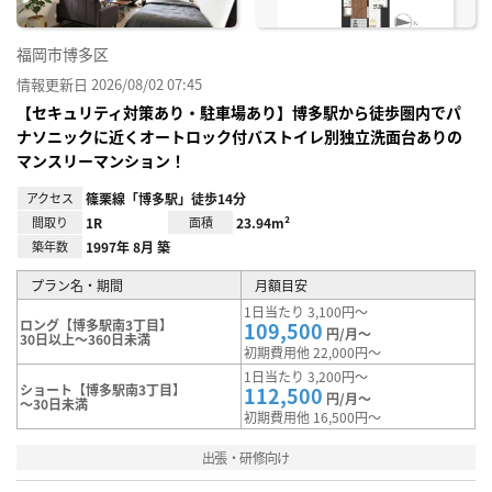
福岡市博多区
情報更新日 2026/08/02 07:45
【セキュリティ対策あり・駐車場あり】博多駅から徒歩圏内でパ
ナソニックに近くオートロック付バストイレ別独立洗面台ありの
マンスリーマンション！
アクセス
篠栗線「博多駅」徒歩14分
間取り
1R
面積
23.94m²
築年数
1997年 8月 築
プラン名・期間
月額目安
1日当たり 3,100円～
ロング【博多駅南3丁目】
109,500
円/月～
30日以上～360日未満
初期費用他 22,000円～
1日当たり 3,200円～
ショート【博多駅南3丁目】
112,500
円/月～
～30日未満
初期費用他 16,500円～
出張・研修向け