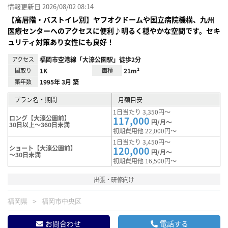
情報更新日 2026/08/02 08:14
【高層階・バストイレ別】ヤフオクドームや国立病院機構、九州
医療センターへのアクセスに便利♪明るく穏やかな空間です。セキ
ュリティ対策あり女性にも良好！
アクセス
福岡市空港線「大濠公園駅」徒歩2分
間取り
1K
面積
21m²
築年数
1995年 3月 築
プラン名・期間
月額目安
1日当たり 3,350円～
ロング【大濠公園前】
117,000
円/月～
30日以上～360日未満
初期費用他 22,000円～
1日当たり 3,450円～
ショート【大濠公園前】
120,000
円/月～
～30日未満
初期費用他 16,500円～
出張・研修向け
福岡県
福岡市中央区
お問合わせ
電話する