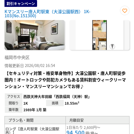
割引キャンペーン
Kマンスリー唐人町駅東（大濠公園駅西） 1K-
103(No.151300)
お気
に入
り登
録
福岡市中央区
情報更新日 2026/08/02 16:54
【セキュリティ対策・格安単身物件】大濠公園駅・唐人町駅徒歩
圏内！オートロックや防犯カメラもある賃料割安ウィークリーマ
ンション・マンスリーマンションでお得♪
アクセス
西鉄天神大牟田線「西鉄福岡（天神）駅」
間取り
1K
面積
18.55m²
築年数
1989年 1月 築
プラン名・期間
月額目安
1日当たり 2,600円～
ロング【唐人町駅東（大濠公園駅
94,500
西）】
円/月～