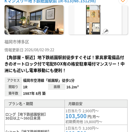
Kマンスリー地下鉄祇園駅前 1R-613(No.151298)
お気
に入
り登
録
福岡市博多区
情報更新日 2026/08/02 09:22
【角部屋・駅近】地下鉄祇園駅前徒歩すぐそば！家具家電備品付
きのオートロック付で宅配BOX有の格安駐車場付マンスリー！中
洲にも近いし電車移動にも便利！
アクセス
福岡市空港線「祇園駅」徒歩1分
間取り
1R
面積
16.2m²
築年数
1987年 8月 築
プラン名・期間
月額目安
1日当たり 2,900円～
ロング【地下鉄祗園駅前】
103,500
円/月～
30日以上～360日未満
初期費用他 19,800円～
1日当たり 3,100円～
ショート【地下鉄祇園駅前】