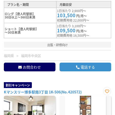
プラン名・期間
月額目安
1日当たり 2,900円～
ロング【唐人町駅前】
103,500
円/月～
30日以上～360日未満
初期費用他 22,000円～
1日当たり 3,100円～
ショート【唐人町駅前】
109,500
円/月～
～30日未満
初期費用他 16,500円～
出張・研修向け
福岡県
福岡市中央区
お問合わせ
電話する
割引キャンペーン
Kマンスリー博多駅南3丁目 1K-506(No.420572)
お気
に入
り登
録