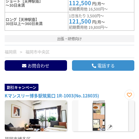
ショート【天神駅南】
112,500
円/月～
～30日未満
初期費用他 16,500円～
1日当たり 3,500円～
ロング【天神駅南】
121,500
円/月～
30日以上～360日未満
初期費用他 19,800円～
出張・研修向け
福岡県
福岡市中央区
お問合わせ
電話する
割引キャンペーン
Kマンスリー博多駅筑紫口 1R-1003(No.128035)
お気
に入
り登
録
福岡市博多区