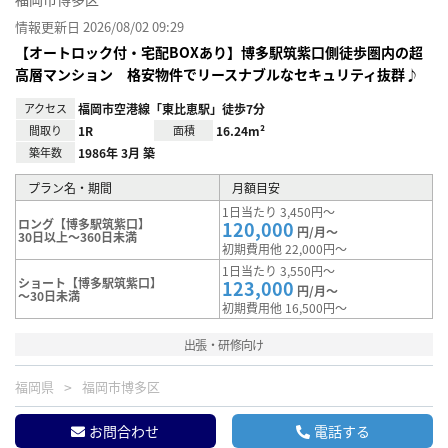
情報更新日 2026/08/02 09:29
【オートロック付・宅配BOXあり】博多駅筑紫口側徒歩圏内の超
高層マンション 格安物件でリースナブルなセキュリティ抜群♪
アクセス
福岡市空港線「東比恵駅」徒歩7分
間取り
1R
面積
16.24m²
築年数
1986年 3月 築
プラン名・期間
月額目安
1日当たり 3,450円～
ロング【博多駅筑紫口】
120,000
円/月～
30日以上～360日未満
初期費用他 22,000円～
1日当たり 3,550円～
ショート【博多駅筑紫口】
123,000
円/月～
～30日未満
初期費用他 16,500円～
出張・研修向け
福岡県
福岡市博多区
お問合わせ
電話する