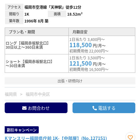
アクセス
福岡市空港線「天神駅」徒歩12分
間取り
1K
面積
18.52m²
築年数
1996年 8月 築
プラン名・期間
月額目安
1日当たり 3,400円～
ロング【福岡赤坂駅北口】
118,500
円/月～
30日以上～360日未満
初期費用他 22,000円～
1日当たり 3,500円～
ショート【福岡赤坂駅北口】
121,500
円/月～
～30日未満
初期費用他 16,500円～
出張・研修向け
福岡県
福岡市中央区
お問合わせ
電話する
割引キャンペーン
Kマンスリー福岡県庁前 1K-【中部屋】(No.127151)