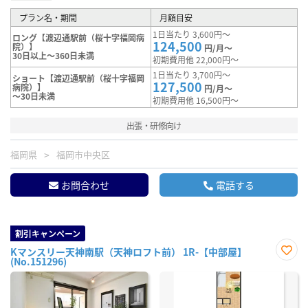
プラン名・期間
月額目安
1日当たり 3,600円～
ロング【渡辺通駅前（桜十字福岡病
124,500
院）】
円/月～
30日以上～360日未満
初期費用他 22,000円～
1日当たり 3,700円～
ショート【渡辺通駅前（桜十字福岡
127,500
病院）】
円/月～
～30日未満
初期費用他 16,500円～
出張・研修向け
福岡県
福岡市中央区
お問合わせ
電話する
割引キャンペーン
Kマンスリー天神南駅（天神ロフト前） 1R-【中部屋】
(No.151296)
お気
に入
り登
録