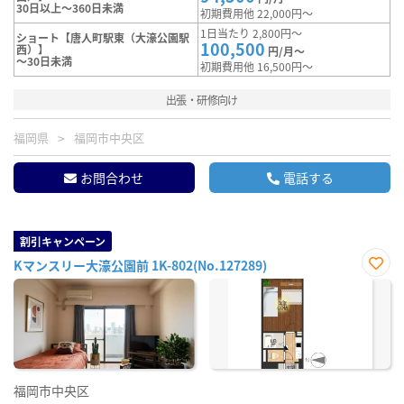
30日以上～360日未満
初期費用他 22,000円～
1日当たり 2,800円～
ショート【唐人町駅東（大濠公園駅
100,500
西）】
円/月～
～30日未満
初期費用他 16,500円～
出張・研修向け
福岡県
福岡市中央区
お問合わせ
電話する
割引キャンペーン
Kマンスリー大濠公園前 1K-802(No.127289)
お気
に入
り登
録
福岡市中央区