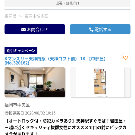
出張・研修向け
福岡県
福岡市博多区
お問合わせ
電話する
割引キャンペーン
Kマンスリー天神南駅（天神ロフト前） 1K-【中部屋】
(No.320162)
お気
に入
り登
録
福岡市中央区
情報更新日 2026/08/02 10:15
【オートロック付・防犯カメラあり】天神駅すぐそば！岩田屋・
三越に近くセキュリティ抜群女性にオススメで目の前にビックカ
メラがあります！