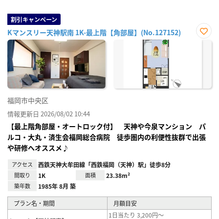
割引キャンペーン
Kマンスリー天神駅南 1K-最上階【角部屋】(No.127152)
お気
に入
り登
録
福岡市中央区
情報更新日 2026/08/02 10:44
【最上階角部屋・オートロック付】 天神や今泉マンション パ
ルコ・大丸・済生会福岡総合病院 徒歩圏内の利便性抜群で出張
や研修へオススメ♪
アクセス
西鉄天神大牟田線「西鉄福岡（天神）駅」徒歩8分
間取り
1K
面積
23.38m²
築年数
1985年 8月 築
プラン名・期間
月額目安
1日当たり 3,200円～