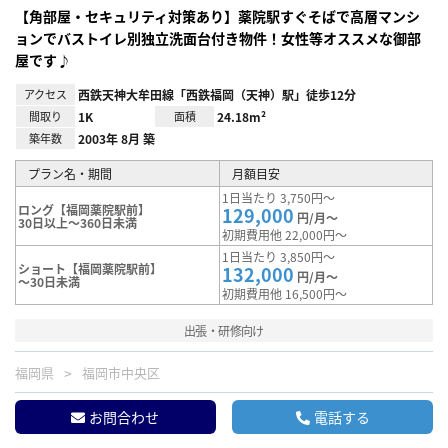
【角部屋・セキュリティ対策あり】薬院駅すぐそばで高層マンシ
ョンでバストイレ別独立洗面台付き物件！女性等オススメな御部
屋です♪
アクセス
西鉄天神大牟田線「西鉄福岡（天神）駅」徒歩12分
間取り
1K
面積
24.18m²
築年数
2003年 8月 築
プラン名・期間
月額目安
1日当たり 3,750円～
ロング【福岡薬院駅前】
129,000
円/月～
30日以上～360日未満
初期費用他 22,000円～
1日当たり 3,850円～
ショート【福岡薬院駅前】
132,000
円/月～
～30日未満
初期費用他 16,500円～
出張・研修向け
福岡県
福岡市中央区
お問合わせ
電話する