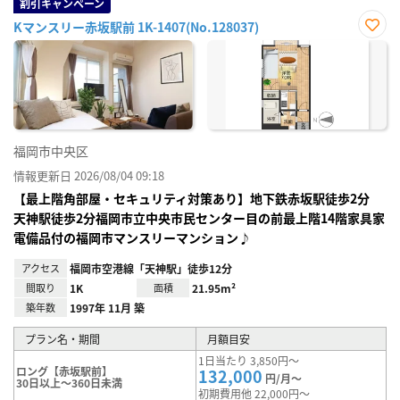
割引キャンペーン
Kマンスリー赤坂駅前 1K-1407(No.128037)
お気
に入
り登
録
福岡市中央区
情報更新日 2026/08/04 09:18
【最上階角部屋・セキュリティ対策あり】地下鉄赤坂駅徒歩2分
天神駅徒歩2分福岡市立中央市民センター目の前最上階14階家具家
電備品付の福岡市マンスリーマンション♪
アクセス
福岡市空港線「天神駅」徒歩12分
間取り
1K
面積
21.95m²
築年数
1997年 11月 築
プラン名・期間
月額目安
1日当たり 3,850円～
ロング【赤坂駅前】
132,000
円/月～
30日以上～360日未満
初期費用他 22,000円～