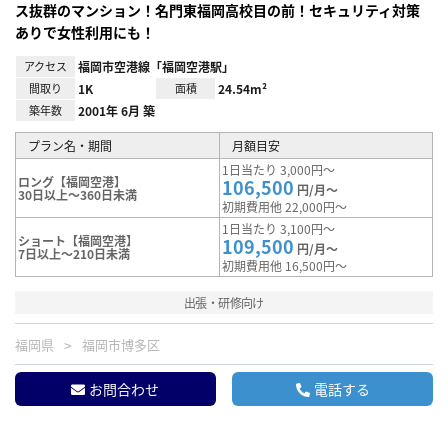
ス抜群のマンション！名門東福岡高校目の前！セキュリティ対策
ありで女性利用にも！
アクセス
福岡市空港線「福岡空港駅」
間取り
1K
面積
24.54m²
築年数
2001年 6月 築
プラン名・期間
月額目安
1日当たり 3,000円～
ロング【福岡空港】
106,500
円/月～
30日以上～360日未満
初期費用他 22,000円～
1日当たり 3,100円～
ショート【福岡空港】
109,500
円/月～
7日以上～210日未満
初期費用他 16,500円～
出張・研修向け
福岡県
福岡市博多区
お問合わせ
電話する