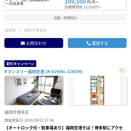
109,500
円/月～
～30日未満
初期費用他 16,500円～
出張・研修向け
福岡県
福岡市博多区
お問合わせ
電話する
割引キャンペーン
Kマンスリー福岡空港 1K-614(No.128034)
お気
に入
り登
録
福岡市博多区
情報更新日 2026/08/02 17:46
【オートロック付・駐車場あり】福岡空港そば！博多駅にアクセ