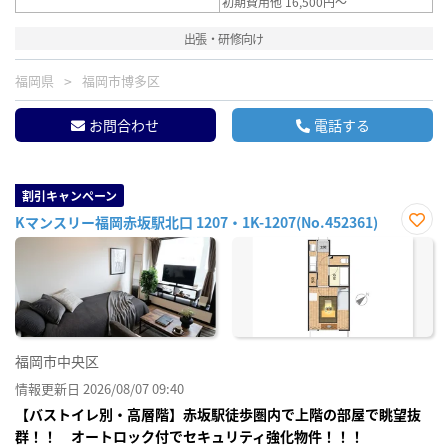
初期費用他 16,500円～
出張・研修向け
福岡県
福岡市博多区
お問合わせ
電話する
割引キャンペーン
Kマンスリー福岡赤坂駅北口 1207・1K-1207(No.452361)
お気
に入
り登
録
福岡市中央区
情報更新日 2026/08/07 09:40
【バストイレ別・高層階】赤坂駅徒歩圏内で上階の部屋で眺望抜
群！！ オートロック付でセキュリティ強化物件！！！