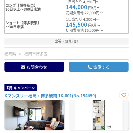
1日当たり 4,250円～
ロング【博多駅東】
144,000
円/月～
30日以上～360日未満
初期費用他 22,000円～
1日当たり 4,300円～
ショート【博多駅東】
145,500
円/月～
～30日未満
初期費用他 16,500円～
出張・研修向け
福岡県
福岡市博多区
お問合わせ
電話する
割引キャンペーン
Kマンスリー福岡・博多駅南 1K-601(No.154459)
お気
に入
り登
録