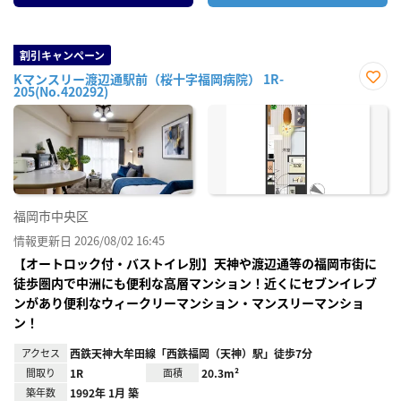
割引キャンペーン
Kマンスリー渡辺通駅前（桜十字福岡病院） 1R-
205(No.420292)
お気
に入
り登
録
福岡市中央区
情報更新日 2026/08/02 16:45
【オートロック付・バストイレ別】天神や渡辺通等の福岡市街に
徒歩圏内で中洲にも便利な高層マンション！近くにセブンイレブ
ンがあり便利なウィークリーマンション・マンスリーマンショ
ン！
アクセス
西鉄天神大牟田線「西鉄福岡（天神）駅」徒歩7分
間取り
1R
面積
20.3m²
築年数
1992年 1月 築