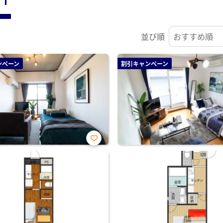
並び順
ンペーン
割引キャンペーン
お気
に入
り登
録