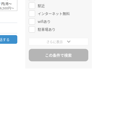
0
円/月～
駅近
6,500円～
インターネット無料
wifiあり
駐車場あり
話する
さらに表示