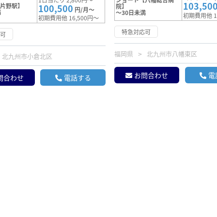
103,50
【片野駅】
100,500
院】
円/月～
満
～30日未満
初期費用他 1
初期費用他 16,500円～
特急対応可
応可
福岡県
北九州市八幡東区
北九州市小倉北区
お問合わせ
電
問合わせ
電話する