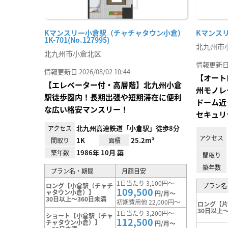
Kマンスリー小倉駅（チャチャタウン小倉）
Kマンスリー
1K-701(No.127995)
北九州市
北九州市小倉北区
情報更新日 20
情報更新日 2026/08/02 10:44
【オート
【エレベーター付・高層階】北九州小倉
州モノレ
駅徒歩圏内！長期出張や短期滞在に便利
ドーム近
な広い格安マンスリー！
セキュリ
北九州高速鉄道「小倉駅」徒歩8分
アクセス
アクセス
1K
25.2m²
間取り
面積
1986年 10月 築
築年数
間取り
築年数
プラン名・期間
月額目安
1日当たり 3,100円～
ロング【小倉駅（チャチ
プラン名
109,500
ャタウン小倉）】
円/月～
30日以上～360日未満
初期費用他 22,000円～
ロング【
30日以上～
1日当たり 3,200円～
ショート【小倉駅（チャ
112,500
チャタウン小倉）】
円/月～