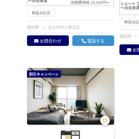
～30日未満
初期費用他 16,500円～
ショート
～30日未
特急対応可
特急対
福岡県
北九州市小倉北区
福岡県
お問合わせ
電話する
お
割引キャンペーン
お気
に入
り登