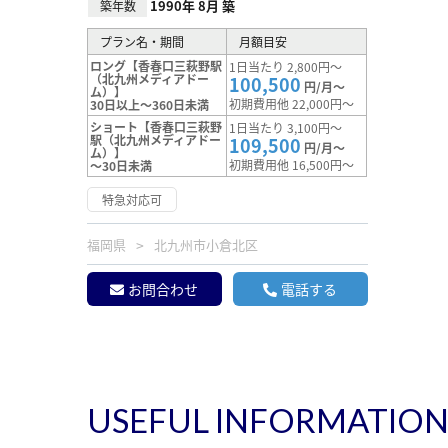
1990年 8月 築
築年数
プラン名・期間
月額目安
ロング【香春口三萩野駅
1日当たり 2,800円～
（北九州メディアドー
100,500
円/月～
ム）】
初期費用他 22,000円～
30日以上～360日未満
ショート【香春口三萩野
1日当たり 3,100円～
駅（北九州メディアドー
109,500
円/月～
ム）】
初期費用他 16,500円～
～30日未満
特急対応可
福岡県
北九州市小倉北区
お問合わせ
電話する
USEFUL INFORMATIO