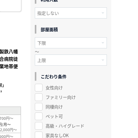
部屋面積
製鉄八幡
～
合病院徒
業地帯便
こだわり条件
駅」
女性向け
²
ファミリー向け
同棲向け
ペット可
700円～
円/月～
高級・ハイグレード
2,000円～
家具なしOK
900円～