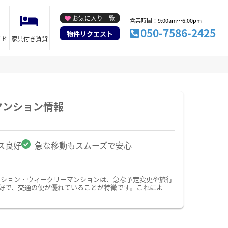
お気に入り一覧
営業時間：9:00am～6:00pm
050-7586-2425
物件リクエスト
イド
家具付き賃貸
マンション情報
ス良好
急な移動もスムーズで安心
ンション・ウィークリーマンションは、急な予定変更や旅行
好で、交通の便が優れていることが特徴です。これによ