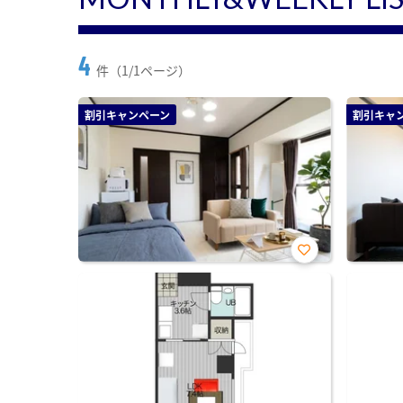
4
件（1/1ページ）
割引キャンペーン
割引キャ
お気
に入
り登
録