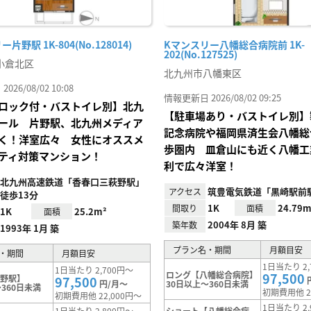
片野駅 1K-804(No.128014)
Kマンスリー八幡総合病院前 1K-
202(No.127525)
小倉北区
北九州市八幡東区
26/08/02 10:08
情報更新日 2026/08/02 09:25
ロック付・バストイレ別】北九
【駐車場あり・バストイレ別】
ール 片野駅、北九州メディア
記念病院や福岡県済生会八幡総
く！洋室広々 女性にオススメ
歩圏内 皿倉山にも近く八幡工
ティ対策マンション！
利で広々洋室！
北九州高速鉄道「香春口三萩野駅」
筑豊電気鉄道「黒崎駅前
アクセス
徒歩13分
1K
24.79m
間取り
面積
1K
25.2m²
面積
2004年 8月 築
築年数
1993年 1月 築
プラン名・期間
月額目安
・期間
月額目安
1日当たり 2,
1日当たり 2,700円～
ロング【八幡総合病院】
97,500
片野駅】
97,500
円/月～
30日以上～360日未満
360日未満
初期費用他 2
初期費用他 22,000円～
1日当たり 2,
1日当たり 2,800円～
ショート【八幡総合病