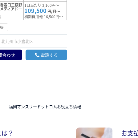
【香春口三萩野
1日当たり 3,100円～
メディアドー
109,500
円/月～
初期費用他 16,500円～
満
良好
北九州市小倉北区
問合わせ
電話する
N
福岡マンスリードットコムお役立ち情報
とは？
お支