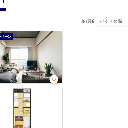
並び順
ンペーン
お気
に入
り登
録