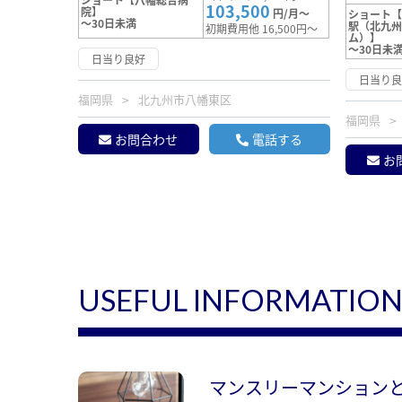
103,500
院】
円/月～
ショート
～30日未満
駅（北九州
初期費用他 16,500円～
ム）】
～30日未
日当り良好
日当り
福岡県
北九州市八幡東区
福岡県
お問合わせ
電話する
お
USEFUL INFORMATIO
マンスリーマンション