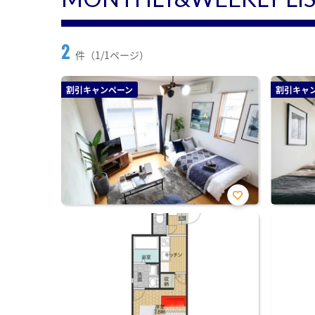
2
件（1/1ページ）
割引キャンペーン
割引キャ
お気
に入
り登
録