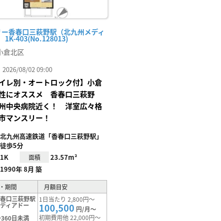
リー香春口三萩野駅（北九州メディ
K-403(No.128013)
小倉北区
26/08/02 09:00
イレ別・オートロック付】小倉
性にオススメ 香春口三萩野
州中央病院近く！ 洋室広々格
市マンスリー！
北九州高速鉄道「香春口三萩野駅」
徒歩5分
1K
23.57m²
面積
1990年 8月 築
・期間
月額目安
香春口三萩野駅
1日当たり 2,800円～
ディアドー
100,500
円/月～
初期費用他 22,000円～
360日未満