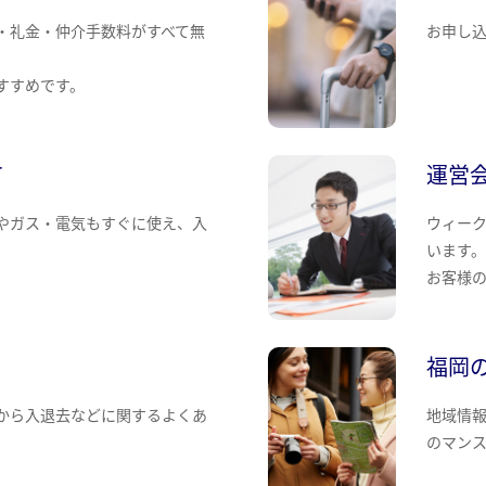
・礼金・仲介手数料がすべて無
お申し
すすめです。
て
運営
やガス・電気もすぐに使え、入
ウィー
います
お客様
福岡
から入退去などに関するよくあ
地域情
のマン