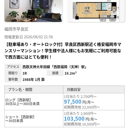
り登
録
福岡市早良区
情報更新日 2026/08/02 21:56
【駐車場あり・オートロック付】早良区西新駅近く格安福岡市マ
ンスリーマンション！学生様や法人様にもお気軽にご利用可能な
で西方面にはとても便利！
アクセス
西鉄天神大牟田線「西鉄福岡（天神）駅」
間取り
1R
面積
16.2m²
築年数
1988年 1月 築
プラン名・期間
月額目安
1日当たり 2,700円～
ロング【西新駅】
97,500
円/月～
30日以上～360日未満
初期費用他 22,000円～
1日当たり 2,900円～
ショート【西新駅】
103,500
円/月～
～30日未満
初期費用他 16,500円～