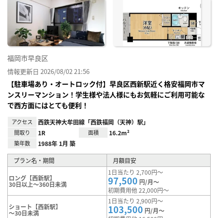
お気
に入
り登
録
福岡市早良区
情報更新日 2026/08/02 21:56
【駐車場あり・オートロック付】早良区西新駅近く格安福岡市マ
ンスリーマンション！学生様や法人様にもお気軽にご利用可能な
で西方面にはとても便利！
アクセス
西鉄天神大牟田線「西鉄福岡（天神）駅」
間取り
1R
面積
16.2m²
築年数
1988年 1月 築
プラン名・期間
月額目安
1日当たり 2,700円～
ロング【西新駅】
97,500
円/月～
30日以上～360日未満
初期費用他 22,000円～
1日当たり 2,900円～
ショート【西新駅】
103,500
円/月～
～30日未満