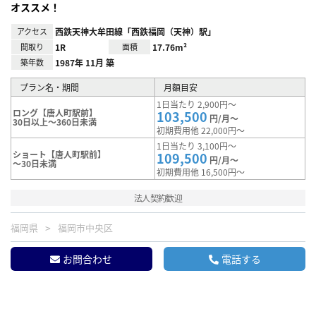
オススメ！
アクセス
西鉄天神大牟田線「西鉄福岡（天神）駅」
間取り
1R
面積
17.76m²
築年数
1987年 11月 築
プラン名・期間
月額目安
1日当たり 2,900円～
ロング【唐人町駅前】
103,500
円/月～
30日以上～360日未満
初期費用他 22,000円～
1日当たり 3,100円～
ショート【唐人町駅前】
109,500
円/月～
～30日未満
初期費用他 16,500円～
法人契約歓迎
福岡県
福岡市中央区
お問合わせ
電話する