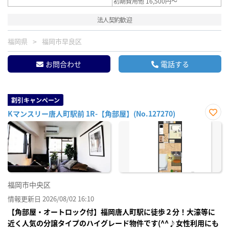
初期費用他 16,500円～
法人契約歓迎
福岡県
福岡市早良区
お問合わせ
電話する
割引キャンペーン
Kマンスリー唐人町駅前 1R-【角部屋】(No.127270)
お気
に入
り登
録
福岡市中央区
情報更新日 2026/08/02 16:10
【角部屋・オートロック付】福岡唐人町駅に徒歩２分！大濠等に
近く人気の分譲タイプのハイグレード物件です(^^♪女性利用にも