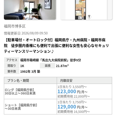
り登
録
福岡市博多区
情報更新日 2026/08/09 09:50
【駐車場付・オートロック付】福岡県庁・九州病院・福岡市病
院 徒歩圏内香椎にも便利で出張に便利な女性も安心なセキュリ
ティーマンスリーマンション♪
アクセス
福岡市箱崎線「馬出九大病院前駅」徒歩9分
間取り
1K
面積
21.87m²
築年数
1992年 3月 築
プラン名・期間
月額目安
1日当たり 3,550円～
ロング【福岡県庁前】
123,000
円/月～
30日以上～360日未満
初期費用他 22,000円～
1日当たり 3,750円～
ショート【福岡県庁前】
129,000
円/月～
～30日未満
初期費用他 16,500円～