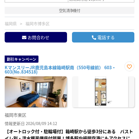
空気清浄機付
福岡県
福岡市博多区
お問合わせ
電話する
割引キャンペーン
KマンスリーJR鹿児島本線箱崎駅南（550号線前） 603・
603(No.834518)
お気
に入
り登
録
福岡市東区
情報更新日 2026/08/09 14:12
【オートロック付・駐輪場付】箱崎駅から徒歩3分にある バスト
イレ別・温水暖房便座付部屋！博多駅や福岡空港にもアクセスに