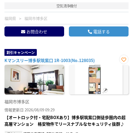
空気清浄機付
福岡県
福岡市博多区
お問合わせ
電話する
割引キャンペーン
Kマンスリー博多駅筑紫口 1R-1003(No.128035)
お気
に入
り登
録
福岡市博多区
情報更新日 2026/08/09 09:29
【オートロック付・宅配BOXあり】博多駅筑紫口側徒歩圏内の超
高層マンション 格安物件でリースナブルなセキュリティ抜群♪