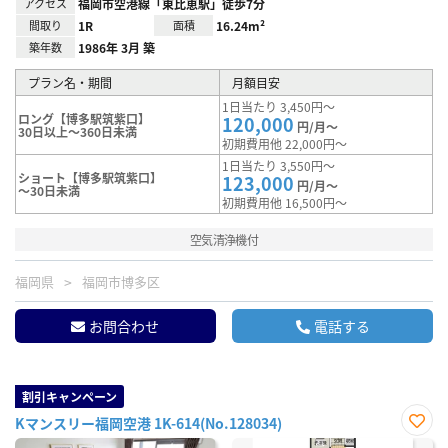
アクセス
福岡市空港線「東比恵駅」徒歩7分
間取り
1R
面積
16.24m²
築年数
1986年 3月 築
プラン名・期間
月額目安
1日当たり 3,450円～
ロング【博多駅筑紫口】
120,000
円/月～
30日以上～360日未満
初期費用他 22,000円～
1日当たり 3,550円～
ショート【博多駅筑紫口】
123,000
円/月～
～30日未満
初期費用他 16,500円～
空気清浄機付
福岡県
福岡市博多区
お問合わせ
電話する
割引キャンペーン
Kマンスリー福岡空港 1K-614(No.128034)
お気