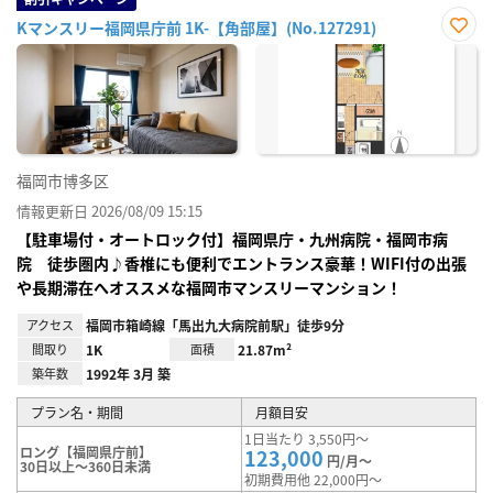
Kマンスリー福岡県庁前 1K-【角部屋】(No.127291)
お気
に入
り登
録
福岡市博多区
情報更新日 2026/08/09 15:15
【駐車場付・オートロック付】福岡県庁・九州病院・福岡市病
院 徒歩圏内♪香椎にも便利でエントランス豪華！WIFI付の出張
や長期滞在へオススメな福岡市マンスリーマンション！
アクセス
福岡市箱崎線「馬出九大病院前駅」徒歩9分
間取り
1K
面積
21.87m²
築年数
1992年 3月 築
プラン名・期間
月額目安
1日当たり 3,550円～
ロング【福岡県庁前】
123,000
円/月～
30日以上～360日未満
初期費用他 22,000円～