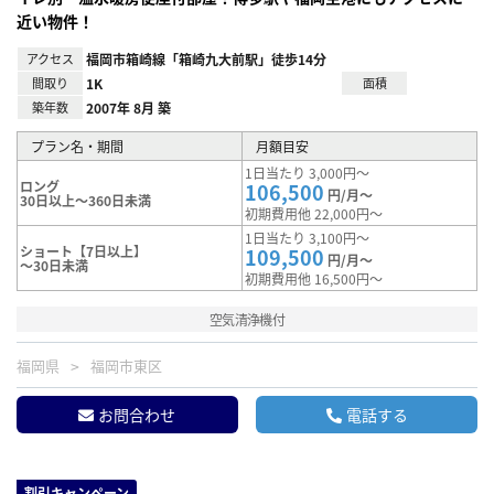
近い物件！
アクセス
福岡市箱崎線「箱崎九大前駅」徒歩14分
間取り
1K
面積
築年数
2007年 8月 築
プラン名・期間
月額目安
1日当たり 3,000円～
ロング
106,500
円/月～
30日以上～360日未満
初期費用他 22,000円～
1日当たり 3,100円～
ショート【7日以上】
109,500
円/月～
～30日未満
初期費用他 16,500円～
空気清浄機付
福岡県
福岡市東区
お問合わせ
電話する
割引キャンペーン