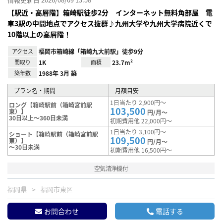
【駅近・高層階】箱崎駅徒歩2分 インターネット無料角部屋 電
車3駅の中間地点でアクセス抜群♪九州大学や九州大学病院近くで
10階以上の高層階！
アクセス
福岡市箱崎線「箱崎九大前駅」徒歩9分
間取り
1K
面積
23.7m²
築年数
1988年 3月 築
プラン名・期間
月額目安
1日当たり 2,900円～
ロング【箱崎駅前（箱崎宮前駅
103,500
東）】
円/月～
30日以上～360日未満
初期費用他 22,000円～
1日当たり 3,100円～
ショート【箱崎駅前（箱崎宮前駅
109,500
東）】
円/月～
～30日未満
初期費用他 16,500円～
空気清浄機付
福岡県
福岡市東区
お問合わせ
電話する