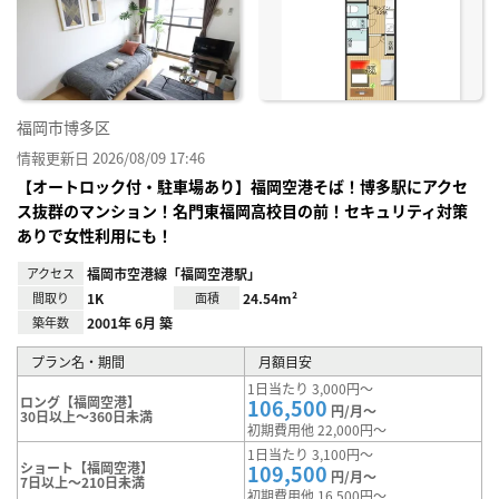
に入
り登
録
福岡市博多区
情報更新日 2026/08/09 17:46
【オートロック付・駐車場あり】福岡空港そば！博多駅にアクセ
ス抜群のマンション！名門東福岡高校目の前！セキュリティ対策
ありで女性利用にも！
アクセス
福岡市空港線「福岡空港駅」
間取り
1K
面積
24.54m²
築年数
2001年 6月 築
プラン名・期間
月額目安
1日当たり 3,000円～
ロング【福岡空港】
106,500
円/月～
30日以上～360日未満
初期費用他 22,000円～
1日当たり 3,100円～
ショート【福岡空港】
109,500
円/月～
7日以上～210日未満
初期費用他 16,500円～