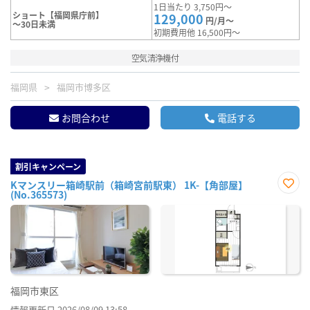
1日当たり 3,750円～
ショート【福岡県庁前】
129,000
円/月～
～30日未満
初期費用他 16,500円～
空気清浄機付
福岡県
福岡市博多区
お問合わせ
電話する
割引キャンペーン
Kマンスリー箱崎駅前（箱崎宮前駅東） 1K-【角部屋】
(No.365573)
お気
に入
り登
録
福岡市東区
情報更新日 2026/08/09 13:58