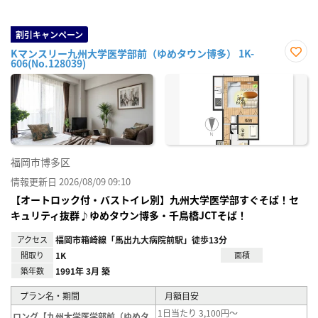
割引キャンペーン
Kマンスリー九州大学医学部前（ゆめタウン博多） 1K-
606(No.128039)
お気
に入
り登
録
福岡市博多区
情報更新日 2026/08/09 09:10
【オートロック付・バストイレ別】九州大学医学部すぐそば！セ
キュリティ抜群♪ゆめタウン博多・千鳥橋JCTそば！
アクセス
福岡市箱崎線「馬出九大病院前駅」徒歩13分
間取り
1K
面積
築年数
1991年 3月 築
プラン名・期間
月額目安
1日当たり 3,100円～
ロング【九州大学医学部前（ゆめタ