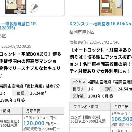
ー博多駅筑紫口 1R-
Kマンスリー福岡空港 1K-614(No.1
128035)
福岡市博多区
多区
情報更新日 2026/08/02 17:46
26/08/02 09:29
【オートロック付・駐車場あり
ロック付・宅配BOXあり】博多
港そば！博多駅にアクセス抜群
側徒歩圏内の超高層マンショ
ョン！名門東福岡高校目の前！
物件でリースナブルなセキュリ
ティ対策ありで女性利用にも！
♪
福岡市空港線「福岡空港
アクセス
福岡市空港線「東比恵駅」徒歩7分
1K
24.54m
間取り
面積
1R
16.24m²
面積
2001年 6月 築
築年数
1986年 3月 築
プラン名・期間
月額目安
・期間
月額目安
1日当たり 3,
ロング【福岡空港】
106,50
1日当たり 3,450円～
30日以上～360日未満
博多駅筑紫口】
120,000
円/月～
初期費用他 2
360日未満
初期費用他 22,000円～
1日当たり 3,