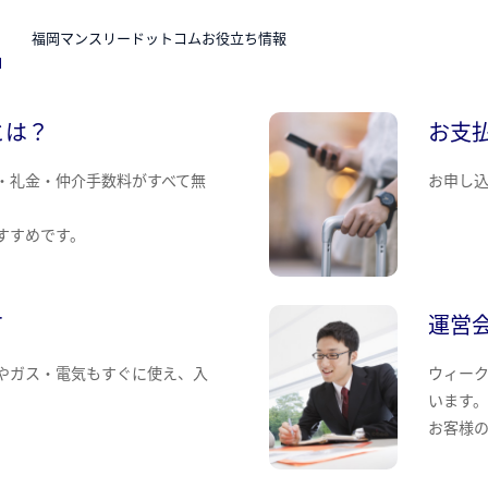
N
福岡マンスリードットコムお役立ち情報
とは？
お支
・礼金・仲介手数料がすべて無
お申し
すすめです。
て
運営
やガス・電気もすぐに使え、入
ウィー
います
お客様