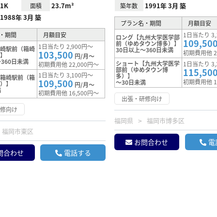
1K
23.7m²
1991年 3月 築
面積
築年数
1988年 3月 築
プラン名・期間
月額目安
・期間
月額目安
1日当たり 3,
ロング【九州大学医学部
109,50
前（ゆめタウン博多）】
1日当たり 2,900円～
箱崎駅前（箱崎
30日以上～360日未満
103,500
初期費用他 2
）】
円/月～
360日未満
ショート【九州大学医学
1日当たり 3,
初期費用他 22,000円～
部前（ゆめタウン博
115,50
1日当たり 3,100円～
多）】
【箱崎駅前（箱
109,500
初期費用他 1
～30日未満
東）】
円/月～
満
初期費用他 16,500円～
出張・研修向け
研修向け
福岡県
福岡市博多区
福岡市東区
お問合わせ
電
問合わせ
電話する