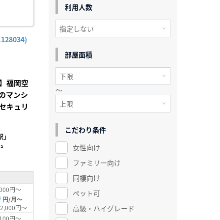
利用人数
28034)
部屋面積
】福岡空
～
のマンシ
セキュリ
こだわり条件
駅」
女性向け
²
ファミリー向け
同棲向け
000円～
ペット可
0
円/月～
高級・ハイグレード
2,000円～
100円～