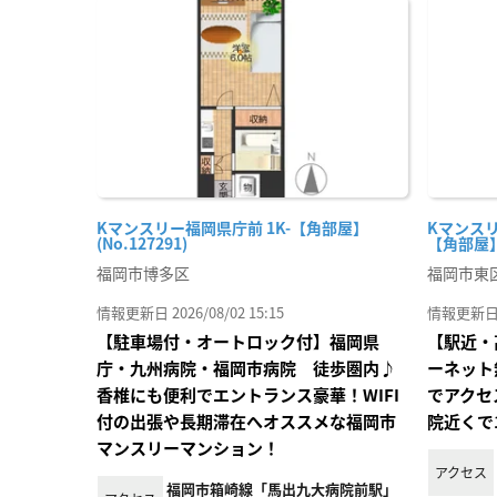
に入
り登
録
Kマンスリー福岡県庁前 1K-【角部屋】
Kマンスリ
(No.127291)
【角部屋】(
福岡市博多区
福岡市東
情報更新日 2026/08/02 15:15
情報更新日 20
【駐車場付・オートロック付】福岡県
【駅近・
庁・九州病院・福岡市病院 徒歩圏内♪
ーネット
香椎にも便利でエントランス豪華！WIFI
でアクセ
付の出張や長期滞在へオススメな福岡市
院近くで
マンスリーマンション！
アクセス
福岡市箱崎線「馬出九大病院前駅」