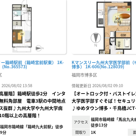
に入
り登
録
ー箱崎駅前（箱崎宮前駅東） 1K-
Kマンスリー九州大学医学部前（
No.365573)
博多） 1K-606(No.128039)
区
福岡市博多区
26/08/02 13:58
情報更新日 2026/08/02 09:10
高層階】箱崎駅徒歩2分 インタ
【オートロック付・バストイレ
無料角部屋 電車3駅の中間地点
大学医学部すぐそば！セキュリ
ス抜群♪九州大学や九州大学病
♪ゆめタウン博多・千鳥橋JCT
10階以上の高層階！
福岡市箱崎線「馬出九大
アクセス
徒歩13分
福岡市箱崎線「箱崎九大前駅」徒歩
9分
1K
間取り