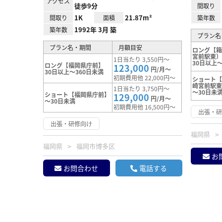
アクセス
徒歩9分
間取り
1K
21.87m²
間取り
面積
築年数
1992年 3月 築
築年数
プラン名
プラン名・期間
月額目安
ロング【
宮前駅東
1日当たり 3,550円～
30日以上～
ロング【福岡県庁前】
123,000
円/月～
30日以上～360日未満
初期費用他 22,000円～
ショート
崎宮前駅
1日当たり 3,750円～
～30日未
ショート【福岡県庁前】
129,000
円/月～
～30日未満
初期費用他 16,500円～
出張・
出張・研修向け
福岡県
福岡県
福岡市博多区
お
お問合わせ
電話する