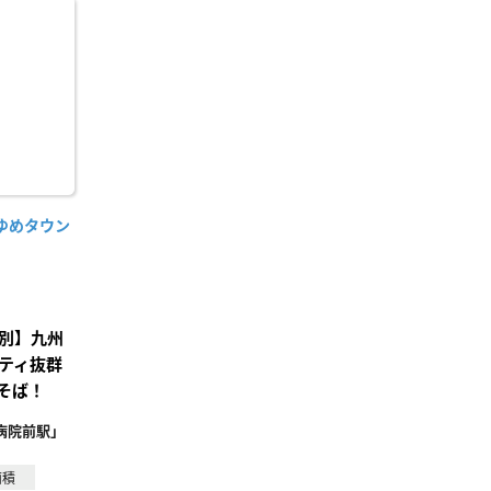
に入
り登
録
ゆめタウン
別】九州
ティ抜群
そば！
病院前駅」
面積