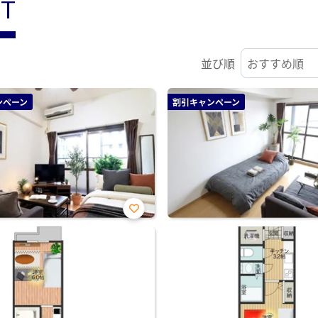
ST
並び順
ンペーン
割引キャンペーン
お気
に入
り登
録