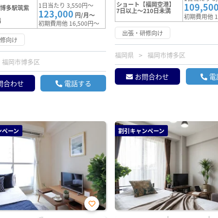
ショート【福岡空港】
109,50
1日当たり 3,550円～
【博多駅筑紫
7日以上～210日未満
123,000
円/月～
初期費用他 1
満
初期費用他 16,500円～
出張・研修向け
研修向け
福岡県
福岡市博多区
福岡市博多区
お問合わせ
電
問合わせ
電話する
ンペーン
割引キャンペーン
お気