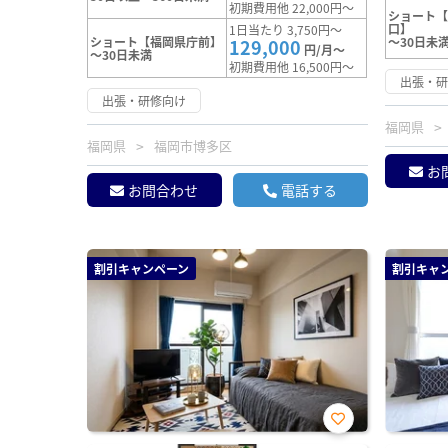
初期費用他 22,000円～
ショート
口】
1日当たり 3,750円～
ショート【福岡県庁前】
～30日未
129,000
円/月～
～30日未満
初期費用他 16,500円～
出張・
出張・研修向け
福岡県
福岡県
福岡市博多区
お
お問合わせ
電話する
割引キャンペーン
割引キャ
お気