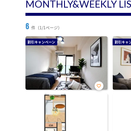
MONTHLY&WEEKLY LI
6
件（1/1ページ）
割引キャンペーン
割引キャ
お気
に入
り登
録