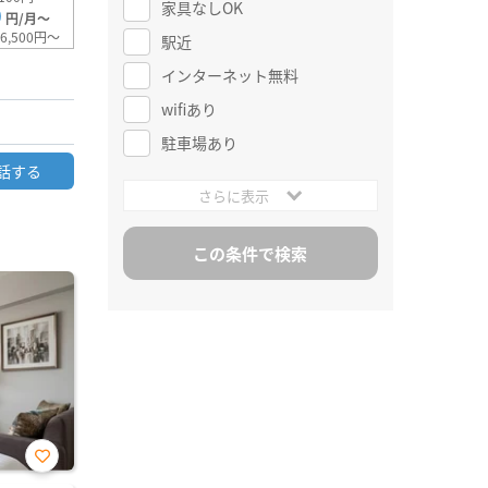
家具なしOK
0
円/月～
6,500円～
駅近
インターネット無料
wifiあり
駐車場あり
話する
さらに表示
お気