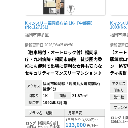
Kマンスリー福岡県庁前 1K-【中部屋】
Kマンスリ
(No.127151)
1003(No.
福岡市博多区
福岡市博
情報更新日 2026/08/05 09:50
情報更新日 20
【駐車場付・オートロック付】福岡県
【オート
庁・九州病院・福岡市病院 徒歩圏内香
駅筑紫口
椎にも便利で出張に便利な女性も安心な
ン 格安
セキュリティーマンスリーマンション♪
ティ抜群
福岡市箱崎線「馬出九大病院前駅」
アクセス
アクセス
徒歩9分
間取り
1K
21.87m²
間取り
面積
築年数
1992年 3月 築
築年数
プラン名
プラン名・期間
月額目安
ロング【
1日当たり 3,550円～
30日以上～
ロング【福岡県庁前】
123,000
円/月～
30日以上～360日未満