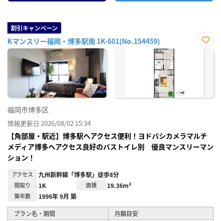
割引キャンペーン
Kマンスリー福岡・博多駅南 1K-601(No.154459)
お気
に入
り登
録
福岡市博多区
情報更新日 2026/08/02 15:34
【角部屋・駅近】博多駅へアクセス便利！ヨドバシカメラマルチ
メディア博多へアクセス良好のバストイレ別 優良マンスリーマン
ション！
アクセス
九州新幹線「博多駅」徒歩8分
間取り
1K
面積
19.36m²
築年数
1996年 9月 築
プラン名・期間
月額目安