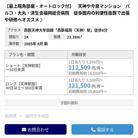
【最上階角部屋・オートロック付】 天神や今泉マンション パ
ルコ・大丸・済生会福岡総合病院 徒歩圏内の利便性抜群で出張
や研修へオススメ♪
アクセス
西鉄天神大牟田線「西鉄福岡（天神）駅」徒歩8分
間取り
1K
面積
23.38m²
築年数
1985年 8月 築
プラン名・期間
月額目安
1日当たり 3,200円～
ショート【天神駅南】
112,500
円/月～
～30日未満
初期費用他 16,500円～
1日当たり 3,500円～
ロング【天神駅南】
121,500
円/月～
30日以上～360日未満
初期費用他 19,800円～
手数料無料
福岡県
福岡市中央区
お問合わせ
電話する