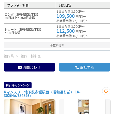
プラン名・期間
月額目安
1日当たり 3,100円～
ロング【博多駅南3丁目】
109,500
円/月～
30日以上～360日未満
初期費用他 22,000円～
1日当たり 3,200円～
ショート【博多駅南3丁目】
112,500
円/月～
～30日未満
初期費用他 16,500円～
手数料無料
福岡県
福岡市博多区
お問合わせ
電話する
割引キャンペーン
Kマンスリー地下鉄赤坂駅西（昭和通り前） 1K-
302(No.784893)
お気
に入
り登
録