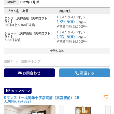
築年数
2002年 2月 築
プラン名・期間
月額目安
1日当たり 4,100円～
ロング【天神南駅（天神ロフト
139,500
前）】
円/月～
30日以上～360日未満
初期費用他 22,000円～
1日当たり 4,200円～
ショート【天神南駅（天神ロフト
142,500
前）】
円/月～
～30日未満
初期費用他 16,500円～
手数料無料
福岡県
福岡市中央区
お問合わせ
電話する
割引キャンペーン
Kマンスリー福岡赤十字病院前（高宮駅前） 1R-
310(No.784892)
お気
に入
り登
録