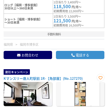
1日当たり 3,400円～
ロング【福岡・博多駅南】
118,500
円/月～
30日以上～360日未満
初期費用他 22,000円～
1日当たり 3,500円～
ショート【福岡・博多駅南】
121,500
円/月～
～30日未満
初期費用他 16,500円～
手数料無料
福岡県
福岡市博多区
お問合わせ
電話する
割引キャンペーン
Kマンスリー唐人町駅前 1R-【角部屋】(No.127270)
お気
に入
り登
録