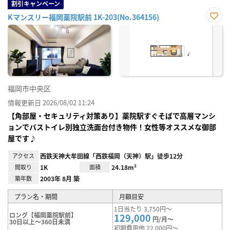
割引キャンペーン
Kマンスリー福岡薬院駅前 1K-203(No.364156)
お気
に入
り登
録
福岡市中央区
情報更新日 2026/08/02 11:24
【角部屋・セキュリティ対策あり】薬院駅すぐそばで高層マンシ
ョンでバストイレ別独立洗面台付き物件！女性等オススメな御部
屋です♪
アクセス
西鉄天神大牟田線「西鉄福岡（天神）駅」徒歩12分
間取り
1K
面積
24.18m²
築年数
2003年 8月 築
プラン名・期間
月額目安
1日当たり 3,750円～
ロング【福岡薬院駅前】
129,000
円/月～
30日以上～360日未満
初期費用他 22,000円～