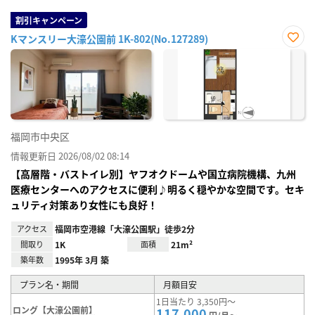
割引キャンペーン
Kマンスリー大濠公園前 1K-802(No.127289)
お気
に入
り登
録
福岡市中央区
情報更新日 2026/08/02 08:14
【高層階・バストイレ別】ヤフオクドームや国立病院機構、九州
医療センターへのアクセスに便利♪明るく穏やかな空間です。セキ
ュリティ対策あり女性にも良好！
アクセス
福岡市空港線「大濠公園駅」徒歩2分
間取り
1K
面積
21m²
築年数
1995年 3月 築
プラン名・期間
月額目安
1日当たり 3,350円～
ロング【大濠公園前】
117,000