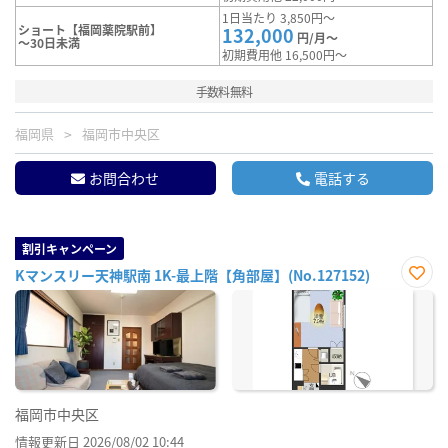
1日当たり 3,850円～
ショート【福岡薬院駅前】
132,000
円/月～
～30日未満
初期費用他 16,500円～
手数料無料
福岡県
福岡市中央区
お問合わせ
電話する
割引キャンペーン
Kマンスリー天神駅南 1K-最上階【角部屋】(No.127152)
お気
に入
り登
録
福岡市中央区
情報更新日 2026/08/02 10:44