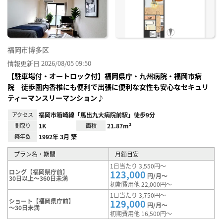
り登
録
福岡市博多区
情報更新日 2026/08/05 09:50
【駐車場付・オートロック付】福岡県庁・九州病院・福岡市病
院 徒歩圏内香椎にも便利で出張に便利な女性も安心なセキュリ
ティーマンスリーマンション♪
アクセス
福岡市箱崎線「馬出九大病院前駅」徒歩9分
間取り
1K
面積
21.87m²
築年数
1992年 3月 築
プラン名・期間
月額目安
1日当たり 3,550円～
ロング【福岡県庁前】
123,000
円/月～
30日以上～360日未満
初期費用他 22,000円～
1日当たり 3,750円～
ショート【福岡県庁前】
129,000
円/月～
～30日未満
初期費用他 16,500円～