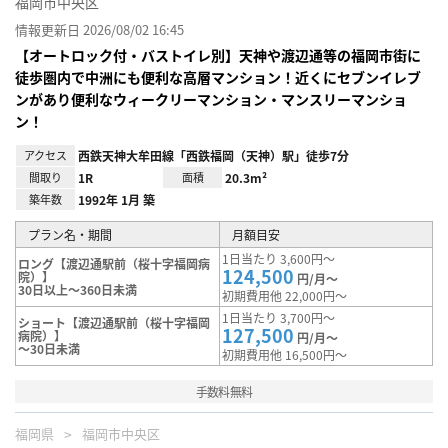
福岡市中央区
情報更新日 2026/08/02 16:45
【オートロック付・バストイレ別】天神や渡辺通等の福岡市街に
徒歩圏内で中洲にも便利な高層マンション！近くにセブンイレブ
ンがあり便利なウィークリーマンション・マンスリーマンショ
ン！
アクセス
西鉄天神大牟田線「西鉄福岡（天神）駅」徒歩7分
間取り
1R
面積
20.3m²
築年数
1992年 1月 築
プラン名・期間
月額目安
1日当たり 3,600円～
ロング【渡辺通駅前（桜十字福岡病
124,500
院）】
円/月～
30日以上～360日未満
初期費用他 22,000円～
1日当たり 3,700円～
ショート【渡辺通駅前（桜十字福岡
127,500
病院）】
円/月～
～30日未満
初期費用他 16,500円～
手数料無料
福岡県
福岡市中央区