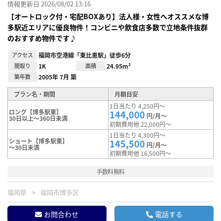
情報更新日 2026/08/02 13:16
【オートロック付・宅配BOXあり】法人様・女性へオススメな博
多駅近エリアに優良物件！コンビニや飲食店多数で立地条件抜群
のおすすめ物件です♪
アクセス
福岡市空港線「東比恵駅」徒歩6分
間取り
1K
面積
24.95m²
築年数
2005年 7月 築
プラン名・期間
月額目安
1日当たり 4,250円～
ロング【博多駅東】
144,000
円/月～
30日以上～360日未満
初期費用他 22,000円～
1日当たり 4,300円～
ショート【博多駅東】
145,500
円/月～
～30日未満
初期費用他 16,500円～
手数料無料
福岡県
福岡市博多区
お問合わせ
電話する