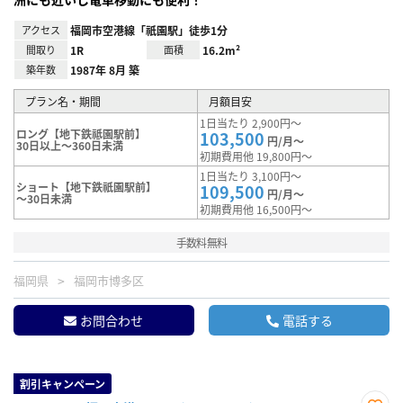
アクセス
福岡市空港線「祇園駅」徒歩1分
間取り
1R
面積
16.2m²
築年数
1987年 8月 築
プラン名・期間
月額目安
1日当たり 2,900円～
ロング【地下鉄祗園駅前】
103,500
円/月～
30日以上～360日未満
初期費用他 19,800円～
1日当たり 3,100円～
ショート【地下鉄祇園駅前】
109,500
円/月～
～30日未満
初期費用他 16,500円～
手数料無料
福岡県
福岡市博多区
お問合わせ
電話する
割引キャンペーン