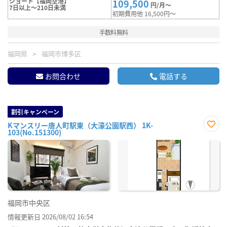
ショート【福岡空港】
109,500
円/月～
7日以上～210日未満
初期費用他 16,500円～
手数料無料
福岡県
福岡市博多区
お問合わせ
電話する
割引キャンペーン
Kマンスリー唐人町駅東（大濠公園駅西） 1K-
103(No.151300)
お気
に入
り登
録
福岡市中央区
情報更新日 2026/08/02 16:54