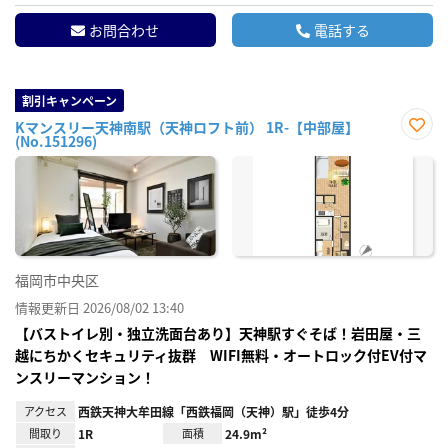
お問合わせ
電話する
割引キャンペーン
Kマンスリー天神南駅（天神ロフト前） 1R-【中部屋】
(No.151296)
お気
に入
り登
録
福岡市中央区
情報更新日 2026/08/02 13:40
【バストイレ別・独立洗面台あり】天神駅すぐそば！岩田屋・三
越にちかくセキュリティ抜群 WIFI無料・オートロック付EV付マ
ンスリーマンション！
アクセス
西鉄天神大牟田線「西鉄福岡（天神）駅」徒歩4分
間取り
1R
面積
24.9m²