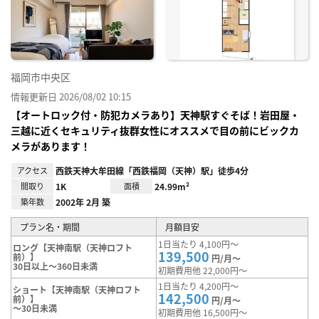
り登
録
福岡市中央区
情報更新日 2026/08/02 10:15
【オートロック付・防犯カメラあり】天神駅すぐそば！岩田屋・
三越に近くセキュリティ抜群女性にオススメで目の前にビックカ
メラがあります！
アクセス
西鉄天神大牟田線「西鉄福岡（天神）駅」徒歩4分
間取り
1K
面積
24.99m²
築年数
2002年 2月 築
プラン名・期間
月額目安
1日当たり 4,100円～
ロング【天神南駅（天神ロフト
139,500
前）】
円/月～
30日以上～360日未満
初期費用他 22,000円～
1日当たり 4,200円～
ショート【天神南駅（天神ロフト
142,500
前）】
円/月～
～30日未満
初期費用他 16,500円～