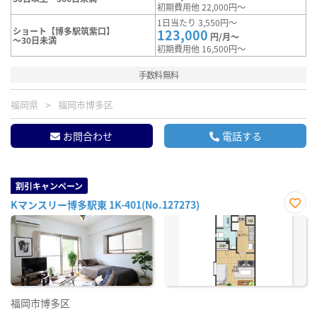
初期費用他 22,000円～
1日当たり 3,550円～
ショート【博多駅筑紫口】
123,000
円/月～
～30日未満
初期費用他 16,500円～
手数料無料
福岡県
福岡市博多区
お問合わせ
電話する
割引キャンペーン
Kマンスリー博多駅東 1K-401(No.127273)
お気
に入
り登
録
福岡市博多区