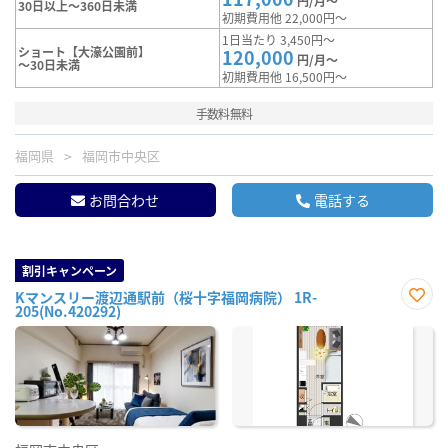
円/月～
30日以上～360日未満
初期費用他 22,000円～
1日当たり 3,450円～
ショート【大濠公園前】
120,000
円/月～
～30日未満
初期費用他 16,500円～
手数料無料
福岡県
福岡市中央区
お問合わせ
電話する
割引キャンペーン
Kマンスリー渡辺通駅前（桜十字福岡病院） 1R-
205(No.420292)
お気
に入
り登
録