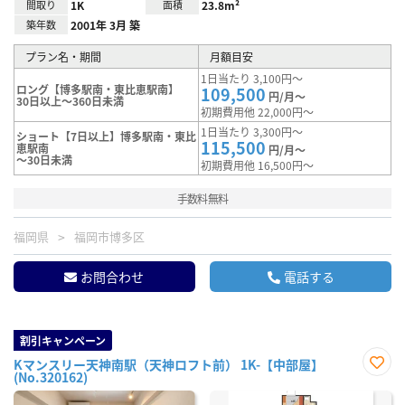
間取り
1K
面積
23.8m²
築年数
2001年 3月 築
プラン名・期間
月額目安
1日当たり 3,100円～
ロング【博多駅南・東比恵駅南】
109,500
円/月～
30日以上～360日未満
初期費用他 22,000円～
1日当たり 3,300円～
ショート【7日以上】博多駅南・東比
115,500
恵駅南
円/月～
～30日未満
初期費用他 16,500円～
手数料無料
福岡県
福岡市博多区
お問合わせ
電話する
割引キャンペーン
Kマンスリー天神南駅（天神ロフト前） 1K-【中部屋】
(No.320162)
お気
に入