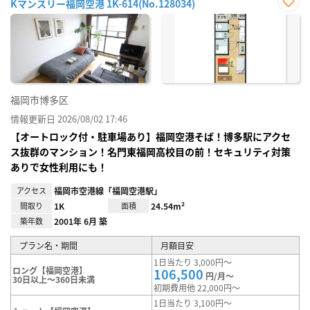
Kマンスリー福岡空港 1K-614(No.128034)
お気
に入
り登
録
福岡市博多区
情報更新日 2026/08/02 17:46
【オートロック付・駐車場あり】福岡空港そば！博多駅にアクセ
ス抜群のマンション！名門東福岡高校目の前！セキュリティ対策
ありで女性利用にも！
アクセス
福岡市空港線「福岡空港駅」
間取り
1K
面積
24.54m²
築年数
2001年 6月 築
プラン名・期間
月額目安
1日当たり 3,000円～
ロング【福岡空港】
106,500
円/月～
30日以上～360日未満
初期費用他 22,000円～
1日当たり 3,100円～