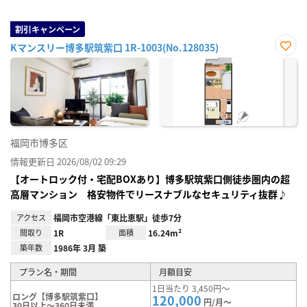
割引キャンペーン
Kマンスリー博多駅筑紫口 1R-1003(No.128035)
お気
に入
り登
録
福岡市博多区
情報更新日 2026/08/02 09:29
【オートロック付・宅配BOXあり】博多駅筑紫口側徒歩圏内の超
高層マンション 格安物件でリースナブルなセキュリティ抜群♪
アクセス
福岡市空港線「東比恵駅」徒歩7分
間取り
1R
面積
16.24m²
築年数
1986年 3月 築
プラン名・期間
月額目安
1日当たり 3,450円～
ロング【博多駅筑紫口】
120,000
円/月～
30日以上～360日未満