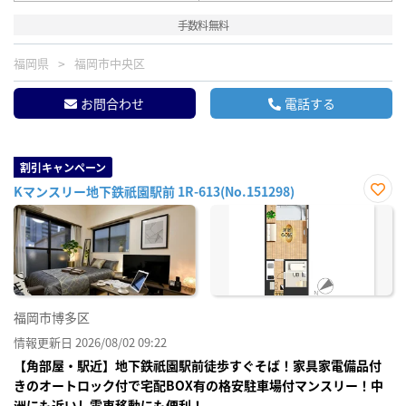
手数料無料
福岡県
福岡市中央区
お問合わせ
電話する
割引キャンペーン
Kマンスリー地下鉄祇園駅前 1R-613(No.151298)
お気
に入
り登
録
福岡市博多区
情報更新日 2026/08/02 09:22
【角部屋・駅近】地下鉄祇園駅前徒歩すぐそば！家具家電備品付
きのオートロック付で宅配BOX有の格安駐車場付マンスリー！中
洲にも近いし電車移動にも便利！