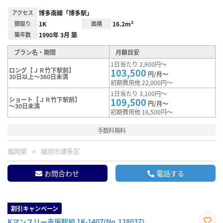
アクセス
博多南線「博多駅」
間取り
1K
面積
16.2m²
築年数
1990年 3月 築
プラン名・期間
月額目安
1日当たり 2,900円～
ロング【ＪＲ竹下駅前】
103,500
円/月～
30日以上～360日未満
初期費用他 22,000円～
1日当たり 3,100円～
ショート【ＪＲ竹下駅前】
109,500
円/月～
～30日未満
初期費用他 16,500円～
手数料無料
福岡県
福岡市博多区
お問合わせ
電話する
割引キャンペーン
Kマンスリー赤坂駅前 1K-1407(No.128037)