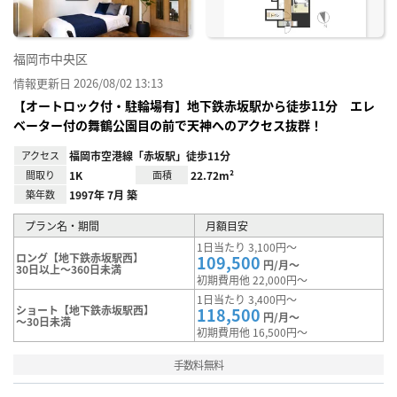
福岡市中央区
情報更新日 2026/08/02 13:13
【オートロック付・駐輪場有】地下鉄赤坂駅から徒歩11分 エレ
ベーター付の舞鶴公園目の前で天神へのアクセス抜群！
アクセス
福岡市空港線「赤坂駅」徒歩11分
間取り
1K
面積
22.72m²
築年数
1997年 7月 築
プラン名・期間
月額目安
1日当たり 3,100円～
ロング【地下鉄赤坂駅西】
109,500
円/月～
30日以上～360日未満
初期費用他 22,000円～
1日当たり 3,400円～
ショート【地下鉄赤坂駅西】
118,500
円/月～
～30日未満
初期費用他 16,500円～
手数料無料