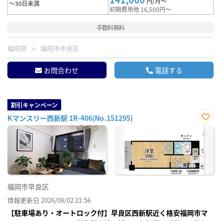
円/月～
～30日未満
初期費用他 16,500円～
手数料無料
福岡県
福岡市中央区
お問合わせ
電話する
割引キャンペーン
Kマンスリー西新駅 1R-406(No.151295)
お気
に入
り登
録
福岡市早良区
情報更新日 2026/08/02 21:56
【駐車場あり・オートロック付】早良区西新駅近く格安福岡市マ