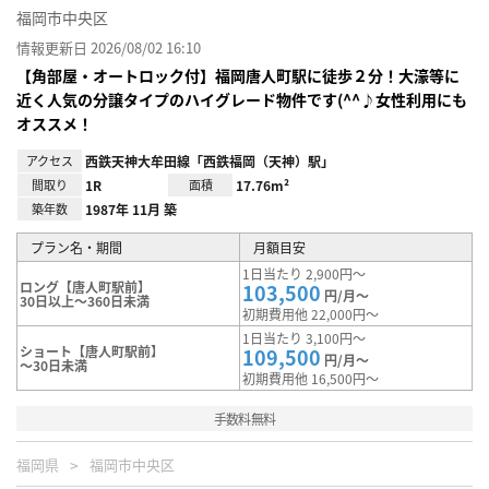
福岡市中央区
情報更新日 2026/08/02 16:10
【角部屋・オートロック付】福岡唐人町駅に徒歩２分！大濠等に
近く人気の分譲タイプのハイグレード物件です(^^♪女性利用にも
オススメ！
アクセス
西鉄天神大牟田線「西鉄福岡（天神）駅」
間取り
1R
面積
17.76m²
築年数
1987年 11月 築
プラン名・期間
月額目安
1日当たり 2,900円～
ロング【唐人町駅前】
103,500
円/月～
30日以上～360日未満
初期費用他 22,000円～
1日当たり 3,100円～
ショート【唐人町駅前】
109,500
円/月～
～30日未満
初期費用他 16,500円～
手数料無料
福岡県
福岡市中央区