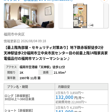
お気
に入
り登
録
福岡市中央区
情報更新日 2026/08/04 09:18
【最上階角部屋・セキュリティ対策あり】地下鉄赤坂駅徒歩2分
天神駅徒歩2分福岡市立中央市民センター目の前最上階14階家具家
電備品付の福岡市マンスリーマンション♪
アクセス
福岡市空港線「天神駅」徒歩12分
間取り
1K
面積
21.95m²
築年数
1997年 11月 築
プラン名・期間
月額目安
1日当たり 3,850円～
ロング【赤坂駅前】
132,000
円/月～
30日以上～360日未満
初期費用他 22,000円～
1日当たり 4,150円～
ショート【赤坂駅前】
141,000