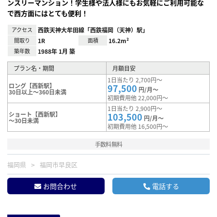
ンスリーマンション！学生様や法人様にもお気軽にご利用可能な
で西方面にはとても便利！
アクセス
西鉄天神大牟田線「西鉄福岡（天神）駅」
間取り
1R
面積
16.2m²
築年数
1988年 1月 築
プラン名・期間
月額目安
1日当たり 2,700円～
ロング【西新駅】
97,500
円/月～
30日以上～360日未満
初期費用他 22,000円～
1日当たり 2,900円～
ショート【西新駅】
103,500
円/月～
～30日未満
初期費用他 16,500円～
手数料無料
福岡県
福岡市早良区
お問合わせ
電話する