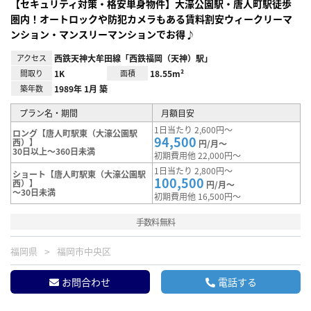
【セキュリティ対策・格安単身物件】大濠公園駅・唐人町駅徒歩
圏内！オートロックや防犯カメラもある賃料割安ウィークリーマ
ンション・マンスリーマンションでお得♪
アクセス
西鉄天神大牟田線「西鉄福岡（天神）駅」
間取り
1K
面積
18.55m²
築年数
1989年 1月 築
プラン名・期間
月額目安
1日当たり 2,600円～
ロング【唐人町駅東（大濠公園駅
94,500
西）】
円/月～
30日以上～360日未満
初期費用他 22,000円～
1日当たり 2,800円～
ショート【唐人町駅東（大濠公園駅
100,500
西）】
円/月～
～30日未満
初期費用他 16,500円～
手数料無料
福岡県
福岡市中央区
お問合わせ
電話する