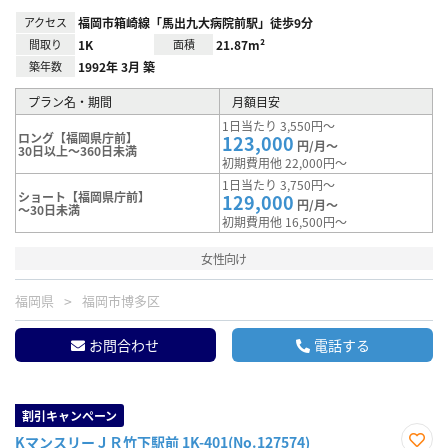
アクセス
福岡市箱崎線「馬出九大病院前駅」徒歩9分
間取り
1K
面積
21.87m²
築年数
1992年 3月 築
プラン名・期間
月額目安
1日当たり 3,550円～
ロング【福岡県庁前】
123,000
円/月～
30日以上～360日未満
初期費用他 22,000円～
1日当たり 3,750円～
ショート【福岡県庁前】
129,000
円/月～
～30日未満
初期費用他 16,500円～
女性向け
福岡県
福岡市博多区
お問合わせ
電話する
割引キャンペーン
KマンスリーＪＲ竹下駅前 1K-401(No.127574)