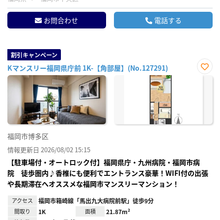
お問合わせ
電話する
割引キャンペーン
Kマンスリー福岡県庁前 1K-【角部屋】(No.127291)
お気
に入
り登
録
福岡市博多区
情報更新日 2026/08/02 15:15
【駐車場付・オートロック付】福岡県庁・九州病院・福岡市病
院 徒歩圏内♪香椎にも便利でエントランス豪華！WIFI付の出張
や長期滞在へオススメな福岡市マンスリーマンション！
アクセス
福岡市箱崎線「馬出九大病院前駅」徒歩9分
間取り
1K
面積
21.87m²