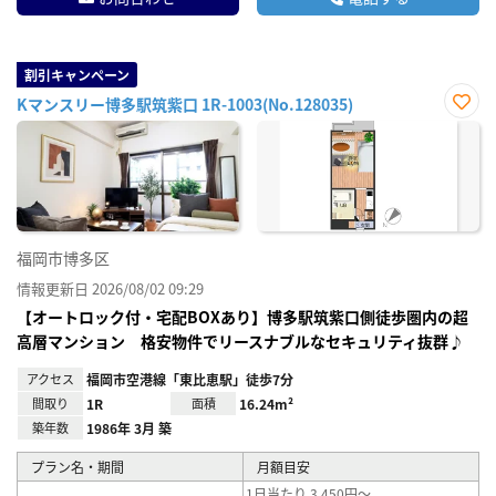
割引キャンペーン
Kマンスリー博多駅筑紫口 1R-1003(No.128035)
お気
に入
り登
録
福岡市博多区
情報更新日 2026/08/02 09:29
【オートロック付・宅配BOXあり】博多駅筑紫口側徒歩圏内の超
高層マンション 格安物件でリースナブルなセキュリティ抜群♪
アクセス
福岡市空港線「東比恵駅」徒歩7分
間取り
1R
面積
16.24m²
築年数
1986年 3月 築
プラン名・期間
月額目安
1日当たり 3,450円～