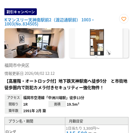
割引キャンペーン
Kマンスリー天神南駅前2（渡辺通駅前） 1003・
1003(No.834505)
お気
に入
り登
録
福岡市中央区
情報更新日 2026/08/02 12:12
【高層階・オートロック付】地下鉄天神駅南へ徒歩5分 と市街地
徒歩圏内で防犯カメラ付きセキュリティー強化物件！
アクセス
福岡市空港線「中洲川端駅」徒歩13分
間取り
1R
面積
19.5m²
築年数
1991年 2月 築
プラン名・期間
月額目安
1日当たり 3,300円～
ロング