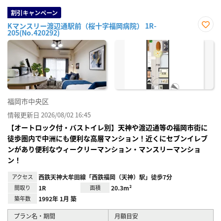
割引キャンペーン
Kマンスリー渡辺通駅前（桜十字福岡病院） 1R-
205(No.420292)
お気
に入
り登
録
福岡市中央区
情報更新日 2026/08/02 16:45
【オートロック付・バストイレ別】天神や渡辺通等の福岡市街に
徒歩圏内で中洲にも便利な高層マンション！近くにセブンイレブ
ンがあり便利なウィークリーマンション・マンスリーマンショ
ン！
アクセス
西鉄天神大牟田線「西鉄福岡（天神）駅」徒歩7分
間取り
1R
面積
20.3m²
築年数
1992年 1月 築
プラン名・期間
月額目安