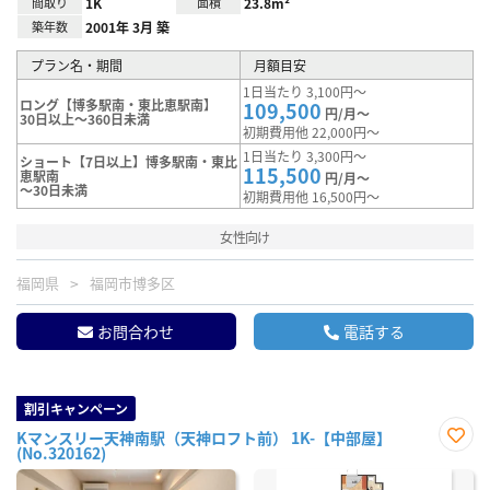
間取り
1K
面積
23.8m²
築年数
2001年 3月 築
プラン名・期間
月額目安
1日当たり 3,100円～
ロング【博多駅南・東比恵駅南】
109,500
円/月～
30日以上～360日未満
初期費用他 22,000円～
1日当たり 3,300円～
ショート【7日以上】博多駅南・東比
115,500
恵駅南
円/月～
～30日未満
初期費用他 16,500円～
女性向け
福岡県
福岡市博多区
お問合わせ
電話する
割引キャンペーン
Kマンスリー天神南駅（天神ロフト前） 1K-【中部屋】
(No.320162)
お気
に入