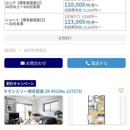
ロング【博多駅筑紫口】
120,000
円/月～
30日以上～360日未満
初期費用他 22,000円～
1日当たり 3,550円～
ショート【博多駅筑紫口】
123,000
円/月～
～30日未満
初期費用他 16,500円～
女性向け
福岡県
福岡市博多区
お問合わせ
電話する
割引キャンペーン
Kマンスリー博多駅東 1K-401(No.127273)
お気
に入
り登
録