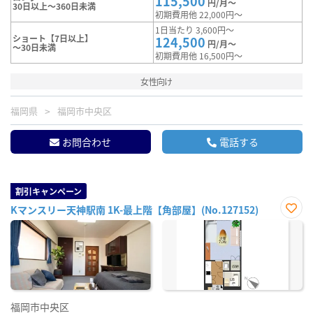
115,500
円/月～
30日以上～360日未満
初期費用他 22,000円～
1日当たり 3,600円～
ショート【7日以上】
124,500
円/月～
～30日未満
初期費用他 16,500円～
女性向け
福岡県
福岡市中央区
お問合わせ
電話する
割引キャンペーン
Kマンスリー天神駅南 1K-最上階【角部屋】(No.127152)
お気
に入
り登
録
福岡市中央区