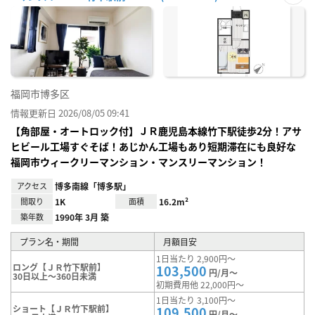
お気
に入
り登
録
福岡市博多区
情報更新日 2026/08/05 09:41
【角部屋・オートロック付】ＪＲ鹿児島本線竹下駅徒歩2分！アサ
ヒビール工場すぐそば！あじかん工場もあり短期滞在にも良好な
福岡市ウィークリーマンション・マンスリーマンション！
アクセス
博多南線「博多駅」
間取り
1K
面積
16.2m²
築年数
1990年 3月 築
プラン名・期間
月額目安
1日当たり 2,900円～
ロング【ＪＲ竹下駅前】
103,500
円/月～
30日以上～360日未満
初期費用他 22,000円～
1日当たり 3,100円～
ショート【ＪＲ竹下駅前】
109,500
円/月～