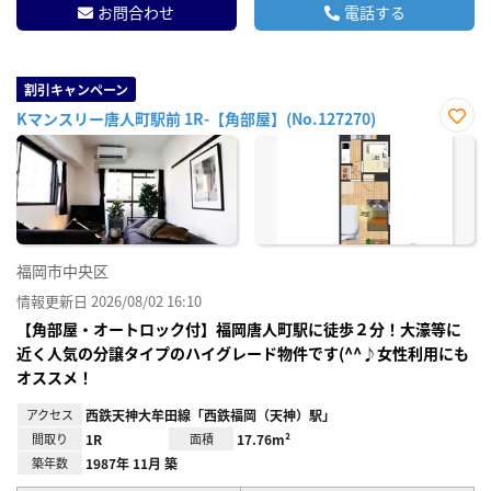
お問合わせ
電話する
割引キャンペーン
Kマンスリー唐人町駅前 1R-【角部屋】(No.127270)
お気
に入
り登
録
福岡市中央区
情報更新日 2026/08/02 16:10
【角部屋・オートロック付】福岡唐人町駅に徒歩２分！大濠等に
近く人気の分譲タイプのハイグレード物件です(^^♪女性利用にも
オススメ！
アクセス
西鉄天神大牟田線「西鉄福岡（天神）駅」
間取り
1R
面積
17.76m²
築年数
1987年 11月 築