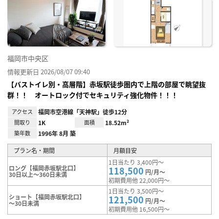
お気
に入
り登
録
福岡市中央区
情報更新日 2026/08/07 09:40
【バストイレ別・高層階】赤坂駅徒歩圏内で上階の部屋で眺望抜
群！！ オートロック付でセキュリティ強化物件！！！
アクセス
福岡市空港線「天神駅」徒歩12分
間取り
1K
面積
18.52m²
築年数
1996年 8月 築
プラン名・期間
月額目安
1日当たり 3,400円～
ロング【福岡赤坂駅北口】
118,500
円/月～
30日以上～360日未満
初期費用他 22,000円～
1日当たり 3,500円～
ショート【福岡赤坂駅北口】
121,500
円/月～
～30日未満
初期費用他 16,500円～