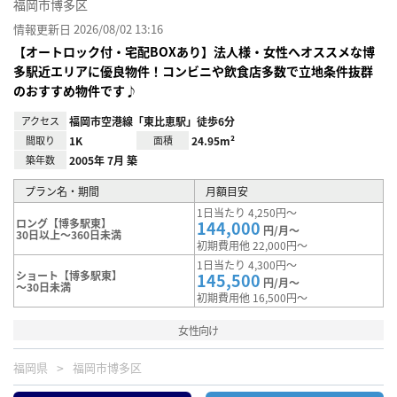
福岡市博多区
情報更新日 2026/08/02 13:16
【オートロック付・宅配BOXあり】法人様・女性へオススメな博
多駅近エリアに優良物件！コンビニや飲食店多数で立地条件抜群
のおすすめ物件です♪
アクセス
福岡市空港線「東比恵駅」徒歩6分
間取り
1K
面積
24.95m²
築年数
2005年 7月 築
プラン名・期間
月額目安
1日当たり 4,250円～
ロング【博多駅東】
144,000
円/月～
30日以上～360日未満
初期費用他 22,000円～
1日当たり 4,300円～
ショート【博多駅東】
145,500
円/月～
～30日未満
初期費用他 16,500円～
女性向け
福岡県
福岡市博多区