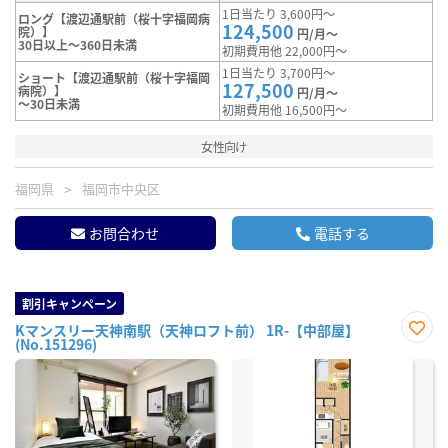
1日当たり 3,600円～
ロング【渡辺通駅前（桜十字福岡病
124,500
院）】
円/月～
30日以上～360日未満
初期費用他 22,000円～
1日当たり 3,700円～
ショート【渡辺通駅前（桜十字福岡
127,500
病院）】
円/月～
～30日未満
初期費用他 16,500円～
女性向け
福岡県
福岡市中央区
お問合わせ
電話する
割引キャンペーン
Kマンスリー天神南駅（天神ロフト前） 1R-【中部屋】
(No.151296)
お気
に入
り登
録