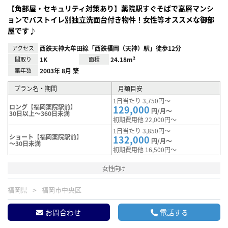
【角部屋・セキュリティ対策あり】薬院駅すぐそばで高層マンシ
ョンでバストイレ別独立洗面台付き物件！女性等オススメな御部
屋です♪
アクセス
西鉄天神大牟田線「西鉄福岡（天神）駅」徒歩12分
間取り
1K
面積
24.18m²
築年数
2003年 8月 築
プラン名・期間
月額目安
1日当たり 3,750円～
ロング【福岡薬院駅前】
129,000
円/月～
30日以上～360日未満
初期費用他 22,000円～
1日当たり 3,850円～
ショート【福岡薬院駅前】
132,000
円/月～
～30日未満
初期費用他 16,500円～
女性向け
福岡県
福岡市中央区
お問合わせ
電話する