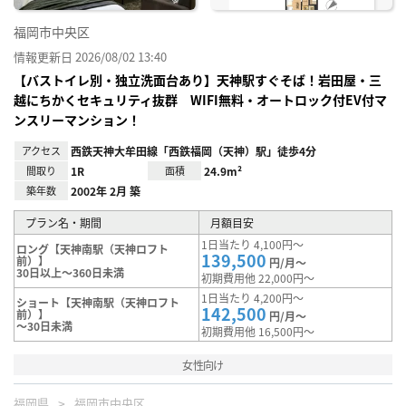
福岡市中央区
情報更新日 2026/08/02 13:40
【バストイレ別・独立洗面台あり】天神駅すぐそば！岩田屋・三
越にちかくセキュリティ抜群 WIFI無料・オートロック付EV付マ
ンスリーマンション！
アクセス
西鉄天神大牟田線「西鉄福岡（天神）駅」徒歩4分
間取り
1R
面積
24.9m²
築年数
2002年 2月 築
プラン名・期間
月額目安
1日当たり 4,100円～
ロング【天神南駅（天神ロフト
139,500
前）】
円/月～
30日以上～360日未満
初期費用他 22,000円～
1日当たり 4,200円～
ショート【天神南駅（天神ロフト
142,500
前）】
円/月～
～30日未満
初期費用他 16,500円～
女性向け
福岡県
福岡市中央区