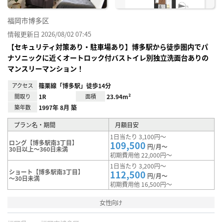
福岡市博多区
情報更新日 2026/08/02 07:45
【セキュリティ対策あり・駐車場あり】博多駅から徒歩圏内でパ
ナソニックに近くオートロック付バストイレ別独立洗面台ありの
マンスリーマンション！
アクセス
篠栗線「博多駅」徒歩14分
間取り
1R
面積
23.94m²
築年数
1997年 8月 築
プラン名・期間
月額目安
1日当たり 3,100円～
ロング【博多駅南3丁目】
109,500
円/月～
30日以上～360日未満
初期費用他 22,000円～
1日当たり 3,200円～
ショート【博多駅南3丁目】
112,500
円/月～
～30日未満
初期費用他 16,500円～
女性向け