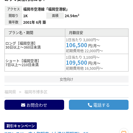
アクセス
福岡市空港線「福岡空港駅」
間取り
1K
面積
24.54m²
築年数
2001年 6月 築
プラン名・期間
月額目安
1日当たり 3,000円～
ロング【福岡空港】
106,500
円/月～
30日以上～360日未満
初期費用他 22,000円～
1日当たり 3,100円～
ショート【福岡空港】
109,500
円/月～
7日以上～210日未満
初期費用他 16,500円～
女性向け
福岡県
福岡市博多区
お問合わせ
電話する
割引キャンペーン