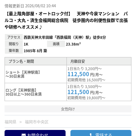
情報更新日 2026/08/02 10:44
【最上階角部屋・オートロック付】 天神や今泉マンション パ
ルコ・大丸・済生会福岡総合病院 徒歩圏内の利便性抜群で出張
や研修へオススメ♪
アクセス
西鉄天神大牟田線「西鉄福岡（天神）駅」徒歩8分
間取り
1K
面積
23.38m²
築年数
1985年 8月 築
プラン名・期間
月額目安
1日当たり 3,200円～
ショート【天神駅南】
112,500
円/月～
～30日未満
初期費用他 16,500円～
1日当たり 3,500円～
ロング【天神駅南】
121,500
円/月～
30日以上～360日未満
初期費用他 19,800円～
女性向け
福岡県
福岡市中央区
お問合わせ
電話する