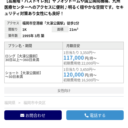
【高層階・バストイレ別】ヤフオクドームや国立病院機構、九州
医療センターへのアクセスに便利♪明るく穏やかな空間です。セキ
ュリティ対策あり女性にも良好！
アクセス
福岡市空港線「大濠公園駅」徒歩2分
間取り
1K
面積
21m²
築年数
1995年 3月 築
プラン名・期間
月額目安
1日当たり 3,350円～
ロング【大濠公園前】
117,000
円/月～
30日以上～360日未満
初期費用他 22,000円～
1日当たり 3,450円～
ショート【大濠公園前】
120,000
円/月～
～30日未満
初期費用他 16,500円～
女性向け
福岡県
福岡市中央区
お問合わせ
電話する