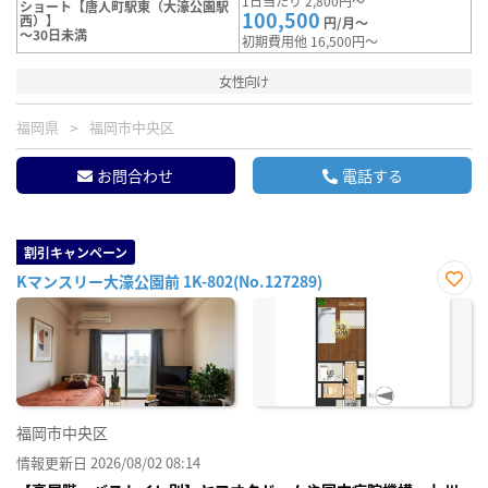
1日当たり 2,800円～
ショート【唐人町駅東（大濠公園駅
100,500
西）】
円/月～
～30日未満
初期費用他 16,500円～
女性向け
福岡県
福岡市中央区
お問合わせ
電話する
割引キャンペーン
Kマンスリー大濠公園前 1K-802(No.127289)
お気
に入
り登
録
福岡市中央区
情報更新日 2026/08/02 08:14