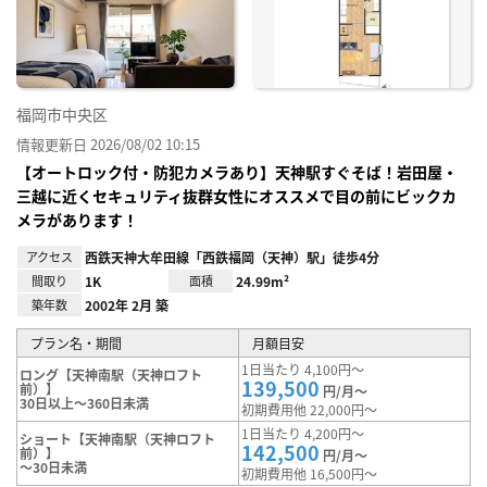
り登
録
福岡市中央区
情報更新日 2026/08/02 10:15
【オートロック付・防犯カメラあり】天神駅すぐそば！岩田屋・
三越に近くセキュリティ抜群女性にオススメで目の前にビックカ
メラがあります！
アクセス
西鉄天神大牟田線「西鉄福岡（天神）駅」徒歩4分
間取り
1K
面積
24.99m²
築年数
2002年 2月 築
プラン名・期間
月額目安
1日当たり 4,100円～
ロング【天神南駅（天神ロフト
139,500
前）】
円/月～
30日以上～360日未満
初期費用他 22,000円～
1日当たり 4,200円～
ショート【天神南駅（天神ロフト
142,500
前）】
円/月～
～30日未満
初期費用他 16,500円～