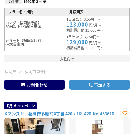
築年数
1992年 3月 築
プラン名・期間
月額目安
1日当たり 3,550円～
ロング【福岡県庁前】
123,000
円/月～
30日以上～360日未満
初期費用他 22,000円～
1日当たり 3,750円～
ショート【福岡県庁前】
129,000
円/月～
～30日未満
初期費用他 16,500円～
女性向け
福岡県
福岡市博多区
お問合わせ
電話する
割引キャンペーン
Kマンスリー福岡博多駅前4丁目 420・1Rｰ420(No.453610)
お気
に入
り登
録