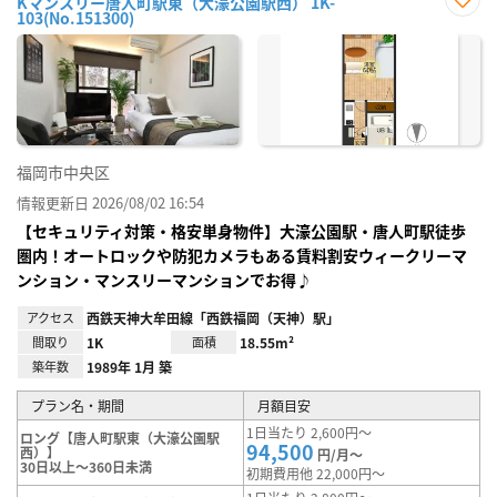
Kマンスリー唐人町駅東（大濠公園駅西） 1K-
103(No.151300)
お気
に入
り登
録
福岡市中央区
情報更新日 2026/08/02 16:54
【セキュリティ対策・格安単身物件】大濠公園駅・唐人町駅徒歩
圏内！オートロックや防犯カメラもある賃料割安ウィークリーマ
ンション・マンスリーマンションでお得♪
アクセス
西鉄天神大牟田線「西鉄福岡（天神）駅」
間取り
1K
面積
18.55m²
築年数
1989年 1月 築
プラン名・期間
月額目安
1日当たり 2,600円～
ロング【唐人町駅東（大濠公園駅
94,500
西）】
円/月～
30日以上～360日未満
初期費用他 22,000円～