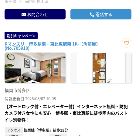
福岡県
福岡市博多区
お問合わせ
電話する
割引キャンペーン
Kマンスリー博多駅南・東比恵駅南 1K-【角部屋】
(No.705918)
お気
に入
り登
録
福岡市博多区
情報更新日 2026/08/02 10:08
【オートロック付・エレベーター付】インターネット無料・防犯
カメラ付き女性にも安心 博多駅・東比恵駅に徒歩圏内のバスト
イレ別物件！
アクセス
篠栗線「博多駅」徒歩15分