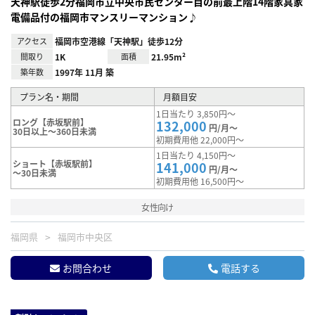
天神駅徒歩2分福岡市立中央市民センター目の前最上階14階家具家
電備品付の福岡市マンスリーマンション♪
アクセス
福岡市空港線「天神駅」徒歩12分
間取り
1K
面積
21.95m²
築年数
1997年 11月 築
プラン名・期間
月額目安
1日当たり 3,850円～
ロング【赤坂駅前】
132,000
円/月～
30日以上～360日未満
初期費用他 22,000円～
1日当たり 4,150円～
ショート【赤坂駅前】
141,000
円/月～
～30日未満
初期費用他 16,500円～
女性向け
福岡県
福岡市中央区
お問合わせ
電話する