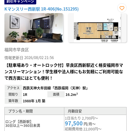
割引キャンペーン
Kマンスリー西新駅 1R-406(No.151295)
お気
に入
り登
録
福岡市早良区
情報更新日 2026/08/02 21:56
【駐車場あり・オートロック付】早良区西新駅近く格安福岡市マ
ンスリーマンション！学生様や法人様にもお気軽にご利用可能な
で西方面にはとても便利！
アクセス
西鉄天神大牟田線「西鉄福岡（天神）駅」
間取り
1R
面積
16.2m²
築年数
1988年 1月 築
プラン名・期間
月額目安
1日当たり 2,700円～
ロング【西新駅】
97,500
円/月～
30日以上～360日未満
初期費用他 22,000円～