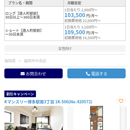
プラン名・期間
月額目安
1日当たり 2,900円～
ロング【唐人町駅前】
103,500
円/月～
30日以上～360日未満
初期費用他 22,000円～
1日当たり 3,100円～
ショート【唐人町駅前】
109,500
円/月～
～30日未満
初期費用他 16,500円～
女性向け
福岡県
福岡市中央区
お問合わせ
電話する
割引キャンペーン
Kマンスリー博多駅南3丁目 1K-506(No.420572)
お気
に入
り登
録