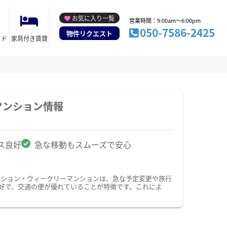
お気に入り一覧
営業時間：9:00am～6:00pm
050-7586-2425
物件リクエスト
イド
家具付き賃貸
マンション情報
ス良好
急な移動もスムーズで安心
ンション・ウィークリーマンションは、急な予定変更や旅行
好で、交通の便が優れていることが特徴です。これによ