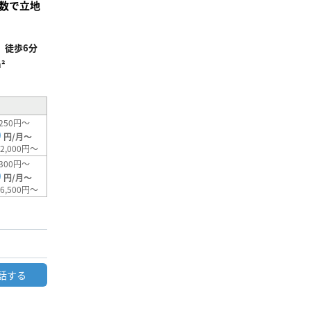
数で立地
」徒歩6分
²
250円～
0
円/月～
2,000円～
300円～
0
円/月～
6,500円～
話する