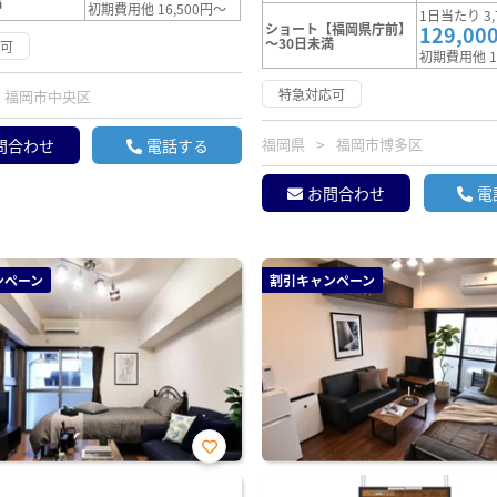
満
初期費用他 16,500円～
1日当たり 3,
ショート【福岡県庁前】
129,00
～30日未満
応可
初期費用他 1
特急対応可
福岡市中央区
福岡県
福岡市博多区
問合わせ
電話する
お問合わせ
電
ンペーン
割引キャンペーン
お気
に入