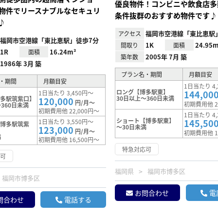
優良物件！コンビニや飲食店多
物件でリースナブルなセキュリ
条件抜群のおすすめ物件です♪
♪
福岡市空港線「東比恵駅
アクセス
福岡市空港線「東比恵駅」徒歩7分
1K
24.95m
間取り
面積
1R
16.24m²
面積
2005年 7月 築
築年数
1986年 3月 築
プラン名・期間
月額目安
・期間
月額目安
1日当たり 4,
ロング【博多駅東】
144,00
1日当たり 3,450円～
30日以上～360日未満
博多駅筑紫口】
120,000
円/月～
初期費用他 2
360日未満
初期費用他 22,000円～
1日当たり 4,
ショート【博多駅東】
145,50
1日当たり 3,550円～
【博多駅筑紫
～30日未満
123,000
円/月～
初期費用他 1
満
初期費用他 16,500円～
特急対応可
応可
福岡県
福岡市博多区
福岡市博多区
お問合わせ
電
問合わせ
電話する