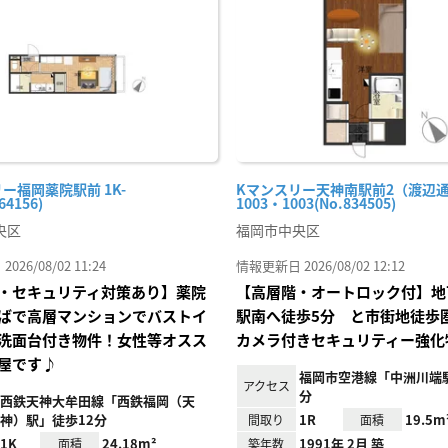
り登
録
ー福岡薬院駅前 1K-
Kマンスリー天神南駅前2（渡辺
64156)
1003・1003(No.834505)
央区
福岡市中央区
26/08/02 11:24
情報更新日 2026/08/02 12:12
・セキュリティ対策あり】薬院
【高層階・オートロック付】地
ばで高層マンションでバストイ
駅南へ徒歩5分 と市街地徒歩
洗面台付き物件！女性等オスス
カメラ付きセキュリティー強化
屋です♪
福岡市空港線「中洲川端駅
アクセス
分
西鉄天神大牟田線「西鉄福岡（天
神）駅」徒歩12分
1R
19.5m
間取り
面積
1K
24.18m²
1991年 2月 築
面積
築年数