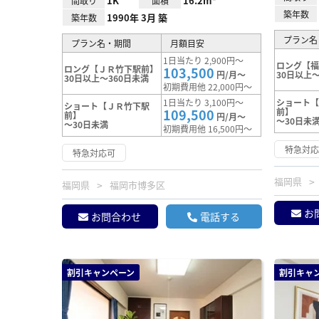
1K
16.2m²
間取り
面積
築年数
1990年 3月 築
築年数
プラン名
プラン名・期間
月額目安
1日当たり 2,900円～
ロング【
ロング【ＪＲ竹下駅前】
103,500
円/月～
30日以上～
30日以上～360日未満
初期費用他 22,000円～
1日当たり 3,100円～
ショート
ショート【ＪＲ竹下駅
109,500
前】
前】
円/月～
～30日未
～30日未満
初期費用他 16,500円～
特急対
特急対応可
福岡県
福岡県
福岡市博多区
お
お問合わせ
電話する
割引キャンペーン
割引キャ