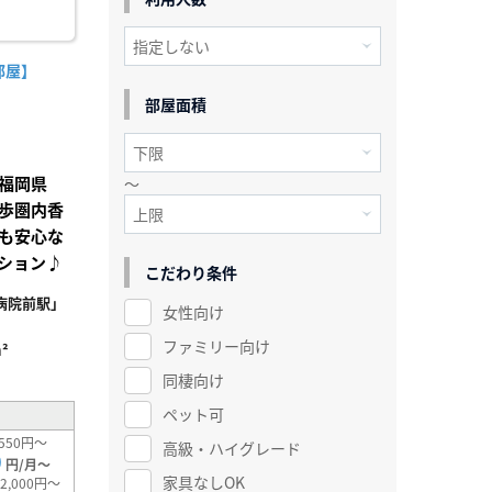
部屋】
部屋面積
福岡県
～
歩圏内香
も安心な
ション♪
こだわり条件
病院前駅」
女性向け
ファミリー向け
²
同棲向け
ペット可
550円～
高級・ハイグレード
0
円/月～
家具なしOK
2,000円～