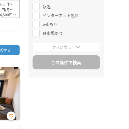
750円～
駅近
0
円/月～
6,500円～
インターネット無料
wifiあり
駐車場あり
さらに表示
話する
お気
に入