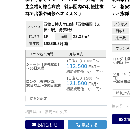
生会福岡総合病院 徒歩圏内の利便性抜
ン 格安
群で出張や研修へオススメ♪
ティ抜群
西鉄天神大牟田線「西鉄福岡（天
アクセス
アクセス
神）駅」徒歩8分
間取り
1K
23.38m²
間取り
面積
築年数
1985年 8月 築
築年数
プラン名
プラン名・期間
月額目安
ロング【
1日当たり 3,200円～
30日以上～
ショート【天神駅南】
112,500
円/月～
～30日未満
初期費用他 16,500円～
ショート
口】
1日当たり 3,500円～
ロング【天神駅南】
～30日未
121,500
円/月～
30日以上～360日未満
初期費用他 19,800円～
特急対
特急対応可
福岡県
福岡県
福岡市中央区
お
お問合わせ
電話する