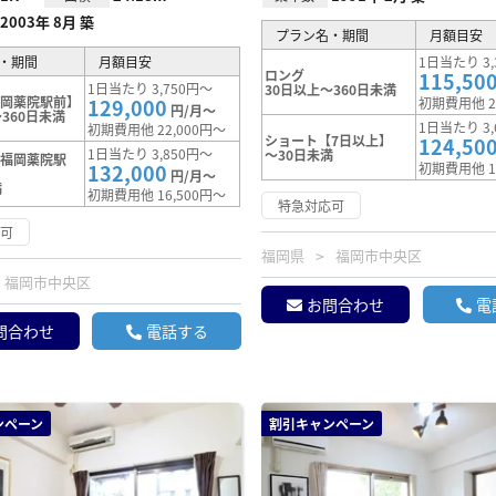
2003年 8月 築
プラン名・期間
月額目安
・期間
月額目安
1日当たり 3,
ロング
115,50
1日当たり 3,750円～
30日以上～360日未満
福岡薬院駅前】
129,000
初期費用他 2
円/月～
360日未満
1日当たり 3,
初期費用他 22,000円～
ショート【7日以上】
124,50
1日当たり 3,850円～
～30日未満
【福岡薬院駅
132,000
初期費用他 1
円/月～
満
初期費用他 16,500円～
特急対応可
応可
福岡県
福岡市中央区
福岡市中央区
お問合わせ
電
問合わせ
電話する
ンペーン
割引キャンペーン