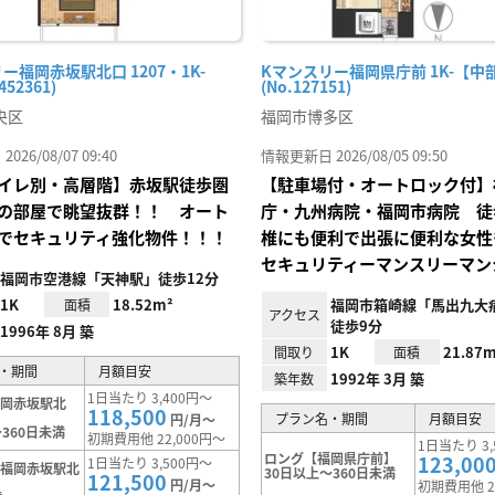
ー福岡赤坂駅北口 1207・1K-
Kマンスリー福岡県庁前 1K-【中
452361)
(No.127151)
央区
福岡市博多区
26/08/07 09:40
情報更新日 2026/08/05 09:50
イレ別・高層階】赤坂駅徒歩圏
【駐車場付・オートロック付】
の部屋で眺望抜群！！ オート
庁・九州病院・福岡市病院 徒
でセキュリティ強化物件！！！
椎にも便利で出張に便利な女性
セキュリティーマンスリーマン
福岡市空港線「天神駅」徒歩12分
1K
18.52m²
福岡市箱崎線「馬出九大
面積
アクセス
徒歩9分
1996年 8月 築
1K
21.87m
間取り
面積
・期間
月額目安
1992年 3月 築
築年数
1日当たり 3,400円～
福岡赤坂駅北
118,500
プラン名・期間
月額目安
円/月～
360日未満
初期費用他 22,000円～
1日当たり 3,
ロング【福岡県庁前】
123,00
1日当たり 3,500円～
【福岡赤坂駅北
30日以上～360日未満
121,500
円/月～
初期費用他 2