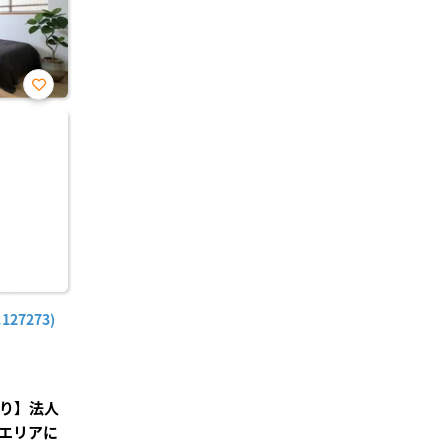
お気
に入
り登
録
27273)
あり】法人
エリアに