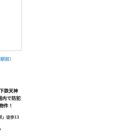
り登
録
通駅前）
下鉄天神
圏内で防犯
物件！
」徒歩13
²