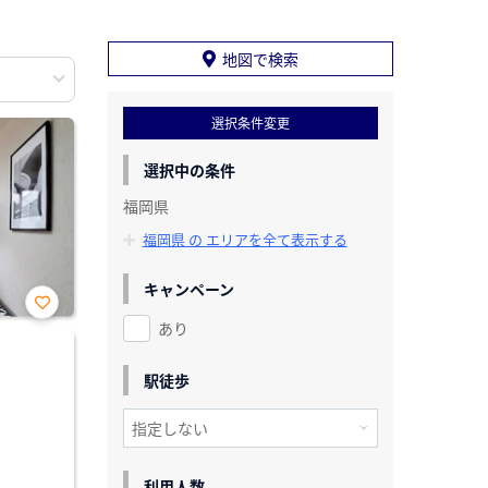
地図で検索
選択条件変更
選択中の条件
福岡県
福岡県 の エリアを全て表示する
キャンペーン
あり
お気
に入
り登
録
駅徒歩
利用人数