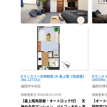
お気
に入
り登
録
Kマンスリー天神駅南 1K-最上階【角部屋】
Kマンスリ
(No.127152)
1003(No.
福岡市中央区
福岡市博
情報更新日 2026/08/02 10:44
情報更新日 20
【最上階角部屋・オートロック付】 天
【オート
神や今泉マンション パルコ・大丸・済
駅筑紫口