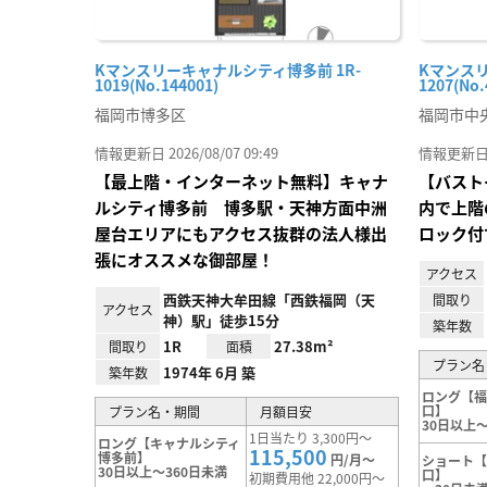
Kマンスリーキャナルシティ博多前 1R-
Kマンスリ
1019(No.144001)
1207(No.
福岡市博多区
福岡市中
情報更新日 2026/08/07 09:49
情報更新日 20
【最上階・インターネット無料】キャナ
【バスト
ルシティ博多前 博多駅・天神方面中洲
内で上階
屋台エリアにもアクセス抜群の法人様出
ロック付
張にオススメな御部屋！
アクセス
西鉄天神大牟田線「西鉄福岡（天
間取り
アクセス
神）駅」徒歩15分
築年数
1R
27.38m²
間取り
面積
プラン名
1974年 6月 築
築年数
ロング【
口】
プラン名・期間
月額目安
30日以上～
1日当たり 3,300円～
ロング【キャナルシティ
115,500
博多前】
円/月～
ショート
30日以上～360日未満
口】
初期費用他 22,000円～