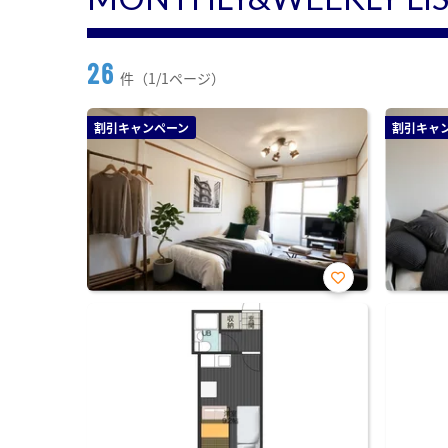
26
件（1/1ページ）
割引キャンペーン
割引キャ
お気
に入
り登
録