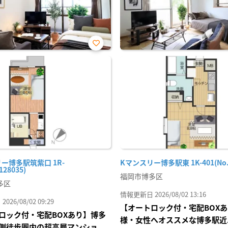
お気
に入
り登
録
ー博多駅筑紫口 1R-
Kマンスリー博多駅東 1K-401(No.1
128035)
福岡市博多区
多区
情報更新日 2026/08/02 13:16
26/08/02 09:29
【オートロック付・宅配BOX
ロック付・宅配BOXあり】博多
様・女性へオススメな博多駅近
側徒歩圏内の超高層マンショ