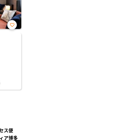
お気
に入
り登
録
セス便
ィア博多