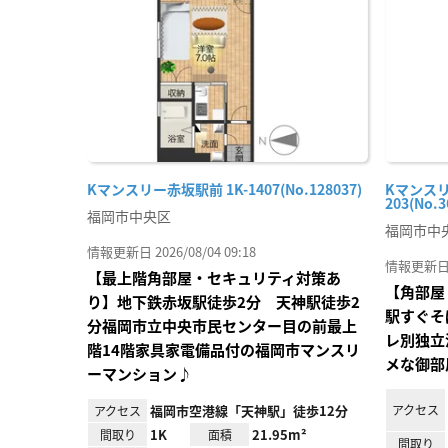
り登
録
Kマンスリー赤坂駅前 1K-1407(No.128037)
Kマンスリ
203(No.3
福岡市中央区
福岡市中
情報更新日 2026/08/04 09:18
情報更新日 20
【最上階角部屋・セキュリティ対策あ
【角部屋
り】地下鉄赤坂駅徒歩2分 天神駅徒歩2
駅すぐそ
分福岡市立中央市民センター目の前最上
レ別独立
階14階家具家電備品付の福岡市マンスリ
メな御部
ーマンション♪
福岡市空港線「天神駅」徒歩12分
アクセス
アクセス
1K
21.95m²
間取り
面積
間取り