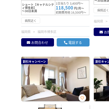
～30日未
1日当たり 3,400円～
ショート【キャナルシテ
118,500
ィ博多前】
円/月～
病院近
～30日未満
初期費用他 16,500円～
病院近く
福岡県
福岡県
福岡市博多区
お
お問合わせ
電話する
割引キャンペーン
割引キャ
お気
に入