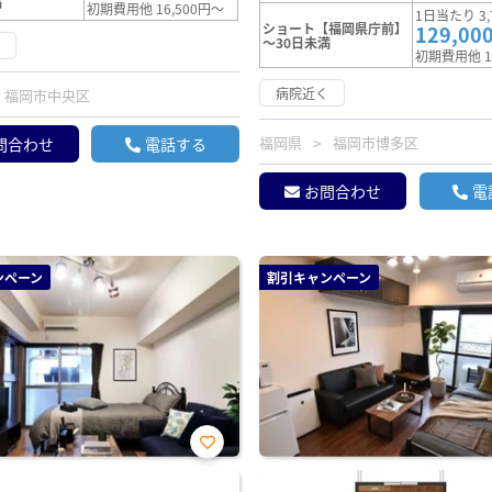
満
初期費用他 16,500円～
1日当たり 3,
ショート【福岡県庁前】
129,00
～30日未満
く
初期費用他 1
病院近く
福岡市中央区
福岡県
福岡市博多区
問合わせ
電話する
お問合わせ
電
ンペーン
割引キャンペーン
お気
に入