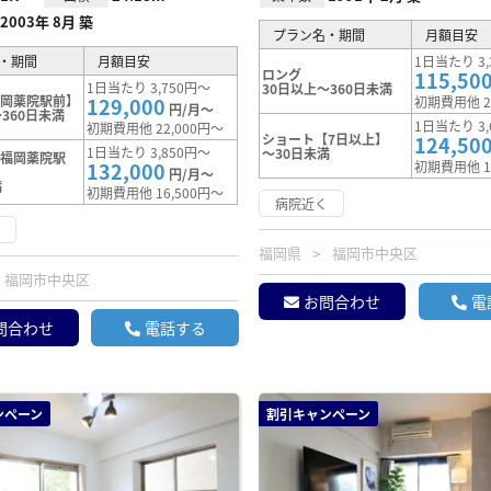
2003年 8月 築
プラン名・期間
月額目安
・期間
月額目安
1日当たり 3,
ロング
115,50
1日当たり 3,750円～
30日以上～360日未満
福岡薬院駅前】
129,000
初期費用他 2
円/月～
360日未満
1日当たり 3,
初期費用他 22,000円～
ショート【7日以上】
124,50
1日当たり 3,850円～
～30日未満
【福岡薬院駅
132,000
初期費用他 1
円/月～
満
初期費用他 16,500円～
病院近く
く
福岡県
福岡市中央区
福岡市中央区
お問合わせ
電
問合わせ
電話する
ンペーン
割引キャンペーン