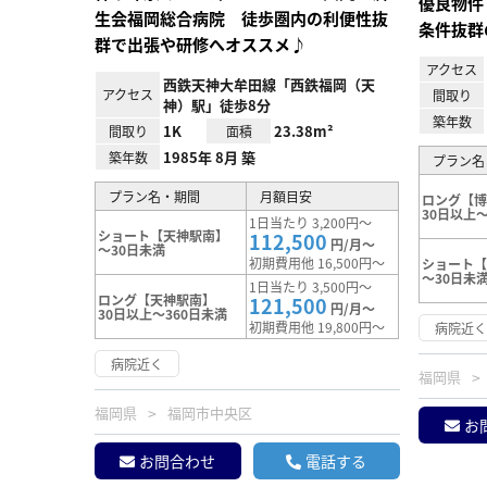
優良物件
生会福岡総合病院 徒歩圏内の利便性抜
条件抜群
群で出張や研修へオススメ♪
アクセス
西鉄天神大牟田線「西鉄福岡（天
アクセス
間取り
神）駅」徒歩8分
築年数
1K
23.38m²
間取り
面積
1985年 8月 築
築年数
プラン名
プラン名・期間
月額目安
ロング【
30日以上～
1日当たり 3,200円～
ショート【天神駅南】
112,500
円/月～
～30日未満
初期費用他 16,500円～
ショート
～30日未
1日当たり 3,500円～
ロング【天神駅南】
121,500
円/月～
30日以上～360日未満
初期費用他 19,800円～
病院近
病院近く
福岡県
福岡県
福岡市中央区
お
お問合わせ
電話する