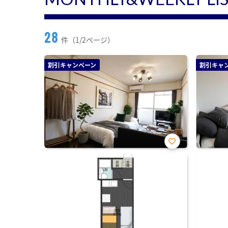
28
件（1/2ページ）
割引キャンペーン
割引キャ
お気
に入
り登
録