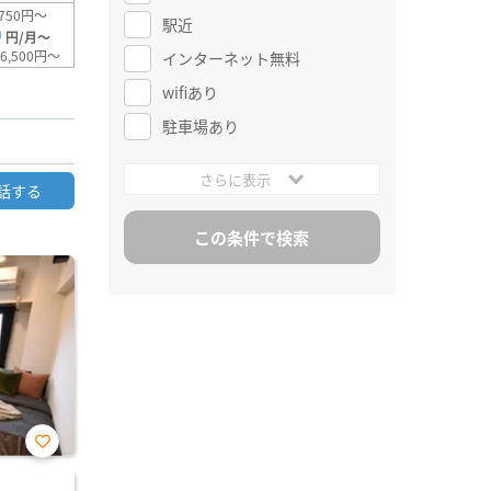
750円～
駅近
0
円/月～
6,500円～
インターネット無料
wifiあり
駐車場あり
さらに表示
話する
お気
に入