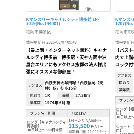
Kマンスリーキャナルシティ博多前 1R-
Kマンスリ
1019(No.144001)
1207(No.
福岡市博多区
福岡市中
情報更新日 2026/08/07 09:49
情報更新日 20
【最上階・インターネット無料】キャナ
【バスト
ルシティ博多前 博多駅・天神方面中洲
内で上階
屋台エリアにもアクセス抜群の法人様出
ロック付
張にオススメな御部屋！
アクセス
西鉄天神大牟田線「西鉄福岡（天
間取り
アクセス
神）駅」徒歩15分
築年数
1R
27.38m²
間取り
面積
プラン名
1974年 6月 築
築年数
ロング【
口】
プラン名・期間
月額目安
30日以上～
1日当たり 3,300円～
ロング【キャナルシティ
115,500
博多前】
円/月～
ショート
30日以上～360日未満
口】
初期費用他 22,000円～