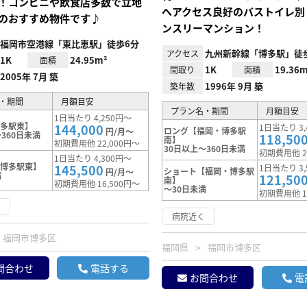
！コンビニや飲食店多数で立地
へアクセス良好のバストイレ別
のおすすめ物件です♪
ンスリーマンション！
福岡市空港線「東比恵駅」徒歩6分
九州新幹線「博多駅」徒
アクセス
1K
24.95m²
面積
1K
19.36m
間取り
面積
2005年 7月 築
1996年 9月 築
築年数
・期間
月額目安
プラン名・期間
月額目安
1日当たり 4,250円～
博多駅東】
144,000
1日当たり 3,
ロング【福岡・博多駅
円/月～
360日未満
118,50
南】
初期費用他 22,000円～
30日以上～360日未満
初期費用他 2
1日当たり 4,300円～
【博多駅東】
145,500
1日当たり 3,
ショート【福岡・博多駅
円/月～
満
121,50
南】
初期費用他 16,500円～
～30日未満
初期費用他 1
く
病院近く
福岡市博多区
福岡県
福岡市博多区
問合わせ
電話する
お問合わせ
電