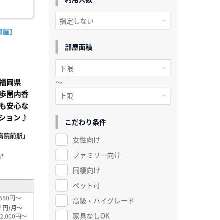
部屋】
部屋面積
福岡県
～
歩圏内香
も安心な
ション♪
こだわり条件
病院前駅」
女性向け
ファミリー向け
²
同棲向け
ペット可
550円～
高級・ハイグレード
0
円/月～
家具なしOK
2,000円～