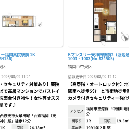
り登
録
ー福岡薬院駅前 1K-
Kマンスリー天神南駅前2（渡辺
64156)
1003・1003(No.834505)
央区
福岡市中央区
26/08/02 11:24
情報更新日 2026/08/02 12:12
・セキュリティ対策あり】薬院
【高層階・オートロック付】地
ばで高層マンションでバストイ
駅南へ徒歩5分 と市街地徒歩
洗面台付き物件！女性等オスス
カメラ付きセキュリティー強化
屋です♪
福岡市空港線「中洲川端駅
アクセス
分
西鉄天神大牟田線「西鉄福岡（天
神）駅」徒歩12分
1R
19.5m
間取り
面積
1K
24.18m²
1991年 2月 築
面積
築年数