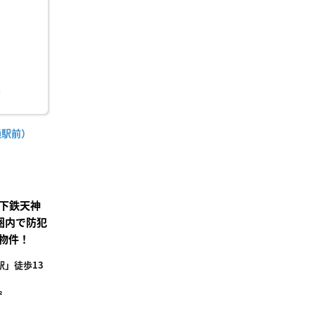
り登
録
通駅前）
下鉄天神
圏内で防犯
物件！
」徒歩13
²