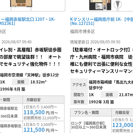
ー福岡赤坂駅北口 1207・1K-
Kマンスリー福岡県庁前 1K-【中
452361)
(No.127151)
央区
福岡市博多区
26/08/07 09:40
情報更新日 2026/08/05 09:50
イレ別・高層階】赤坂駅徒歩圏
【駐車場付・オートロック付】
の部屋で眺望抜群！！ オート
庁・九州病院・福岡市病院 徒
でセキュリティ強化物件！！！
椎にも便利で出張に便利な女性
セキュリティーマンスリーマン
福岡市空港線「天神駅」徒歩12分
1K
18.52m²
福岡市箱崎線「馬出九大
面積
アクセス
徒歩9分
1996年 8月 築
1K
21.87m
間取り
面積
・期間
月額目安
1992年 3月 築
築年数
1日当たり 3,400円～
福岡赤坂駅北
118,500
プラン名・期間
月額目安
円/月～
360日未満
初期費用他 22,000円～
1日当たり 3,
ロング【福岡県庁前】
123,00
1日当たり 3,500円～
【福岡赤坂駅北
30日以上～360日未満
121,500
円/月～
初期費用他 2