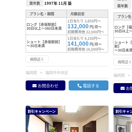
1997年 11月 築
築年数
築年数
プラン名・期間
月額目安
プラン名
1日当たり 3,850円～
ロング【赤坂駅前】
132,000
円/月～
ロング【
30日以上～360日未満
30日以上～
初期費用他 22,000円～
1日当たり 4,150円～
ショート【赤坂駅前】
141,000
ショート
円/月～
～30日未満
前】
初期費用他 16,500円～
～30日未
病院近く
病院近
福岡県
福岡市中央区
福岡県
お問合わせ
電話する
お
割引キャンペーン
割引キャ