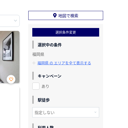
地図で検索
選択条件変更
選択中の条件
福岡県
福岡県 の エリアを全て表示する
キャンペーン
あり
お気
に入
り登
録
駅徒歩
利用人数