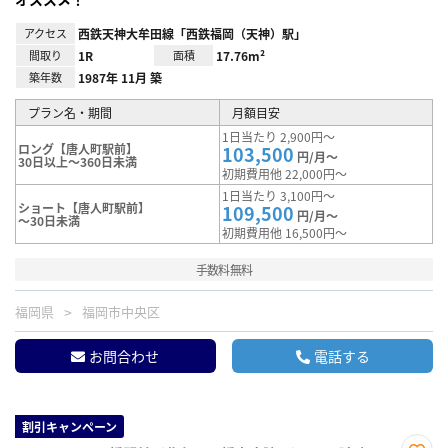
アクセス
西鉄天神大牟田線「西鉄福岡（天神）駅」
間取り
1R
面積
17.76m²
築年数
1987年 11月 築
プラン名・期間
月額目安
1日当たり 2,900円～
ロング【唐人町駅前】
103,500
円/月～
30日以上～360日未満
初期費用他 22,000円～
1日当たり 3,100円～
ショート【唐人町駅前】
109,500
円/月～
～30日未満
初期費用他 16,500円～
手数料無料
福岡県
福岡市中央区
お問合わせ
電話する
割引キャンペーン