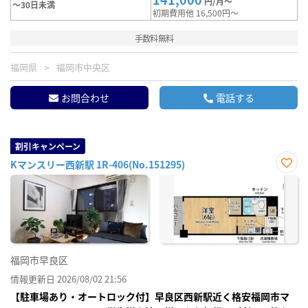
円/月～
～30日未満
初期費用他 16,500円～
手数料無料
福岡県
福岡市中央区
お問合わせ
電話する
割引キャンペーン
Kマンスリー西新駅 1R-406(No.151295)
お気
に入
り登
録
福岡市早良区
情報更新日 2026/08/02 21:56
【駐車場あり・オートロック付】早良区西新駅近く格安福岡市マ