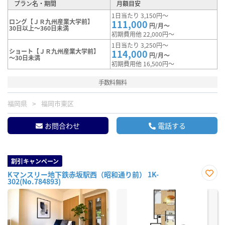
プラン名・期間
月額目安
1日当たり 3,150円～
ロング【ＪＲ九州産業大学前】
111,000
円/月～
30日以上～360日未満
初期費用他 22,000円～
1日当たり 3,250円～
ショート【ＪＲ九州産業大学前】
114,000
円/月～
～30日未満
初期費用他 16,500円～
手数料無料
福岡県
福岡市東区
お問合わせ
電話する
割引キャンペーン
Kマンスリー地下鉄赤坂駅西（昭和通り前） 1K-
302(No.784893)
お気
に入
り登
録