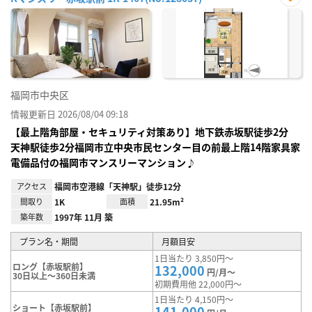
お気
に入
り登
録
福岡市中央区
情報更新日 2026/08/04 09:18
【最上階角部屋・セキュリティ対策あり】地下鉄赤坂駅徒歩2分
天神駅徒歩2分福岡市立中央市民センター目の前最上階14階家具家
電備品付の福岡市マンスリーマンション♪
アクセス
福岡市空港線「天神駅」徒歩12分
間取り
1K
面積
21.95m²
築年数
1997年 11月 築
プラン名・期間
月額目安
1日当たり 3,850円～
ロング【赤坂駅前】
132,000
円/月～
30日以上～360日未満
初期費用他 22,000円～
1日当たり 4,150円～
ショート【赤坂駅前】
141,000