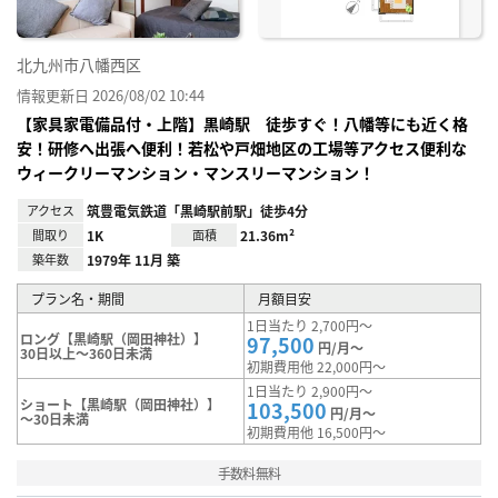
北九州市八幡西区
情報更新日 2026/08/02 10:44
【家具家電備品付・上階】黒崎駅 徒歩すぐ！八幡等にも近く格
安！研修へ出張へ便利！若松や戸畑地区の工場等アクセス便利な
ウィークリーマンション・マンスリーマンション！
アクセス
筑豊電気鉄道「黒崎駅前駅」徒歩4分
間取り
1K
面積
21.36m²
築年数
1979年 11月 築
プラン名・期間
月額目安
1日当たり 2,700円～
ロング【黒崎駅（岡田神社）】
97,500
円/月～
30日以上～360日未満
初期費用他 22,000円～
1日当たり 2,900円～
ショート【黒崎駅（岡田神社）】
103,500
円/月～
～30日未満
初期費用他 16,500円～
手数料無料