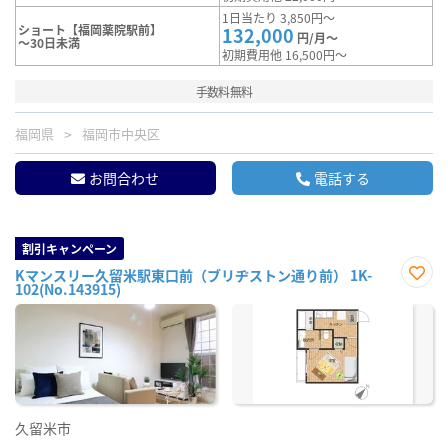
1日当たり 3,850円～
ショート【福岡薬院駅前】
132,000
円/月～
～30日未満
初期費用他 16,500円～
手数料無料
福岡県
福岡市中央区
お問合わせ
電話する
割引キャンペーン
Kマンスリー久留米駅東口前（ブリヂストン通り前） 1K-
102(No.143915)
お気
に入
り登
録
久留米市