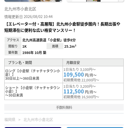
北九州市小倉北区
情報更新日 2026/08/02 10:44
【エレベーター付・高層階】北九州小倉駅徒歩圏内！長期出張や
短期滞在に便利な広い格安マンスリー！
アクセス
北九州高速鉄道「小倉駅」徒歩8分
間取り
1K
面積
25.2m²
築年数
1986年 10月 築
プラン名・期間
月額目安
1日当たり 3,100円～
ロング【小倉駅（チャチャタウン小
109,500
倉）】
円/月～
30日以上～360日未満
初期費用他 22,000円～
1日当たり 3,200円～
ショート【小倉駅（チャチャタウン
112,500
小倉）】
円/月～
～30日未満
初期費用他 16,500円～
手数料無料
福岡県
北九州市小倉北区