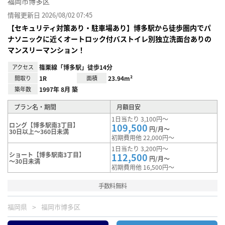
福岡市博多区
情報更新日 2026/08/02 07:45
【セキュリティ対策あり・駐車場あり】博多駅から徒歩圏内でパ
ナソニックに近くオートロック付バストイレ別独立洗面台ありの
マンスリーマンション！
アクセス
篠栗線「博多駅」徒歩14分
間取り
1R
面積
23.94m²
築年数
1997年 8月 築
プラン名・期間
月額目安
1日当たり 3,100円～
ロング【博多駅南3丁目】
109,500
円/月～
30日以上～360日未満
初期費用他 22,000円～
1日当たり 3,200円～
ショート【博多駅南3丁目】
112,500
円/月～
～30日未満
初期費用他 16,500円～
手数料無料
福岡県
福岡市博多区