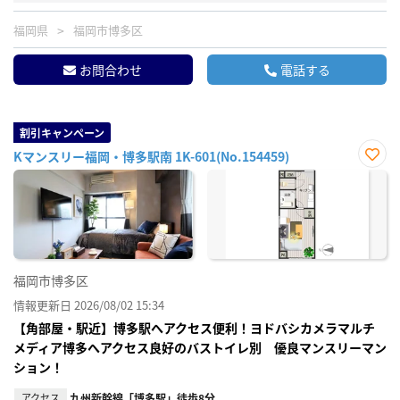
福岡県
福岡市博多区
お問合わせ
電話する
割引キャンペーン
Kマンスリー福岡・博多駅南 1K-601(No.154459)
お気
に入
り登
録
福岡市博多区
情報更新日 2026/08/02 15:34
【角部屋・駅近】博多駅へアクセス便利！ヨドバシカメラマルチ
メディア博多へアクセス良好のバストイレ別 優良マンスリーマン
ション！
アクセス
九州新幹線「博多駅」徒歩8分