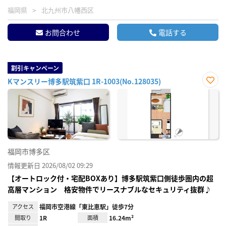
福岡県
北九州市八幡西区
お問合わせ
電話する
割引キャンペーン
Kマンスリー博多駅筑紫口 1R-1003(No.128035)
お気
に入
り登
録
福岡市博多区
情報更新日 2026/08/02 09:29
【オートロック付・宅配BOXあり】博多駅筑紫口側徒歩圏内の超
高層マンション 格安物件でリースナブルなセキュリティ抜群♪
アクセス
福岡市空港線「東比恵駅」徒歩7分
間取り
1R
面積
16.24m²