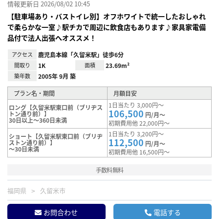
情報更新日 2026/08/02 10:45
【駐車場あり・バストイレ別】オフホワイトで統一したおしゃれ
で柔らかな一室♪駅チカで周辺に飲食店もあります♪家具家電備
品付で法人出張へオススメ！
アクセス
鹿児島本線「久留米駅」徒歩6分
間取り
1K
面積
23.69m²
築年数
2005年 9月 築
プラン名・期間
月額目安
1日当たり 3,000円～
ロング【久留米駅東口前（ブリヂス
106,500
トン通り前）】
円/月～
30日以上～360日未満
初期費用他 22,000円～
1日当たり 3,200円～
ショート【久留米駅東口前（ブリヂ
112,500
ストン通り前）】
円/月～
～30日未満
初期費用他 16,500円～
手数料無料
福岡県
久留米市
お問合わせ
電話する