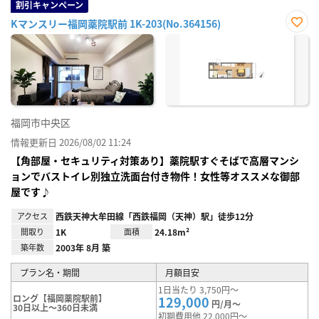
割引キャンペーン
Kマンスリー福岡薬院駅前 1K-203(No.364156)
お気
に入
り登
録
福岡市中央区
情報更新日 2026/08/02 11:24
【角部屋・セキュリティ対策あり】薬院駅すぐそばで高層マンシ
ョンでバストイレ別独立洗面台付き物件！女性等オススメな御部
屋です♪
アクセス
西鉄天神大牟田線「西鉄福岡（天神）駅」徒歩12分
間取り
1K
面積
24.18m²
築年数
2003年 8月 築
プラン名・期間
月額目安
1日当たり 3,750円～
ロング【福岡薬院駅前】
129,000
円/月～
30日以上～360日未満
初期費用他 22,000円～