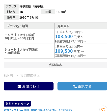
アクセス
博多南線「博多駅」
間取り
1K
面積
16.2m²
築年数
1990年 3月 築
プラン名・期間
月額目安
1日当たり 2,900円～
ロング【ＪＲ竹下駅前】
103,500
円/月～
30日以上～360日未満
初期費用他 22,000円～
1日当たり 3,100円～
ショート【ＪＲ竹下駅前】
109,500
円/月～
～30日未満
初期費用他 16,500円～
手数料無料
福岡県
福岡市博多区
お問合わせ
電話する
割引キャンペーン
Kマンスリー赤坂駅前 1K-1407(No.128037)