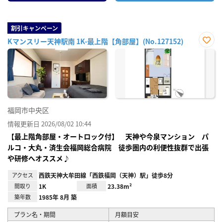
割引キャンペーン
Kマンスリー天神駅南 1K-最上階【角部屋】(No.127152)
お気
に入
り登
録
福岡市中央区
情報更新日 2026/08/02 10:44
【最上階角部屋・オートロック付】 天神や今泉マンション パ
ルコ・大丸・済生会福岡総合病院 徒歩圏内の利便性抜群で出張
や研修へオススメ♪
アクセス
西鉄天神大牟田線「西鉄福岡（天神）駅」徒歩8分
間取り
1K
面積
23.38m²
築年数
1985年 8月 築
プラン名・期間
月額目安