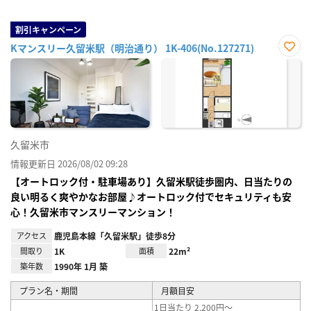
割引キャンペーン
Kマンスリー久留米駅（明治通り） 1K-406(No.127271)
お気
に入
り登
録
久留米市
情報更新日 2026/08/02 09:28
【オートロック付・駐車場あり】久留米駅徒歩圏内、日当たりの
良い明るく爽やかなお部屋♪オートロック付でセキュリティも安
心！久留米市マンスリーマンション！
アクセス
鹿児島本線「久留米駅」徒歩8分
間取り
1K
面積
22m²
築年数
1990年 1月 築
プラン名・期間
月額目安
1日当たり 2,200円～