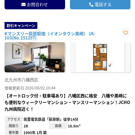
お問合わせ
電話する
割引キャンペーン
Kマンスリー萩原駅南（イオンタウン黒崎） 1K-
103(No.151297)
お気
に入
り登
録
北九州市八幡西区
情報更新日 2026/08/02 10:44
【オートロック付・駐車場あり】八幡区西に格安 八幡や黒崎に
も便利なウィークリーマンション・マンスリーマンション！JCHO
九州病院近く！
アクセス
筑豊電気鉄道「萩原駅」徒歩14分
間取り
1R
面積
18.9m²
築年数
1990年 1月 築