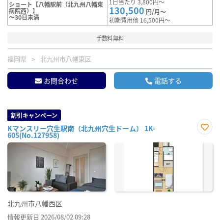
1日当たり 3,800円～
ショート【八幡駅前（北九州八幡東
130,500
病院西）】
円/月～
～30日未満
初期費用他 16,500円～
手数料無料
福岡県
北九州市八幡東区
お問合わせ
電話する
割引キャンペーン
Kマンスリー穴生駅南（北九州穴生ドーム） 1K-
605(No.127958)
お気
に入
り登
録
北九州市八幡西区
情報更新日 2026/08/02 09:28