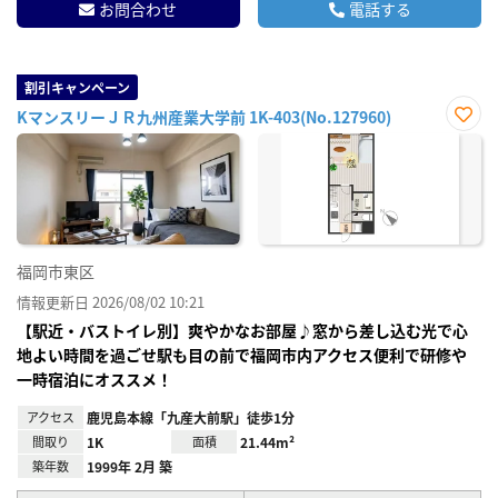
お問合わせ
電話する
割引キャンペーン
KマンスリーＪＲ九州産業大学前 1K-403(No.127960)
お気
に入
り登
録
福岡市東区
情報更新日 2026/08/02 10:21
【駅近・バストイレ別】爽やかなお部屋♪窓から差し込む光で心
地よい時間を過ごせ駅も目の前で福岡市内アクセス便利で研修や
一時宿泊にオススメ！
アクセス
鹿児島本線「九産大前駅」徒歩1分
間取り
1K
面積
21.44m²
築年数
1999年 2月 築