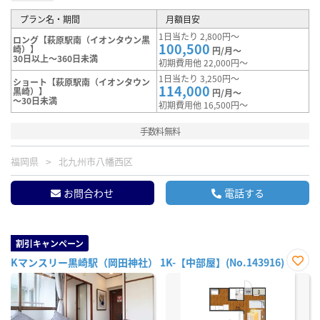
プラン名・期間
月額目安
1日当たり 2,800円～
ロング【萩原駅南（イオンタウン黒
100,500
崎）】
円/月～
30日以上～360日未満
初期費用他 22,000円～
1日当たり 3,250円～
ショート【萩原駅南（イオンタウン
114,000
黒崎）】
円/月～
～30日未満
初期費用他 16,500円～
手数料無料
福岡県
北九州市八幡西区
お問合わせ
電話する
割引キャンペーン
Kマンスリー黒崎駅（岡田神社） 1K-【中部屋】(No.143916)
お気
に入
り登
録