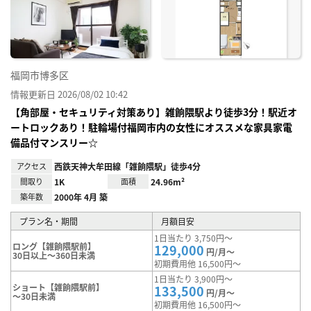
に入
り登
録
福岡市博多区
情報更新日 2026/08/02 10:42
【角部屋・セキュリティ対策あり】雑餉隈駅より徒歩3分！駅近オ
ートロックあり！駐輪場付福岡市内の女性にオススメな家具家電
備品付マンスリー☆
アクセス
西鉄天神大牟田線「雑餉隈駅」徒歩4分
間取り
1K
面積
24.96m²
築年数
2000年 4月 築
プラン名・期間
月額目安
1日当たり 3,750円～
ロング【雑餉隈駅前】
129,000
円/月～
30日以上～360日未満
初期費用他 16,500円～
1日当たり 3,900円～
ショート【雑餉隈駅前】
133,500
円/月～
～30日未満
初期費用他 16,500円～