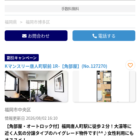
手数料無料
福岡県
福岡市博多区
お問合わせ
電話する
割引キャンペーン
Kマンスリー唐人町駅前 1R-【角部屋】(No.127270)
お気
に入
り登
録
福岡市中央区
情報更新日 2026/08/02 16:10
【角部屋・オートロック付】福岡唐人町駅に徒歩２分！大濠等に
近く人気の分譲タイプのハイグレード物件です(^^♪女性利用にも
オススメ！