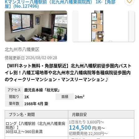
Kマンスリー八幡駅前（北九州八幡東病院西） 1K-【角部
屋】(No.127496)
お気
に入
り登
録
北九州市八幡東区
情報更新日 2026/08/02 09:28
【WIFIネット無料・角部屋駅近】北九州八幡駅前徒歩圏内バスト
イレ別！八幡工場地帯や北九州市立八幡病院等各種病院徒歩圏内
のウィークリーマンション・マンスリーマンション♪
アクセス
鹿児島本線「枝光駅」
間取り
1K
面積
24m²
築年数
1988年 4月 築
プラン名・期間
月額目安
1日当たり 3,600円～
ロング【八幡駅前（北九州八幡東病
124,500
院西）】
円/月～
30日以上～360日未満
初期費用他 22,000円～