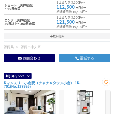
1日当たり 3,200円～
ショート【天神駅南】
112,500
円/月～
～30日未満
初期費用他 16,500円～
1日当たり 3,500円～
ロング【天神駅南】
121,500
円/月～
30日以上～360日未満
初期費用他 19,800円～
手数料無料
福岡県
福岡市中央区
お問合わせ
電話する
割引キャンペーン
Kマンスリー小倉駅（チャチャタウン小倉） 1K-
701(No.127995)
お気
に入
り登
録