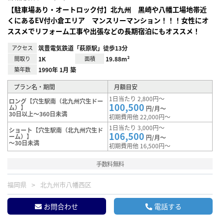
【駐車場あり・オートロック付】北九州 黒崎や八幡工場地帯近
くにあるEV付小倉エリア マンスリーマンション！！！女性にオ
ススメでリフォーム工事や出張などの長期宿泊にもオススメ！
アクセス
筑豊電気鉄道「萩原駅」徒歩13分
間取り
1K
面積
19.88m²
築年数
1990年 1月 築
プラン名・期間
月額目安
1日当たり 2,800円～
ロング【穴生駅南（北九州穴生ドー
100,500
ム）】
円/月～
30日以上～360日未満
初期費用他 22,000円～
1日当たり 3,000円～
ショート【穴生駅南（北九州穴生ド
106,500
ーム）】
円/月～
～30日未満
初期費用他 16,500円～
手数料無料
福岡県
北九州市八幡西区
お問合わせ
電話する