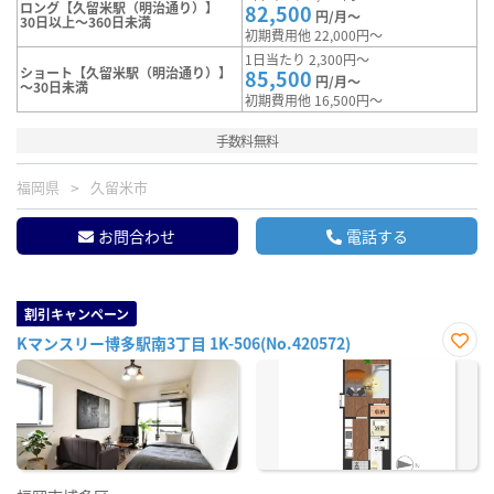
ロング【久留米駅（明治通り）】
82,500
円/月～
30日以上～360日未満
初期費用他 22,000円～
1日当たり 2,300円～
ショート【久留米駅（明治通り）】
85,500
円/月～
～30日未満
初期費用他 16,500円～
手数料無料
福岡県
久留米市
お問合わせ
電話する
割引キャンペーン
Kマンスリー博多駅南3丁目 1K-506(No.420572)
お気
に入
り登
録