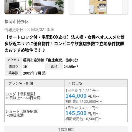
福岡市博多区
情報更新日 2026/08/02 13:16
【オートロック付・宅配BOXあり】法人様・女性へオススメな博
多駅近エリアに優良物件！コンビニや飲食店多数で立地条件抜群
のおすすめ物件です♪
アクセス
福岡市空港線「東比恵駅」徒歩6分
間取り
1K
面積
24.95m²
築年数
2005年 7月 築
プラン名・期間
月額目安
1日当たり 4,250円～
ロング【博多駅東】
144,000
円/月～
30日以上～360日未満
初期費用他 22,000円～
1日当たり 4,300円～
ショート【博多駅東】
145,500
円/月～
～30日未満
初期費用他 16,500円～
手数料無料