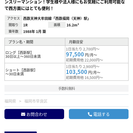
ンスリーマンション！学生様や法人様にもお気軽にご利用可能な
で西方面にはとても便利！
アクセス
西鉄天神大牟田線「西鉄福岡（天神）駅」
間取り
1R
面積
16.2m²
築年数
1988年 1月 築
プラン名・期間
月額目安
1日当たり 2,700円～
ロング【西新駅】
97,500
円/月～
30日以上～360日未満
初期費用他 22,000円～
1日当たり 2,900円～
ショート【西新駅】
103,500
円/月～
～30日未満
初期費用他 16,500円～
手数料無料
福岡県
福岡市早良区
お問合わせ
電話する