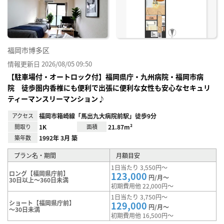
り登
録
福岡市博多区
情報更新日 2026/08/05 09:50
【駐車場付・オートロック付】福岡県庁・九州病院・福岡市病
院 徒歩圏内香椎にも便利で出張に便利な女性も安心なセキュリ
ティーマンスリーマンション♪
アクセス
福岡市箱崎線「馬出九大病院前駅」徒歩9分
間取り
1K
面積
21.87m²
築年数
1992年 3月 築
プラン名・期間
月額目安
1日当たり 3,550円～
ロング【福岡県庁前】
123,000
円/月～
30日以上～360日未満
初期費用他 22,000円～
1日当たり 3,750円～
ショート【福岡県庁前】
129,000
円/月～
～30日未満
初期費用他 16,500円～