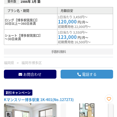
築年数
1986年 3月 築
プラン名・期間
月額目安
1日当たり 3,450円～
ロング【博多駅筑紫口】
120,000
円/月～
30日以上～360日未満
初期費用他 22,000円～
1日当たり 3,550円～
ショート【博多駅筑紫口】
123,000
円/月～
～30日未満
初期費用他 16,500円～
手数料無料
福岡県
福岡市博多区
お問合わせ
電話する
割引キャンペーン
Kマンスリー博多駅東 1K-401(No.127273)
お気
に入
り登
録