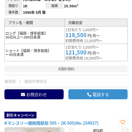
間取り
1K
面積
19.36m²
築年数
1996年 9月 築
プラン名・期間
月額目安
1日当たり 3,400円～
ロング【福岡・博多駅南】
118,500
円/月～
30日以上～360日未満
初期費用他 22,000円～
1日当たり 3,500円～
ショート【福岡・博多駅南】
121,500
円/月～
～30日未満
初期費用他 16,500円～
手数料無料
福岡県
福岡市博多区
お問合わせ
電話する
割引キャンペーン
Kマンスリー雑餉隈駅前 505・1K-505(No.154927)
お気