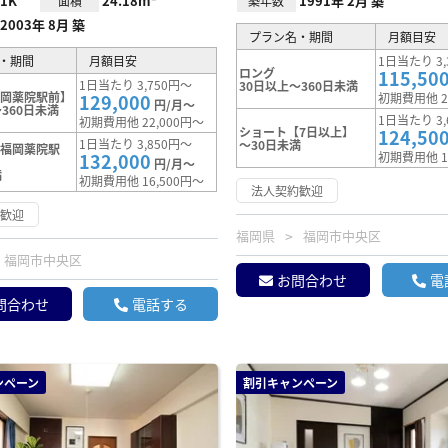
1K
24.18m²
1991年 2月 築
面積
築年数
2003年 8月 築
プラン名・期間
月額目安
・期間
月額目安
1日当たり 3,
ロング
115,50
1日当たり 3,750円～
30日以上～360日未満
福岡薬院駅前】
129,000
初期費用他 2
円/月～
360日未満
1日当たり 3,
初期費用他 22,000円～
ショート【7日以上】
124,50
1日当たり 3,850円～
～30日未満
【福岡薬院駅
132,000
初期費用他 1
円/月～
満
初期費用他 16,500円～
法人契約歓迎
約歓迎
福岡県
福岡市中央区
福岡市中央区
お問合わせ
電
問合わせ
電話する
ンペーン
割引キャンペーン