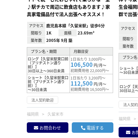
♪駅チカで周辺に飲食店もあります♪家
生会福岡
具家電備品付で法人出張へオススメ！
群で出張
鹿児島本線「久留米駅」徒歩6分
アクセス
アクセス
1K
23.69m²
間取り
面積
間取り
2005年 9月 築
築年数
築年数
プラン名・期間
月額目安
プラン名
ロング【久留米駅東口前
1日当たり 3,000円～
（ブリヂストン通り
106,500
円/月～
前）】
ショート
初期費用他 22,000円～
30日以上～360日未満
～30日未
ショート【久留米駅東口
1日当たり 3,200円～
前（ブリヂストン通り
112,500
円/月～
前）】
ロング【
初期費用他 16,500円～
～30日未満
30日以上～
法人契約歓迎
法人契
福岡県
久留米市
福岡県
お問合わせ
電話する
お