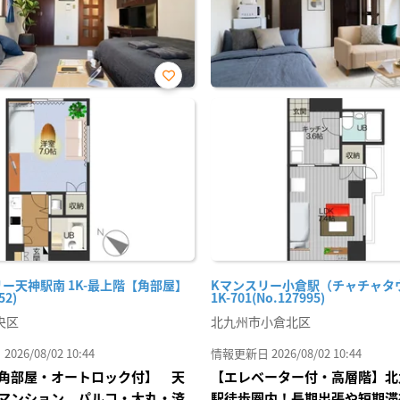
お気
に入
り登
録
ー天神駅南 1K-最上階【角部屋】
Kマンスリー小倉駅（チャチャタ
52)
1K-701(No.127995)
央区
北九州市小倉北区
26/08/02 10:44
情報更新日 2026/08/02 10:44
角部屋・オートロック付】 天
【エレベーター付・高層階】北
マンション パルコ・大丸・済
駅徒歩圏内！長期出張や短期滞