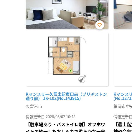
お気
に入
り登
録
Kマンスリー久留米駅東口前（ブリヂストン
Kマンスリ
通り前） 1K-102(No.143915)
(No.1271
久留米市
福岡市中
情報更新日 2026/08/02 10:45
情報更新日 20
【駐車場あり・バストイレ別】オフホワ
【最上階
イトで統一したおしゃれで柔らかな一室
神や今泉