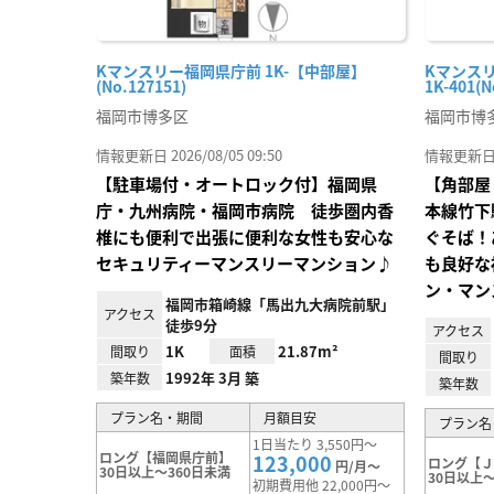
Kマンスリー福岡県庁前 1K-【中部屋】
Kマンス
(No.127151)
1K-401(N
福岡市博多区
福岡市博
情報更新日 2026/08/05 09:50
情報更新日 20
【駐車場付・オートロック付】福岡県
【角部屋
庁・九州病院・福岡市病院 徒歩圏内香
本線竹下
椎にも便利で出張に便利な女性も安心な
ぐそば！
セキュリティーマンスリーマンション♪
も良好な
ン・マン
福岡市箱崎線「馬出九大病院前駅」
アクセス
徒歩9分
アクセス
1K
21.87m²
間取り
面積
間取り
1992年 3月 築
築年数
築年数
プラン名・期間
月額目安
プラン名
1日当たり 3,550円～
ロング【福岡県庁前】
123,000
ロング【
円/月～
30日以上～360日未満
30日以上～
初期費用他 22,000円～