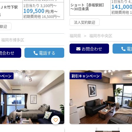
1日当たり 4,
ショート【赤坂駅前】
141,00
1日当たり 3,100円～
【ＪＲ竹下駅
～30日未満
109,500
円/月～
初期費用他 1
満
初期費用他 16,500円～
法人契約歓迎
約歓迎
福岡県
福岡市中央区
福岡市博多区
お問合わせ
電
問合わせ
電話する
ンペーン
割引キャンペーン
お気
に入