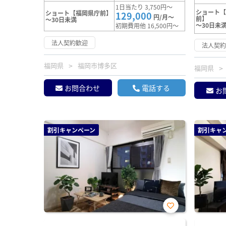
1日当たり 3,750円～
ショート
ショート【福岡県庁前】
129,000
円/月～
前】
～30日未満
～30日未
初期費用他 16,500円～
法人契約歓迎
法人契
福岡県
福岡市博多区
福岡県
お問合わせ
電話する
お
割引キャンペーン
割引キャ
お気
に入