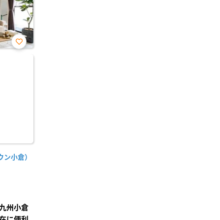
お気
に入
り登
録
ウン小倉）
九州小倉
在に便利