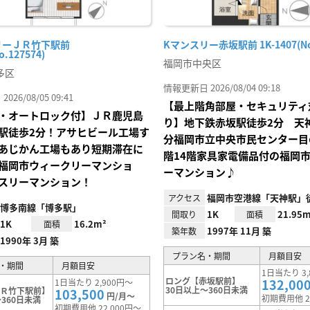
リーＪＲ竹下駅前
Kマンスリー赤坂駅前 1K-1407(No.
o.127574)
福岡市中央区
多区
情報更新日 2026/08/04 09:18
26/08/05 09:41
【最上階角部屋・セキュリティ
・オートロック付】ＪＲ鹿児島
り】地下鉄赤坂駅徒歩2分 天
駅徒歩2分！アサヒビール工場す
分福岡市立中央市民センター目
あじかん工場もあり短期滞在に
階14階家具家電備品付の福岡
福岡市ウィークリーマンショ
ーマンション♪
スリーマンション！
福岡市空港線「天神駅」徒
アクセス
博多南線「博多駅」
1K
21.95m
間取り
面積
1K
16.2m²
面積
1997年 11月 築
築年数
1990年 3月 築
プラン名・期間
月額目安
・期間
月額目安
1日当たり 3,
ロング【赤坂駅前】
132,00
1日当たり 2,900円～
30日以上～360日未満
ＪＲ竹下駅前】
103,500
円/月～
初期費用他 2
360日未満
初期費用他 22,000円～