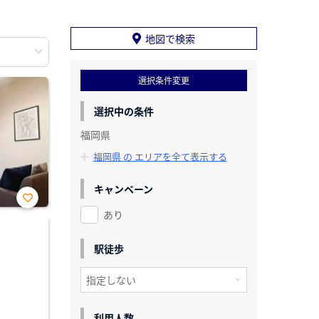
地図で検索
選択条件変更
選択中の条件
福岡県
福岡県 の エリアを全て表示する
キャンペーン
あり
お気
に入
り登
録
駅徒歩
利用人数