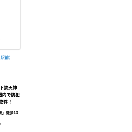
り登
録
通駅前）
下鉄天神
圏内で防犯
物件！
」徒歩13
²