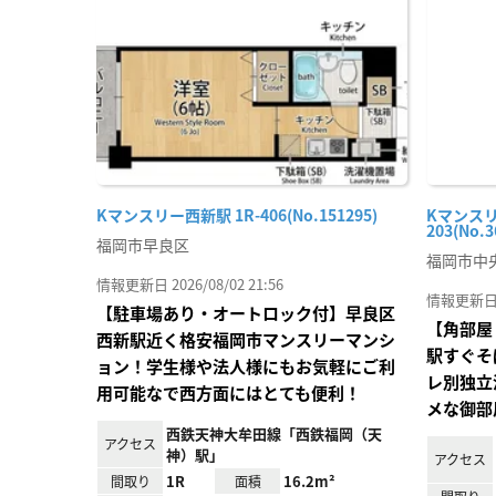
り登
録
Kマンスリー西新駅 1R-406(No.151295)
Kマンスリ
203(No.3
福岡市早良区
福岡市中
情報更新日 2026/08/02 21:56
情報更新日 20
【駐車場あり・オートロック付】早良区
【角部屋
西新駅近く格安福岡市マンスリーマンシ
駅すぐそ
ョン！学生様や法人様にもお気軽にご利
レ別独立
用可能なで西方面にはとても便利！
メな御部
西鉄天神大牟田線「西鉄福岡（天
アクセス
神）駅」
アクセス
1R
16.2m²
間取り
面積