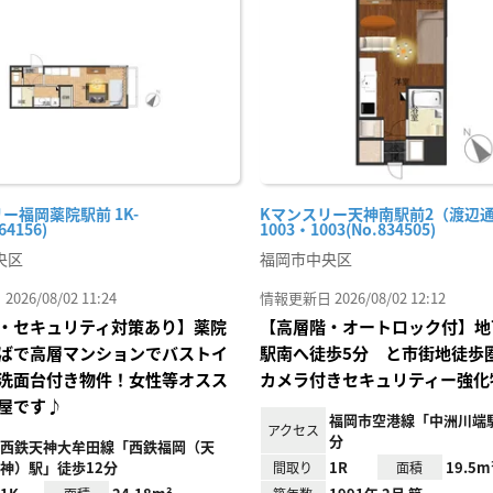
り登
録
ー福岡薬院駅前 1K-
Kマンスリー天神南駅前2（渡辺
64156)
1003・1003(No.834505)
央区
福岡市中央区
26/08/02 11:24
情報更新日 2026/08/02 12:12
・セキュリティ対策あり】薬院
【高層階・オートロック付】地
ばで高層マンションでバストイ
駅南へ徒歩5分 と市街地徒歩
洗面台付き物件！女性等オスス
カメラ付きセキュリティー強化
屋です♪
福岡市空港線「中洲川端駅
アクセス
分
西鉄天神大牟田線「西鉄福岡（天
神）駅」徒歩12分
1R
19.5m
間取り
面積