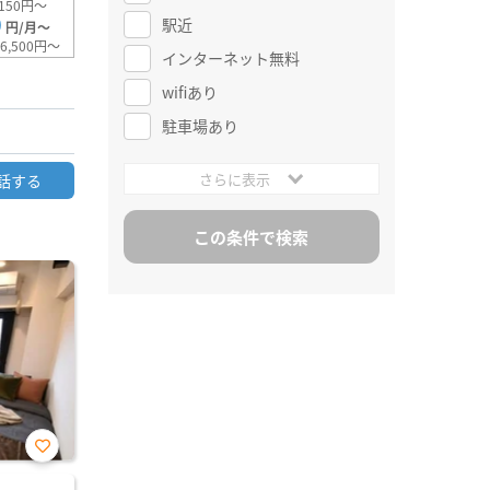
150円～
0
駅近
円/月～
6,500円～
インターネット無料
wifiあり
駐車場あり
さらに表示
話する
お気
に入