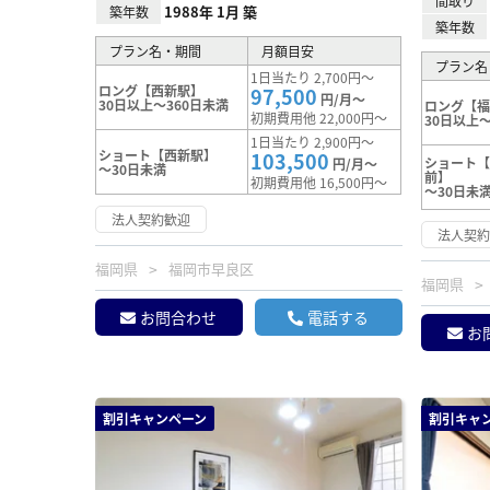
間取り
1988年 1月 築
築年数
築年数
プラン名・期間
月額目安
プラン名
1日当たり 2,700円～
ロング【西新駅】
97,500
円/月～
30日以上～360日未満
ロング【
初期費用他 22,000円～
30日以上～
1日当たり 2,900円～
ショート【西新駅】
103,500
ショート
円/月～
～30日未満
前】
初期費用他 16,500円～
～30日未
法人契約歓迎
法人契
福岡県
福岡市早良区
福岡県
お問合わせ
電話する
お
割引キャンペーン
割引キャ