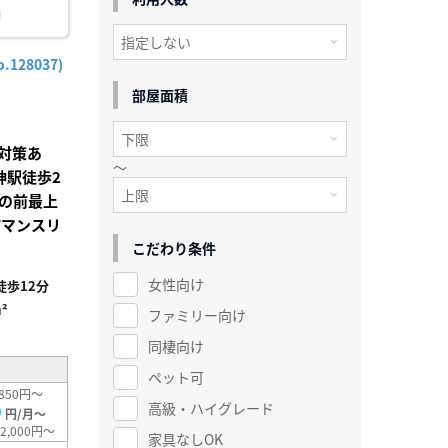
128037)
部屋面積
対策あ
～
神駅徒歩2
の前最上
市マンスリ
こだわり条件
女性向け
歩12分
²
ファミリー向け
同棲向け
ペット可
850円～
高級・ハイグレード
0
円/月～
2,000円～
家具なしOK