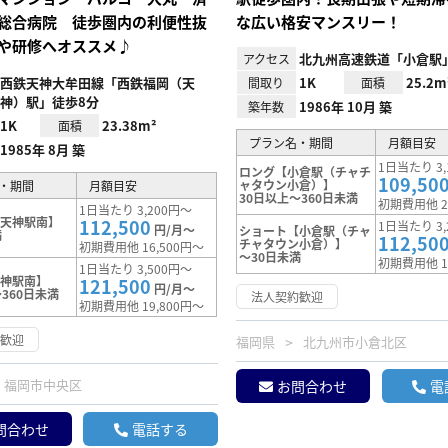
総合病院 徒歩圏内の利便性抜
な広い格安マンスリー！
や研修へオススメ♪
北九州高速鉄道「小倉駅
アクセス
西鉄天神大牟田線「西鉄福岡（天
1K
25.2m
間取り
面積
神）駅」徒歩8分
1986年 10月 築
築年数
1K
23.38m²
面積
プラン名・期間
月額目安
1985年 8月 築
1日当たり 3,
ロング【小倉駅（チャチ
109,50
ャタウン小倉）】
・期間
月額目安
30日以上～360日未満
初期費用他 2
1日当たり 3,200円～
【天神駅南】
112,500
1日当たり 3,
円/月～
ショート【小倉駅（チャ
満
112,50
チャタウン小倉）】
初期費用他 16,500円～
～30日未満
初期費用他 1
1日当たり 3,500円～
天神駅南】
121,500
円/月～
360日未満
法人契約歓迎
初期費用他 19,800円～
約歓迎
福岡県
北九州市小倉北区
福岡市中央区
お問合わせ
電
問合わせ
電話する