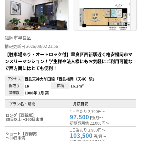
お気
に入
り登
録
福岡市早良区
情報更新日 2026/08/02 21:56
【駐車場あり・オートロック付】早良区西新駅近く格安福岡市マ
ンスリーマンション！学生様や法人様にもお気軽にご利用可能な
で西方面にはとても便利！
アクセス
西鉄天神大牟田線「西鉄福岡（天神）駅」
間取り
1R
面積
16.2m²
築年数
1988年 1月 築
プラン名・期間
月額目安
1日当たり 2,700円～
ロング【西新駅】
97,500
円/月～
30日以上～360日未満
初期費用他 22,000円～
1日当たり 2,900円～
ショート【西新駅】
103,500
円/月～
～30日未満