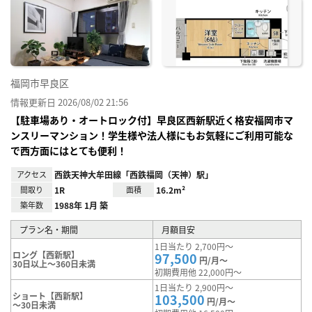
お気
に入
り登
録
福岡市早良区
情報更新日 2026/08/02 21:56
【駐車場あり・オートロック付】早良区西新駅近く格安福岡市マ
ンスリーマンション！学生様や法人様にもお気軽にご利用可能な
で西方面にはとても便利！
アクセス
西鉄天神大牟田線「西鉄福岡（天神）駅」
間取り
1R
面積
16.2m²
築年数
1988年 1月 築
プラン名・期間
月額目安
1日当たり 2,700円～
ロング【西新駅】
97,500
円/月～
30日以上～360日未満
初期費用他 22,000円～
1日当たり 2,900円～
ショート【西新駅】
103,500
円/月～
～30日未満