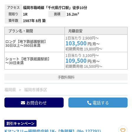
アクセス
福岡市箱崎線「千代県庁口駅」徒歩10分
間取り
1R
面積
16.2m²
築年数
1987年 8月 築
プラン名・期間
月額目安
1日当たり 2,900円～
ロング【地下鉄祗園駅前】
103,500
円/月～
30日以上～360日未満
初期費用他 19,800円～
1日当たり 3,100円～
ショート【地下鉄祇園駅前】
109,500
円/月～
～30日未満
初期費用他 16,500円～
手数料無料
福岡県
福岡市博多区
お問合わせ
電話する
割引キャンペーン
Kマンスリー福岡県庁前 1K-【角部屋】(No.127291)