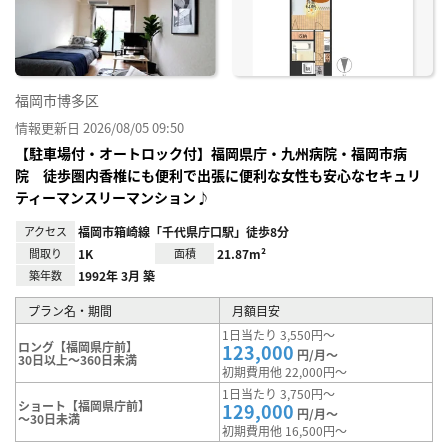
り登
録
福岡市博多区
情報更新日 2026/08/05 09:50
【駐車場付・オートロック付】福岡県庁・九州病院・福岡市病
院 徒歩圏内香椎にも便利で出張に便利な女性も安心なセキュリ
ティーマンスリーマンション♪
アクセス
福岡市箱崎線「千代県庁口駅」徒歩8分
間取り
1K
面積
21.87m²
築年数
1992年 3月 築
プラン名・期間
月額目安
1日当たり 3,550円～
ロング【福岡県庁前】
123,000
円/月～
30日以上～360日未満
初期費用他 22,000円～
1日当たり 3,750円～
ショート【福岡県庁前】
129,000
円/月～
～30日未満
初期費用他 16,500円～