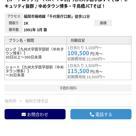
キュリティ抜群♪ゆめタウン博多・千鳥橋JCTそば！
アクセス
福岡市箱崎線「千代県庁口駅」徒歩11分
間取り
1K
面積
築年数
1991年 3月 築
プラン名・期間
月額目安
1日当たり 3,100円～
ロング【九州大学医学部前（ゆめタ
109,500
ウン博多）】
円/月～
30日以上～360日未満
初期費用他 22,000円～
1日当たり 3,300円～
ショート【九州大学医学部前（ゆめ
115,500
タウン博多）】
円/月～
～30日未満
初期費用他 16,500円～
手数料無料
福岡県
福岡市博多区
お問合わせ
電話する