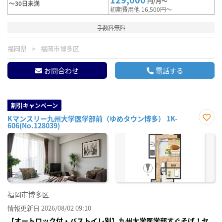
円/月～
～30日未満
初期費用他 16,500円～
手数料無料
福岡県
福岡市博多区
お問合わせ
電話する
割引キャンペーン
Kマンスリー九州大学医学部前（ゆめタウン博多） 1K-
606(No.128039)
お気
に入
り登
録
福岡市博多区
情報更新日 2026/08/02 09:10
【オートロック付・バストイレ別】九州大学医学部すぐそば！セ