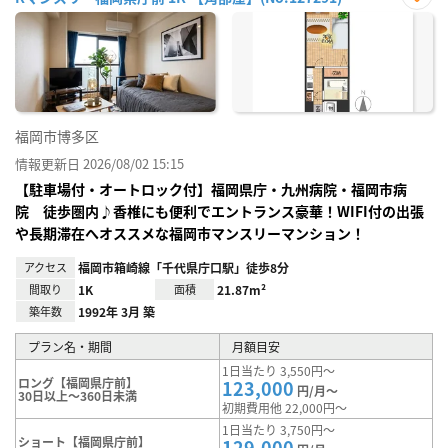
お気
に入
り登
録
福岡市博多区
情報更新日 2026/08/02 15:15
【駐車場付・オートロック付】福岡県庁・九州病院・福岡市病
院 徒歩圏内♪香椎にも便利でエントランス豪華！WIFI付の出張
や長期滞在へオススメな福岡市マンスリーマンション！
アクセス
福岡市箱崎線「千代県庁口駅」徒歩8分
間取り
1K
面積
21.87m²
築年数
1992年 3月 築
プラン名・期間
月額目安
1日当たり 3,550円～
ロング【福岡県庁前】
123,000
円/月～
30日以上～360日未満
初期費用他 22,000円～
1日当たり 3,750円～
ショート【福岡県庁前】
129,000