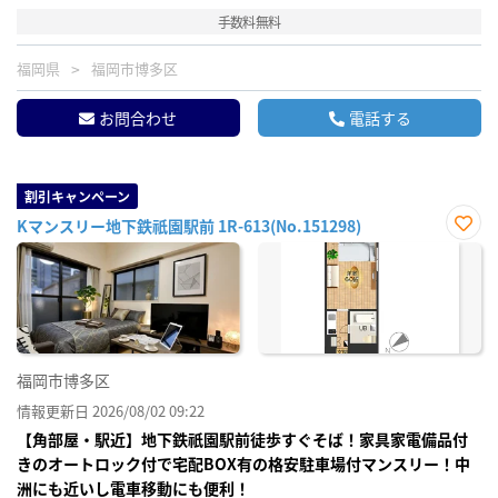
手数料無料
福岡県
福岡市博多区
お問合わせ
電話する
割引キャンペーン
Kマンスリー地下鉄祇園駅前 1R-613(No.151298)
お気
に入
り登
録
福岡市博多区
情報更新日 2026/08/02 09:22
【角部屋・駅近】地下鉄祇園駅前徒歩すぐそば！家具家電備品付
きのオートロック付で宅配BOX有の格安駐車場付マンスリー！中
洲にも近いし電車移動にも便利！