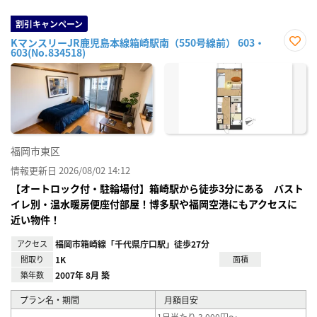
割引キャンペーン
KマンスリーJR鹿児島本線箱崎駅南（550号線前） 603・
603(No.834518)
お気
に入
り登
録
福岡市東区
情報更新日 2026/08/02 14:12
【オートロック付・駐輪場付】箱崎駅から徒歩3分にある バスト
イレ別・温水暖房便座付部屋！博多駅や福岡空港にもアクセスに
近い物件！
アクセス
福岡市箱崎線「千代県庁口駅」徒歩27分
間取り
1K
面積
築年数
2007年 8月 築
プラン名・期間
月額目安
1日当たり 3,000円～