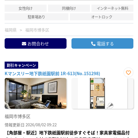
女性向け
同棲向け
インターネット無料
駐車場あり
オートロック
福岡県
福岡市博多区
お問合わせ
電話する
割引キャンペーン
Kマンスリー地下鉄祇園駅前 1R-613(No.151298)
お気
に入
り登
録
福岡市博多区
情報更新日 2026/08/02 09:22
【角部屋・駅近】地下鉄祇園駅前徒歩すぐそば！家具家電備品付