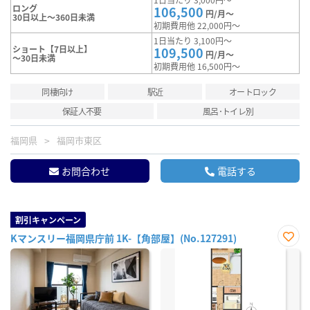
ロング
106,500
円/月～
30日以上～360日未満
初期費用他 22,000円～
1日当たり 3,100円～
ショート【7日以上】
109,500
円/月～
～30日未満
初期費用他 16,500円～
同棲向け
駅近
オートロック
保証人不要
風呂･トイレ別
福岡県
福岡市東区
お問合わせ
電話する
割引キャンペーン
Kマンスリー福岡県庁前 1K-【角部屋】(No.127291)
お気
に入
り登
録