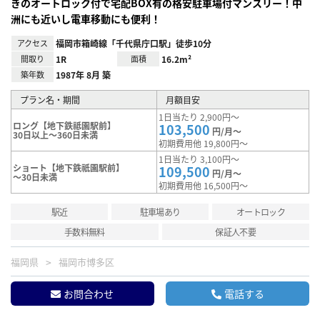
きのオートロック付で宅配BOX有の格安駐車場付マンスリー！中
洲にも近いし電車移動にも便利！
アクセス
福岡市箱崎線「千代県庁口駅」徒歩10分
間取り
1R
面積
16.2m²
築年数
1987年 8月 築
プラン名・期間
月額目安
1日当たり 2,900円～
ロング【地下鉄祗園駅前】
103,500
円/月～
30日以上～360日未満
初期費用他 19,800円～
1日当たり 3,100円～
ショート【地下鉄祇園駅前】
109,500
円/月～
～30日未満
初期費用他 16,500円～
駅近
駐車場あり
オートロック
手数料無料
保証人不要
福岡県
福岡市博多区
お問合わせ
電話する