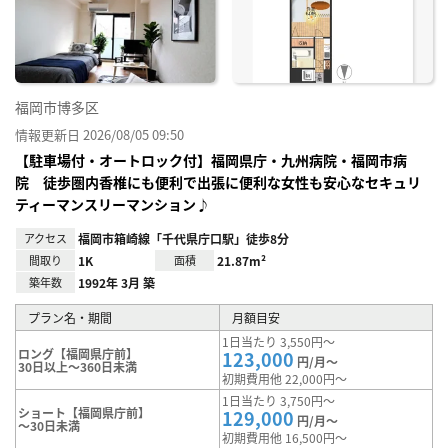
に入
り登
録
福岡市博多区
情報更新日 2026/08/05 09:50
【駐車場付・オートロック付】福岡県庁・九州病院・福岡市病
院 徒歩圏内香椎にも便利で出張に便利な女性も安心なセキュリ
ティーマンスリーマンション♪
アクセス
福岡市箱崎線「千代県庁口駅」徒歩8分
間取り
1K
面積
21.87m²
築年数
1992年 3月 築
プラン名・期間
月額目安
1日当たり 3,550円～
ロング【福岡県庁前】
123,000
円/月～
30日以上～360日未満
初期費用他 22,000円～
1日当たり 3,750円～
ショート【福岡県庁前】
129,000
円/月～
～30日未満
初期費用他 16,500円～