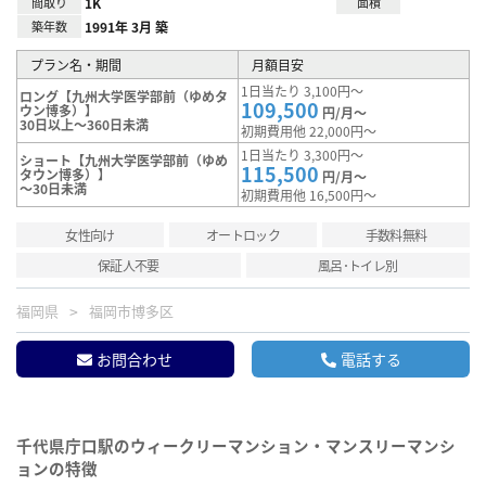
間取り
1K
面積
築年数
1991年 3月 築
プラン名・期間
月額目安
1日当たり 3,100円～
ロング【九州大学医学部前（ゆめタ
109,500
ウン博多）】
円/月～
30日以上～360日未満
初期費用他 22,000円～
1日当たり 3,300円～
ショート【九州大学医学部前（ゆめ
115,500
タウン博多）】
円/月～
～30日未満
初期費用他 16,500円～
女性向け
オートロック
手数料無料
保証人不要
風呂･トイレ別
福岡県
福岡市博多区
お問合わせ
電話する
千代県庁口駅のウィークリーマンション・マンスリーマンシ
ョンの特徴