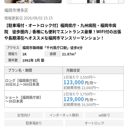
福岡市博多区
情報更新日 2026/08/02 15:15
【駐車場付・オートロック付】福岡県庁・九州病院・福岡市病
院 徒歩圏内♪香椎にも便利でエントランス豪華！WIFI付の出張
や長期滞在へオススメな福岡市マンスリーマンション！
アクセス
福岡市箱崎線「千代県庁口駅」徒歩8分
間取り
1K
面積
21.87m²
築年数
1992年 3月 築
プラン名・期間
月額目安
1日当たり 3,550円～
ロング【福岡県庁前】
123,000
円/月～
30日以上～360日未満
初期費用他 22,000円～
1日当たり 3,750円～
ショート【福岡県庁前】
129,000
円/月～
～30日未満
初期費用他 16,500円～
女性向け
インターネット無料
wifiあり
駐車場あり
オートロック