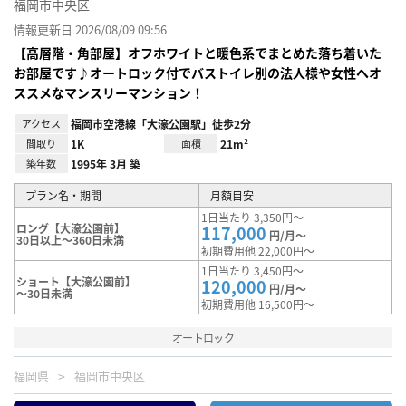
福岡市中央区
情報更新日 2026/08/09 09:56
【高層階・角部屋】オフホワイトと暖色系でまとめた落ち着いた
お部屋です♪オートロック付でバストイレ別の法人様や女性へオ
ススメなマンスリーマンション！
アクセス
福岡市空港線「大濠公園駅」徒歩2分
間取り
1K
面積
21m²
築年数
1995年 3月 築
プラン名・期間
月額目安
1日当たり 3,350円～
ロング【大濠公園前】
117,000
円/月～
30日以上～360日未満
初期費用他 22,000円～
1日当たり 3,450円～
ショート【大濠公園前】
120,000
円/月～
～30日未満
初期費用他 16,500円～
オートロック
福岡県
福岡市中央区