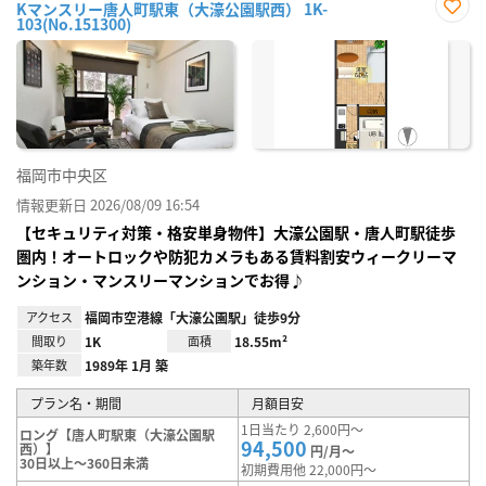
Kマンスリー唐人町駅東（大濠公園駅西） 1K-
103(No.151300)
お気
に入
り登
録
福岡市中央区
情報更新日 2026/08/09 16:54
【セキュリティ対策・格安単身物件】大濠公園駅・唐人町駅徒歩
圏内！オートロックや防犯カメラもある賃料割安ウィークリーマ
ンション・マンスリーマンションでお得♪
アクセス
福岡市空港線「大濠公園駅」徒歩9分
間取り
1K
面積
18.55m²
築年数
1989年 1月 築
プラン名・期間
月額目安
1日当たり 2,600円～
ロング【唐人町駅東（大濠公園駅
94,500
西）】
円/月～
30日以上～360日未満
初期費用他 22,000円～