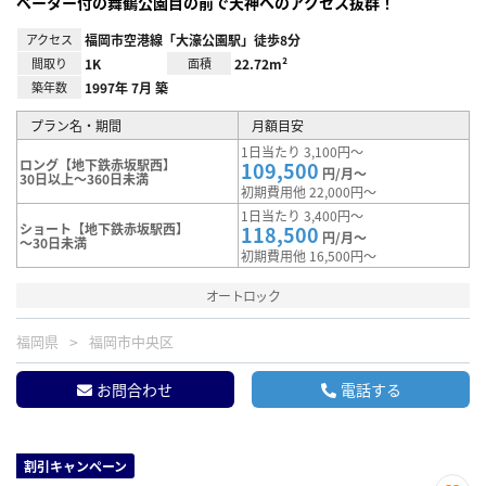
ベーター付の舞鶴公園目の前で天神へのアクセス抜群！
アクセス
福岡市空港線「大濠公園駅」徒歩8分
間取り
1K
面積
22.72m²
築年数
1997年 7月 築
プラン名・期間
月額目安
1日当たり 3,100円～
ロング【地下鉄赤坂駅西】
109,500
円/月～
30日以上～360日未満
初期費用他 22,000円～
1日当たり 3,400円～
ショート【地下鉄赤坂駅西】
118,500
円/月～
～30日未満
初期費用他 16,500円～
オートロック
福岡県
福岡市中央区
お問合わせ
電話する
割引キャンペーン