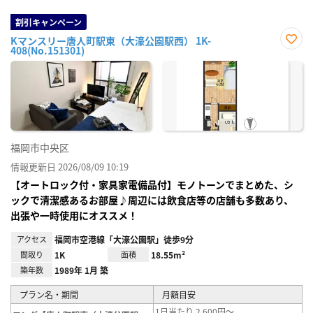
割引キャンペーン
Kマンスリー唐人町駅東（大濠公園駅西） 1K-
408(No.151301)
お気
に入
り登
録
福岡市中央区
情報更新日 2026/08/09 10:19
【オートロック付・家具家電備品付】モノトーンでまとめた、シ
ックで清潔感あるお部屋♪周辺には飲食店等の店舗も多数あり、
出張や一時使用にオススメ！
アクセス
福岡市空港線「大濠公園駅」徒歩9分
間取り
1K
面積
18.55m²
築年数
1989年 1月 築
プラン名・期間
月額目安
1日当たり 2,600円～