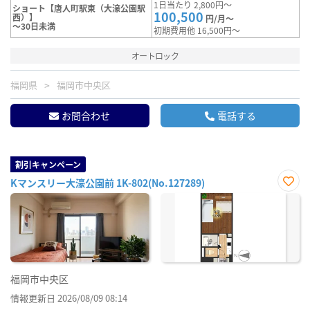
1日当たり 2,800円～
ショート【唐人町駅東（大濠公園駅
100,500
西）】
円/月～
～30日未満
初期費用他 16,500円～
オートロック
福岡県
福岡市中央区
お問合わせ
電話する
割引キャンペーン
Kマンスリー大濠公園前 1K-802(No.127289)
お気
に入
り登
録
福岡市中央区
情報更新日 2026/08/09 08:14