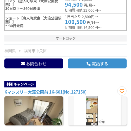
ロング【唐人町駅東（大濠公園駅
94,500
西）】
円/月～
30日以上～360日未満
初期費用他 22,000円～
1日当たり 2,800円～
ショート【唐人町駅東（大濠公園駅
100,500
西）】
円/月～
～30日未満
初期費用他 16,500円～
オートロック
福岡県
福岡市中央区
お問合わせ
電話する
割引キャンペーン
Kマンスリー大濠公園前 1K-601(No.127150)
お気
に入
り登
録