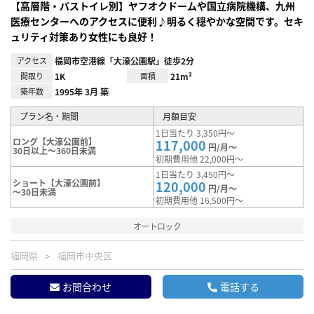
【高層階・バストイレ別】ヤフオクドームや国立病院機構、九州
医療センターへのアクセスに便利♪明るく穏やかな空間です。セキ
ュリティ対策あり女性にも良好！
アクセス
福岡市空港線「大濠公園駅」徒歩2分
間取り
1K
面積
21m²
築年数
1995年 3月 築
プラン名・期間
月額目安
1日当たり 3,350円～
ロング【大濠公園前】
117,000
円/月～
30日以上～360日未満
初期費用他 22,000円～
1日当たり 3,450円～
ショート【大濠公園前】
120,000
円/月～
～30日未満
初期費用他 16,500円～
オートロック
福岡県
福岡市中央区
お問合わせ
電話する