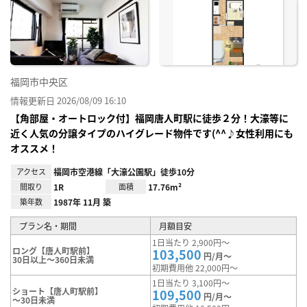
お気
に入
り登
録
福岡市中央区
情報更新日 2026/08/09 16:10
【角部屋・オートロック付】福岡唐人町駅に徒歩２分！大濠等に
近く人気の分譲タイプのハイグレード物件です(^^♪女性利用にも
オススメ！
アクセス
福岡市空港線「大濠公園駅」徒歩10分
間取り
1R
面積
17.76m²
築年数
1987年 11月 築
プラン名・期間
月額目安
1日当たり 2,900円～
ロング【唐人町駅前】
103,500
円/月～
30日以上～360日未満
初期費用他 22,000円～
1日当たり 3,100円～
ショート【唐人町駅前】
109,500
円/月～
～30日未満