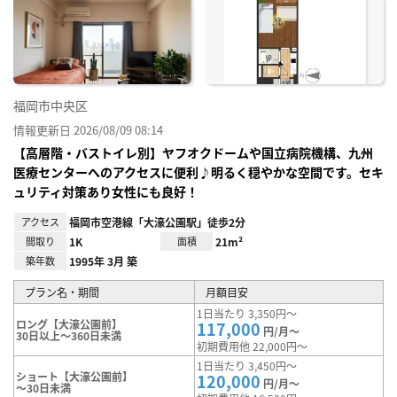
お気
に入
り登
録
福岡市中央区
情報更新日 2026/08/09 08:14
【高層階・バストイレ別】ヤフオクドームや国立病院機構、九州
医療センターへのアクセスに便利♪明るく穏やかな空間です。セキ
ュリティ対策あり女性にも良好！
アクセス
福岡市空港線「大濠公園駅」徒歩2分
間取り
1K
面積
21m²
築年数
1995年 3月 築
プラン名・期間
月額目安
1日当たり 3,350円～
ロング【大濠公園前】
117,000
円/月～
30日以上～360日未満
初期費用他 22,000円～
1日当たり 3,450円～
ショート【大濠公園前】
120,000
円/月～
～30日未満