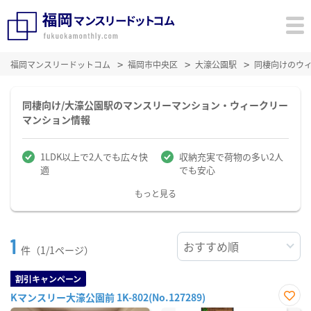
福岡マンスリードットコム
福岡市中央区
大濠公園駅
同棲向けのウ
同棲向け/大濠公園駅のマンスリーマンション・ウィークリー
マンション情報
1LDK以上で2人でも広々快
収納充実で荷物の多い2人
適
でも安心
もっと見る
1
件（1/1ページ）
割引キャンペーン
Kマンスリー大濠公園前 1K-802(No.127289)